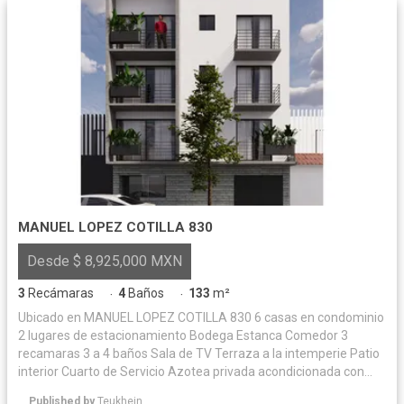
MANUEL LOPEZ COTILLA 830
Desde $ 8,925,000 MXN
3
Recámaras
4
Baños
133
m²
·
·
Ubicado en MANUEL LOPEZ COTILLA 830 6 casas en condominio
2 lugares de estacionamiento Bodega Estanca Comedor 3
recamaras 3 a 4 baños Sala de TV Terraza a la intemperie Patio
interior Cuarto de Servicio Azotea privada acondicionada con
acabados.
Published by
Teukhein