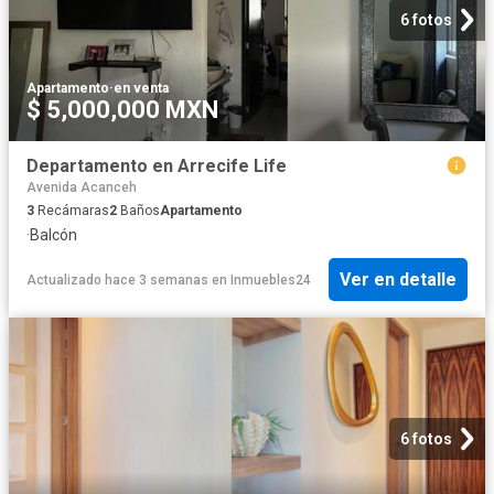
6 fotos
Apartamento
·
en venta
$ 5,000,000 MXN
Departamento en Arrecife Life
Avenida Acanceh
3
Recámaras
2
Baños
Apartamento
·
Balcón
Ver en detalle
Actualizado hace 3 semanas
en
Inmuebles24
6 fotos