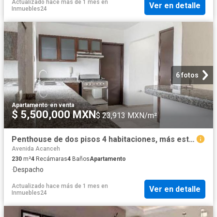
Actualizado hace más de 1 mes
en
Ver en detalle
Inmuebles24
6 fotos
Apartamento
·
en venta
$ 5,500,000 MXN
$ 23,913 MXN/m²
Penthouse de dos pisos 4 habitaciones, más estudio y 4.5 baños cerca de plaza las Américas
Avenida Acanceh
230
m²
4
Recámaras
4
Baños
Apartamento
·
Despacho
Actualizado hace más de 1 mes
en
Ver en detalle
Inmuebles24