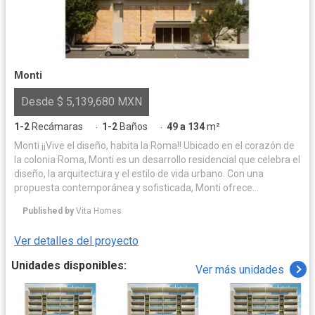
Monti
Desde $ 5,139,680 MXN
1-2
Recámaras
1-2
Baños
49 a 134
m²
·
·
Monti ¡¡Vive el diseño, habita la Roma!! Ubicado en el corazón de
la colonia Roma, Monti es un desarrollo residencial que celebra el
diseño, la arquitectura y el estilo de vida urbano. Con una
propuesta contemporánea y sofisticada, Monti ofrece
departamentos diseñados para quienes buscan una vida
Published by
Vita Homes
conectada, estética y funcional en una de las zonas más
vibrantes de la Ciudad de México. Monti combina acabados de
Ver detalles del proyecto
alta calidad, distribución inteligente de espacios y una
arquitectura que dialoga con el carácter histórico y cosmopolita
Unidades disponibles:
Ver más unidades
de la Roma. Cada unidad ha sido pensada para ofrecer confort,
luz natural y privacidad, mientras que las áreas comunes elevan
la experiencia cotidiana de sus residentes. Descubre un nuevo
estilo de vida en Monti: diseño, ubicación y estilo en perfecta