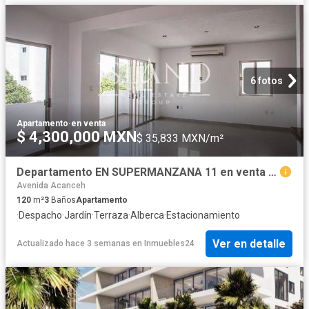
6 fotos
Apartamento
·
en venta
$ 4,300,000 MXN
$ 35,833 MXN/m²
Departamento EN SUPERMANZANA 11 en venta en Cancún
Avenida Acanceh
120
m²
3
Baños
Apartamento
·
Despacho
·
Jardín
·
Terraza
·
Alberca
·
Estacionamiento
Ver en detalle
Actualizado hace 3 semanas
en
Inmuebles24