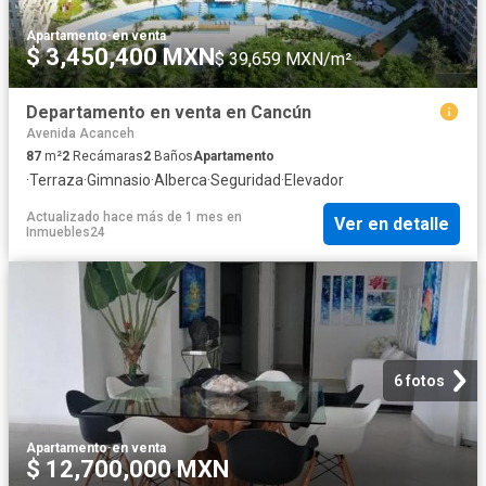
Apartamento
·
en venta
$ 3,450,400 MXN
$ 39,659 MXN/m²
Departamento en venta en Cancún
Avenida Acanceh
87
m²
2
Recámaras
2
Baños
Apartamento
·
Terraza
·
Gimnasio
·
Alberca
·
Seguridad
·
Elevador
Actualizado hace más de 1 mes
en
Ver en detalle
Inmuebles24
6 fotos
Apartamento
·
en venta
$ 12,700,000 MXN