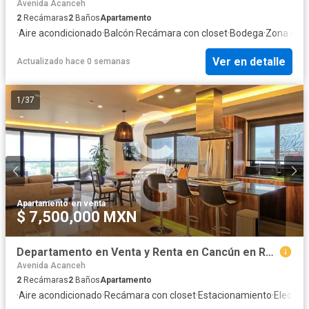
Avenida Acanceh
2
Recámaras
2
Baños
Apartamento
·
Aire acondicionado
·
Balcón
·
Recámara con closet
·
Bodega
·
Zona infan
Ver en detalle
Actualizado hace 0 semanas
1
/
37
Apartamento
·
en venta
$ 7,500,000 MXN
Departamento en Venta y Renta en Cancún en Residencial Arkana con 2 Recámaras
Avenida Acanceh
2
Recámaras
2
Baños
Apartamento
·
Aire acondicionado
·
Recámara con closet
·
Estacionamiento
·
Electric