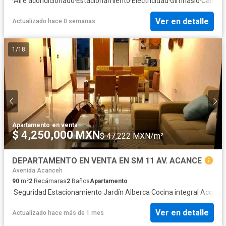
·
Aire acondicionado
·
Estacionamiento
·
Electricidad
·
Gimnasio
·
Calefac
Ver en detalle
Actualizado hace 0 semanas
1
/
18
Apartamento
·
en venta
$ 4,250,000 MXN
$ 47,222 MXN/m²
DEPARTAMENTO EN VENTA EN SM 11 AV. ACANCE
Avenida Acanceh
90
m²
2
Recámaras
2
Baños
Apartamento
·
Seguridad
·
Estacionamiento
·
Jardín
·
Alberca
·
Cocina integral
·
Acceso 
Ver en detalle
Actualizado hace más de 1 mes