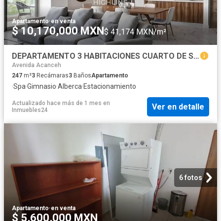
Apartamento
·
en venta
$ 10,170,000 MXN
$ 41,174 MXN/m²
DEPARTAMENTO 3 HABITACIONES CUARTO DE SERVICIO. CANCÚN,CENTRO. SPA, ALBERCA,GYM. ENTREGA INMEDIATA
Avenida Acanceh
247
m²
3
Recámaras
3
Baños
Apartamento
·
Spa
·
Gimnasio
·
Alberca
·
Estacionamiento
Actualizado hace más de 1 mes
en
Ver en detalle
Inmuebles24
6 fotos
Apartamento
·
en venta
$ 5,600,000 MXN