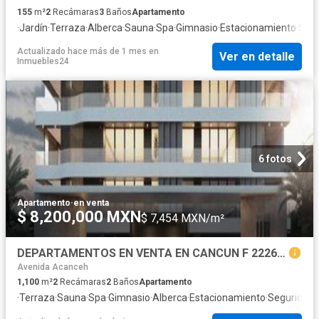
155
m²
2
Recámaras
3
Baños
Apartamento
·
Jardín
·
Terraza
·
Alberca
·
Sauna
·
Spa
·
Gimnasio
·
Estacionamiento
·
Segu
Actualizado hace más de 1 mes
en
Ver en detalle
Inmuebles24
6 fotos
Apartamento
·
en venta
$ 8,200,000 MXN
$ 7,454 MXN/m²
DEPARTAMENTOS EN VENTA EN CANCUN F 2226, 2 Y 3 REC. DESDE $8,200,000
Avenida Acanceh
1,100
m²
2
Recámaras
2
Baños
Apartamento
·
Terraza
·
Sauna
·
Spa
·
Gimnasio
·
Alberca
·
Estacionamiento
·
Seguridad
·