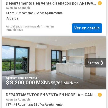
Departamentos en venta diseñados por ARTIGAS CANCUN SM 11
Avenida Acanceh
147
m²
3
Recámaras
3
Baños
Apartamento
·
Alberca
Actualizado hace más de 1 mes
en
Ver en detalle
Inmuebles24
6 fotos
Apartamento
·
en venta
$ 8,200,000 MXN
$ 55,782 MXN/m²
DEPARTAMENTOS EN VENTA EN HODELA – CANCÚN
Avenida Acanceh
147
m²
3
Recámaras
2
Baños
Apartamento