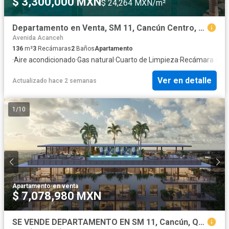
$ 3,300,000 MXN
$ 24,264 MXN/m²
Departamento en Venta, SM 11, Cancún Centro, Cancún
Avenida Acanceh
136
m²
3
Recámaras
2
Baños
Apartamento
·
Aire acondicionado
·
Gas natural
·
Cuarto de Limpieza
·
Recámara con 
Ver en detalle
Actualizado hace 2 semanas
1
/
10
Apartamento
·
en venta
$ 7,078,980 MXN
SE VENDE DEPARTAMENTO EN SM 11, Cancún, Quintana Roo, México