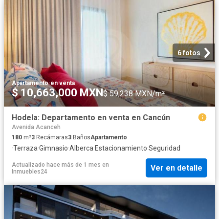
6 fotos
Apartamento
·
en venta
$ 10,663,000 MXN
$ 59,238 MXN/m²
Hodela: Departamento en venta en Cancún
Avenida Acanceh
180
m²
3
Recámaras
3
Baños
Apartamento
·
Terraza
·
Gimnasio
·
Alberca
·
Estacionamiento
·
Seguridad
Actualizado hace más de 1 mes
en
Ver en detalle
Inmuebles24