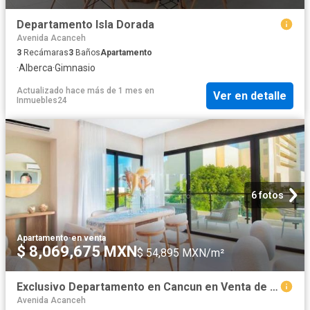
Departamento Isla Dorada
Avenida Acanceh
3
Recámaras
3
Baños
Apartamento
·
Alberca
·
Gimnasio
Actualizado hace más de 1 mes
en
Ver en detalle
Inmuebles24
6 fotos
Apartamento
·
en venta
$ 8,069,675 MXN
$ 54,895 MXN/m²
Exclusivo Departamento en Cancun en Venta de Artigas
Avenida Acanceh