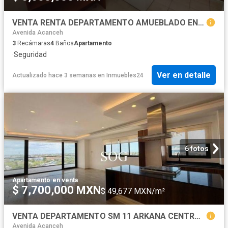
VENTA RENTA DEPARTAMENTO AMUEBLADO EN CASA BLANCA, CANCÚN DE 3 RECAMARAS
Avenida Acanceh
3
Recámaras
4
Baños
Apartamento
·
Seguridad
Ver en detalle
Actualizado hace 3 semanas
en
Inmuebles24
6 fotos
Apartamento
·
en venta
$ 7,700,000 MXN
$ 49,677 MXN/m²
VENTA DEPARTAMENTO SM 11 ARKANA CENTRO DE CANCUN
Avenida Acanceh