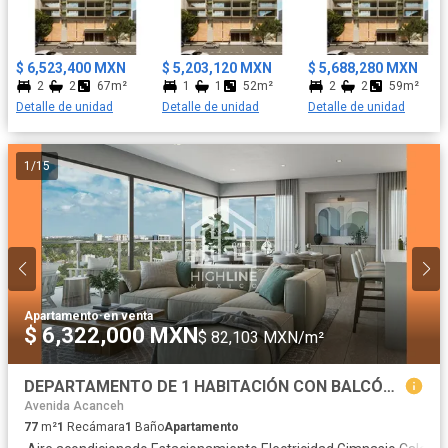
armonía.
$ 6,523,400 MXN
$ 5,203,120 MXN
$ 5,688,280 MXN
2
2
67m²
1
1
52m²
2
2
59m²
Detalle de unidad
Detalle de unidad
Detalle de unidad
1
/
15
Apartamento
·
en venta
$ 6,322,000 MXN
$ 82,103 MXN/m²
DEPARTAMENTO DE 1 HABITACIÓN CON BALCÓN. CANCÚN CENTRO. ROOFTOP, SKYBAR, ALBERCA. IDEAL PARA AIRBNB
Avenida Acanceh
77
m²
1
Recámara
1
Baño
Apartamento