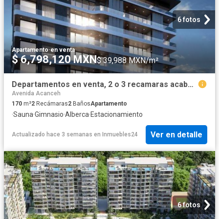
6 fotos
Apartamento
·
en venta
$ 6,798,120 MXN
$ 39,988 MXN/m²
Departamentos en venta, 2 o 3 recamaras acabados de lujo, excelente ubicacion, Av, Acanceh, Cancun
Avenida Acanceh
170
m²
2
Recámaras
2
Baños
Apartamento
·
Sauna
·
Gimnasio
·
Alberca
·
Estacionamiento
Ver en detalle
Actualizado hace 3 semanas
en
Inmuebles24
6 fotos