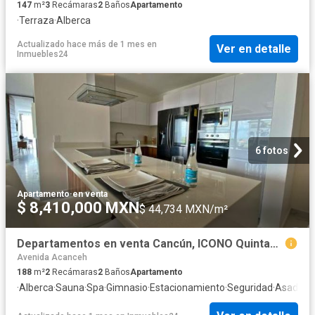
147
m²
3
Recámaras
2
Baños
Apartamento
·
Terraza
·
Alberca
Actualizado hace más de 1 mes
en
Ver en detalle
Inmuebles24
6 fotos
Apartamento
·
en venta
$ 8,410,000 MXN
$ 44,734 MXN/m²
Departamentos en venta Cancún, ICONO Quintana Roo
Avenida Acanceh
188
m²
2
Recámaras
2
Baños
Apartamento
·
Alberca
·
Sauna
·
Spa
·
Gimnasio
·
Estacionamiento
·
Seguridad
·
Asador