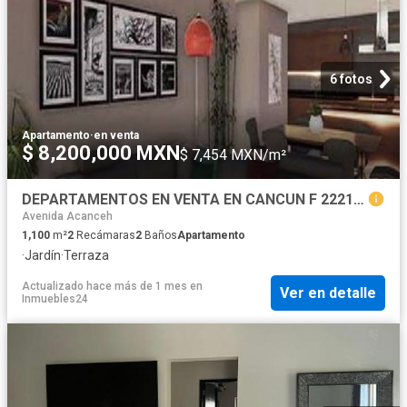
6 fotos
Apartamento
·
en venta
$ 8,200,000 MXN
$ 7,454 MXN/m²
DEPARTAMENTOS EN VENTA EN CANCUN F 2221, DE 2 O 3 REC. DESDE $8,200,000
Avenida Acanceh
1,100
m²
2
Recámaras
2
Baños
Apartamento
·
Jardín
·
Terraza
Actualizado hace más de 1 mes
en
Ver en detalle
Inmuebles24