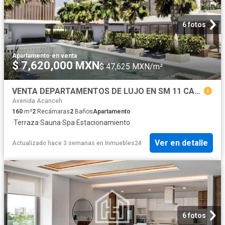
6 fotos
Apartamento
·
en venta
$ 7,620,000 MXN
$ 47,625 MXN/m²
VENTA DEPARTAMENTOS DE LUJO EN SM 11 CANCUN DE 2 y 3 RECAMARAS
Avenida Acanceh
160
m²
2
Recámaras
2
Baños
Apartamento
·
Terraza
·
Sauna
·
Spa
·
Estacionamiento
Ver en detalle
Actualizado hace 3 semanas
en
Inmuebles24
6 fotos