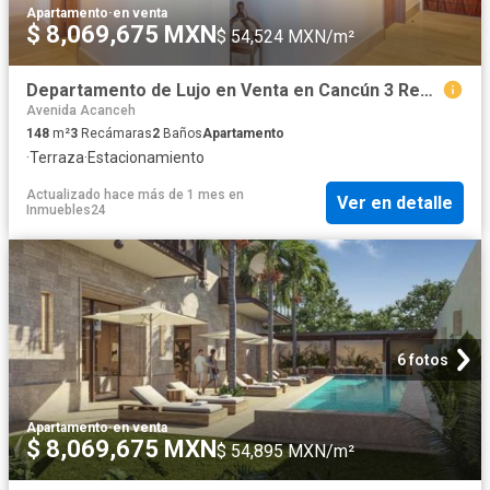
Apartamento
·
en venta
$ 8,069,675 MXN
$ 54,524 MXN/m²
Departamento de Lujo en Venta en Cancún 3 Recámaras con amplias Terrazas Supermanzana 11
Avenida Acanceh
148
m²
3
Recámaras
2
Baños
Apartamento
·
Terraza
·
Estacionamiento
Actualizado hace más de 1 mes
en
Ver en detalle
Inmuebles24
6 fotos
Apartamento
·
en venta
$ 8,069,675 MXN
$ 54,895 MXN/m²