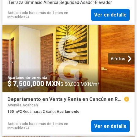
·
Terraza
·
Gimnasio
·
Alberca
·
Seguridad
·
Asador
·
Elevador
Actualizado hace más de 1 mes
en
Ver en detalle
Inmuebles24
6 fotos
Apartamento
·
en venta
$ 7,500,000 MXN
$ 50,000 MXN/m²
Departamento en Venta y Renta en Cancún en Residencial Arkana con 2 Recámaras
Avenida Acanceh
150
m²
2
Recámaras
2
Baños
Apartamento
Actualizado hace más de 1 mes
en
Ver en detalle
Inmuebles24