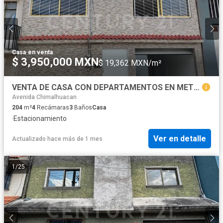
Casa
·
en venta
$ 3,950,000 MXN
$ 19,362 MXN/m²
VENTA DE CASA CON DEPARTAMENTOS EN METROPOLITANA, NEZAHUALCOYOTL TERCERA SECCION
Avenida Chimalhuacan
204
m²
4
Recámaras
3
Baños
Casa
·
Estacionamiento
Ver en detalle
Actualizado hace más de 1 mes
1
/
25