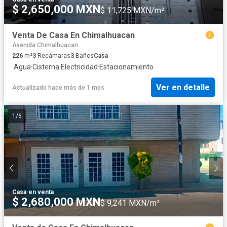
$ 2,650,000 MXN
$ 11,725 MXN/m²
Venta De Casa En Chimalhuacan
Avenida Chimalhuacan
226
m²
3
Recámaras
3
Baños
Casa
·
Agua
·
Cisterna
·
Electricidad
·
Estacionamiento
Ver en detalle
Actualizado hace más de 1 mes
1
/
6
Casa
·
en venta
$ 2,680,000 MXN
$ 9,241 MXN/m²