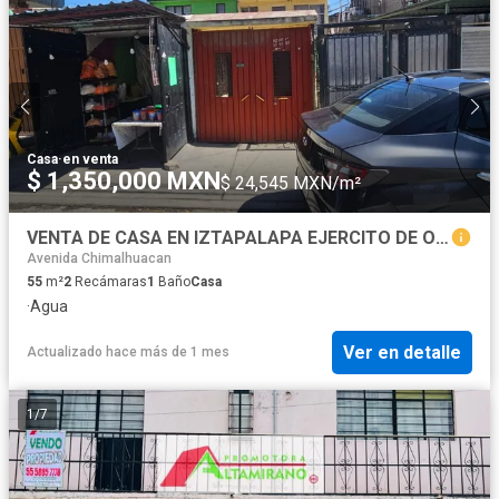
Casa
·
en venta
$ 1,350,000 MXN
$ 24,545 MXN/m²
VENTA DE CASA EN IZTAPALAPA EJERCITO DE ORIENTE
Avenida Chimalhuacan
55
m²
2
Recámaras
1
Baño
Casa
·
Agua
Ver en detalle
Actualizado hace más de 1 mes
1
/
7