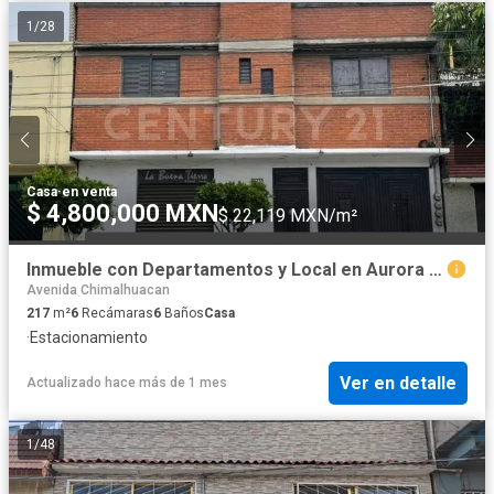
1
/
28
Casa
·
en venta
$ 4,800,000 MXN
$ 22,119 MXN/m²
Inmueble con Departamentos y Local en Aurora 1 Nezahualcoyotl, Estado De México
Avenida Chimalhuacan
217
m²
6
Recámaras
6
Baños
Casa
·
Estacionamiento
Ver en detalle
Actualizado hace más de 1 mes
1
/
48