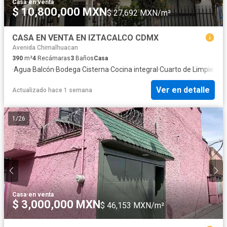
Casa
·
en venta
$ 10,800,000 MXN
$ 27,692 MXN/m²
CASA EN VENTA EN IZTACALCO CDMX
Avenida Chimalhuacan
390
m²
4
Recámaras
3
Baños
Casa
·
Agua
·
Balcón
·
Bodega
·
Cisterna
·
Cocina integral
·
Cuarto de Limpieza
·
C
Ver en detalle
Actualizado hace 1 semana
1
/
26
Casa
·
en venta
$ 3,000,000 MXN
$ 46,153 MXN/m²