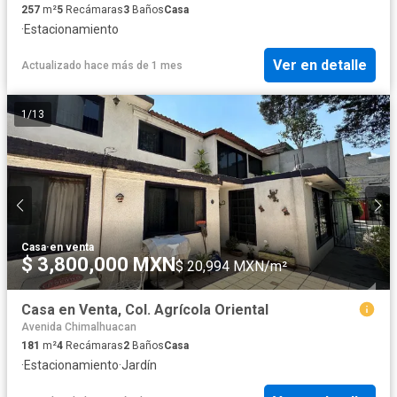
257
m²
5
Recámaras
3
Baños
Casa
·
Estacionamiento
Ver en detalle
Actualizado hace más de 1 mes
1
/
13
Casa
·
en venta
$ 3,800,000 MXN
$ 20,994 MXN/m²
Casa en Venta, Col. Agrícola Oriental
Avenida Chimalhuacan
181
m²
4
Recámaras
2
Baños
Casa
·
Estacionamiento
·
Jardín