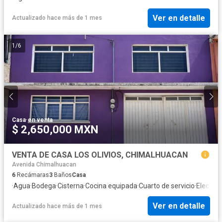
Ver en detalle
Actualizado hace más de 1 mes
1
/
6
Casa
·
en venta
$ 2,650,000 MXN
VENTA DE CASA LOS OLIVIOS, CHIMALHUACAN
Avenida Chimalhuacan
6
Recámaras
3
Baños
Casa
·
Agua
·
Bodega
·
Cisterna
·
Cocina equipada
·
Cuarto de servicio
·
Electric
Ver en detalle
Actualizado hace más de 1 mes