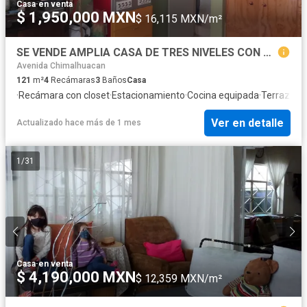
Casa
·
en venta
$ 1,950,000 MXN
$ 16,115 MXN/m²
SE VENDE AMPLIA CASA DE TRES NIVELES CON BUENOS ACABADOS EN IZTAPALAPA
Avenida Chimalhuacan
121
m²
4
Recámaras
3
Baños
Casa
·
Recámara con closet
·
Estacionamiento
·
Cocina equipada
·
Terraza
·
Te
Ver en detalle
Actualizado hace más de 1 mes
1
/
31
Casa
·
en venta
$ 4,190,000 MXN
$ 12,359 MXN/m²