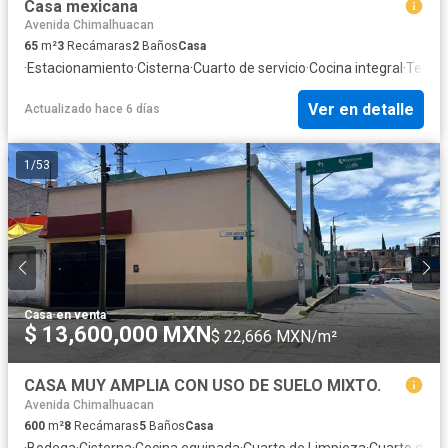
Casa mexicana
Avenida Chimalhuacan
65
m²
3
Recámaras
2
Baños
Casa
·
Estacionamiento
·
Cisterna
·
Cuarto de servicio
·
Cocina integral
·
Terra
Ver en detalle
Actualizado hace 6 días
1
/
53
Casa
·
en venta
$ 13,600,000 MXN
$ 22,666 MXN/m²
CASA MUY AMPLIA CON USO DE SUELO MIXTO.
Avenida Chimalhuacan
600
m²
8
Recámaras
5
Baños
Casa
·
Bodega
·
Cisterna
·
Cocina equipada
·
Cuarto de Limpieza
·
Cuarto de se