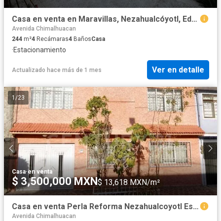
Casa en venta en Maravillas, Nezahualcóyotl, Edo. Mex
Avenida Chimalhuacan
244
m²
4
Recámaras
4
Baños
Casa
·
Estacionamiento
Ver en detalle
Actualizado hace más de 1 mes
1
/
23
Casa
·
en venta
$ 3,500,000 MXN
$ 13,618 MXN/m²
Casa en venta Perla Reforma Nezahualcoyotl Estado De México
Avenida Chimalhuacan