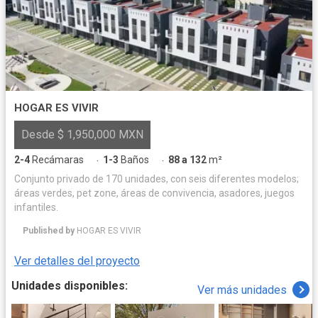
HOGAR ES VIVIR
Desde $ 1,950,000 MXN
2-4
Recámaras
1-3
Baños
88 a 132
m²
·
·
Conjunto privado de 170 unidades, con seis diferentes modelos;
áreas verdes, pet zone, áreas de convivencia, asadores, juegos
infantiles.
Published by
HOGAR ES VIVIR
Ver detalles del proyecto
Unidades disponibles:
Ver más unidades