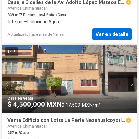
Casa, a 3 calles de la Av. Adolfo López Mateos En Ciudad Nezahualcóyotl.
Avenida Chimalhuacan
339
m²
7
Recámaras
4
Baños
Casa
·
Internet
·
Electricidad
·
Agua
Ver en detalle
Actualizado hace más de 1 mes
1
/
15
Casa
·
en venta
$ 4,500,000 MXN
$ 17,509 MXN/m²
Venta Edificio con Lofts La Perla Nezahualcoyotl 11316
Avenida Chimalhuacan
257
m²
Casa