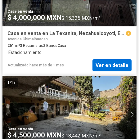
Casa
·
en venta
$ 4,000,000 MXN
$ 15,325 MXN/m²
Casa en venta en La Texanita, Nezahualcoyotl, Estado de México
Avenida Chimalhuacan
261
m²
3
Recámaras
2
Baños
Casa
·
Estacionamiento
Ver en detalle
Actualizado hace más de 1 mes
1
/
18
Casa
·
en venta
$ 4,500,000 MXN
$ 18,442 MXN/m²