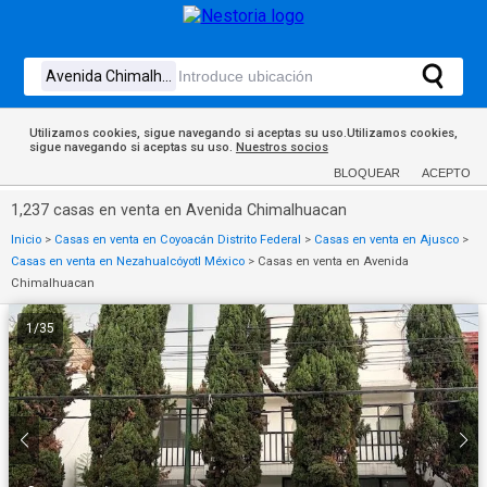
Utilizamos cookies, sigue navegando si aceptas su uso.Utilizamos cookies,
sigue navegando si aceptas su uso.
Nuestros socios
BLOQUEAR
ACEPTO
1,237 casas en venta en Avenida Chimalhuacan
Inicio
>
Casas en venta en Coyoacán Distrito Federal
>
Casas en venta en Ajusco
>
Casas en venta en Nezahualcóyotl México
>
Casas en venta en Avenida
Chimalhuacan
1
/
35