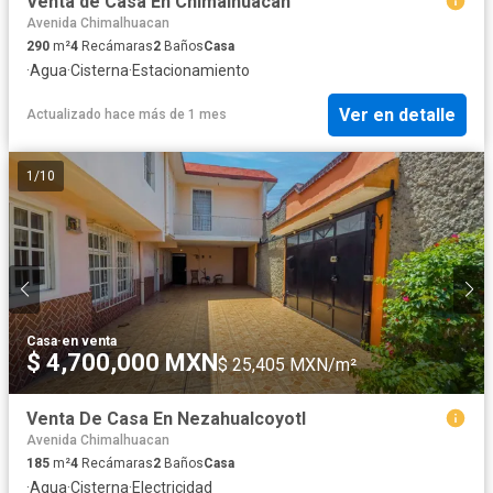
Venta de Casa En Chimalhuacan
Avenida Chimalhuacan
290
m²
4
Recámaras
2
Baños
Casa
·
Agua
·
Cisterna
·
Estacionamiento
Ver en detalle
Actualizado hace más de 1 mes
1
/
10
Casa
·
en venta
$ 4,700,000 MXN
$ 25,405 MXN/m²
Venta De Casa En Nezahualcoyotl
Avenida Chimalhuacan
185
m²
4
Recámaras
2
Baños
Casa
·
Agua
·
Cisterna
·
Electricidad