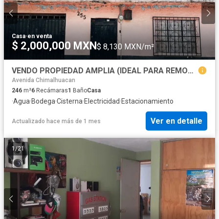
Casa
·
en venta
$ 2,000,000 MXN
$ 8,130 MXN/m²
VENDO PROPIEDAD AMPLIA (IDEAL PARA REMODELAR)
Avenida Chimalhuacan
246
m²
6
Recámaras
1
Baño
Casa
·
Agua
·
Bodega
·
Cisterna
·
Electricidad
·
Estacionamiento
Ver en detalle
Actualizado hace más de 1 mes
1
/
21