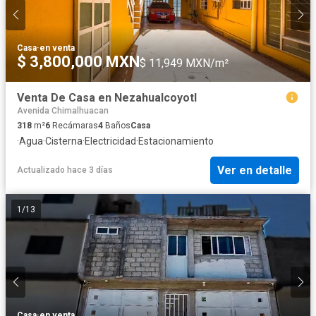
Casa
·
en venta
$ 3,800,000 MXN
$ 11,949 MXN/m²
Venta De Casa en Nezahualcoyotl
Avenida Chimalhuacan
318
m²
6
Recámaras
4
Baños
Casa
·
Agua
·
Cisterna
·
Electricidad
·
Estacionamiento
Ver en detalle
Actualizado hace 3 días
1
/
13
Casa
·
en venta