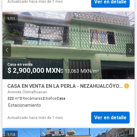
Ver en detalle
Actualizado hace más de 1 mes
1
/
11
Casa
·
en venta
$ 2,900,000 MXN
$ 13,063 MXN/m²
CASA EN VENTA EN LA PERLA - NEZAHUALCÓYOTL
Avenida Chimalhuacan
222
m²
3
Recámaras
2
Baños
Casa
·
Estacionamiento
Ver en detalle
Actualizado hace más de 1 mes
1
/
10