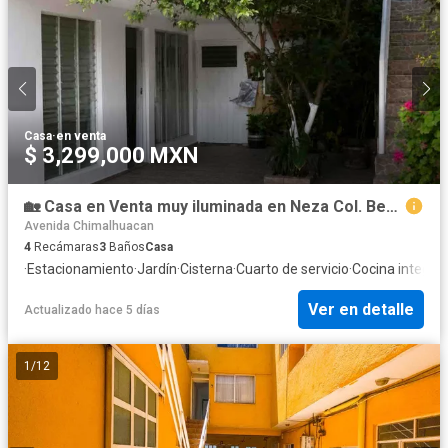
Casa
·
en venta
$ 3,299,000 MXN
🏡 Casa en Venta muy iluminada en Neza Col. Benito Juárez | 4 Recámaras | 158 m² de Terreno | Garage para 4 Autos. cerca de parque, mercado, clínica IMSS
Avenida Chimalhuacan
4
Recámaras
3
Baños
Casa
·
Estacionamiento
·
Jardín
·
Cisterna
·
Cuarto de servicio
·
Cocina integral
Ver en detalle
Actualizado hace 5 días
1
/
12