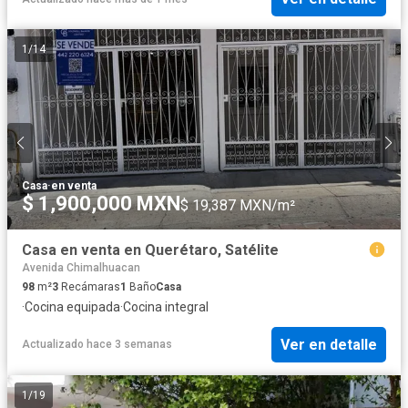
1
/
14
Casa
·
en venta
$ 1,900,000 MXN
$ 19,387 MXN/m²
Casa en venta en Querétaro, Satélite
Avenida Chimalhuacan
98
m²
3
Recámaras
1
Baño
Casa
·
Cocina equipada
·
Cocina integral
Ver en detalle
Actualizado hace 3 semanas
1
/
19