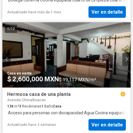
Ver en detalle
Actualizado hace más de 1 mes
1
/
10
Casa
·
en venta
$ 2,600,000 MXN
$ 19,117 MXN/m²
Hermosa casa de una planta
Avenida Chimalhuacan
136
m²
3
Recámaras
1
Baño
Casa
·
Acceso para personas con discapacidad
·
Agua
·
Cocina equipada
·
Ele
Ver en detalle
Actualizado hace 2 semanas