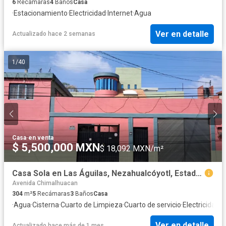
6
Recámaras
4
Baños
Casa
·
Estacionamiento
·
Electricidad
·
Internet
·
Agua
Ver en detalle
Actualizado hace 2 semanas
1
/
40
Casa
·
en venta
$ 5,500,000 MXN
$ 18,092 MXN/m²
Casa Sola en Las Águilas, Nezahualcóyotl, Estado de México
Avenida Chimalhuacan
304
m²
5
Recámaras
3
Baños
Casa
·
Agua
·
Cisterna
·
Cuarto de Limpieza
·
Cuarto de servicio
·
Electricidad
·
E
Ver en detalle
Actualizado hace más de 1 mes