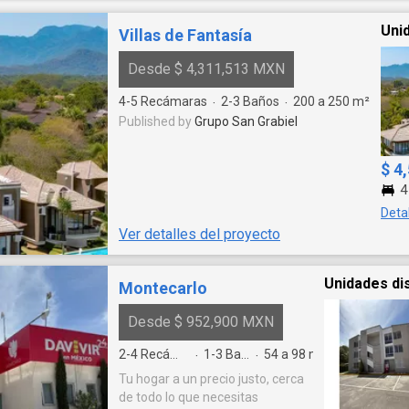
Uni
Villas de Fantasía
Desde $ 4,311,513 MXN
4-5
Recámaras
2-3
Baños
200 a 250
m²
·
·
Published by
Grupo San Grabiel
$ 4
4
Deta
Ver detalles del proyecto
Unidades di
Montecarlo
Desde $ 952,900 MXN
2-4
Recámaras
1-3
Baños
54 a 98
m²
·
·
Tu hogar a un precio justo, cerca
de todo lo que necesitas