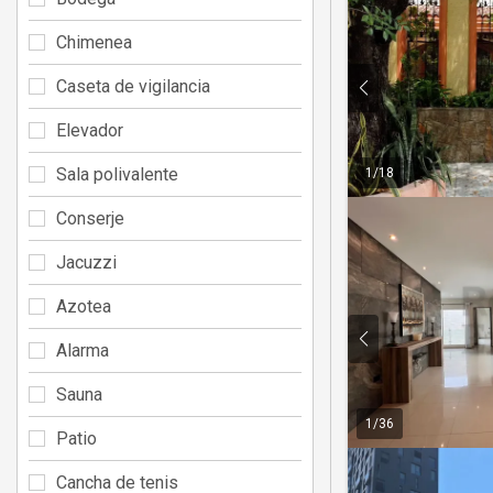
Chimenea
Caseta de vigilancia
Elevador
Sala polivalente
1
/
18
Conserje
Jacuzzi
Azotea
Alarma
Sauna
1
/
36
Patio
Cancha de tenis