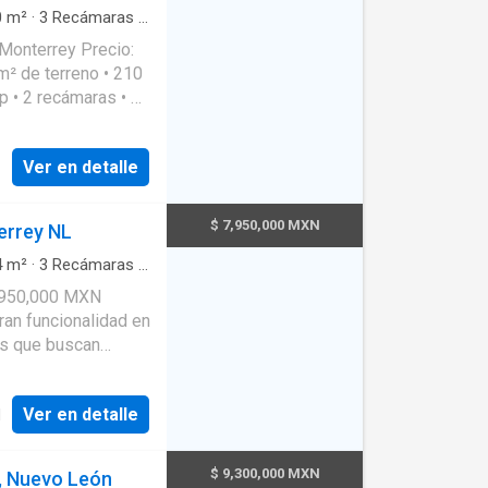
0
m²
·
3
Recámaras
·
 Monterrey Precio:
• 2
Ver en detalle
$ 7,950,000 MXN
errey NL
4
m²
·
3
Recámaras
·
 Fuentes, con fácil
7,950,000 MXN
ntros comerciales.
ran funcionalidad en
️ con detalles
ias que buscan
scan lujo,
 de Monterrey
Ver en detalle
l
o ▫️Una con walk-in
Espacio multifuncional
$ 9,300,000 MXN
e, Nuevo León