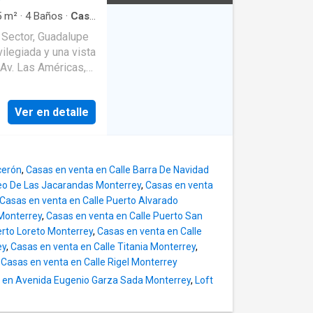
e juegos •⁠ ⁠Baño
5
m²
·
4
Baños
·
Casa
oset
·
io walk-in closet •⁠
 equipada
·
Asador
·
ilegiada y una vista
gua
s en una zona
: colegios,
Ver en detalle
cerón
,
Casas en venta en Calle Barra De Navidad
eo De Las Jacarandas Monterrey
,
Casas en venta
Casas en venta en Calle Puerto Alvarado
 Monterrey
,
Casas en venta en Calle Puerto San
erto Loreto Monterrey
,
Casas en venta en Calle
usivas de
ey
,
Casas en venta en Calle Titania Monterrey
,
,
Casas en venta en Calle Rigel Monterrey
 en Avenida Eugenio Garza Sada Monterrey
,
Loft