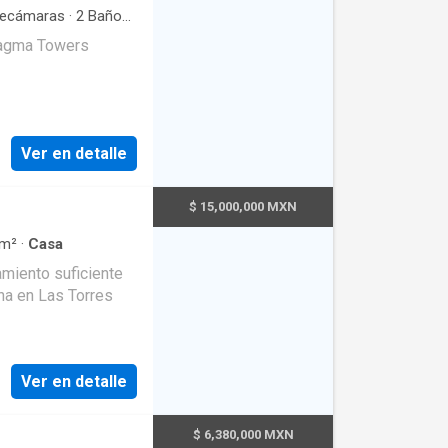
ecámaras
·
2
Baños
·
Magma Towers
Ver en detalle
$ 15,000,000 MXN
m²
·
Casa
amiento suficiente
na en Las Torres
Ver en detalle
$ 6,380,000 MXN