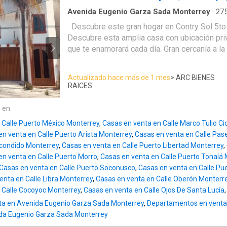
ideal para recámara, oficina, gimnasio o área d
completo •⁠ ⁠Salida directa al patio Planta Alta •⁠ ⁠Estancia familiar
Avenida Eugenio Garza Sada Monterrey
·
27
·
Aire acondicionado
·
Balcón
·
Recámara con cl
de gran tamaño •⁠ ⁠Recámara principal con ampl
Descubre este gran hogar en Contry Sol 5to Sector, Guadalupe
Estacionamiento
·
Bodega
·
Electricidad
·
Cocina
⁠Terraza Excelente opción para quienes buscan amplitud,
Descubre esta amplia casa con ubicación priv
Cocina integral
·
Jacuzzi
·
Cuarto de servicio
·
A
distribución inteligente y espacios versátile
que te enamorará cada día. Gran cercanía a la Av. Las Américas,
residencial de alta demanda
estarás conectado con lo mejor de Guadalupe
hospitales, parques y vías principales. Características: 275 m²
Actualizado hace más de 1 mes
> ARC BIENES
de terreno | 408 m² de construcción 3 niveles diseñados para tu
RAICES
comodidad 4 recámaras espaciosas y luminosas 4.5 baños
modernos Sala y comedor ideales para compartir Cocina
e en
funcional que inspira Estancia familiar + cuarto de juegos Patio
 Calle Puerto México Monterrey
,
Casas en venta en Calle Marco Tulio Ci
amplio con jacuzzi y asador Terraza con excelente vista al Cerro
en venta en Calle Puerto Arista Monterrey
,
Casas en venta en Calle Pas
de la Silla A 1 min del parque Cochera techada para 2 autos
scondido Monterrey
,
Casas en venta en Calle Puerto Libertad Monterrey
,
Diseño pensado en cada detalle Acceso privado a 1 cuarto +
en venta en Calle Puerto Morro
,
Casas en venta en Calle Puerto Tonalá
segunda cocina (ideal para renta de airbnb) Haz realidad la casa
Casas en venta en Calle Puerto Soconusco
,
Casas en venta en Calle Pu
de tus sueños en una de las zonas más excl
enta en Calle Libra Monterrey
,
Casas en venta en Calle Oberón Monterr
Guadalupe
 Calle Cocoyoc Monterrey
,
Casas en venta en Calle Ojos De Santa Lucía
ta en Avenida Eugenio Garza Sada Monterrey
,
Departamentos en venta
ida Eugenio Garza Sada Monterrey