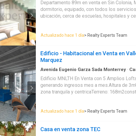
Cocina equipada con barra y alacena -Sala 
Departamento 89m en venta en Sin Colonia, M
baño para visitas -Jardin y pasillo lateral Planta Alta: -Recamara
dormitorio, equipado, con todos los servicios
principal con baño completo, vestidor y doble
ubicación, cerca de escuelas, hospitales y c
recamaras secundarias, cada una con baño y v
Acceso controlado y áreas comunes. No la p
Closet de blancos Tercer Nivel (social / rooftop): -Terraza frontal
-Terraza posterior -Estancia familiar -Medio 
Actualizado hace 1 día
> Realty Experts Team
Cuarto de servicio Equipada con 10 paneles solares, muebles
empotrables, climas, abanicos, lámparas decorativas.
Edificio - Habitacional en Venta en Vall
familias que buscan amplitud, privacidad en 
Marquez
tercer nivel social para disfrutar reuniones y t
Ubicación privilegiada: a minutos de avenidas
Avenida Eugenio Garza Sada Monterrey
·
Ca
Edificio MNLTH En Venta con 5 Amplios Loft
generando ingresos mes a mes.Altura de 3m
zona tranquila y centricaTerreno: 168m2cons
(542m2 incluyendo terraza y 16m2 de patio
se renta en $18,500 / mes - incluye gas inter
Actualizado hace 1 día
> Realty Experts Team
Casa en venta zona TEC