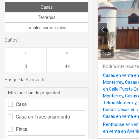
Casas
Terrenos
Locales comerciales
Baños
1
2
1
/
25
3
4+
Podría interesart
Casas en venta en
Búsqueda Avanzada
Monterrey
,
Casas 
en Calle Puerto E
Filtra por tipo de propiedad
Monterrey
,
Casas 
Telmo Monterrey
,
Casa
Donati
,
Casas en v
Casa en Fraccionamiento
Casas en venta en
Penthouse en ven
Finca
en venta en Aven