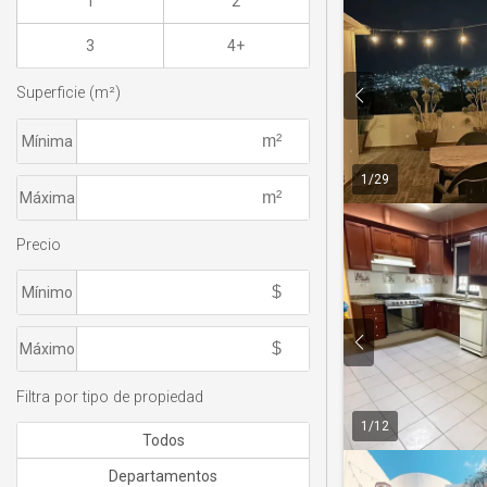
1
2
3
4+
Superficie (m²)
Mínima
1
/
29
Máxima
Precio
Mínimo
Máximo
Filtra por tipo de propiedad
1
/
12
Todos
Departamentos