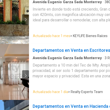
Avenida Eugenio Garza Sada Monterrey
·
38
2
Baños
·
Casa
·
Aire acondicionado
·
Balcón
·
E
Invierte en donde todo está creciendo, Gran 
Cocina equipada
·
Jardín
·
Asador
con 420mts, con magnifica ubicación muy cerc
ideal para desarrollar o remodelar, con alta p
ID: EB-UI8899
Actualizado hace 1 mes
> KEYLIFE Bienes Raíces
Departamentos en Venta en Escritore
Avenida Eugenio Garza Sada Monterrey
·
3
R
Casa
Departamento a 10 min del Tec de Mty. Ampl
privacidad, al ser solo 1 departamento por pi
mayor espacio y privacidad. Esta en una zon
residencial, solo residentes transitan. La cer
montañas da una sensación de frescura y de t
Actualizado hace 1 día
> Realty Experts Team
cerca de ti.
Departamentos en Venta en Hacienda d