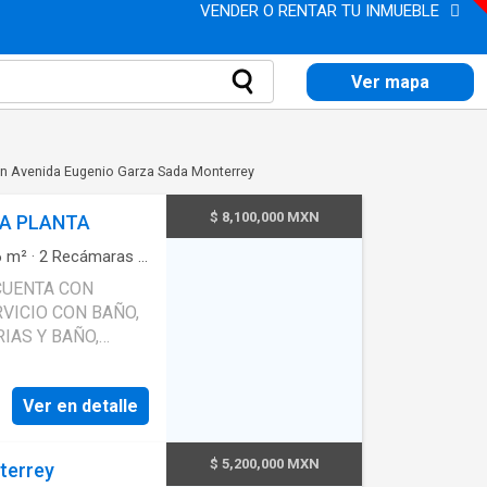
VENDER O RENTAR TU INMUEBLE
Ver mapa
en Avenida Eugenio Garza Sada Monterrey
$ 8,100,000 MXN
NA PLANTA
6
m²
·
2
Recámaras
·
icio
·
Aire
 CUENTA CON
·
Recámara con
RVICIO CON BAÑO,
IAS Y BAÑO,
OBLE.
Ver en detalle
$ 5,200,000 MXN
terrey