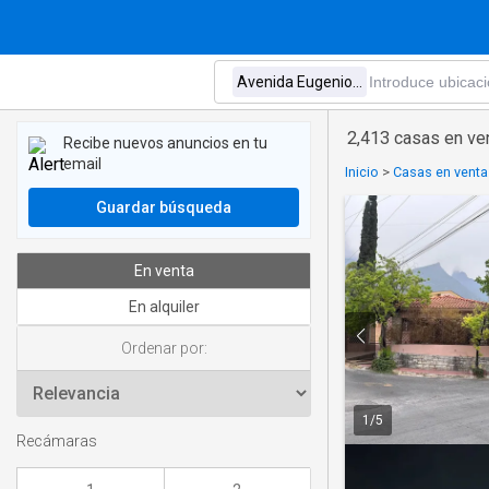
2,413 casas en ve
Recibe nuevos anuncios en tu
email
Inicio
>
Casas en venta
Guardar búsqueda
En venta
En alquiler
Ordenar por:
1
/
5
Recámaras