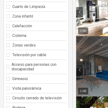
Cuarto de Limpieza
Zona infantil
Calefacción
1
/
42
Cisterna
Zonas verdes
Televisión por cable
Acceso para personas con
discapacidad
Gimnasio
Vista panorámica
1
/
30
Circuito cerrado de televisión
Bodega