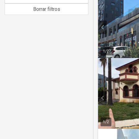
Borrar filtros
1
/
27
1
/
2