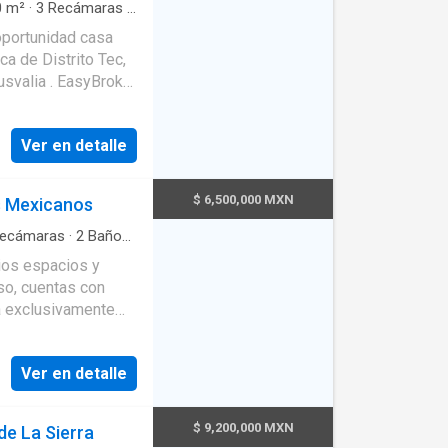
0
m²
·
3
Recámaras
·
stacionamiento
·
oportunidad casa
a de Distrito Tec,
lusvalia . EasyBroker
Ver en detalle
$ 6,500,000 MXN
s Mexicanos
ecámaras
·
2
Baños
·
ios espacios y
so, cuentas con
a exclusivamente
canía al parque y las
ener la naturaleza
Ver en detalle
$ 9,200,000 MXN
e La Sierra