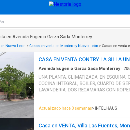
nta en Avenida Eugenio Garza Sada Monterrey
 en Nuevo Leon
>
Casas en venta en Monterrey Nuevo León
>
Casas en venta 
CASA EN VENTA CONTRY LA SILLA U
Avenida Eugenio Garza Sada Monterrey
·
20
3
Baños
·
Casa
·
Cocina integral
·
Cuarto de serv
UNA PLANTA. CLIMATIZADA. EN ESQUINA.
acondicionado
·
Electricidad
·
Agua
·
Gas natural
COCINA INTEGRAL, BOILER, CUARTO DE SE
closet
LAVANDERIA, DOS RECAMARAS CON ROPER
RECIBIDOR Y SALA COMEDOR, COCHERA D
Actualizado hace 0 semanas
> INTELIHAUS
Casa en VENTA, Villa Las Fuentes, Mon