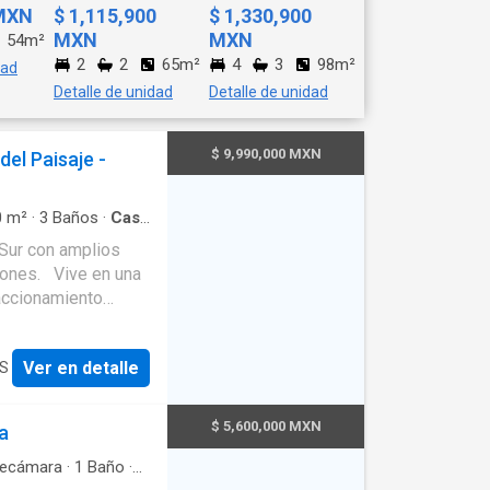
 MXN
$ 1,115,900
$ 1,330,900
MXN
MXN
54m²
2
2
65m²
4
3
98m²
dad
Detalle de unidad
Detalle de unidad
$ 9,990,000 MXN
del Paisaje -
0
m²
·
3
Baños
·
Casa
oset
·
Sur con amplios
cina integral
·
e en una
raccionamiento
onterrey en la
 gran zona de gran
Ver en detalle
ES
e
propiedad destaca
as sociales y
$ 5,600,000 MXN
a
-
trico -Recibidor -
ecámara
·
1
Baño
·