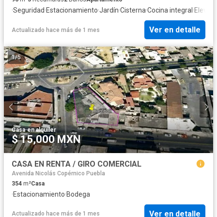
·
Seguridad
·
Estacionamiento
·
Jardín
·
Cisterna
·
Cocina integral
·
Elevad
Ver en detalle
Actualizado hace más de 1 mes
1
/
5
Casa
·
en alquiler
$ 15,000 MXN
CASA EN RENTA / GIRO COMERCIAL
Avenida Nicolás Copérnico Puebla
354
m²
Casa
·
Estacionamiento
·
Bodega
Ver en detalle
Actualizado hace más de 1 mes