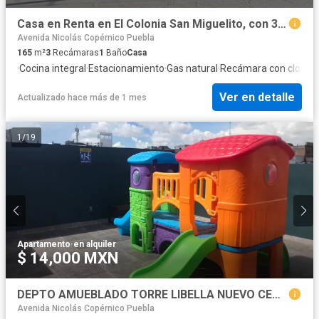
Casa en Renta en El Colonia San Miguelito, con 3 Recamaras Amueblada
Avenida Nicolás Copérnico Puebla
165
m²
3
Recámaras
1
Baño
Casa
·
Cocina integral
·
Estacionamiento
·
Gas natural
·
Recámara con closet
·
Ver en detalle
Actualizado hace más de 1 mes
1
/
19
Apartamento
·
en alquiler
$ 14,000 MXN
DEPTO AMUEBLADO TORRE LIBELLA NUEVO CENTRO HITORICO RENTA $14,000. CON TODO INCLUIDO
Avenida Nicolás Copérnico Puebla