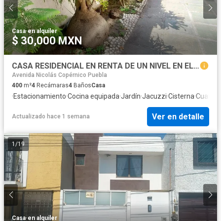
Casa
·
en alquiler
$ 30,000 MXN
CASA RESIDENCIAL EN RENTA DE UN NIVEL EN EL NORTE DE PUEBLA
Avenida Nicolás Copérnico Puebla
400
m²
4
Recámaras
4
Baños
Casa
·
Estacionamiento
·
Cocina equipada
·
Jardín
·
Jacuzzi
·
Cisterna
·
Cuarto d
Ver en detalle
Actualizado hace 1 semana
1
/
19
Casa
·
en alquiler