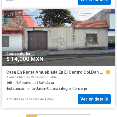
1
/
14
Casa
·
en alquiler
$ 14,000 MXN
Casa En Renta Amueblada En El Centro Col.Dan Miguelito
Avenida Nicolás Copérnico Puebla
165
m²
3
Recámaras
1
Baño
Casa
·
Estacionamiento
·
Jardín
·
Cocina integral
·
Conserje
Ver en detalle
Actualizado hace más de 1 mes