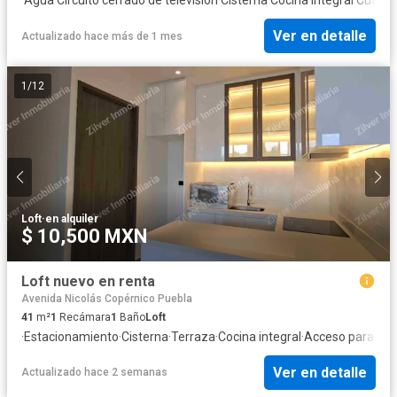
Ver en detalle
Actualizado hace más de 1 mes
1
/
12
Loft
·
en alquiler
$ 10,500 MXN
Loft nuevo en renta
Avenida Nicolás Copérnico Puebla
41
m²
1
Recámara
1
Baño
Loft
·
Estacionamiento
·
Cisterna
·
Terraza
·
Cocina integral
·
Acceso para per
Ver en detalle
Actualizado hace 2 semanas