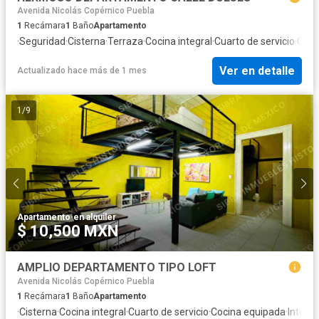
Avenida Nicolás Copérnico Puebla
1
Recámara
1
Baño
Apartamento
·
Seguridad
·
Cisterna
·
Terraza
·
Cocina integral
·
Cuarto de servicio
·
Coci
Ver en detalle
Actualizado hace más de 1 mes
1
/
9
Apartamento
·
en alquiler
$ 10,500 MXN
AMPLIO DEPARTAMENTO TIPO LOFT
Avenida Nicolás Copérnico Puebla
1
Recámara
1
Baño
Apartamento
·
Cisterna
·
Cocina integral
·
Cuarto de servicio
·
Cocina equipada
·
Interne