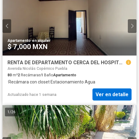
Apartamento
·
en alquiler
$ 7,000 MXN
RENTA DE DEPARTAMENTO CERCA DEL HOSPITAL SAN JOSE PUEBLA
Avenida Nicolás Copérnico Puebla
80
m²
2
Recámaras
1
Baño
Apartamento
·
Recámara con closet
·
Estacionamiento
·
Agua
Ver en detalle
Actualizado hace 1 semana
1
/
26