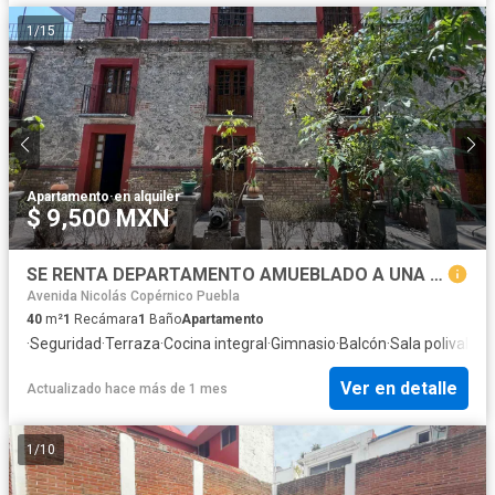
1
/
15
Apartamento
·
en alquiler
$ 9,500 MXN
SE RENTA DEPARTAMENTO AMUEBLADO A UNA CUADRA HOSPITAL BENEFICENCIA ESPAÑOLA
Avenida Nicolás Copérnico Puebla
40
m²
1
Recámara
1
Baño
Apartamento
·
Seguridad
·
Terraza
·
Cocina integral
·
Gimnasio
·
Balcón
·
Sala polivalent
Ver en detalle
Actualizado hace más de 1 mes
1
/
10