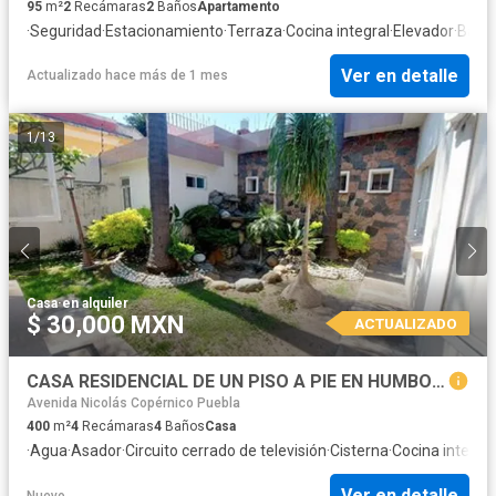
95
m²
2
Recámaras
2
Baños
Apartamento
·
Seguridad
·
Estacionamiento
·
Terraza
·
Cocina integral
·
Elevador
·
Balc
Ver en detalle
Actualizado hace más de 1 mes
1
/
13
Casa
·
en alquiler
$ 30,000 MXN
ACTUALIZADO
CASA RESIDENCIAL DE UN PISO A PIE EN HUMBOLDT, NORTE DE PUEBLA
Avenida Nicolás Copérnico Puebla
400
m²
4
Recámaras
4
Baños
Casa
·
Agua
·
Asador
·
Circuito cerrado de televisión
·
Cisterna
·
Cocina integral
Ver en detalle
Nuevo