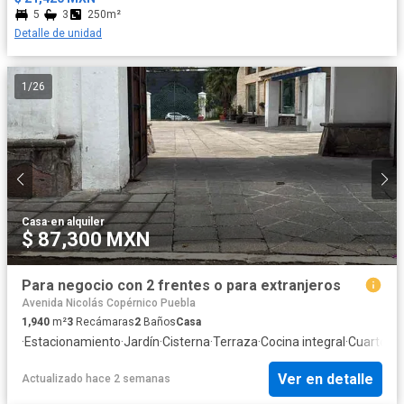
5
3
250m²
Detalle de unidad
1
/
26
Casa
·
en alquiler
$ 87,300 MXN
Para negocio con 2 frentes o para extranjeros
Avenida Nicolás Copérnico Puebla
1,940
m²
3
Recámaras
2
Baños
Casa
·
Estacionamiento
·
Jardín
·
Cisterna
·
Terraza
·
Cocina integral
·
Cuarto de
Ver en detalle
Actualizado hace 2 semanas