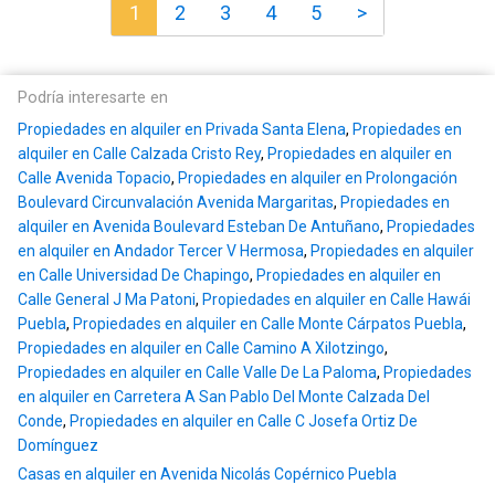
1
2
3
4
5
>
Podría interesarte en
Propiedades en alquiler en Privada Santa Elena
,
Propiedades en
alquiler en Calle Calzada Cristo Rey
,
Propiedades en alquiler en
Calle Avenida Topacio
,
Propiedades en alquiler en Prolongación
Boulevard Circunvalación Avenida Margaritas
,
Propiedades en
alquiler en Avenida Boulevard Esteban De Antuñano
,
Propiedades
en alquiler en Andador Tercer V Hermosa
,
Propiedades en alquiler
en Calle Universidad De Chapingo
,
Propiedades en alquiler en
Calle General J Ma Patoni
,
Propiedades en alquiler en Calle Hawái
Puebla
,
Propiedades en alquiler en Calle Monte Cárpatos Puebla
,
Propiedades en alquiler en Calle Camino A Xilotzingo
,
Propiedades en alquiler en Calle Valle De La Paloma
,
Propiedades
en alquiler en Carretera A San Pablo Del Monte Calzada Del
Conde
,
Propiedades en alquiler en Calle C Josefa Ortiz De
Domínguez
Casas en alquiler en Avenida Nicolás Copérnico Puebla