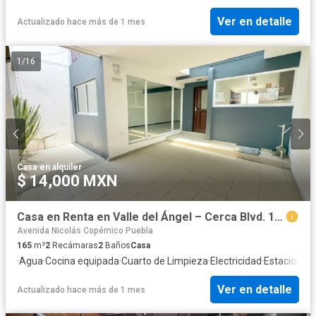
Ver en detalle
Actualizado hace más de 1 mes
1
/
16
Casa
·
en alquiler
$ 14,000 MXN
Casa en Renta en Valle del Ángel – Cerca Blvd. 15 de Mayo y San Felipe Casa de un Solo Piso
Avenida Nicolás Copérnico Puebla
165
m²
2
Recámaras
2
Baños
Casa
·
Agua
·
Cocina equipada
·
Cuarto de Limpieza
·
Electricidad
·
Estacionam
Ver en detalle
Actualizado hace más de 1 mes