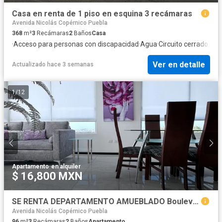
Casa en renta de 1 piso en esquina 3 recámaras
Avenida Nicolás Copérnico Puebla
368
m²
3
Recámaras
2
Baños
Casa
·
Acceso para personas con discapacidad
·
Agua
·
Circuito cerrado de t
Ver en detalle
Actualizado hace 3 semanas
1
/
12
Apartamento
·
en alquiler
$ 16,800 MXN
SE RENTA DEPARTAMENTO AMUEBLADO Boulevard San Felipe, Ex Hacienda Rancho Colorado, Heróica Puebla de Zaragoza, Puebla
Avenida Nicolás Copérnico Puebla
96
m²
3
Recámaras
2
Baños
Apartamento