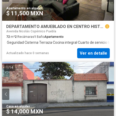
Apartamento
·
en alquiler
$ 11,500 MXN
DEPARTAMENTO AMUEBLADO EN CENTRO HISTÓRICO DE PUEBLA
Avenida Nicolás Copérnico Puebla
72
m²
2
Recámaras
1
Baño
Apartamento
·
Seguridad
·
Cisterna
·
Terraza
·
Cocina integral
·
Cuarto de servicio
·
Inte
Ver en detalle
Actualizado hace 0 semanas
1
/
14
Casa
·
en alquiler
$ 14,000 MXN