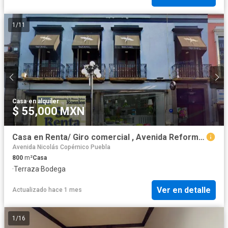
1
/
11
Casa
·
en alquiler
$ 55,000 MXN
Casa en Renta/ Giro comercial , Avenida Reforma 536, Colonia Centro de Puebla
Avenida Nicolás Copérnico Puebla
800
m²
Casa
·
Terraza
·
Bodega
Ver en detalle
Actualizado hace 1 mes
1
/
16