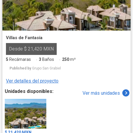
Villas de Fantasía
Desde $ 21,420 MXN
5
Recámaras
3
Baños
250
m²
·
·
Published by
Grupo San Grabiel
Ver detalles del proyecto
Unidades disponibles:
Ver más unidades
$ 21,420 MXN