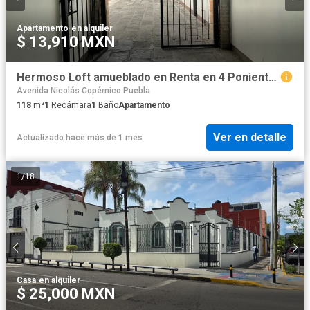
Apartamento
·
en alquiler
$ 13,910 MXN
Hermoso Loft amueblado en Renta en 4 Poniente Centro, Puebla
Avenida Nicolás Copérnico Puebla
118
m²
1
Recámara
1
Baño
Apartamento
Ver en detalle
Actualizado hace más de 1 mes
1
/
18
Casa
·
en alquiler
$ 25,000 MXN