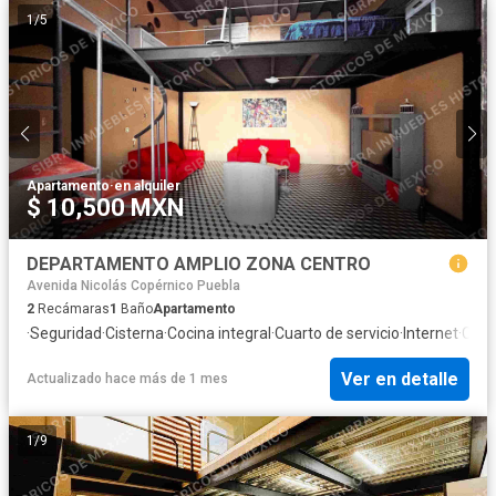
1
/
5
Apartamento
·
en alquiler
$ 10,500 MXN
DEPARTAMENTO AMPLIO ZONA CENTRO
Avenida Nicolás Copérnico Puebla
2
Recámaras
1
Baño
Apartamento
·
Seguridad
·
Cisterna
·
Cocina integral
·
Cuarto de servicio
·
Internet
·
Coci
Ver en detalle
Actualizado hace más de 1 mes
1
/
9