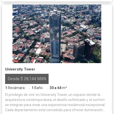
University Tower
Desde $ 28,144 MXN
1
Recámara
1
Baño
30 a 64
m²
·
·
El privilegio de vivir en University Tower, un espacio donde la
arquitectura contemporánea, el diseño sofisticado y el confort
se integran para crear una experiencia residencial excepcional.
Cada departamento está concebido para ofrecer iluminación