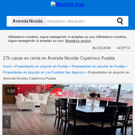
Utilizamos cookies, sigue navegando si aceptas su uso.Utilizamos cookies,
sigue navegando si aceptas su uso.
Nuestros socios
BLOQUEAR
ACEPTO
276 casas en renta en Avenida Nicolás Copérnico Puebla
Inicio
>
Propiedades en alquiler en Puebla
>
Propiedades en alquiler en Puebla
>
Propiedades en alquiler en Las Fuentes San Aparicio
>
Propiedades en alquiler en
Avenida Nicolás Copérnico Puebla
1
/
22