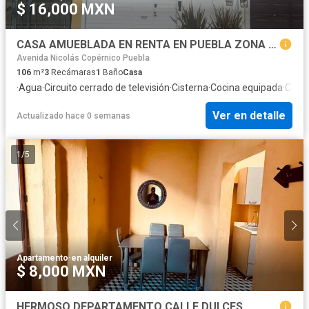
$ 16,000 MXN
CASA AMUEBLADA EN RENTA EN PUEBLA ZONA LOS FUERTES
Avenida Nicolás Copérnico Puebla
106
m²
3
Recámaras
1
Baño
Casa
·
Agua
·
Circuito cerrado de televisión
·
Cisterna
·
Cocina equipada
·
Cocin
Ver en detalle
Actualizado hace 0 semanas
1
/
5
Apartamento
·
en alquiler
$ 8,000 MXN
HERMOSO DEPARTAMENTO CALLE DULCES