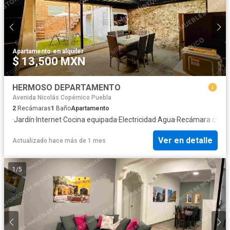
Apartamento
·
en alquiler
$ 13,500 MXN
HERMOSO DEPARTAMENTO
Avenida Nicolás Copérnico Puebla
2
Recámaras
1
Baño
Apartamento
·
Jardín
·
Internet
·
Cocina equipada
·
Electricidad
·
Agua
·
Recámara con c
Ver en detalle
Actualizado hace más de 1 mes
1
/
5