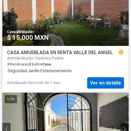
Casa
·
en alquiler
$ 15,000 MXN
CASA AMUEBLADA EN RENTA VALLE DEL ANGEL
Avenida Nicolás Copérnico Puebla
3
Recámaras
2
Baños
Casa
·
Seguridad
·
Jardín
·
Estacionamiento
Ver en detalle
Actualizado hace más de 1 mes
1
/
20