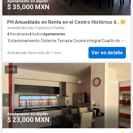
Apartamento
·
en alquiler
$ 35,000 MXN
PH Amueblado en Renta en el Centro Histórico de Puebla
Avenida Nicolás Copérnico Puebla
4
Recámaras
4
Baños
Apartamento
·
Estacionamiento
·
Cisterna
·
Terraza
·
Cocina integral
·
Cuarto de servic
Ver en detalle
Actualizado hace más de 1 mes
1
/
12
Apartamento
·
en alquiler
$ 23,000 MXN