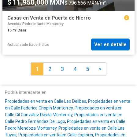
$ 11,950,000 MXN
$ 796,666 MXN/m²
Casas en Venta en Puerta de Hierro
Avenida Pedro Infante Monterrey
15
m²
Casa
Ver en detalle
Actualizado hace 5 días
1
2
3
4
5
>
Podría interesarte en
Propiedades en venta en Calle Leo Delibes
,
Propiedades en venta
en Calle Federico Chopin Monterrey
,
Propiedades en venta en
Calle Gil González Dávila Monterrey
,
Propiedades en venta en
Calle Pedro Fernández De Lugo
,
Propiedades en venta en Calle
Pedro Mendoza Monterrey
,
Propiedades en venta en Calle Las
Tuyas
,
Propiedades en venta en Calle Explorer
,
Propiedades en