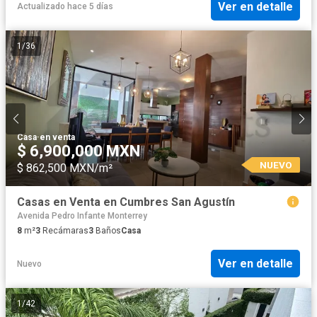
Ver en detalle
Actualizado hace 5 días
1
/
36
Casa
·
en venta
$ 6,900,000 MXN
NUEVO
$ 862,500 MXN/m²
Casas en Venta en Cumbres San Agustín
Avenida Pedro Infante Monterrey
8
m²
3
Recámaras
3
Baños
Casa
Ver en detalle
Nuevo
1
/
42