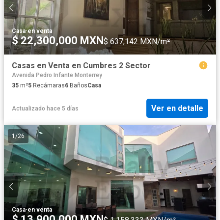
Casa
·
en venta
$ 22,300,000 MXN
$ 637,142 MXN/m²
Casas en Venta en Cumbres 2 Sector
Avenida Pedro Infante Monterrey
35
m²
5
Recámaras
6
Baños
Casa
Ver en detalle
Actualizado hace 5 días
1
/
26
Casa
·
en venta
$ 13,900,000 MXN