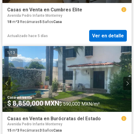
Casas en Venta en Cumbres Elite
Avenida Pedro Infante Monterrey
18
m²
3
Recámaras
5
Baños
Casa
Ver en detalle
Actualizado hace 5 días
1
/
13
Casa
·
en venta
$ 8,850,000 MXN
$ 590,000 MXN/m²
Casas en Venta en Burócratas del Estado
Avenida Pedro Infante Monterrey
15
m²
3
Recámaras
3
Baños
Casa