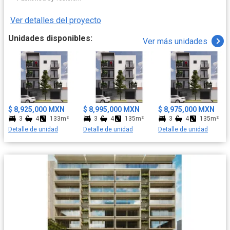
Ver detalles del proyecto
Unidades disponibles:
Ver más unidades
$ 8,925,000 MXN
$ 8,995,000 MXN
$ 8,975,000 MXN
3
4
133m²
3
4
135m²
3
4
135m²
Detalle de unidad
Detalle de unidad
Detalle de unidad