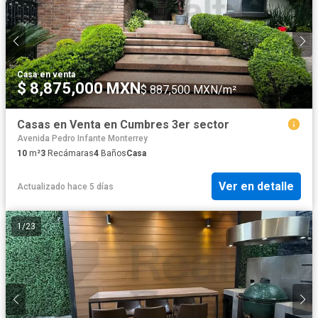
Casa
·
en venta
$ 8,875,000 MXN
$ 887,500 MXN/m²
Casas en Venta en Cumbres 3er sector
Avenida Pedro Infante Monterrey
10
m²
3
Recámaras
4
Baños
Casa
Ver en detalle
Actualizado hace 5 días
1
/
23