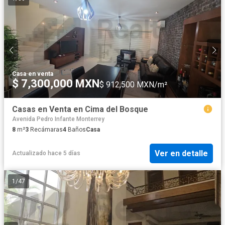
Casa
·
en venta
$ 7,300,000 MXN
$ 912,500 MXN/m²
Casas en Venta en Cima del Bosque
Avenida Pedro Infante Monterrey
8
m²
3
Recámaras
4
Baños
Casa
Ver en detalle
Actualizado hace 5 días
1
/
47