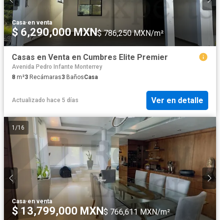
Casa
·
en venta
$ 6,290,000 MXN
$ 786,250 MXN/m²
Casas en Venta en Cumbres Elite Premier
Avenida Pedro Infante Monterrey
8
m²
3
Recámaras
3
Baños
Casa
Ver en detalle
Actualizado hace 5 días
1
/
16
Casa
·
en venta
$ 13,799,000 MXN
$ 766,611 MXN/m²