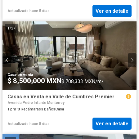
Ver en detalle
Actualizado hace 5 días
1
/
27
Casa
·
en venta
$ 8,500,000 MXN
$ 708,333 MXN/m²
Casas en Venta en Valle de Cumbres Premier
Avenida Pedro Infante Monterrey
12
m²
3
Recámaras
3
Baños
Casa
Ver en detalle
Actualizado hace 5 días