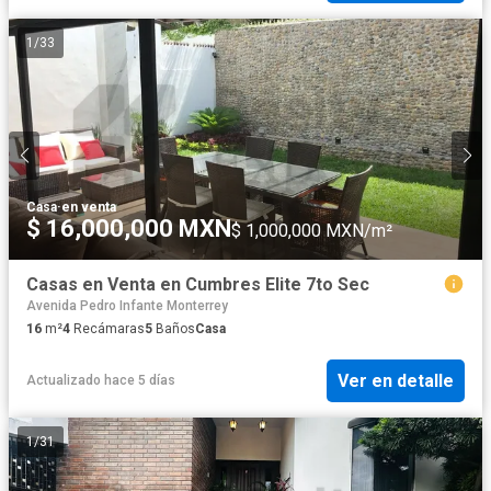
1
/
33
Casa
·
en venta
$ 16,000,000 MXN
$ 1,000,000 MXN/m²
Casas en Venta en Cumbres Elite 7to Sec
Avenida Pedro Infante Monterrey
16
m²
4
Recámaras
5
Baños
Casa
Ver en detalle
Actualizado hace 5 días
1
/
31