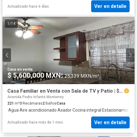
Ver en detalle
Actualizado hace 6 días
1
/
14
Casa
·
en venta
$ 5,600,000 MXN
$ 25,339 MXN/m²
Casa Familiar en Venta con Sala de TV y Patio | $5,800,000
Avenida Pedro Infante Monterrey
221
m²
3
Recámaras
2
Baños
Casa
·
Agua
·
Aire acondicionado
·
Asador
·
Cocina integral
·
Estacionamiento
Ver en detalle
Actualizado hace más de 1 mes