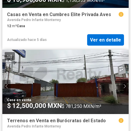
$ 1,158,333 MXN/m²
Casas en Venta en Cumbres Elite Privada Aves
Avenida Pedro Infante Monterrey
12
m²
Casa
Ver en detalle
Actualizado hace 5 días
1
/
6
Casa
·
en venta
$ 12,500,000 MXN
$ 781,250 MXN/m²
Terrenos en Venta en Burócratas del Estado
Avenida Pedro Infante Monterrey