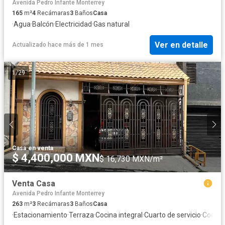
Avenida Pedro Infante Monterrey
165
m²
4
Recámaras
3
Baños
Casa
·
Agua
·
Balcón
·
Electricidad
·
Gas natural
Ver en detalle
Actualizado hace más de 1 mes
1
/
29
Casa
·
en venta
$ 4,400,000 MXN
$ 16,730 MXN/m²
Venta Casa
Avenida Pedro Infante Monterrey
263
m²
3
Recámaras
3
Baños
Casa
·
Estacionamiento
·
Terraza
·
Cocina integral
·
Cuarto de servicio
·
Cocina