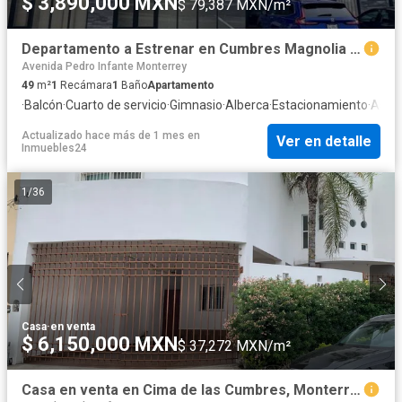
$ 3,890,000 MXN
$ 79,387 MXN/m²
Departamento a Estrenar en Cumbres Magnolia – Torre Stella
Avenida Pedro Infante Monterrey
49
m²
1
Recámara
1
Baño
Apartamento
·
Balcón
·
Cuarto de servicio
·
Gimnasio
·
Alberca
·
Estacionamiento
·
Asad
Actualizado hace más de 1 mes
en
Ver en detalle
Inmuebles24
1
/
36
Casa
·
en venta
$ 6,150,000 MXN
$ 37,272 MXN/m²
Casa en venta en Cima de las Cumbres, Monterrey | Esquina, 4 recámaras y fraccionamiento privado