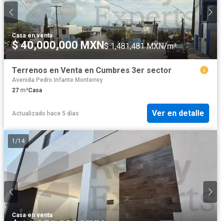
Casa
·
en venta
$ 40,000,000 MXN
$ 1,481,481 MXN/m²
Terrenos en Venta en Cumbres 3er sector
Avenida Pedro Infante Monterrey
27
m²
Casa
Ver en detalle
Actualizado hace 5 días
1
/
14
Casa
·
en venta