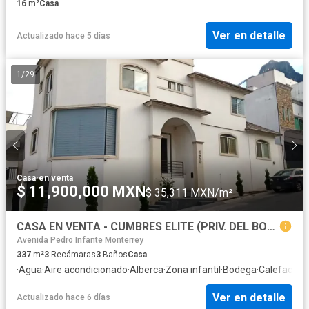
16
m²
Casa
Ver en detalle
Actualizado hace 5 días
1
/
29
Casa
·
en venta
$ 11,900,000 MXN
$ 35,311 MXN/m²
CASA EN VENTA - CUMBRES ELITE (PRIV. DEL BOSQUE)
Avenida Pedro Infante Monterrey
337
m²
3
Recámaras
3
Baños
Casa
·
Agua
·
Aire acondicionado
·
Alberca
·
Zona infantil
·
Bodega
·
Calefacció
Ver en detalle
Actualizado hace 6 días