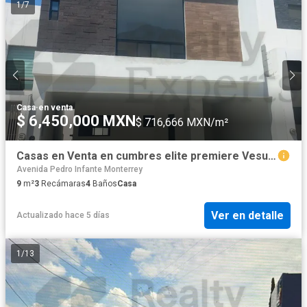
1
/
7
Casa
·
en venta
$ 6,450,000 MXN
$ 716,666 MXN/m²
Casas en Venta en cumbres elite premiere Vesubio
Avenida Pedro Infante Monterrey
9
m²
3
Recámaras
4
Baños
Casa
Ver en detalle
Actualizado hace 5 días
1
/
13