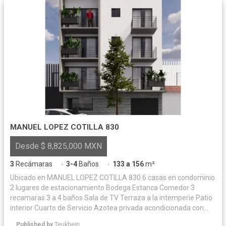
MANUEL LOPEZ COTILLA 830
Desde $ 8,825,000 MXN
3
Recámaras
3-4
Baños
133 a 156
m²
·
·
Ubicado en MANUEL LOPEZ COTILLA 830 6 casas en condominio
2 lugares de estacionamiento Bodega Estanca Comedor 3
recamaras 3 a 4 baños Sala de TV Terraza a la intemperie Patio
interior Cuarto de Servicio Azotea privada acondicionada con
acabados.
Published by
Teukhein