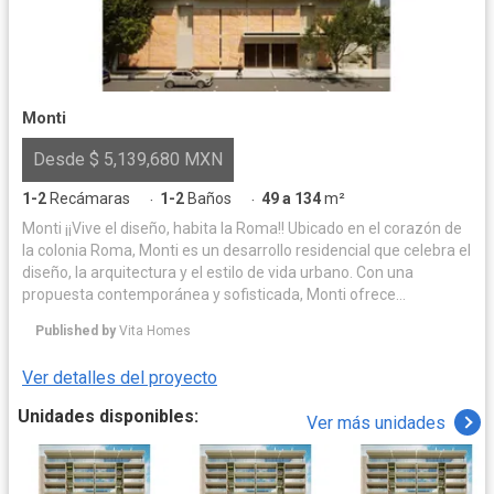
Monti
Desde $ 5,139,680 MXN
1-2
Recámaras
1-2
Baños
49 a 134
m²
·
·
Monti ¡¡Vive el diseño, habita la Roma!! Ubicado en el corazón de
la colonia Roma, Monti es un desarrollo residencial que celebra el
diseño, la arquitectura y el estilo de vida urbano. Con una
propuesta contemporánea y sofisticada, Monti ofrece
departamentos diseñados para quienes buscan una vida
Published by
Vita Homes
conectada, estética y funcional en una de las zonas más
vibrantes de la Ciudad de México. Monti combina acabados de
Ver detalles del proyecto
alta calidad, distribución inteligente de espacios y una
arquitectura que dialoga con el carácter histórico y cosmopolita
Unidades disponibles:
Ver más unidades
de la Roma. Cada unidad ha sido pensada para ofrecer confort,
luz natural y privacidad, mientras que las áreas comunes elevan
la experiencia cotidiana de sus residentes. Descubre un nuevo
estilo de vida en Monti: diseño, ubicación y estilo en perfecta