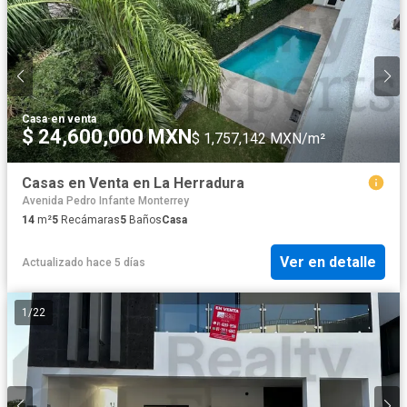
Casa
·
en venta
$ 24,600,000 MXN
$ 1,757,142 MXN/m²
Casas en Venta en La Herradura
Avenida Pedro Infante Monterrey
14
m²
5
Recámaras
5
Baños
Casa
Ver en detalle
Actualizado hace 5 días
1
/
22