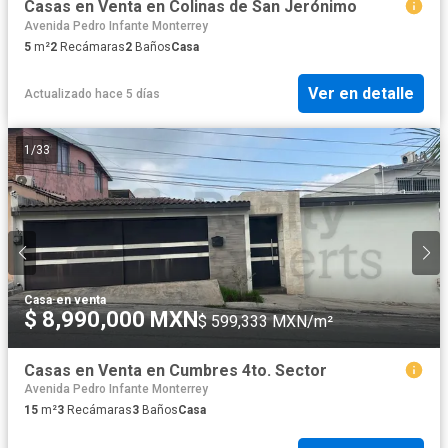
Casas en Venta en Colinas de San Jerónimo
Avenida Pedro Infante Monterrey
5
m²
2
Recámaras
2
Baños
Casa
Ver en detalle
Actualizado hace 5 días
1
/
33
Casa
·
en venta
$ 8,990,000 MXN
$ 599,333 MXN/m²
Casas en Venta en Cumbres 4to. Sector
Avenida Pedro Infante Monterrey
15
m²
3
Recámaras
3
Baños
Casa