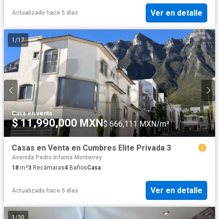
Ver en detalle
Actualizado hace 5 días
1
/
17
Casa
·
en venta
$ 11,990,000 MXN
$ 666,111 MXN/m²
Casas en Venta en Cumbres Elite Privada 3
Avenida Pedro Infante Monterrey
18
m²
3
Recámaras
4
Baños
Casa
Ver en detalle
Actualizado hace 5 días
1
/
30