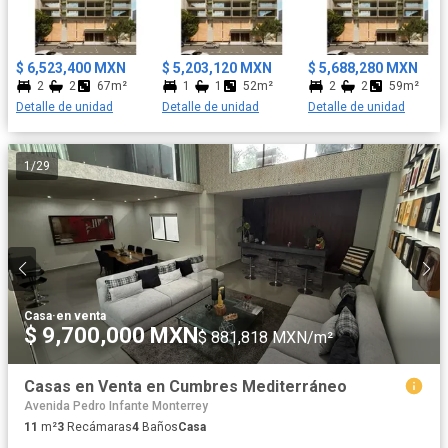
armonía.
$ 6,523,400 MXN
$ 5,203,120 MXN
$ 5,688,280 MXN
2
2
67m²
1
1
52m²
2
2
59m²
Detalle de unidad
Detalle de unidad
Detalle de unidad
1
/
29
Casa
·
en venta
$ 9,700,000 MXN
$ 881,818 MXN/m²
Casas en Venta en Cumbres Mediterráneo
Avenida Pedro Infante Monterrey
11
m²
3
Recámaras
4
Baños
Casa