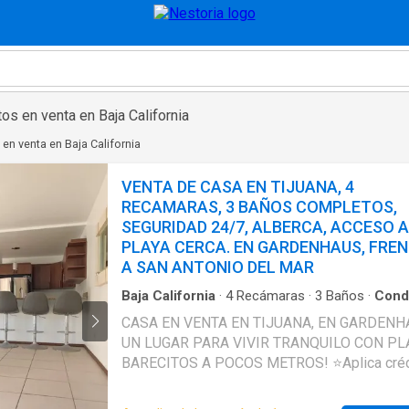
s en venta en Baja California
en venta en Baja California
VENTA DE CASA EN TIJUANA, 4
RECAMARAS, 3 BAÑOS COMPLETOS,
SEGURIDAD 24/7, ALBERCA, ACCESO A
PLAYA CERCA. EN GARDENHAUS, FRE
A SAN ANTONIO DEL MAR
Baja California
·
4
Recámaras
·
3
Baños
·
Cond
·
Agua
·
Alberca
·
Zona infantil
·
Asador
·
Balcón
CASA EN VENTA EN TIJUANA, EN GARDENH
Caseta de vigilancia
·
Cocina equipada
·
Cocina i
UN LUGAR PARA VIVIR TRANQUILO CON PL
Cuarto de Limpieza
·
Electricidad
·
Estacionamie
Internet
·
Recámara con closet
·
Seguridad
·
Tel
BARECITOS A POCOS METROS! ⭐Aplica crédito
por cable
·
Terraza
·
Wifi
·
Zonas verdes
Infonavit, Bancario y contado. ✨4 Recamaras con
closet, principal con vestidor, baño con tina y