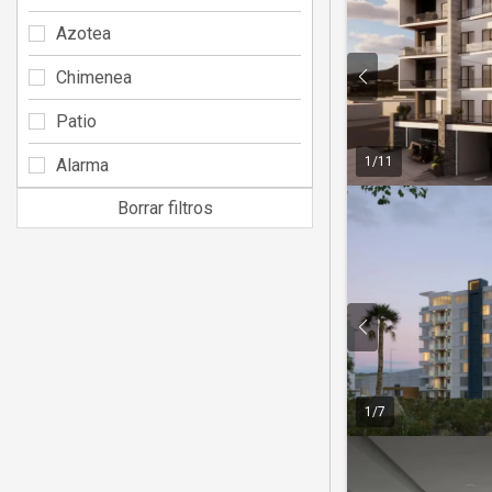
Azotea
Chimenea
Patio
1
/
11
Alarma
Borrar filtros
1
/
7