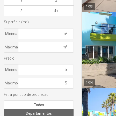
1
2
1
/
33
3
4+
Superficie (m²)
Mínima
Máxima
Precio
Mínimo
1
/
34
Máximo
Filtra por tipo de propiedad
Todos
Departamentos