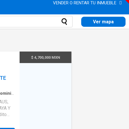
VENDER O RENTAR TU INMUEBLE
Ver mapa
$ 4,700,000 MXN
NTE
ominio
·
AUS,
ntegral
·
AYA Y
nto
·
evisión
 balcón.