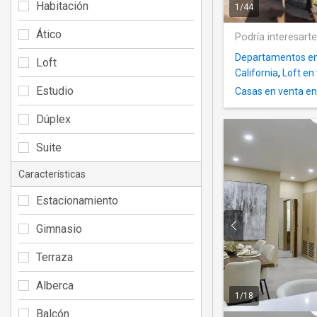
Habitación
1
/
44
Ático
Podría interesart
Departamentos en
Loft
California
,
Loft en
Estudio
Casas en venta en 
Dúplex
Suite
Características
Estacionamiento
Gimnasio
Terraza
Alberca
1
/
18
Balcón