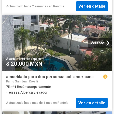
Ver en detalle
Actualizado hace 2 semanas
en
Rentola
Ver foto
Apartamento
·
en alquiler
$ 20,000 MXN
amueblado para dos personas col. americana
Barrio San Juan Dios Ii
75
m²
1
Recámara
Apartamento
·
Terraza
·
Alberca
·
Elevador
Ver en detalle
Actualizado hace más de 1 mes
en
Rentola