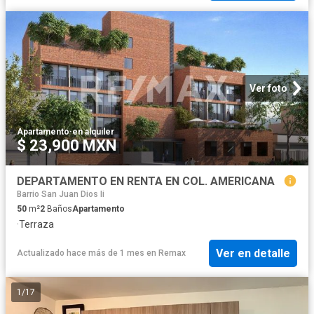
Ver foto
Apartamento
·
en alquiler
$ 23,900 MXN
DEPARTAMENTO EN RENTA EN COL. AMERICANA
Barrio San Juan Dios Ii
50
m²
2
Baños
Apartamento
·
Terraza
Ver en detalle
Actualizado hace más de 1 mes
en
Remax
1
/
17