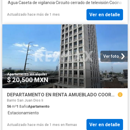
·
Agua
·
Caseta de vigilancia
·
Circuito cerrado de televisión
·
Cocina inte
Ver en detalle
Actualizado hace más de 1 mes
Ver foto
Apartamento
·
en alquiler
$ 20,500 MXN
DEPARTAMENTO EN RENTA AMUEBLADO COORDENADA LAFAYETTE EN LA COLONIA MODERNA
Barrio San Juan Dios Ii
56
m²
1
Baño
Apartamento
·
Estacionamiento
Ver en detalle
Actualizado hace más de 1 mes
en
Remax