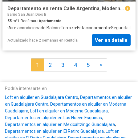
Departamento en renta Calle Argentina, Moderna, Guadalajara, Región Centro, Jalisco, 44160, México
Barrio San Juan Dios Ii
55
m²
1
Recámara
Apartamento
·
Aire acondicionado
·
Balcón
·
Terraza
·
Estacionamiento
·
Seguridad
·
Bo
Ver en detalle
Actualizado hace 2 semanas
en
Rentola
1
2
3
4
5
>
Podría interesarte en
Loft en alquiler en Guadalajara Centro
,
Departamentos en alquiler
en Guadalajara Centro
,
Departamentos en alquiler en Moderna
Guadalajara
,
Loft en alquiler en Moderna Guadalajara
,
Departamentos en alquiler en Las Nueve Esquinas
,
Departamentos en alquiler en Mexicaltzingo Guadalajara
,
Departamentos en alquiler en El Retiro Guadalajara
,
Loft en