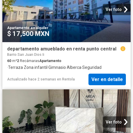
Ver foto
Apartamento
·
en alquiler
$ 17,500 MXN
departamento amueblado en renta punto central
Barrio San Juan Dios Ii
60
m²
2
Recámaras
Apartamento
·
Terraza
·
Zona infantil
·
Gimnasio
·
Alberca
·
Seguridad
Ver en detalle
Actualizado hace 2 semanas
en
Rentola
Ver foto