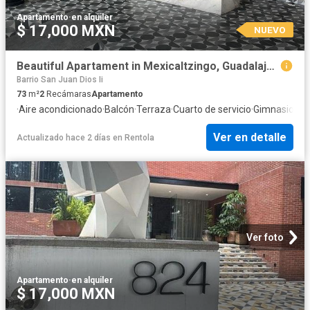
Apartamento
·
en alquiler
$ 17,000 MXN
NUEVO
Beautiful Apartament in Mexicaltzingo, Guadalajara
Barrio San Juan Dios Ii
73
m²
2
Recámaras
Apartamento
·
Aire acondicionado
·
Balcón
·
Terraza
·
Cuarto de servicio
·
Gimnasio
·
Es
Ver en detalle
Actualizado hace 2 días
en
Rentola
Ver foto
Apartamento
·
en alquiler
$ 17,000 MXN