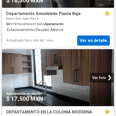
$ 18,500 MXN
Departamento Amueblado Planta Baja
Barrio San Juan Dios Ii
60
m²
2
Recámaras
1
Baño
Apartamento
·
Estacionamiento
·
Elevador
·
Alberca
Ver en detalle
Actualizado hace más de 1 mes
Ver foto
Apartamento
·
en alquiler
$ 17,500 MXN
DEPARTAMENTO EN LA COLONIA MODERNA