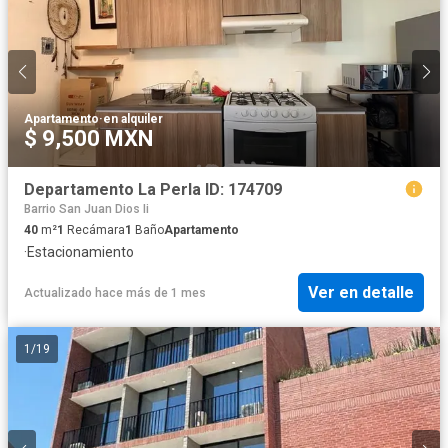
Apartamento
·
en alquiler
$ 9,500 MXN
Departamento La Perla ID: 174709
Barrio San Juan Dios Ii
40
m²
1
Recámara
1
Baño
Apartamento
·
Estacionamiento
Ver en detalle
Actualizado hace más de 1 mes
1
/
19