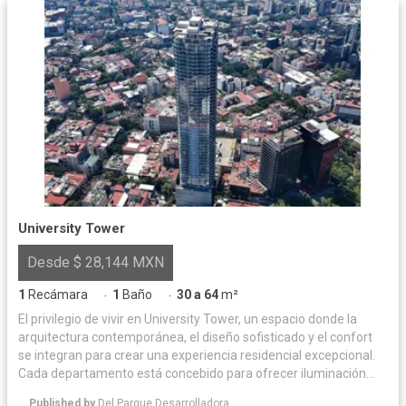
University Tower
Desde $ 28,144 MXN
1
Recámara
1
Baño
30 a 64
m²
·
·
El privilegio de vivir en University Tower, un espacio donde la
arquitectura contemporánea, el diseño sofisticado y el confort
se integran para crear una experiencia residencial excepcional.
Cada departamento está concebido para ofrecer iluminación
natural y acabados de alta calidad, logrando un equilibrio
Published by
Del Parque Desarrolladora