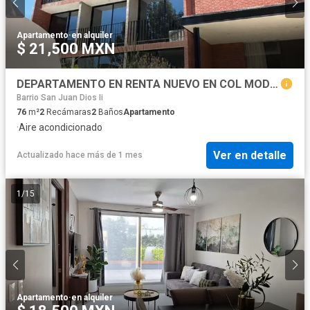
Apartamento
·
en alquiler
$ 21,500 MXN
DEPARTAMENTO EN RENTA NUEVO EN COL MODERNA
Barrio San Juan Dios Ii
76
m²
2
Recámaras
2
Baños
Apartamento
·
Aire acondicionado
Ver en detalle
Actualizado hace más de 1 mes
1
/
15
Apartamento
·
en alquiler