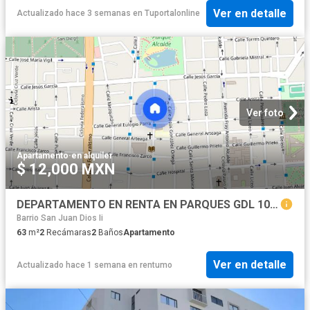
Ver en detalle
Actualizado hace 3 semanas
en
Tuportalonline
Ver foto
Apartamento
·
en alquiler
$ 12,000 MXN
DEPARTAMENTO EN RENTA EN PARQUES GDL 1005 A
Barrio San Juan Dios Ii
63
m²
2
Recámaras
2
Baños
Apartamento
Ver en detalle
Actualizado hace 1 semana
en
rentumo