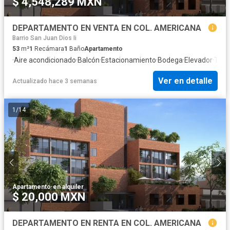
$ 4,548,289 MXN
DEPARTAMENTO EN VENTA EN COL. AMERICANA
Barrio San Juan Dios Ii
53
m²
1
Recámara
1
Baño
Apartamento
·
Aire acondicionado
·
Balcón
·
Estacionamiento
·
Bodega
·
Elevador
·
Terr
Ver en detalle
Actualizado hace 3 semanas
1
/
14
Apartamento
·
en alquiler
$ 20,000 MXN
DEPARTAMENTO EN RENTA EN COL. AMERICANA