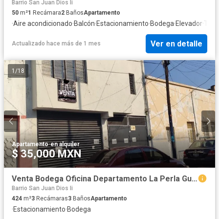
Barrio San Juan Dios Ii
50
m²
1
Recámara
2
Baños
Apartamento
·
Aire acondicionado
·
Balcón
·
Estacionamiento
·
Bodega
·
Elevador
·
Terr
Ver en detalle
Actualizado hace más de 1 mes
1
/
18
Apartamento
·
en alquiler
$ 35,000 MXN
Venta Bodega Oficina Departamento La Perla Guadalajara
Barrio San Juan Dios Ii
424
m²
3
Recámaras
3
Baños
Apartamento
·
Estacionamiento
·
Bodega