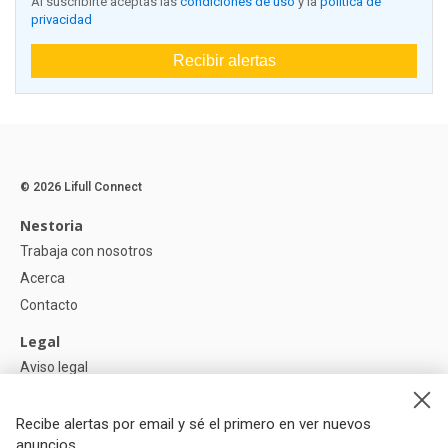
Al suscribirte aceptas las
condiciones de uso
y la
política de
privacidad
Recibir alertas
© 2026 Lifull Connect
Nestoria
Trabaja con nosotros
Acerca
Contacto
Legal
Aviso legal
Política de Privacidad
Política de Cookies
Recibe alertas por email y sé el primero en ver nuevos
anuncios