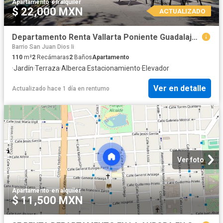
Apartamento
·
en alquiler
$ 22,000 MXN
ACTUALIZADO
Departamento Renta Vallarta Poniente Guadalajara
Barrio San Juan Dios Ii
110
m²
2
Recámaras
2
Baños
Apartamento
·
Jardín
·
Terraza
·
Alberca
·
Estacionamiento
·
Elevador
Ver en detalle
Actualizado hace 1 día
en
rentumo
Ver foto
Apartamento
·
en alquiler
$ 11,500 MXN