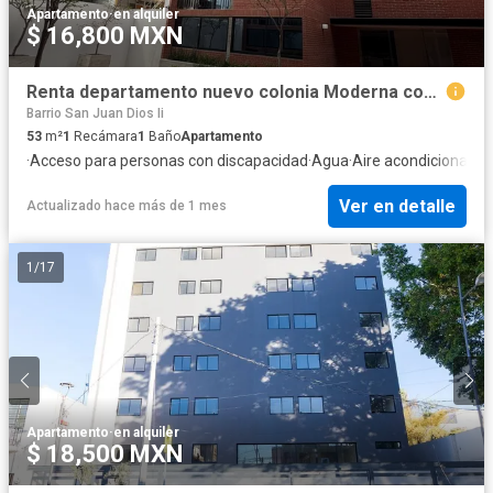
Apartamento
·
en alquiler
$ 16,800 MXN
Renta departamento nuevo colonia Moderna con Balcón y 2 Cocheras
Barrio San Juan Dios Ii
53
m²
1
Recámara
1
Baño
Apartamento
·
Acceso para personas con discapacidad
·
Agua
·
Aire acondicionado
·
Ver en detalle
Actualizado hace más de 1 mes
1
/
17
Apartamento
·
en alquiler
$ 18,500 MXN