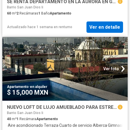
SE RENTA DEPARTAMENTO EN LA AURORA EN GUADALAJARA JALISCO
Barrio San Juan Dios Ii
60
m²
2
Recámaras
1
Baño
Apartamento
Ver en detalle
Actualizado hace 1 semana
en
rentumo
Ver foto
Apartamento
·
en alquiler
$ 15,000 MXN
NUEVO LOFT DE LUJO AMUEBLADO PARA ESTRENAR Centro De Guadalajara
Barrio San Juan Dios Ii
40
m²
1
Recámara
Apartamento
·
Aire acondicionado
·
Terraza
·
Cuarto de servicio
·
Alberca
·
Gimnasio
·
E