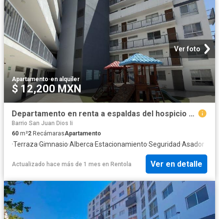
Ver foto
Apartamento
·
en alquiler
$ 12,200 MXN
Departamento en renta a espaldas del hospicio cabañas
Barrio San Juan Dios Ii
60
m²
2
Recámaras
Apartamento
·
Terraza
·
Gimnasio
·
Alberca
·
Estacionamiento
·
Seguridad
·
Asador
Ver en detalle
Actualizado hace más de 1 mes
en
Rentola