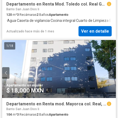
Departamento en Renta Mod. Toledo col. Real Guadalajara
Barrio San Juan Dios Ii
120
m²
3
Recámaras
2
Baños
Apartamento
·
Agua
·
Caseta de vigilancia
·
Cocina integral
·
Cuarto de Limpieza
·
Elect
Ver en detalle
Actualizado hace más de 1 mes
1
/
18
Apartamento
·
en alquiler
$ 18,000 MXN
Departamento en Renta mod. Mayorca col. Real, Guadalajara
Barrio San Juan Dios Ii
104
m²
3
Recámaras
2
Baños
Apartamento