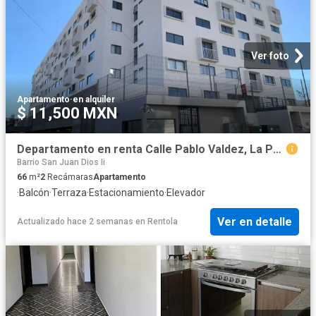
Ver foto
Apartamento
·
en alquiler
$ 11,500 MXN
Departamento en renta Calle Pablo Valdez, La Perla, Guadalajara, Región Centro, Jalisco, 44360, México
Barrio San Juan Dios Ii
66
m²
2
Recámaras
Apartamento
·
Balcón
·
Terraza
·
Estacionamiento
·
Elevador
Ver en detalle
Actualizado hace 2 semanas
en
Rentola