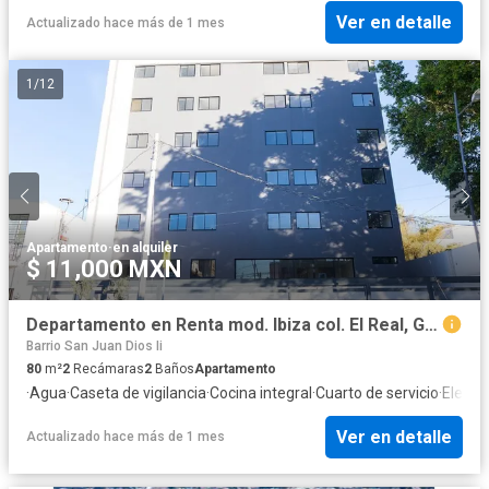
Ver en detalle
Actualizado hace más de 1 mes
1
/
12
Apartamento
·
en alquiler
$ 11,000 MXN
Departamento en Renta mod. Ibiza col. El Real, Guadalajara.
Barrio San Juan Dios Ii
80
m²
2
Recámaras
2
Baños
Apartamento
·
Agua
·
Caseta de vigilancia
·
Cocina integral
·
Cuarto de servicio
·
Electri
Ver en detalle
Actualizado hace más de 1 mes