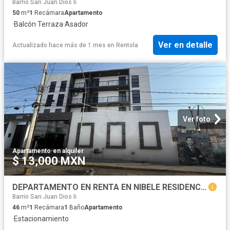
Barrio San Juan Dios Ii
50
m²
1
Recámara
Apartamento
·
Balcón
·
Terraza
·
Asador
Ver en detalle
Actualizado hace más de 1 mes
en
Rentola
Ver foto
Apartamento
·
en alquiler
$ 13,000 MXN
DEPARTAMENTO EN RENTA EN NIBELE RESIDENCIAL CENTRO HISTORICO
Barrio San Juan Dios Ii
46
m²
1
Recámara
1
Baño
Apartamento
·
Estacionamiento