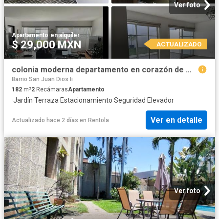
Ver foto
Apartamento
·
en alquiler
$ 29,000 MXN
ACTUALIZADO
colonia moderna departamento en corazón de manzana
Barrio San Juan Dios Ii
182
m²
2
Recámaras
Apartamento
·
Jardín
·
Terraza
·
Estacionamiento
·
Seguridad
·
Elevador
Ver en detalle
Actualizado hace 2 días
en
Rentola
Ver foto