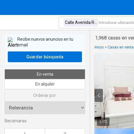
1,968 casas en ven
Recibe nuevos anuncios en tu
email
Inicio
>
Casas en venta
Guardar búsqueda
En venta
En alquiler
Ordenar por:
Recámaras
1
/
72