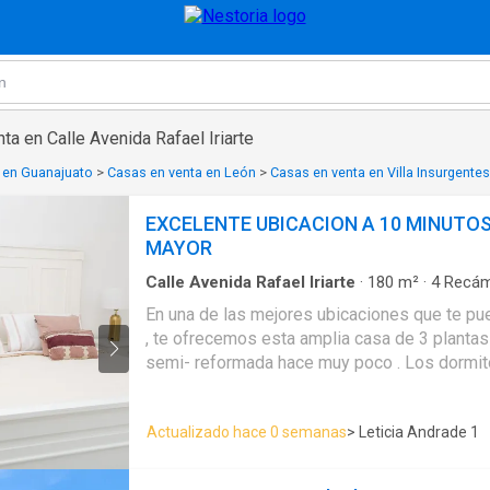
ta en Calle Avenida Rafael Iriarte
 en Guanajuato
>
Casas en venta en León
>
Casas en venta en Villa Insurgentes
EXCELENTE UBICACION A 10 MINUTOS
MAYOR
Calle Avenida Rafael Iriarte
·
180
m²
·
4
Recám
Agua
·
Asador
·
Caseta de vigilancia
·
Cocina eq
En una de las mejores ubicaciones que te pu
Limpieza
·
Cuarto de servicio
·
Electricidad
·
Est
, te ofrecemos esta amplia casa de 3 plantas 
Despacho
·
Recámara con closet
·
Terraza
·
Zon
semi- reformada hace muy poco . Los dormi
amplios y luminosos , cuentan con armarios 
casa cuenta con 3 baños y un aseo de visitas
Actualizado hace 0 semanas
> Leticia Andrade 1
sido reformados hace 1 año . La cocina ,es a
madera de maple , nada de conglomerado. En la casa encontrarás un
amplio jardín que cuenta con una bonita terraz