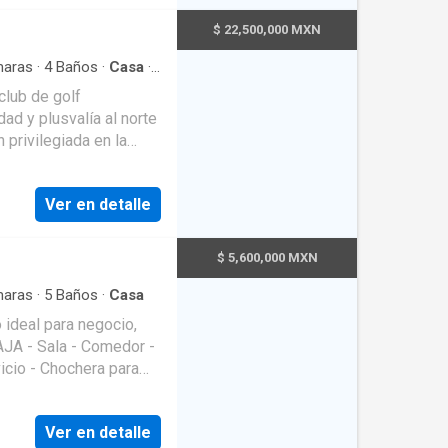
$ 22,500,000 MXN
aras
·
4
Baños
·
Casa
·
eza
·
Cuarto de servicio
·
club de golf
·
Seguridad
·
Terraza
·
 privilegiada en la
lidad y privacidad con
pestre, el Hospital
Ver en detalle
a ciudad, situándote a
una - Cocina integral -
$ 5,600,000 MXN
- Bodega - Cuarto de
aras
·
5
Baños
·
Casa
 ideal para negocio,
icio - Chochera para
 Niveles
Ver en detalle