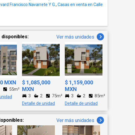
evard Francisco Navarrete Y G
,
Casas en venta en Calle
to Mario Estrada Reynoso.
 disponibles:
Ver más unidades
00 MXN
$ 1,085,000
$ 1,159,000
MXN
MXN
55m²
3
2
75m²
3
2
85m²
 unidad
Detalle de unidad
Detalle de unidad
isponibles:
Ver más unidades