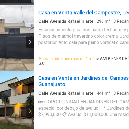
Casa en Venta Valle del Campestre, L
Calle Avenida Rafael Iriarte
·
296
m²
·
3
Recám
en Fraccionamiento
·
Estacionamiento
·
Jardín
Estacionamiento para dos autos techados y 
servicio
·
Cocina equipada
·
Sala polivalente
·
Int
Pisos de mármol travertino color crema. Jardín frontal y jardín
Electricidad
·
Agua
·
Cuarto de Limpieza
·
Televi
Recámara con closet
posterior. Ante sala para piano vertical o capilla. Sala con vista al
jardín frontal. Comedor con vista al jardín posterior. Antecomedor
con vista al jardín posterior. Cocina integral equipada con vista al
Actualizado hace más de 1 mes
> AMI BIENES RA
jardí posterior. Cuarto para ver la T.V. o juegos familiares junto al
S.C.
Jardín posterior. Medio baño para visitas. Tres recámaras con
closets. La recámara principal con vista a la terraza frontal, con
Casa en Venta en Jardines del Campes
closet muy amplio y baño completo. Otro baño completo para las
Guanajuato
otras dos recámaras. Una recámara con acceso a la terraza frontal.
Cuarto para empleada doméstica con año completo. Cuart
Calle Avenida Rafael Iriarte
·
441
m²
·
3
Recám
Estacionamiento
·
Cocina equipada
🏡✨ OPORTUNIDAD EN JARDINES DEL CAMPESTR
especial por debajo de avalúo! 📍 Jardines del Campestre 💰
$7,990,000 📋 Avalúo: $11,000,000 Una residencia con amplios
espacios, excelente ubicación y gran potencial 
Terreno: 390 m² 🔹 Construcción: 441.86 m² Planta Baja ✅ Cochera