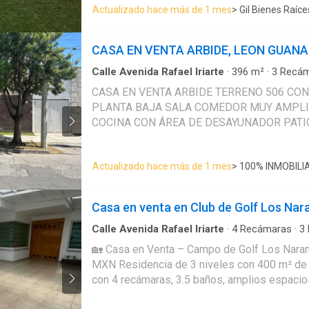
Actualizado hace más de 1 mes
> Gil Bienes Raíce
para 2 autos ✅ Medio baño para visitas ✅ S
integral equipada con antecomedor ✅ Estud
de servicio amplio ✅ Cuarto de lavado ✅ Terraza y jar
CASA EN VENTA ARBIDE, LEON GUAN
✅ 3 habitaciones con baño y clóset ✅ Recáma
vestidor y baño ✅ Sala de TV Una excelente opción para quienes
Calle Avenida Rafael Iriarte
·
396
m²
·
3
Recám
Acceso para personas con discapacidad
·
Agua
buscan ubicación, amplitud y una inversión in
CASA EN VENTA ARBIDE TERRENO 506 CONSTRUCCIÓN 396
Circuito cerrado de televisión
·
Cisterna
·
Cocina
zonas más exclusivas de la ciudad. EasyBro
PLANTA BAJA SALA COMEDOR MUY AMPLI
integral
·
Cuarto de Limpieza
·
Cuarto de servici
Estacionamiento
·
Gas natural
·
Internet
·
Jardín
COCINA CON ÁREA DE DESAYUNADOR PATI
con closet
·
Sala polivalente
·
Seguridad
·
Televi
DE SERVICIO CON BAÑO COMPLETO CUART
Vista panorámica
·
Wifi
·
Zonas verdes
TERRAZA TECHADA CON BAÑO 3 BODEGAS
Actualizado hace más de 1 mes
> 100% INMOBILI
ALMACENAMIENTO AMPLIO JARDÍN COCHERA PARA 3 AUTOS
PLANTA ALTA RECÁMARA PRINCIPAL CON 
ESTUDIO SALA DE TV 2 RECAMARAS SECU
Casa en venta en Club de Golf Los Nar
Y BAÑO COMPARTIDO PRECIO $5,600,000 INFORMES ALVARO
RIVERA 477 240 9---- LETICIA CAMARENA 47
Calle Avenida Rafael Iriarte
·
4
Recámaras
·
3
·
Estacionamiento
·
Jardín
·
Cisterna
·
Alberca
·
T
🏡 Casa en Venta – Campo de Golf Los Naran
·
Sala polivalente
MXN Residencia de 3 niveles con 400 m² de construcción, cuenta
con 4 recámaras, 3.5 baños, amplios espacio
cocina y doble sala de TV, además de sala de juegos. 