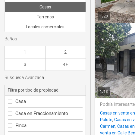
Casas
1
/
20
Terrenos
Locales comerciales
Baños
1
2
3
4+
Búsqueda Avanzada
Filtra por tipo de propiedad
1
/
13
Casa
Podría interesart
Casa en Fraccionamiento
Casas en venta en
Palote
,
Casas en v
Finca
Carmen
,
Casas en
venta en Calle Be