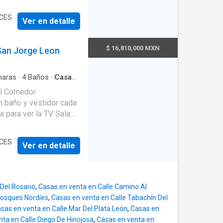
etes y
ÍCES
Ver en detalle
uatro
$ 16,810,000 MXN
 San Jorge Leon
a de
aras
·
4
Baños
·
Casa
ento
·
Jardín
·
Cisterna
·
, estufa, campana
cceso para personas
til
·
Sala polivalente
·
idad
·
Jacuzzi
·
Agua
·
n por cable
·
Asador
·
rior con cubierta y un
ÍCES
Ver en detalle
 puede usar como salón
de servicio completo
Del Rosario
,
Casas en venta en Calle Camino Al
ema en azulejo color
Bosques Nordíes
,
Casas en venta en Calle Tabachín Del
odega Gas Estacionario
sas en venta en Calle Mar Del Plata León
,
Casas en
os diferentes aljibes
ta en Calle Diego De Hinojosa
,
Casas en venta en