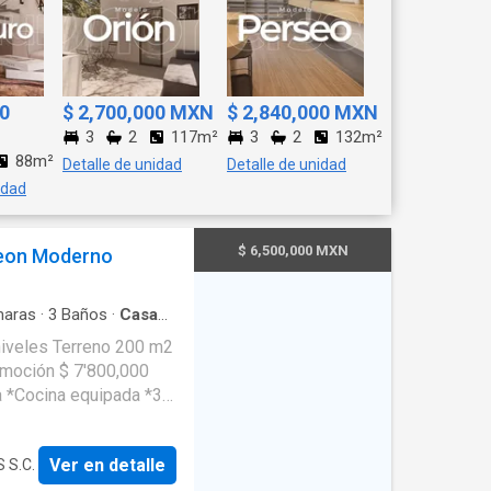
00
$ 2,700,000 MXN
$ 2,840,000 MXN
3
2
117m²
3
2
132m²
88m²
Detalle de unidad
Detalle de unidad
idad
$ 6,500,000 MXN
Leon Moderno
aras
·
3
Baños
·
Casa
do
·
Asador
·
Bodega
·
e Limpieza
·
Cuarto de
t
·
Jacuzzi
·
Jardín
·
*3
a/c *3 1/2 baños *Salón
Ver en detalle
 S.C.
 cuarto servicio