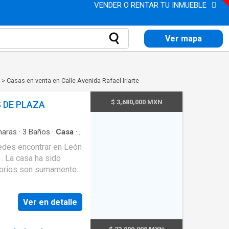
VENDER O RENTAR TU INMUEBLE
Ver mapa
>
Casas en venta en Calle Avenida Rafael Iriarte
$ 3,680,000 MXN
 DE PLAZA
aras
·
3
Baños
·
Casa
·
uipada
·
Cuarto de
edes encontrar en León
acionamiento
·
Jardín
·
. La casa ha sido
as verdes
torios son sumamente
empotrados nuevos . La
 , dos de los baños han
Ver en detalle
ntigua pero hecha con
a . La privada es una