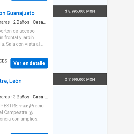
$ 8,995,000 MXN
eon Guanajuato
aras
·
2
Baños
·
Casa
·
Cisterna
·
Cuarto de
portón de acceso.
ernet
·
Bodega
·
sión por cable
·
ÍCES
Ver en detalle
$ 7,990,000 MXN
tre, León
o techado
aras
·
3
Baños
·
Casa
·
para la lavadora y secadora con patio. Citas al teléfono ó what´s app
E ✨🏡 ¡Precio
de plusvalía. 🔹