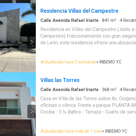
con baño
social y deportivo que fomenta la
sana convivencia entre colonos
Residencia Villas del Campestre
atreves de la organización vecinal,
Calle Avenida Rafael Iriarte
·
841
m²
·
4
Recám
organización de actividades
Circuito cerrado de televisión
·
Cuarto de Limpi
culturales y deportivas. La excelente
Residencia en Villas del Campestre (Junto a 
Estacionamiento
·
Jardín
·
Recámara con closet
ubicación del desarrollo nos permite
Campestre) Fraccionamiento con gran seguridad y plusvalía al norte
Zonas verdes
estar a minutos de plazas
de León, esta residencia ofrece una ubicación
comerciales, hospitales, escuelas.
Zona Diamante. Disfruta de la máxima tranqui
Aceptamos todos los créditos.
acceso inmediato a Plaza Mayor, el Club Cam
Pregunta a tu asesor. Residencial
Actualizado hace 2 semanas
> INBEMO YC
Ángeles y los colegios más reconocidos de l
minutos de todo lo que necesitas - Recibidor/estancia - 4
recámaras con vestidor y baño completo cada 
Villas las Torres
Cochera 8 autos - Sala de TV / Bar - Terraza 
servicio - Cuarto de lavado
Calle Avenida Rafael Iriarte
·
368
m²
·
4
Recám
Casa en Villa de las Torres sobre Av. Oxigeno
oficinas o clínica. Frente a parque PLANTA BAJA - Sala - Comedor -
Cocina - 5 ½ Baños - Terraza - Cuarto de serv
dos autos PLANTA ALTA - 4 Recámaras - 3
Actualizado hace más de 1 mes
> INBEMO YC