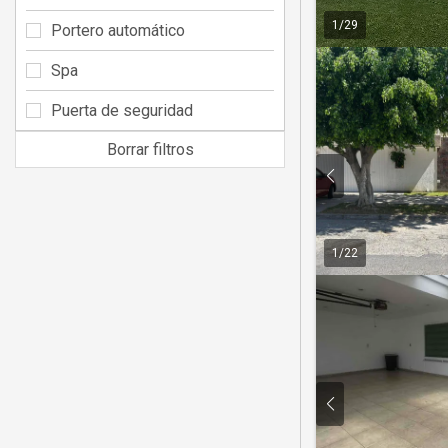
1
/
29
Portero automático
Spa
Puerta de seguridad
Borrar filtros
1
/
22