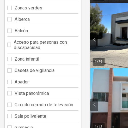
Zonas verdes
Alberca
Balcón
Acceso para personas con
discapacidad
Zona infantil
1
/
29
Caseta de vigilancia
Asador
Vista panorámica
Circuito cerrado de televisión
Sala polivalente
1
/
13
Gimnasio