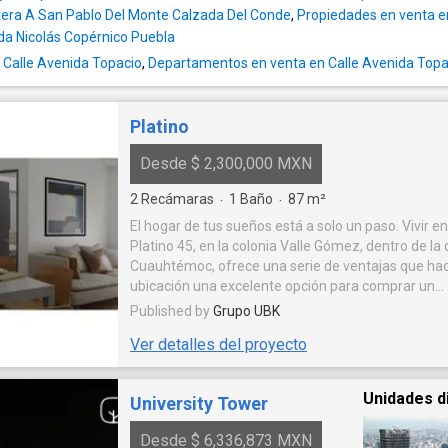
tera A San Pablo Del Monte Calzada Del Conde
,
Propiedades en venta e
da Nicolás Copérnico Puebla
 Calle Avenida Topacio
,
Departamentos en venta en Calle Avenida Topa
Platino
Desde $ 2,300,000 MXN
2
Recámaras
1
Baño
87
m²
·
·
El hogar de tus sueños está a solo un paso. Vivir en Calle
Platino 45, en la colonia Valle Gómez, dentro de la
Cuauhtémoc, ofrece una serie de ventajas que ha
ubicación una excelente opción para comprar un
departamento. La zona cuenta con una excelente
Published by
Grupo UBK
conectividad, ya que se encuentra cerca de import
Ver detalles del proyecto
de acceso como el Eje 1 Norte y el Circuito Interior
está a pocos minutos de la estación de metro Val
facilitando el transporte público hacia diferentes p
Unidades d
University Tower
Ciudad de México. La zona ofrece acceso a varios parques y
áreas verdes donde puedes disfrutar de actividades
Desde $ 6,336,873 MXN
libre, practicar deporte o simplemente relajarte. 