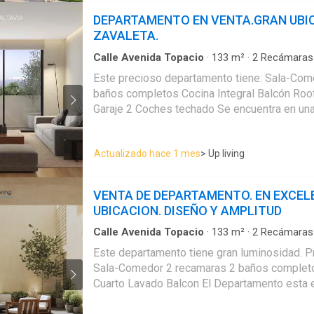
completo adicional para recámara y visitas. • Área de lavado
DEPARTAMENTO EN VENTA.GRAN UBI
independiente. • 1 o 2 cajones de estacionamiento Techado. Los
ZAVALETA.
espacios están diseñados para ser funcional
de fácil mantenimiento. La distribución apro
Calle Avenida Topacio
·
133
m²
·
2
Recámaras
Apartamento
·
Acceso para personas con disc
m², dando sensación de amplitud en las área
Este precioso departamento tiene: Sala-Com
Balcón
·
Caseta de vigilancia
·
Cisterna
·
Cocina 
privacidad en las recámaras. Es una excelente opción por su
baños completos Cocina Integral Balcón Roo
Cuarto de Limpieza
·
Cuarto de servicio
·
Elevad
tamaño, comodidad, ubicación y diseño mode
Despacho
·
Recámara con closet
·
Azotea
·
Seg
Garaje 2 Coches techado Se encuentra en una calle tranquila
plusvalía. ⸻
panorámica
cercano a Avenidas, comercios,Parques,Univ
En una de las zonas más cotizadas y con gran
Actualizado hace 1 mes
> Up living
pierdas esta oportunidad
VENTA DE DEPARTAMENTO. EN EXCEL
UBICACION. DISEÑO Y AMPLITUD
Calle Avenida Topacio
·
133
m²
·
2
Recámaras
Apartamento
·
Acceso para personas con disc
Este departamento tiene gran luminosidad. 
Balcón
·
Caseta de vigilancia
·
Cisterna
·
Cocina 
Sala-Comedor 2 recamaras 2 baños completo
Limpieza
·
Estacionamiento
·
Recámara con clo
Cuarto Lavado Balcon El Departamento esta e
diseño con patios y gran vista panorámica. Ag