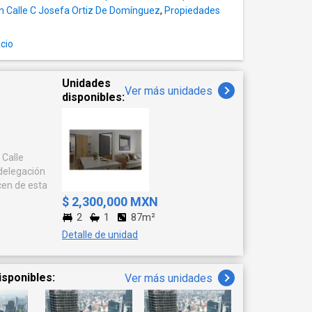
n Calle C Josefa Ortiz De Domínguez
,
Propiedades
cio
Unidades
Ver más unidades
disponibles:
 delegación
cen de esta
$ 2,300,000 MXN
2
1
87m²
antes vías
Detalle de unidad
. Además,
le Gómez,
untos de la
isponibles:
Ver más unidades
 al aire
Además, está