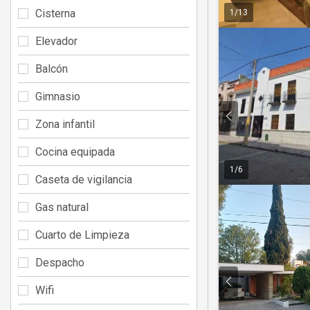
Cisterna
1
/
13
Elevador
Balcón
Gimnasio
Zona infantil
Cocina equipada
1
/
6
Caseta de vigilancia
Gas natural
Cuarto de Limpieza
Despacho
Wifi