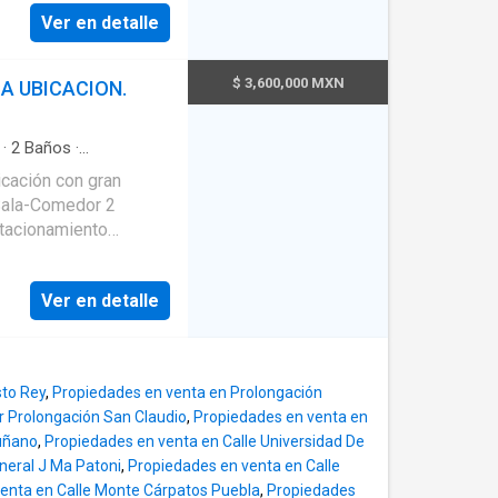
Ver en detalle
$ 3,600,000 MXN
A UBICACION.
·
2
Baños
·
lancia
·
Cisterna
·
icación con gran
Estacionamiento
·
ta panorámica
tacionamiento
ro Excelente Vista
ene un bonito diseño el
Ver en detalle
an vista. Cerca de
sto Rey
,
Propiedades en venta en Prolongación
r Prolongación San Claudio
,
Propiedades en venta en
uñano
,
Propiedades en venta en Calle Universidad De
neral J Ma Patoni
,
Propiedades en venta en Calle
enta en Calle Monte Cárpatos Puebla
,
Propiedades