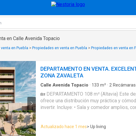
nta en Calle Avenida Topacio
 venta en Puebla
>
Propiedades en venta en Puebla
>
Propiedades en venta en 
DEPARTAMENTO EN VENTA. EXCELENT
ZONA ZAVALETA
Calle Avenida Topacio
·
133
m²
·
2
Recámaras
Apartamento
·
Acceso para personas con disc
🏡 DEPARTAMENTO 108 m² (Altavia) Este departamento de 133 m²
Balcón
·
Caseta de vigilancia
·
Cisterna
·
Cocina 
ofrece una distribución muy práctica y cómoda,
Limpieza
·
Elevador
·
Estacionamiento
·
Gimnasi
closet
·
Azotea
·
Seguridad
·
Terraza
·
Vista pan
invertir. Incluye: • Sala y comedor amplios, con excelente
iluminación natural. • Cocina integral moderna, con barra de trabajo y
amplio espacio de guardado. • 2 recámaras muy cómodas. •
Actualizado hace 1 mes
> Up living
Recámara principal con baño completo y área d
Recámara secundaria con clóset y buena ventilació