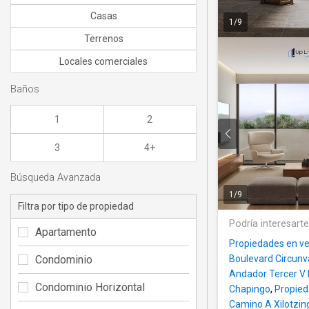
Casas
1
/
9
Terrenos
Locales comerciales
Baños
1
2
3
4+
Búsqueda Avanzada
1
/
9
Filtra por tipo de propiedad
Podría interesart
Apartamento
Propiedades en ve
Condominio
Boulevard Circunv
Andador Tercer V
Condominio Horizontal
Chapingo
,
Propied
Camino A Xilotzin