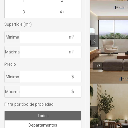
1
2
3
4+
Superficie (m²)
Mínima
Máxima
Precio
1
/
7
Mínimo
Máximo
Filtra por tipo de propiedad
Todos
Departamentos