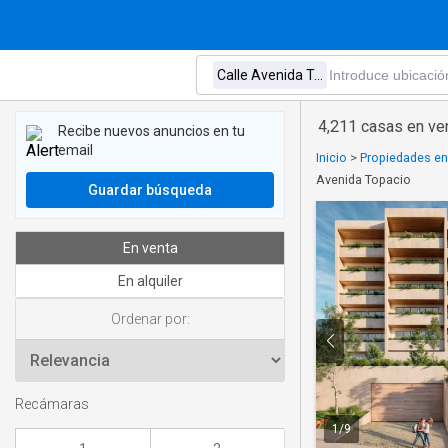
4,211 casas en ve
Recibe nuevos anuncios en tu
email
Inicio
>
Propiedades en
Avenida Topacio
Guardar búsqueda
En venta
En alquiler
Ordenar por:
Recámaras
1
/
9