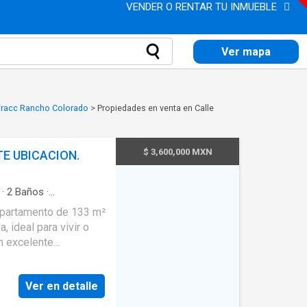
VENDER O RENTAR TU INMUEBLE
Ver mapa
Fracc Rancho Colorado
>
Propiedades en venta en Calle
$ 3,600,000 MXN
E UBICACION.
·
2
Baños
·
apacidad
·
Asador
·
integral
·
Cuarto de
 ideal para vivir o
o
·
Recámara con
orámica
Ver en detalle
e clóset. •
n. • Baño