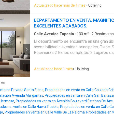
facilidades de pago.
Actualizado hace más de 1 mes
> Up living
DEPARTAMENTO EN VENTA. MAGNIFIC
EXCELENTES ACABADOS.
Calle Avenida Topacio
·
133
m²
·
2
Recámaras
Apartamento
·
Asador
·
Balcón
·
Caseta de vigi
El departamento se encuentra en una gran ub
Cocina integral
·
Cuarto de Limpieza
·
Elevador
·
accesibilidad a avenidas principales. Tiene: Sala-Comedor 2
Recámara con closet
·
Azotea
·
Seguridad
·
Vis
Recamaras 2 Baños completos 2 Lugares es
techado Roof Garden Gimnasio Asador Fogate
Localizada en una calle tranquila y bonita. Ti
Actualizado hace 1 mes
> Up living
edificio ofreciendo patios interiores y una gr
parques y Centros Comerciales.
e en
nta en Privada Santa Elena
,
Propiedades en venta en Calle Calzada Cri
alación Avenida Margaritas
,
Propiedades en venta en Calle San Baltaza
 Hermosa
,
Propiedades en venta en Avenida Boulevard Esteban De Ant
ades en venta en Calle Hawái Puebla
,
Propiedades en venta en Calle Ge
go
,
Propiedades en venta en Calle Valle De La Paloma
,
Propiedades en v