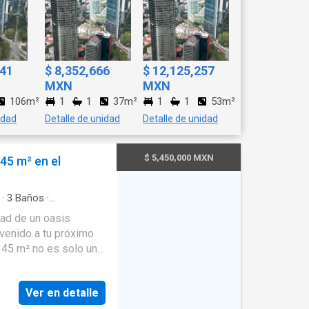
641
$ 8,352,666
$ 12,125,257
MXN
MXN
106m²
1
1
37m²
1
1
53m²
idad
Detalle de unidad
Detalle de unidad
$ 5,450,000 MXN
45 m² en el
·
3
Baños
·
rdín
·
Terraza
·
Cocina
dad de un oasis
Zona infantil
·
Internet
·
nvenido a tu próximo
145 m² no es solo una
a donde la calidad, la
 armonía. ¿Por qué
Ver en detalle