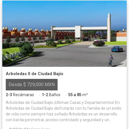
Arboledas II de Ciudad Bajío
Desde $ 729,000 MXN
2-3
Recámaras
1-2
Baños
55 a 85
m²
·
·
Arboledas de Ciudad Bajío ¡Ultimas Casas y Departamentos! En
Arboledas de Ciudad Bajío disfrutarás con tu familia de un estilo
de vida como siempre haz soñado Arboledas es un desarrollo
con barda perimetral, acceso controlado y seguridad y un
concepto de desarrollo social y deportivo único en su tipo, con 4