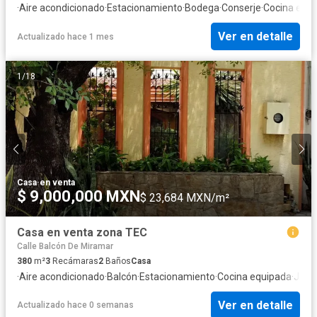
·
Aire acondicionado
·
Estacionamiento
·
Bodega
·
Conserje
·
Cocina equ
Ver en detalle
Actualizado hace 1 mes
1
/
18
Casa
·
en venta
$ 9,000,000 MXN
$ 23,684 MXN/m²
Casa en venta zona TEC
Calle Balcón De Miramar
380
m²
3
Recámaras
2
Baños
Casa
·
Aire acondicionado
·
Balcón
·
Estacionamiento
·
Cocina equipada
·
Jard
Ver en detalle
Actualizado hace 0 semanas