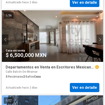
Ver en detalle
Actualizado hace 2 días
1
/
36
Casa
·
en venta
$ 6,500,000 MXN
Departamentos en Venta en Escritores Mexicanos
Calle Balcón De Miramar
3
Recámaras
2
Baños
Casa
Ver en detalle
Actualizado hace 2 días
1
/
27