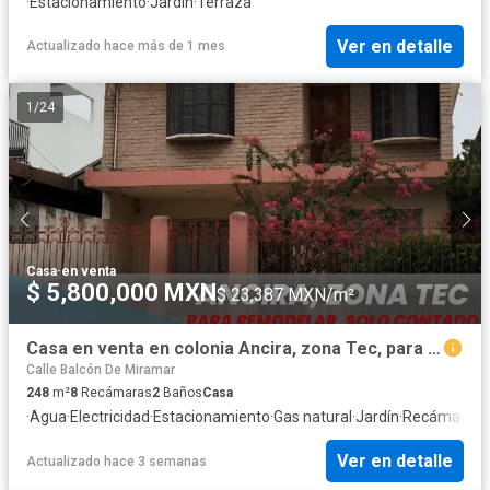
·
Estacionamiento
·
Jardín
·
Terraza
Ver en detalle
Actualizado hace más de 1 mes
1
/
24
Casa
·
en venta
$ 5,800,000 MXN
$ 23,387 MXN/m²
Casa en venta en colonia Ancira, zona Tec, para remodelar, terreno de 8mx30m
Calle Balcón De Miramar
248
m²
8
Recámaras
2
Baños
Casa
·
Agua
·
Electricidad
·
Estacionamiento
·
Gas natural
·
Jardín
·
Recámara co
Ver en detalle
Actualizado hace 3 semanas