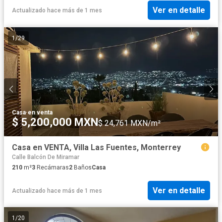
Ver en detalle
Actualizado hace más de 1 mes
1
/
29
Casa
·
en venta
$ 5,200,000 MXN
$ 24,761 MXN/m²
Casa en VENTA, Villa Las Fuentes, Monterrey
Calle Balcón De Miramar
210
m²
3
Recámaras
2
Baños
Casa
Ver en detalle
Actualizado hace más de 1 mes
1
/
20