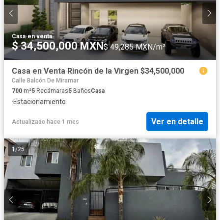
Casa
·
en venta
$ 34,500,000 MXN
$ 49,285 MXN/m²
Casa en Venta Rincón de la Virgen $34,500,000
Calle Balcón De Miramar
700
m²
5
Recámaras
5
Baños
Casa
·
Estacionamiento
Ver en detalle
Actualizado hace 1 mes
1
/
25