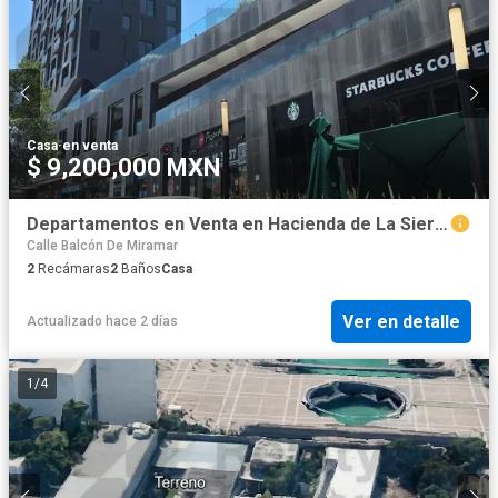
Casa
·
en venta
$ 9,200,000 MXN
Departamentos en Venta en Hacienda de La Sierra
Calle Balcón De Miramar
2
Recámaras
2
Baños
Casa
Ver en detalle
Actualizado hace 2 días
1
/
4