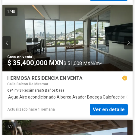
1
/
48
Casa
·
en venta
$ 35,400,000 MXN
$ 51,008 MXN/m²
HERMOSA RESIDENCIA EN VENTA
Calle Balcón De Miramar
694
m²
3
Recámaras
5
Baños
Casa
·
Agua
·
Aire acondicionado
·
Alberca
·
Asador
·
Bodega
·
Calefacción
·
Circ
Ver en detalle
Actualizado hace 1 semana
1
/
7