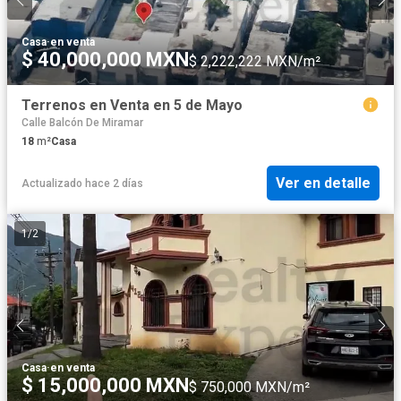
Casa
·
en venta
$ 40,000,000 MXN
$ 2,222,222 MXN/m²
Terrenos en Venta en 5 de Mayo
Calle Balcón De Miramar
18
m²
Casa
Ver en detalle
Actualizado hace 2 días
1
/
2
Casa
·
en venta
$ 15,000,000 MXN
$ 750,000 MXN/m²