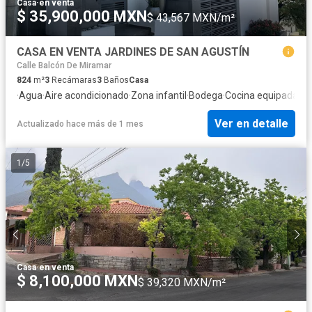
Casa
·
en venta
$ 35,900,000 MXN
$ 43,567 MXN/m²
CASA EN VENTA JARDINES DE SAN AGUSTÍN
Calle Balcón De Miramar
824
m²
3
Recámaras
3
Baños
Casa
·
Agua
·
Aire acondicionado
·
Zona infantil
·
Bodega
·
Cocina equipada
·
Co
Ver en detalle
Actualizado hace más de 1 mes
1
/
5
Casa
·
en venta
$ 8,100,000 MXN
$ 39,320 MXN/m²