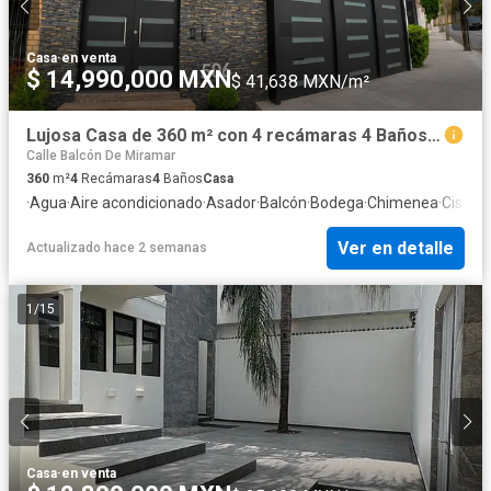
Casa
·
en venta
$ 14,990,000 MXN
$ 41,638 MXN/m²
Lujosa Casa de 360 m² con 4 recámaras 4 Baños Terraza Asador Lista en venta en Lomas del Campestre San Pedro Garza Garcia NL
Calle Balcón De Miramar
360
m²
4
Recámaras
4
Baños
Casa
·
Agua
·
Aire acondicionado
·
Asador
·
Balcón
·
Bodega
·
Chimenea
·
Cister
Ver en detalle
Actualizado hace 2 semanas
1
/
15
Casa
·
en venta