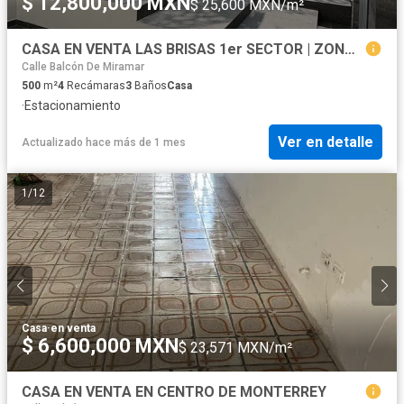
$ 12,800,000 MXN
$ 25,600 MXN/m²
CASA EN VENTA LAS BRISAS 1er SECTOR | ZONA SUR
Calle Balcón De Miramar
500
m²
4
Recámaras
3
Baños
Casa
·
Estacionamiento
Ver en detalle
Actualizado hace más de 1 mes
1
/
12
Casa
·
en venta
$ 6,600,000 MXN
$ 23,571 MXN/m²
CASA EN VENTA EN CENTRO DE MONTERREY