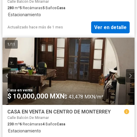
Calle Balcón De Miramar
280
m²
5
Recámaras
5
Baños
Casa
·
Estacionamiento
Ver en detalle
Actualizado hace más de 1 mes
1
/
11
Casa
·
en venta
$ 10,000,000 MXN
$ 43,478 MXN/m²
CASA EN VENTA EN CENTRO DE MONTERREY
Calle Balcón De Miramar
230
m²
6
Recámaras
4
Baños
Casa
·
Estacionamiento