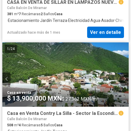
CASA EN VENTA DE SILLAR EN LAMPAZOS NUEVO LEON.......son la fachada amarilla y la marron es toda la casa
Calle Balcón De Miramar
381
m²
7
Recámaras
2
Baños
Casa
·
Estacionamiento
·
Jardín
·
Terraza
·
Electricidad
·
Agua
·
Asador
·
Chimen
Ver en detalle
Actualizado hace más de 1 mes
1
/
24
Casa
·
en venta
$ 13,900,000 MXN
$ 27,362 MXN/m²
Casa en Venta Contry La Silla - Sector la Escondida $13,900,000
Calle Balcón De Miramar
508
m²
4
Recámaras
5
Baños
Casa