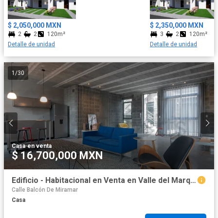
$ 2,050,000 MXN
$ 2,350,000 MXN
2
2
120m²
3
2
120m²
Detalle de unidad
Detalle de unidad
1
/
30
Casa
·
en venta
$ 16,700,000 MXN
Edificio - Habitacional en Venta en Valle del Marquez
Calle Balcón De Miramar
Casa