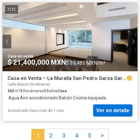
1
/
22
Casa
·
en venta
$ 21,400,000 MXN
$ 39,483 MXN/m²
Casa en Venta – La Muralla San Pedro Garza García
Calle Balcón De Miramar
542
m²
3
Recámaras
3
Baños
Casa
·
Agua
·
Aire acondicionado
·
Balcón
·
Cocina equipada
Ver en detalle
Actualizado hace más de 1 mes
1
2
3
4
5
>