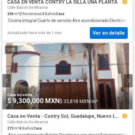
CASA EN VENTA CONTRY LA SILLA UNA PLANTA
Calle Balcón De Miramar
206
m²
2
Recámaras
3
Baños
Casa
·
Cocina integral
·
Cuarto de servicio
·
Aire acondicionado
·
Electricidad
·
Ver en detalle
Actualizado hace más de 1 mes
1
/
25
Casa
·
en venta
$ 9,300,000 MXN
$ 33,818 MXN/m²
Casa en Venta - Contry Sol, Guadalupe, Nuevo León
Calle Balcón De Miramar
275
m²
4
Baños
Casa
·
Aire acondicionado
·
Balcón
·
Recámara con closet
·
Estacionamiento
·