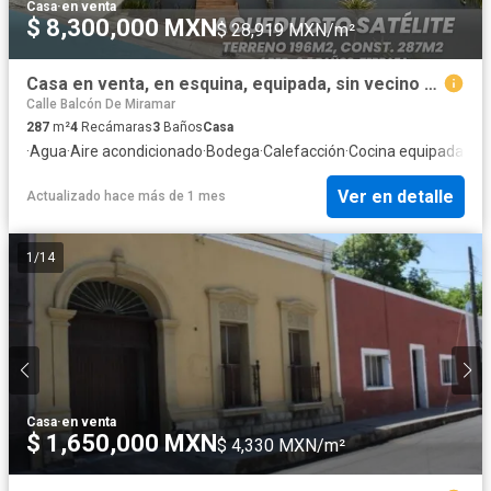
Casa
·
en venta
$ 8,300,000 MXN
$ 28,919 MXN/m²
Casa en venta, en esquina, equipada, sin vecino al frente en Acueducto Satélite
Calle Balcón De Miramar
287
m²
4
Recámaras
3
Baños
Casa
·
Agua
·
Aire acondicionado
·
Bodega
·
Calefacción
·
Cocina equipada
·
Coc
Ver en detalle
Actualizado hace más de 1 mes
1
/
14
Casa
·
en venta
$ 1,650,000 MXN
$ 4,330 MXN/m²