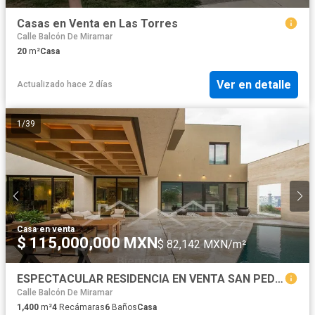
Casas en Venta en Las Torres
Calle Balcón De Miramar
20
m²
Casa
Ver en detalle
Actualizado hace 2 días
1
/
39
Casa
·
en venta
$ 115,000,000 MXN
$ 82,142 MXN/m²
ESPECTACULAR RESIDENCIA EN VENTA SAN PEDRO
Calle Balcón De Miramar
1,400
m²
4
Recámaras
6
Baños
Casa