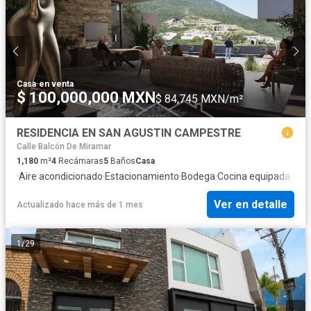
Casa
·
en venta
$ 100,000,000 MXN
$ 84,745 MXN/m²
RESIDENCIA EN SAN AGUSTIN CAMPESTRE
Calle Balcón De Miramar
1,180
m²
4
Recámaras
5
Baños
Casa
·
Aire acondicionado
·
Estacionamiento
·
Bodega
·
Cocina equipada
·
Cal
Ver en detalle
Actualizado hace más de 1 mes
1
/
29