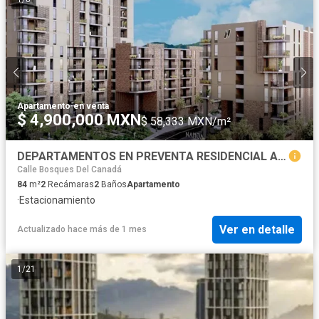
Apartamento
·
en venta
$ 4,900,000 MXN
$ 58,333 MXN/m²
DEPARTAMENTOS EN PREVENTA RESIDENCIAL ANAHUAC SAN NICOLAS DE LOS GARZA, N.L.
Calle Bosques Del Canadá
84
m²
2
Recámaras
2
Baños
Apartamento
·
Estacionamiento
Ver en detalle
Actualizado hace más de 1 mes
1
/
21