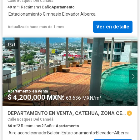
Calle Bosques Del Canadá
49
m²
1
Recámara
1
Baño
Apartamento
·
Estacionamiento
·
Gimnasio
·
Elevador
·
Alberca
Ver en detalle
Actualizado hace más de 1 mes
1
/
21
Apartamento
·
en venta
$ 4,200,000 MXN
$ 63,636 MXN/m²
DEPARTAMENTO EN VENTA, CATEHUA, ZONA CENTRO MONTERREY
Calle Bosques Del Canadá
66
m²
2
Recámaras
2
Baños
Apartamento
·
Aire acondicionado
·
Balcón
·
Estacionamiento
·
Elevador
·
Alberca