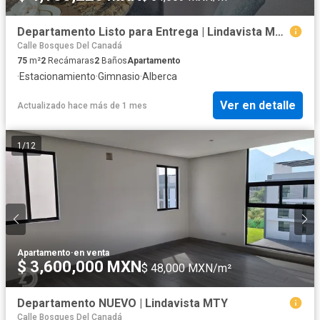
Departamento Listo para Entrega | Lindavista MTY
Calle Bosques Del Canadá
75
m²
2
Recámaras
2
Baños
Apartamento
·
Estacionamiento
·
Gimnasio
·
Alberca
Ver en detalle
Actualizado hace más de 1 mes
1
/
12
Apartamento
·
en venta
$ 3,600,000 MXN
$ 48,000 MXN/m²
Departamento NUEVO | Lindavista MTY
Calle Bosques Del Canadá