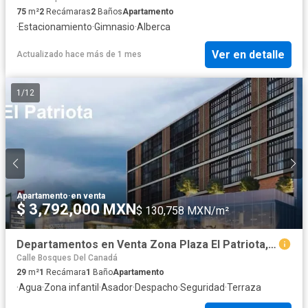
75
m²
2
Recámaras
2
Baños
Apartamento
·
Estacionamiento
·
Gimnasio
·
Alberca
Ver en detalle
Actualizado hace más de 1 mes
1
/
12
Apartamento
·
en venta
$ 3,792,000 MXN
$ 130,758 MXN/m²
Departamentos en Venta Zona Plaza El Patriota, Monterrey, N.L.
Calle Bosques Del Canadá
29
m²
1
Recámara
1
Baño
Apartamento
·
Agua
·
Zona infantil
·
Asador
·
Despacho
·
Seguridad
·
Terraza