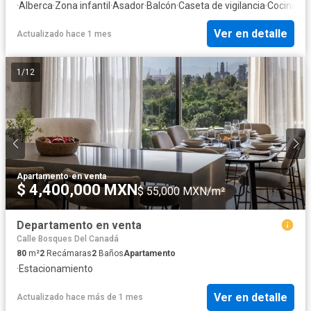
·
Alberca
·
Zona infantil
·
Asador
·
Balcón
·
Caseta de vigilancia
·
Cocina eq
Ver en detalle
Actualizado hace 1 mes
1
/
12
Apartamento
·
en venta
$ 4,400,000 MXN
$ 55,000 MXN/m²
Departamento en venta
Calle Bosques Del Canadá
80
m²
2
Recámaras
2
Baños
Apartamento
·
Estacionamiento
Ver en detalle
Actualizado hace más de 1 mes