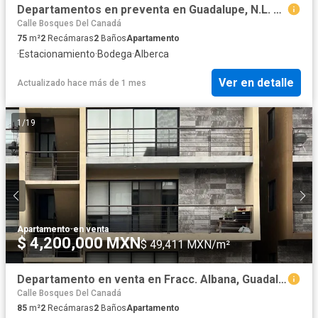
Departamentos en preventa en Guadalupe, N.L. en zona Linda Vista
Calle Bosques Del Canadá
75
m²
2
Recámaras
2
Baños
Apartamento
·
Estacionamiento
·
Bodega
·
Alberca
Ver en detalle
Actualizado hace más de 1 mes
1
/
19
Apartamento
·
en venta
$ 4,200,000 MXN
$ 49,411 MXN/m²
Departamento en venta en Fracc. Albana, Guadalupe
Calle Bosques Del Canadá
85
m²
2
Recámaras
2
Baños
Apartamento