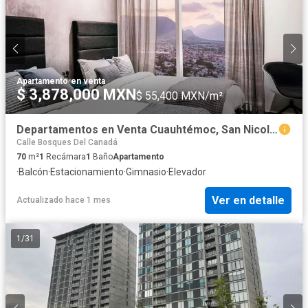
Apartamento
·
en venta
$ 3,878,000 MXN
$ 55,400 MXN/m²
Departamentos en Venta Cuauhtémoc, San Nicolas de los Garza
Calle Bosques Del Canadá
70
m²
1
Recámara
1
Baño
Apartamento
·
Balcón
·
Estacionamiento
·
Gimnasio
·
Elevador
Ver en detalle
Actualizado hace 1 mes
1
/
31