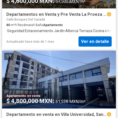
$ 4,600,000 MXN
$ 57,500 MXN/m²
Departamentos en Venta y Pre Venta La Proeza San Nicolas
Calle Bosques Del Canadá
80
m²
1
Recámara
1
Baño
Apartamento
·
Seguridad
·
Estacionamiento
·
Jardín
·
Alberca
·
Terraza
·
Cocina integral
Ver en detalle
Actualizado hace más de 1 mes
1
/
7
Apartamento
·
en venta
$ 4,800,000 MXN
$ 61,538 MXN/m²
Departamento en venta en Villa Universidad, San Nicolás de los Garza, Nuevo León