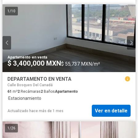
1
/
10
Apartamento
·
en venta
$ 3,400,000 MXN
$ 55,737 MXN/m²
DEPARTAMENTO EN VENTA
Calle Bosques Del Canadá
61
m²
2
Recámaras
2
Baños
Apartamento
·
Estacionamiento
Ver en detalle
Actualizado hace más de 1 mes
1
/
26