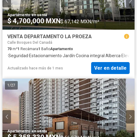
Apartamento
·
en venta
$ 4,700,000 MXN
$ 67,142 MXN/m²
VENTA DEPARTAMENTO LA PROEZA
Calle Bosques Del Canadá
70
m²
1
Recámara
1
Baño
Apartamento
·
Seguridad
·
Estacionamiento
·
Jardín
·
Cocina integral
·
Alberca
·
Elevado
Ver en detalle
Actualizado hace más de 1 mes
1
/
27
Apartamento
·
en venta