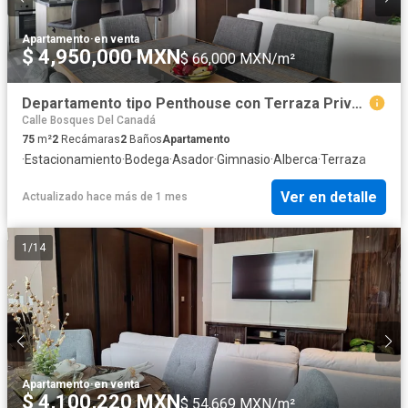
Apartamento
·
en venta
$ 4,950,000 MXN
$ 66,000 MXN/m²
Departamento tipo Penthouse con Terraza Privada | Lindavista
Calle Bosques Del Canadá
75
m²
2
Recámaras
2
Baños
Apartamento
·
Estacionamiento
·
Bodega
·
Asador
·
Gimnasio
·
Alberca
·
Terraza
Ver en detalle
Actualizado hace más de 1 mes
1
/
14
Apartamento
·
en venta
$ 4,100,220 MXN
$ 54,669 MXN/m²