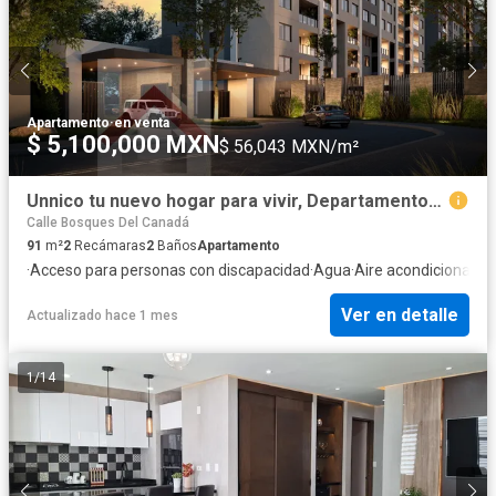
Apartamento
·
en venta
$ 5,100,000 MXN
$ 56,043 MXN/m²
Unnico tu nuevo hogar para vivir, Departamentos en Sendero Divisorio
Calle Bosques Del Canadá
91
m²
2
Recámaras
2
Baños
Apartamento
·
Acceso para personas con discapacidad
·
Agua
·
Aire acondicionado
·
Ver en detalle
Actualizado hace 1 mes
1
/
14