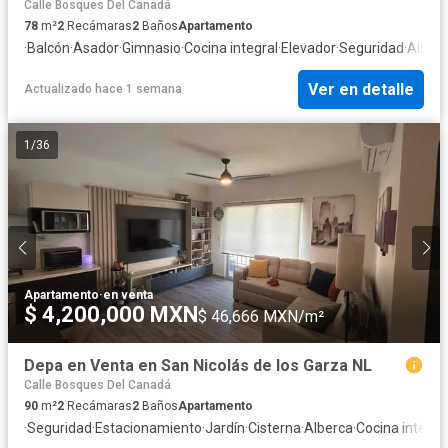
Calle Bosques Del Canadá
78
m²
2
Recámaras
2
Baños
Apartamento
·
Balcón
·
Asador
·
Gimnasio
·
Cocina integral
·
Elevador
·
Seguridad
·
Alber
Ver en detalle
Actualizado hace 1 semana
1
/
36
Apartamento
·
en venta
$ 4,200,000 MXN
$ 46,666 MXN/m²
Depa en Venta en San Nicolás de los Garza NL
Calle Bosques Del Canadá
90
m²
2
Recámaras
2
Baños
Apartamento
·
Seguridad
·
Estacionamiento
·
Jardín
·
Cisterna
·
Alberca
·
Cocina integra