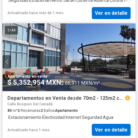
·
Seguridad
·
Estacionamiento
·
Jardín
·
Cisterna
·
Alberca
·
Cocina integra
Ver en detalle
Actualizado hace más de 1 mes
1
/
44
Apartamento
·
en venta
$ 5,352,954 MXN
$ 66,911 MXN/m²
Departamentos en Venta desde 70m2 - 125m2 con 2 cajones de Estacionamiento.
Calle Bosques Del Canadá
80
m²
2
Recámaras
2
Baños
Apartamento
·
Estacionamiento
·
Electricidad
·
Internet
·
Seguridad
·
Agua
Ver en detalle
Actualizado hace 1 mes