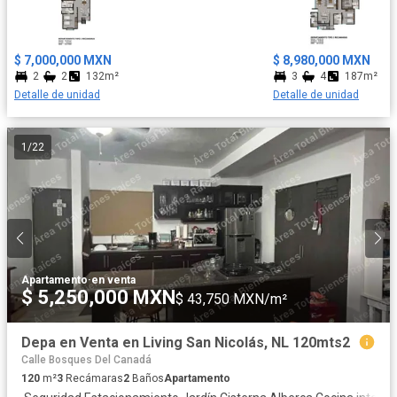
plusvalía en una de las zonas más deseadas de Mazatlán.
$ 7,000,000 MXN
$ 8,980,000 MXN
2
2
132m²
3
4
187m²
Detalle de unidad
Detalle de unidad
1
/
22
Apartamento
·
en venta
$ 5,250,000 MXN
$ 43,750 MXN/m²
Depa en Venta en Living San Nicolás, NL 120mts2
Calle Bosques Del Canadá
120
m²
3
Recámaras
2
Baños
Apartamento