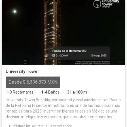
University Tower
Desde $ 6,336,873 MXN
1-3
Recámaras
1-4
Baños
31 a 188
m²
·
·
University Tower®: Estilo, comodidad y exclusividad sobre Paseo
de la Reforma El sector inmobiliario es una de las industrias más
rentables para 2025; invertir en bienes raíces en México es una
decisión inteligente y visionaria, que garantiza rendimientos
sólidos y un impacto positivo en el estilo de vida de quienes
Published by
Del Parque Desarrolladora