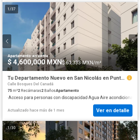
1
/
37
Apartamento
·
en venta
$ 4,600,000 MXN
$ 61,333 MXN/m²
Tu Departamento Nuevo en San Nicolás en Punto Principal
Calle Bosques Del Canadá
75
m²
2
Recámaras
2
Baños
Apartamento
·
Acceso para personas con discapacidad
·
Agua
·
Aire acondicionado
·
Ver en detalle
Actualizado hace más de 1 mes
1
/
30