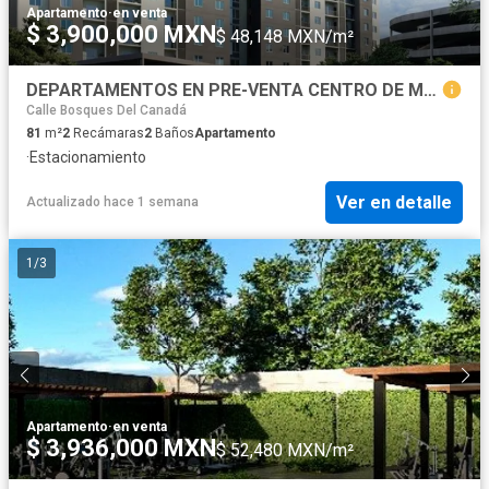
Apartamento
·
en venta
$ 3,900,000 MXN
$ 48,148 MXN/m²
DEPARTAMENTOS EN PRE-VENTA CENTRO DE MONTERREY
Calle Bosques Del Canadá
81
m²
2
Recámaras
2
Baños
Apartamento
·
Estacionamiento
Ver en detalle
Actualizado hace 1 semana
1
/
3
Apartamento
·
en venta
$ 3,936,000 MXN
$ 52,480 MXN/m²