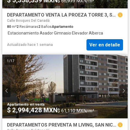
$ 5,358,339 MXN
$ 66,979 MXN/m²
DEPARTAMENTO VENTA LA PROEZA TORRE 3, SAN NICOLAS
Calle Bosques Del Canadá
80
m²
2
Recámaras
2
Baños
Apartamento
·
Estacionamiento
·
Asador
·
Gimnasio
·
Elevador
·
Alberca
Ver en detalle
Actualizado hace 1 semana
1
/
17
Apartamento
·
en venta
$ 2,994,428 MXN
$ 61,110 MXN/m²
DEPARTAMENTOS PREVENTA M LIVING, SAN NICOLÁS