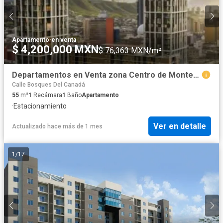
Apartamento
·
en venta
$ 4,200,000 MXN
$ 76,363 MXN/m²
Departamentos en Venta zona Centro de Monterrey, N.L.
Calle Bosques Del Canadá
55
m²
1
Recámara
1
Baño
Apartamento
·
Estacionamiento
Ver en detalle
Actualizado hace más de 1 mes
1
/
17