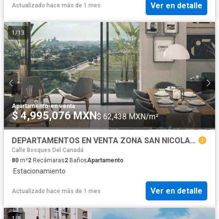
Ver en detalle
Actualizado hace más de 1 mes
1
/
13
Apartamento
·
en venta
$ 4,995,076 MXN
$ 62,438 MXN/m²
DEPARTAMENTOS EN VENTA ZONA SAN NICOLAS DE LOS GARZA, N.L.
Calle Bosques Del Canadá
80
m²
2
Recámaras
2
Baños
Apartamento
·
Estacionamiento
Ver en detalle
Actualizado hace más de 1 mes
1
/
8