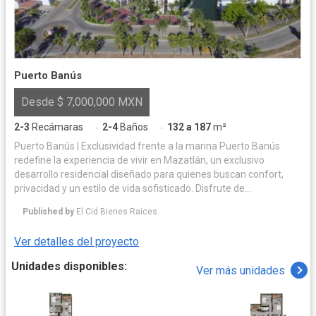
Puerto Banús
Desde $ 7,000,000 MXN
2-3
Recámaras
2-4
Baños
132 a 187
m²
·
·
Puerto Banús | Exclusividad frente a la marina Puerto Banús
redefine la experiencia de vivir en Mazatlán, un exclusivo
desarrollo residencial diseñado para quienes buscan confort,
privacidad y un estilo de vida sofisticado. Disfrute de
departamentos de 2 o 3 recámaras con impresionantes vistas al
Published by
El Cid Bienes Raices.
canal principal de la marina, además de exclusivos penthouses
con roof garden que combinan amplitud, elegancia y
Ver detalles del proyecto
experiencias únicas frente al agua. Vivir en Puerto Banús
significa disfrutar de todo lo que ofrece El Cid: Marina de primer
Unidades disponibles:
Ver más unidades
nivel Campo de golf de 27 hoyos y 9 lagos Seguridad 24/7
Ubicación privilegiada cerca de Galerías Mazatlán, restaurantes,
playas y Zona Dorada Cada espacio ha sido pensado para
brindar tranquilidad, exclusividad y una inversión con alta