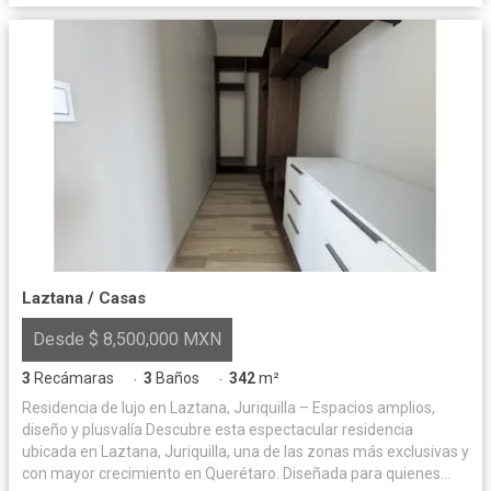
Laztana / Casas
Desde $ 8,500,000 MXN
3
Recámaras
3
Baños
342
m²
·
·
Residencia de lujo en Laztana, Juriquilla – Espacios amplios,
diseño y plusvalía Descubre esta espectacular residencia
ubicada en Laztana, Juriquilla, una de las zonas más exclusivas y
con mayor crecimiento en Querétaro. Diseñada para quienes