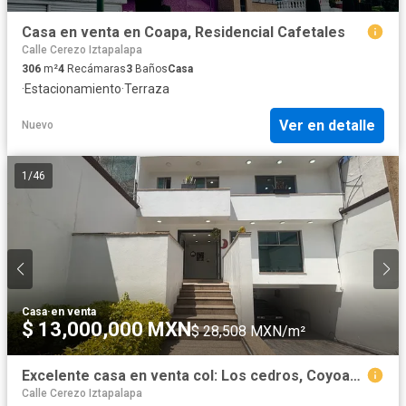
Casa en venta en Coapa, Residencial Cafetales
Calle Cerezo Iztapalapa
306
m²
4
Recámaras
3
Baños
Casa
·
Estacionamiento
·
Terraza
Ver en detalle
Nuevo
1
/
46
Casa
·
en venta
$ 13,000,000 MXN
$ 28,508 MXN/m²
Excelente casa en venta col: Los cedros, Coyoacán
Calle Cerezo Iztapalapa