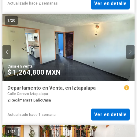
Ver en detalle
Actualizado hace 2 semanas
1
/
20
Casa
·
en venta
$ 1,264,800 MXN
Departamento en Venta, en Iztapalapa
Calle Cerezo Iztapalapa
2
Recámaras
1
Baño
Casa
Ver en detalle
Actualizado hace 1 semana
1
/
42