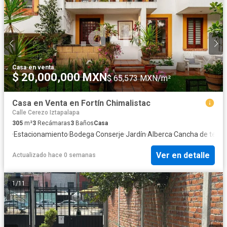
Casa
·
en venta
$ 20,000,000 MXN
$ 65,573 MXN/m²
Casa en Venta en Fortín Chimalistac
Calle Cerezo Iztapalapa
305
m²
3
Recámaras
3
Baños
Casa
·
Estacionamiento
·
Bodega
·
Conserje
·
Jardín
·
Alberca
·
Cancha de tenis
Ver en detalle
Actualizado hace 0 semanas
1
/
11