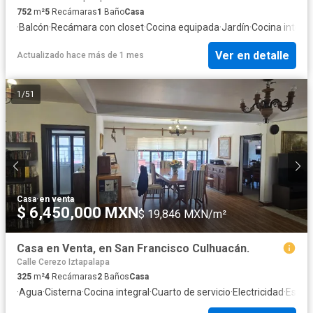
752
m²
5
Recámaras
1
Baño
Casa
·
Balcón
·
Recámara con closet
·
Cocina equipada
·
Jardín
·
Cocina integra
Ver en detalle
Actualizado hace más de 1 mes
1
/
51
Casa
·
en venta
$ 6,450,000 MXN
$ 19,846 MXN/m²
Casa en Venta, en San Francisco Culhuacán.
Calle Cerezo Iztapalapa
325
m²
4
Recámaras
2
Baños
Casa
·
Agua
·
Cisterna
·
Cocina integral
·
Cuarto de servicio
·
Electricidad
·
Estac