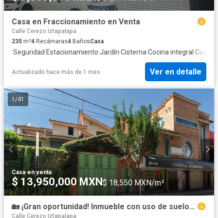
Casa en Fraccionamiento en Venta
Calle Cerezo Iztapalapa
235
m²
4
Recámaras
4
Baños
Casa
·
Seguridad
·
Estacionamiento
·
Jardín
·
Cisterna
·
Cocina integral
·
Cuarto 
Ver en detalle
Actualizado hace más de 1 mes
1
/
41
Casa
·
en venta
$ 13,950,000 MXN
$ 18,550 MXN/m²
🏡 ¡Gran oportunidad! Inmueble con uso de suelo mixto en excelente ubicación
Calle Cerezo Iztapalapa