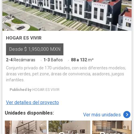
HOGAR ES VIVIR
Desde $ 1,950,000 MXN
2-4
Recámaras
1-3
Baños
88 a 132
m²
·
·
Conjunto privado de 170 unidades, con seis diferentes modelos;
áreas verdes, pet zone, áreas de convivencia, asadores, juegos
infantiles.
Published by
HOGAR ES VIVIR
Ver detalles del proyecto
Unidades disponibles:
Ver más unidades