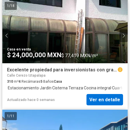
1
/
18
Casa
·
en venta
$ 24,000,000 MXN
$ 77,419 MXN/m²
Excelente propiedad para inversionistas con gran ubicación (Col. Valle del Sur, Benito Juárez CDMX)
Calle Cerezo Iztapalapa
310
m²
4
Recámaras
5
Baños
Casa
·
Estacionamiento
·
Jardín
·
Cisterna
·
Terraza
·
Cocina integral
·
Cuarto de
Ver en detalle
Actualizado hace 0 semanas
1
/
11