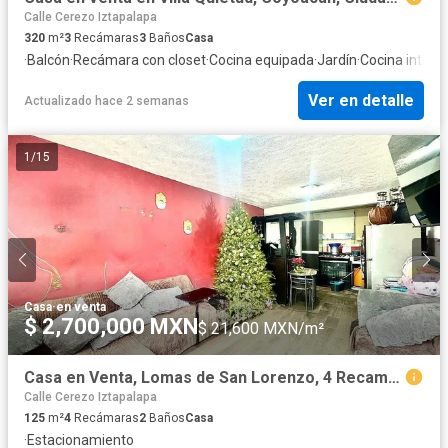
Calle Cerezo Iztapalapa
320
m²
3
Recámaras
3
Baños
Casa
·
Balcón
·
Recámara con closet
·
Cocina equipada
·
Jardín
·
Cocina integra
Ver en detalle
Actualizado hace 2 semanas
1
/
15
Casa
·
en venta
$ 2,700,000 MXN
$ 21,600 MXN/m²
Casa en Venta, Lomas de San Lorenzo, 4 Recamaras
Calle Cerezo Iztapalapa
125
m²
4
Recámaras
2
Baños
Casa
·
Estacionamiento