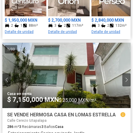
$ 1,950,000 MXN
$ 2,700,000 MXN
$ 2,840,000 MXN
2
1
88m²
3
2
117m²
3
2
132m²
Detalle de unidad
Detalle de unidad
Detalle de unidad
1
/
33
Casa
·
en venta
$ 7,150,000 MXN
$ 25,000 MXN/m²
SE VENDE HERMOSA CASA EN LOMAS ESTRELLA
Calle Cerezo Iztapalapa
286
m²
3
Recámaras
3
Baños
Casa