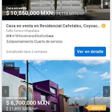
Casa
·
en venta
$ 10,850,000 MXN
$ 34,119 MXN/m²
Casa en venta en Residencial Cafetales, Coyoacán, CDMX
Calle Cerezo Iztapalapa
318
m²
3
Recámaras
3
Baños
Casa
·
Estacionamiento
·
Cuarto de servicio
Ver en detalle
Actualizado hace 2 semanas
1
/
19
Casa
·
en venta
$ 6,700,000 MXN
NUEVO
$ 21,895 MXN/m²