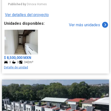
buscan amplitud, funcionalidad y un estilo de vida de alto nivel.
Published by
Dinova Homes
Ver detalles del proyecto
Unidades disponibles:
Ver más unidades
$ 8,500,000 MXN
3
3
342m²
Detalle de unidad