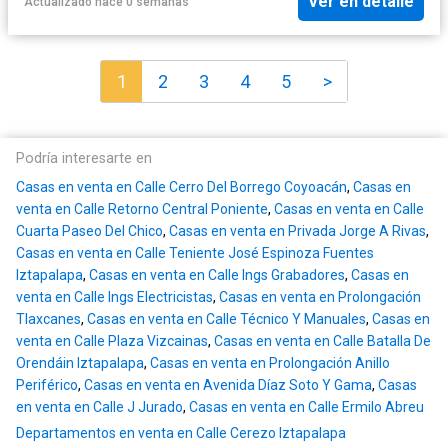
Ver en detalle
Actualizado hace 0 semanas
1
2
3
4
5
>
Podría interesarte en
Casas en venta en Calle Cerro Del Borrego Coyoacán
,
Casas en
venta en Calle Retorno Central Poniente
,
Casas en venta en Calle
Cuarta Paseo Del Chico
,
Casas en venta en Privada Jorge A Rivas
,
Casas en venta en Calle Teniente José Espinoza Fuentes
Iztapalapa
,
Casas en venta en Calle Ings Grabadores
,
Casas en
venta en Calle Ings Electricistas
,
Casas en venta en Prolongación
Tlaxcanes
,
Casas en venta en Calle Técnico Y Manuales
,
Casas en
venta en Calle Plaza Vizcainas
,
Casas en venta en Calle Batalla De
Orendáin Iztapalapa
,
Casas en venta en Prolongación Anillo
Periférico
,
Casas en venta en Avenida Díaz Soto Y Gama
,
Casas
en venta en Calle J Jurado
,
Casas en venta en Calle Ermilo Abreu
Departamentos en venta en Calle Cerezo Iztapalapa