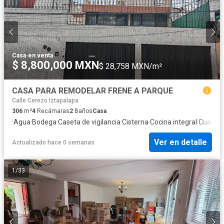
Casa
·
en venta
$ 8,800,000 MXN
$ 28,758 MXN/m²
CASA PARA REMODELAR FRENE A PARQUE
Calle Cerezo Iztapalapa
306
m²
4
Recámaras
2
Baños
Casa
·
Agua
·
Bodega
·
Caseta de vigilancia
·
Cisterna
·
Cocina integral
·
Cuarto 
Ver en detalle
Actualizado hace 0 semanas
1
/
33