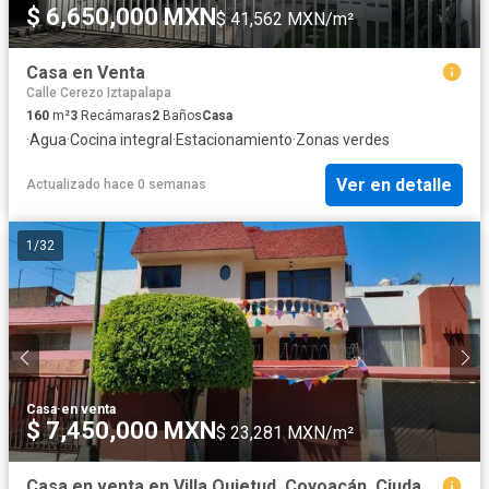
$ 6,650,000 MXN
$ 41,562 MXN/m²
Casa en Venta
Calle Cerezo Iztapalapa
160
m²
3
Recámaras
2
Baños
Casa
·
Agua
·
Cocina integral
·
Estacionamiento
·
Zonas verdes
Ver en detalle
Actualizado hace 0 semanas
1
/
32
Casa
·
en venta
$ 7,450,000 MXN
$ 23,281 MXN/m²
Casa en venta en Villa Quietud, Coyoacán, Ciudad de México