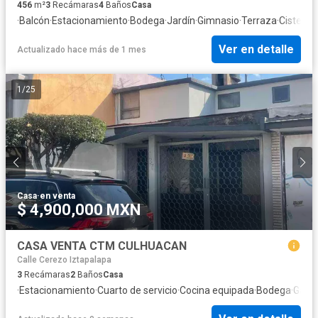
456
m²
3
Recámaras
4
Baños
Casa
·
Balcón
·
Estacionamiento
·
Bodega
·
Jardín
·
Gimnasio
·
Terraza
·
Cisterna
Ver en detalle
Actualizado hace más de 1 mes
1
/
25
Casa
·
en venta
$ 4,900,000 MXN
CASA VENTA CTM CULHUACAN
Calle Cerezo Iztapalapa
3
Recámaras
2
Baños
Casa
·
Estacionamiento
·
Cuarto de servicio
·
Cocina equipada
·
Bodega
·
Gas n