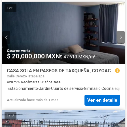
1
/
21
Casa
·
en venta
$ 20,000,000 MXN
$ 47,619 MXN/m²
CASA SOLA EN PASEOS DE TAXQUEÑA, COYOACAN
Calle Cerezo Iztapalapa
420
m²
5
Recámaras
5
Baños
Casa
·
Estacionamiento
·
Jardín
·
Cuarto de servicio
·
Gimnasio
·
Cocina equip
Ver en detalle
Actualizado hace más de 1 mes
1
/
12