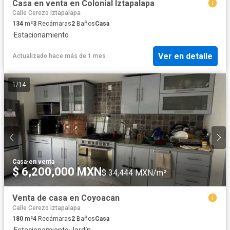
Casa en venta en Colonial Iztapalapa
Calle Cerezo Iztapalapa
134
m²
3
Recámaras
2
Baños
Casa
·
Estacionamiento
Ver en detalle
Actualizado hace más de 1 mes
1
/
14
Casa
·
en venta
$ 6,200,000 MXN
$ 34,444 MXN/m²
Venta de casa en Coyoacan
Calle Cerezo Iztapalapa
180
m²
4
Recámaras
2
Baños
Casa
·
Estacionamiento
·
Jardín