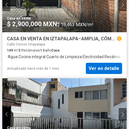
Casa
·
en venta
$ 2,900,000 MXN
$ 19,463 MXN/m²
CASA EN VENTA EN IZTAPALAPA–AMPLIA, CÓMODA Y CON EXCELENTE UBICACIÓN
Calle Cerezo Iztapalapa
149
m²
2
Recámaras
1
Baño
Casa
·
Agua
·
Cocina integral
·
Cuarto de Limpieza
·
Electricidad
·
Recámara con
Ver en detalle
Actualizado hace más de 1 mes
1
/
12
Casa
·
en venta