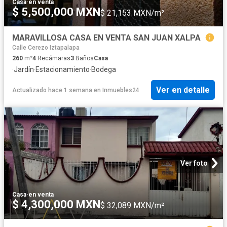
Casa
·
en venta
$ 5,500,000 MXN
$ 21,153 MXN/m²
MARAVILLOSA CASA EN VENTA SAN JUAN XALPA
Calle Cerezo Iztapalapa
260
m²
4
Recámaras
3
Baños
Casa
·
Jardín
·
Estacionamiento
·
Bodega
Ver en detalle
Actualizado hace 1 semana
en
Inmuebles24
Ver foto
Casa
·
en venta
$ 4,300,000 MXN
$ 32,089 MXN/m²