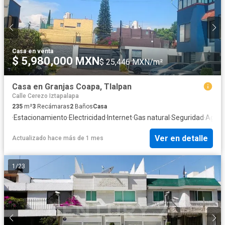
Casa
·
en venta
$ 5,980,000 MXN
$ 25,446 MXN/m²
Casa en Granjas Coapa, Tlalpan
Calle Cerezo Iztapalapa
235
m²
3
Recámaras
2
Baños
Casa
·
Estacionamiento
·
Electricidad
·
Internet
·
Gas natural
·
Seguridad
·
Agua
Ver en detalle
Actualizado hace más de 1 mes
1
/
23