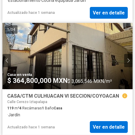
·
Estacionamiento
·
Cocina equipada
·
Jardín
Ver en detalle
Actualizado hace 1 semana
1
/
34
Casa
·
en venta
$ 364,800,000 MXN
$ 3,065,546 MXN/m²
CASA/CTM CULHUACAN VI SECCION/COYOACAN
Calle Cerezo Iztapalapa
119
m²
4
Recámaras
1
Baño
Casa
·
Jardín
Ver en detalle
Actualizado hace 1 semana