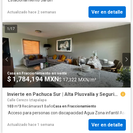
Ver en detalle
Actualizado hace 2 semanas
1
/
17
Casa en Fraccionamiento
·
en venta
$ 1,784,194 MXN
$ 17,322 MXN/m²
Invierte en Pachuca Sur | Alta Plusvalía y Seguridad
Calle Cerezo Iztapalapa
103
m²
3
Recámaras
1
Baño
Casa en Fraccionamiento
·
Acceso para personas con discapacidad
·
Agua
·
Zona infantil
·
Asado
Ver en detalle
Actualizado hace 1 semana