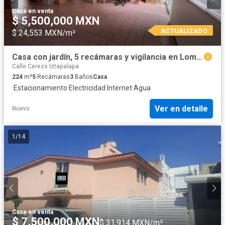
Casa
·
en venta
$ 5,500,000 MXN
ACTUALIZADO
$ 24,553 MXN/m²
Casa con jardín, 5 recámaras y vigilancia en Lomas Estrella | 225 m²
Calle Cerezo Iztapalapa
224
m²
5
Recámaras
3
Baños
Casa
·
Estacionamiento
·
Electricidad
·
Internet
·
Agua
Ver en detalle
Nuevo
1
/
14
Casa
·
en venta
$ 7,500,000 MXN
$ 31,914 MXN/m²