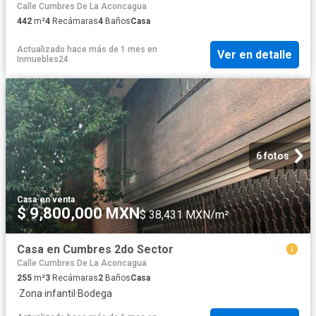
Calle Cumbres De La Aconcagua
442
m²
4
Recámaras
4
Baños
Casa
Actualizado hace más de 1 mes
en
Ver en detalle
Inmuebles24
6 fotos
Casa
·
en venta
$ 9,800,000 MXN
$ 38,431 MXN/m²
Casa en Cumbres 2do Sector
Calle Cumbres De La Aconcagua
255
m²
3
Recámaras
2
Baños
Casa
·
Zona infantil
·
Bodega