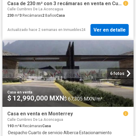
Casa de 230 m² con 3 recámaras en venta en Cumbres Elite
Calle Cumbres De La Aconcagua
230
m²
3
Recámaras
2
Baños
Casa
Ver en detalle
Actualizado hace 2 semanas
en
Inmuebles24
6 fotos
Casa
·
en venta
$ 12,990,000 MXN
$ 67,305 MXN/m²
Casa en venta en Monterrey
Calle Cumbres De La Aconcagua
193
m²
4
Recámaras
Casa
·
Despacho
·
Cuarto de servicio
·
Alberca
·
Estacionamiento