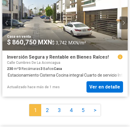
Casa
·
en venta
$ 860,750 MXN
$ 3,742 MXN/m²
Inversión Segura y Rentable en Bienes Raíces!
Calle Cumbres De La Aconcagua
230
m²
3
Recámaras
3
Baños
Casa
·
Estacionamiento
·
Cisterna
·
Cocina integral
·
Cuarto de servicio
·
Intern
Ver en detalle
Actualizado hace más de 1 mes
1
2
3
4
5
>