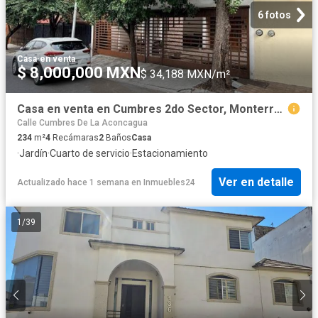
6 fotos
Casa
·
en venta
$ 8,000,000 MXN
$ 34,188 MXN/m²
Casa en venta en Cumbres 2do Sector, Monterrey, Nuevo León
Calle Cumbres De La Aconcagua
234
m²
4
Recámaras
2
Baños
Casa
·
Jardín
·
Cuarto de servicio
·
Estacionamiento
Ver en detalle
Actualizado hace 1 semana
en
Inmuebles24
1
/
39