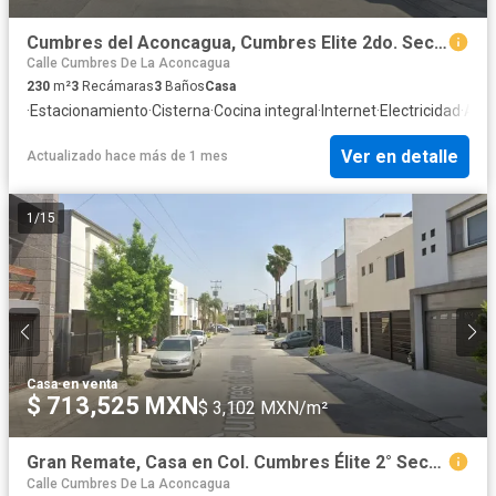
Cumbres del Aconcagua, Cumbres Elite 2do. Sector, Monterrey, Nuevo León, México. Casa en remate. Oportunidad única de inversión. no créditos.
Calle Cumbres De La Aconcagua
230
m²
3
Recámaras
3
Baños
Casa
·
Estacionamiento
·
Cisterna
·
Cocina integral
·
Internet
·
Electricidad
·
Agu
Ver en detalle
Actualizado hace más de 1 mes
1
/
15
Casa
·
en venta
$ 713,525 MXN
$ 3,102 MXN/m²
Gran Remate, Casa en Col. Cumbres Élite 2° Sector, Mty, N.L.
Calle Cumbres De La Aconcagua