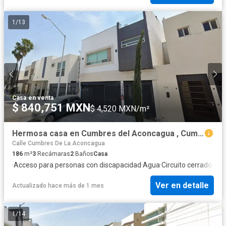
1
/
13
Casa
·
en venta
$ 840,751 MXN
$ 4,520 MXN/m²
Hermosa casa en Cumbres del Aconcagua , Cumbres Elite 2do. Sector, 64349 Monterrey, N.L.
Calle Cumbres De La Aconcagua
186
m²
3
Recámaras
2
Baños
Casa
·
Acceso para personas con discapacidad
·
Agua
·
Circuito cerrado de t
Ver en detalle
Actualizado hace más de 1 mes
1
/
14