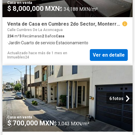
Casa
·
en venta
$ 8,000,000 MXN
$ 34,188 MXN/m²
Venta de Casa en Cumbres 2do Sector, Monterrey
Calle Cumbres De La Aconcagua
234
m²
3
Recámaras
2
Baños
Casa
·
Jardín
·
Cuarto de servicio
·
Estacionamiento
Actualizado hace más de 1 mes
en
Ver en detalle
Inmuebles24
6 fotos
Casa
·
en venta
$ 700,000 MXN
$ 3,043 MXN/m²