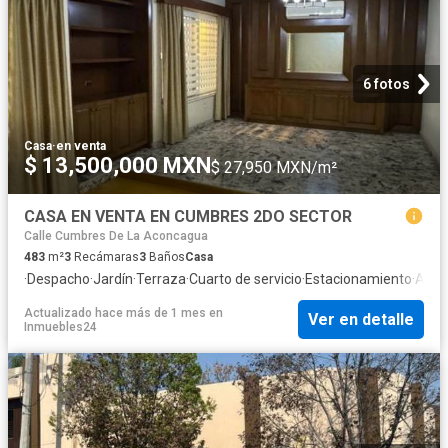
6 fotos
Casa
·
en venta
$ 13,500,000 MXN
$ 27,950 MXN/m²
CASA EN VENTA EN CUMBRES 2DO SECTOR
Calle Cumbres De La Aconcagua
483
m²
3
Recámaras
3
Baños
Casa
·
Despacho
·
Jardín
·
Terraza
·
Cuarto de servicio
·
Estacionamiento
·
Asad
Actualizado hace más de 1 mes
en
Ver en detalle
Inmuebles24