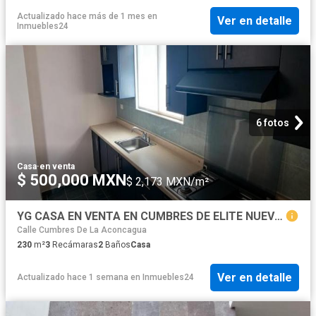
Actualizado hace más de 1 mes
en
Ver en detalle
Inmuebles24
6 fotos
Casa
·
en venta
$ 500,000 MXN
$ 2,173 MXN/m²
YG CASA EN VENTA EN CUMBRES DE ELITE NUEVO LEON
Calle Cumbres De La Aconcagua
230
m²
3
Recámaras
2
Baños
Casa
Ver en detalle
Actualizado hace 1 semana
en
Inmuebles24