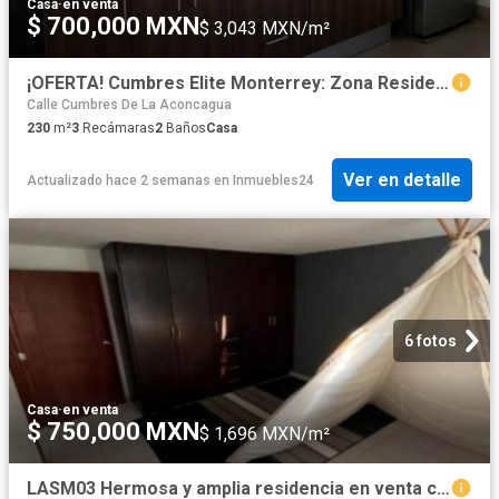
Casa
·
en venta
$ 700,000 MXN
$ 3,043 MXN/m²
¡OFERTA! Cumbres Elite Monterrey: Zona Residencial, Alta Plusvalia y Ahorro. !
Calle Cumbres De La Aconcagua
230
m²
3
Recámaras
2
Baños
Casa
Ver en detalle
Actualizado hace 2 semanas
en
Inmuebles24
6 fotos
Casa
·
en venta
$ 750,000 MXN
$ 1,696 MXN/m²
LASM03 Hermosa y amplia residencia en venta con vista a la Sierra Las Mitras