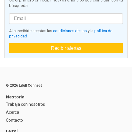
Sé el primero en recibir nuevos anuncios que coincidan con tu
búsqueda
Al suscribirte aceptas las
condiciones de uso
y la
política de
privacidad
Recibir alertas
© 2026 Lifull Connect
Nestoria
Trabaja con nosotros
Acerca
Contacto
Legal