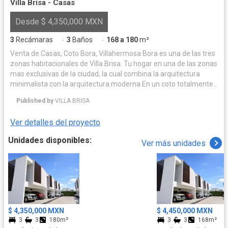
Villa Brisa - Casas
Desde $ 4,350,000 MXN
3
Recámaras
3
Baños
168 a 180
m²
·
·
Venta de Casas, Coto Bora, Villahermosa Bora es una de las tres
zonas habitacionales de Villa Brisa. Tu hogar en una de las zonas
mas exclusivas de la ciudad, la cual combina la arquitectura
minimalista con la arquitectura moderna En un coto totalmente
bardeado, con su propio acceso con vigilancia 24/7, casa club y
Published by
VILLA BRISA
servicios ocultos. PLANTA BAJA: 2 Cajones de estacionamiento
techado Sala Comedor Cocina integral Estufa Campana ½ Baño
Ver detalles del proyecto
de visitas Área de lavado Jardín sin techar Sisterna con 3000L de
agua PLANTA ALTA: Recamara principal con walking closet y
Unidades disponibles:
Ver más unidades
baño completo Dos recamaras secundarias, cada una con closet
y baño. CASA CLUB Estacionamiento para visitantes y
residentes. Salón de usos múltiples. Sanitarios con regaderas
mujer y hombre. Terraza lounge. Cancha de paddle. ½ Cancha de
basquetbol Piscina familiar. Chapoteadero ZONAS SOCIALES.
Vegetación ambiental. Parque infantil. Gimnasio. Zona de
mascotas ¡Un lugar íntimo, moderno y acogedor, ideal para
$ 4,350,000 MXN
$ 4,450,000 MXN
convivir con familias como la tuya.!
3
3
180m²
3
3
168m²