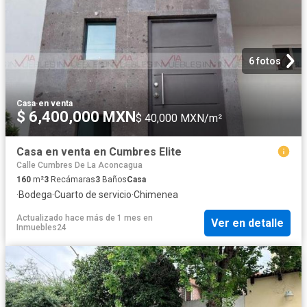
6 fotos
Casa
·
en venta
$ 6,400,000 MXN
$ 40,000 MXN/m²
Casa en venta en Cumbres Elite
Calle Cumbres De La Aconcagua
160
m²
3
Recámaras
3
Baños
Casa
·
Bodega
·
Cuarto de servicio
·
Chimenea
Actualizado hace más de 1 mes
en
Ver en detalle
Inmuebles24