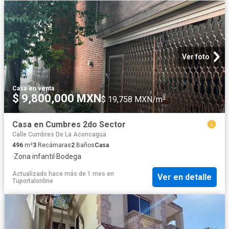
Ver foto
Casa
·
en venta
$ 9,800,000 MXN
$ 19,758 MXN/m²
Casa en Cumbres 2do Sector
Calle Cumbres De La Aconcagua
496
m²
3
Recámaras
2
Baños
Casa
·
Zona infantil
·
Bodega
Actualizado hace más de 1 mes
en
Ver en detalle
Tuportalonline