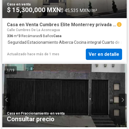
Casa
·
en venta
$ 15,300,000 MXN
$ 45,535 MXN/m²
Casa en Venta Cumbres Elite Monterrey privada del bosque Monterrey, N.L
Calle Cumbres De La Aconcagua
336
m²
3
Recámaras
5
Baños
Casa
·
Seguridad
·
Estacionamiento
·
Alberca
·
Cocina integral
·
Cuarto de serv
Ver en detalle
Actualizado hace más de 1 mes
1
/
19
Casa en Fraccionamiento
·
en venta
Consultar precio