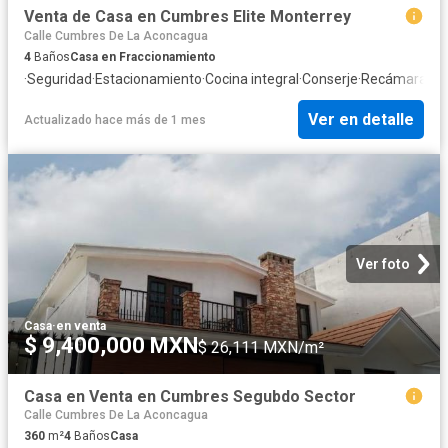
Venta de Casa en Cumbres Elite Monterrey
Calle Cumbres De La Aconcagua
4
Baños
Casa en Fraccionamiento
·
Seguridad
·
Estacionamiento
·
Cocina integral
·
Conserje
·
Recámara con
Ver en detalle
Actualizado hace más de 1 mes
Ver foto
Casa
·
en venta
$ 9,400,000 MXN
$ 26,111 MXN/m²
Casa en Venta en Cumbres Segubdo Sector
Calle Cumbres De La Aconcagua
360
m²
4
Baños
Casa