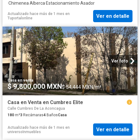
·
Chimenea
·
Alberca
·
Estacionamiento
·
Asador
Actualizado hace más de 1 mes
en
Ver en detalle
Tuportalonline
Ver foto
Casa
·
en venta
$ 9,800,000 MXN
$ 54,444 MXN/m²
Casa en Venta en Cumbres Elite
Calle Cumbres De La Aconcagua
180
m²
3
Recámaras
4
Baños
Casa
Actualizado hace más de 1 mes
en
Ver en detalle
universoInmuebles