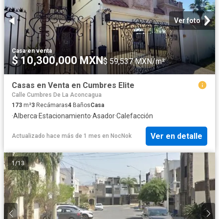
Ver foto
Casa
·
en venta
$ 10,300,000 MXN
$ 59,537 MXN/m²
Casas en Venta en Cumbres Elite
Calle Cumbres De La Aconcagua
173
m²
3
Recámaras
4
Baños
Casa
·
Alberca
·
Estacionamiento
·
Asador
·
Calefacción
Ver en detalle
Actualizado hace más de 1 mes
en
NocNok
1
/
13