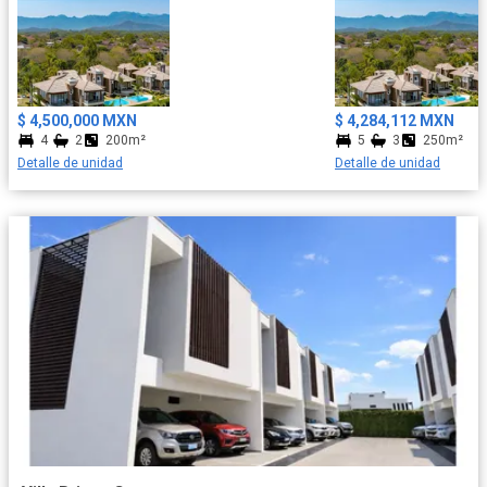
$ 4,500,000 MXN
$ 4,284,112 MXN
4
2
200m²
5
3
250m²
Detalle de unidad
Detalle de unidad