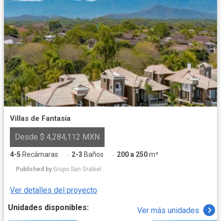
Villas de Fantasía
Desde $ 4,284,112 MXN
4-5
Recámaras
2-3
Baños
200 a 250
m²
·
·
Published by
Grupo San Grabiel
Ver detalles del proyecto
Unidades disponibles:
Ver más unidades