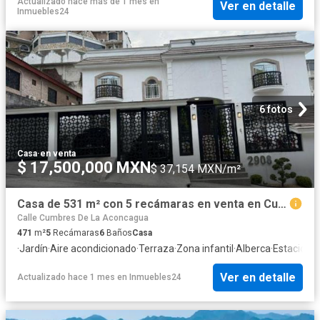
Actualizado hace más de 1 mes
en
Ver en detalle
Inmuebles24
6 fotos
Casa
·
en venta
$ 17,500,000 MXN
$ 37,154 MXN/m²
Casa de 531 m² con 5 recámaras en venta en Cumbres 2do Sector
Calle Cumbres De La Aconcagua
471
m²
5
Recámaras
6
Baños
Casa
·
Jardín
·
Aire acondicionado
·
Terraza
·
Zona infantil
·
Alberca
·
Estaciona
Ver en detalle
Actualizado hace 1 mes
en
Inmuebles24