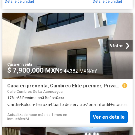
Detalle de unidad
Detalle de unidad
6 fotos
Casa
·
en venta
$ 7,900,000 MXN
$ 44,382 MXN/m²
Casa en preventa, Cumbres Elite premier, Privada Andes
Calle Cumbres De La Aconcagua
178
m²
3
Recámaras
3
Baños
Casa
·
Jardín
·
Balcón
·
Terraza
·
Cuarto de servicio
·
Zona infantil
·
Estacionami
Actualizado hace más de 1 mes
en
Ver en detalle
Inmuebles24