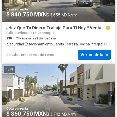
Casa
·
en venta
$ 840,750 MXN
$ 3,655 MXN/m²
¡¡Haz Que Tu Dinero Trabaje Para Ti Hoy !! Venta de Hermosa Casa en Exclusiva Zona, Col. Cumbres Elite Monterrey NL.
Calle Cumbres De La Aconcagua
230
m²
3
Recámaras
2
Baños
Casa
·
Seguridad
·
Estacionamiento
·
Jardín
·
Terraza
·
Cocina integral
·
Cuarto 
Ver en detalle
Actualizado hace más de 1 mes
1
/
18
Casa
·
en venta
$ 860,750 MXN
$ 3,742 MXN/m²