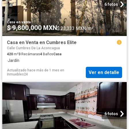
6 fotos
Casa
·
en venta
$ 9,800,000 MXN
$ 23,333 MXN/m²
Casa en Venta en Cumbres Elite
Calle Cumbres De La Aconcagua
420
m²
3
Recámaras
4
Baños
Casa
·
Jardín
Actualizado hace más de 1 mes
en
Ver en detalle
Inmuebles24
6 fotos