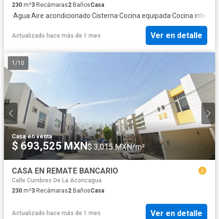
230
m²
3
Recámaras
2
Baños
Casa
·
Agua
·
Aire acondicionado
·
Cisterna
·
Cocina equipada
·
Cocina integral
Ver en detalle
Actualizado hace más de 1 mes
1
/
10
Casa
·
en venta
$ 693,525 MXN
$ 3,015 MXN/m²
CASA EN REMATE BANCARIO
Calle Cumbres De La Aconcagua
230
m²
3
Recámaras
2
Baños
Casa
Ver en detalle
Actualizado hace más de 1 mes