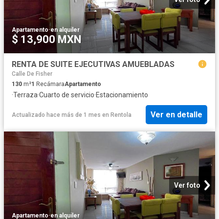
Apartamento
·
en alquiler
$ 13,900 MXN
RENTA DE SUITE EJECUTIVAS AMUEBLADAS
Calle De Fisher
130
m²
1
Recámara
Apartamento
·
Terraza
·
Cuarto de servicio
·
Estacionamiento
Ver en detalle
Actualizado hace más de 1 mes
en
Rentola
Ver foto
Apartamento
·
en alquiler