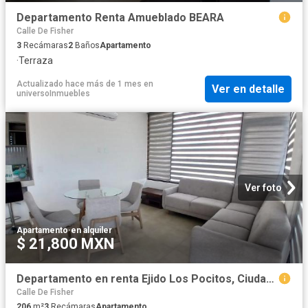
Departamento Renta Amueblado BEARA
Calle De Fisher
3
Recámaras
2
Baños
Apartamento
·
Terraza
Actualizado hace más de 1 mes
en
Ver en detalle
universoInmuebles
Ver foto
Apartamento
·
en alquiler
$ 21,800 MXN
Departamento en renta Ejido Los Pocitos, Ciudad De Aguascalientes
Calle De Fisher
206
m²
3
Recámaras
Apartamento