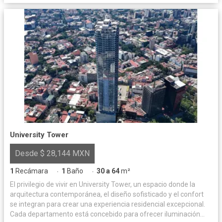
University Tower
Desde $ 28,144 MXN
1
Recámara
1
Baño
30 a 64
m²
·
·
El privilegio de vivir en University Tower, un espacio donde la
arquitectura contemporánea, el diseño sofisticado y el confort
se integran para crear una experiencia residencial excepcional.
Cada departamento está concebido para ofrecer iluminación