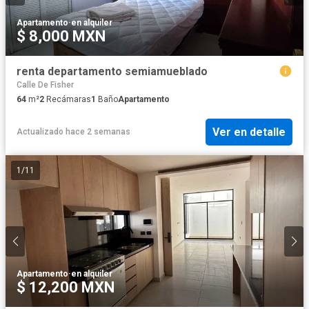
Apartamento
·
en alquiler
$ 8,000 MXN
renta departamento semiamueblado
Calle De Fisher
64
m²
2
Recámaras
1
Baño
Apartamento
Ver en detalle
Actualizado hace 2 semanas
1
/
11
Apartamento
·
en alquiler
$ 12,200 MXN