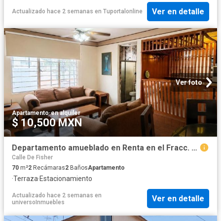
Ver en detalle
Actualizado hace 2 semanas
en
Tuportalonline
Ver foto
Apartamento
·
en alquiler
$ 10,500 MXN
Departamento amueblado en Renta en el Fracc. Del Valle al Poniente de la Ciudad de Aguascalientes
Calle De Fisher
70
m²
2
Recámaras
2
Baños
Apartamento
·
Terraza
·
Estacionamiento
Actualizado hace 2 semanas
en
Ver en detalle
universoInmuebles