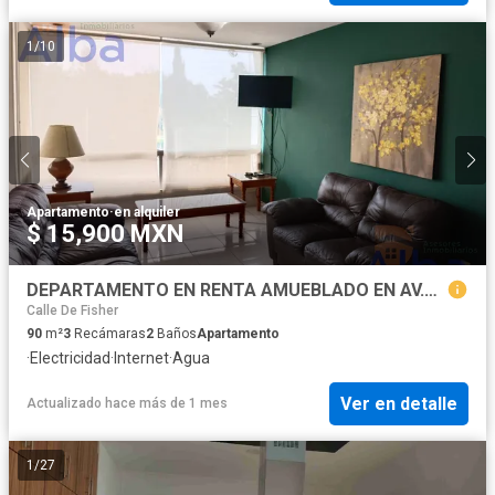
1
/
10
Apartamento
·
en alquiler
$ 15,900 MXN
DEPARTAMENTO EN RENTA AMUEBLADO EN AV.PASEO DE OJOCALIENTE
Calle De Fisher
90
m²
3
Recámaras
2
Baños
Apartamento
·
Electricidad
·
Internet
·
Agua
Ver en detalle
Actualizado hace más de 1 mes
1
/
27