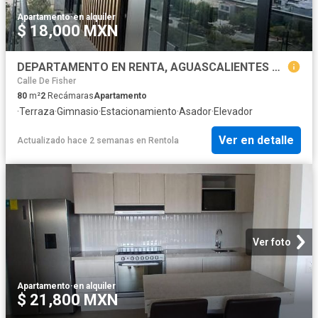
Apartamento
·
en alquiler
$ 18,000 MXN
DEPARTAMENTO EN RENTA, AGUASCALIENTES PONIENTE
Calle De Fisher
80
m²
2
Recámaras
Apartamento
·
Terraza
·
Gimnasio
·
Estacionamiento
·
Asador
·
Elevador
Ver en detalle
Actualizado hace 2 semanas
en
Rentola
Ver foto
Apartamento
·
en alquiler
$ 21,800 MXN