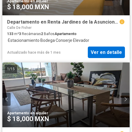
Apartamento
·
en alquiler
$ 18,000 MXN
Departamento en Renta Jardines de la Asuncion Aguascalientes
Calle De Fisher
133
m²
3
Recámaras
2
Baños
Apartamento
·
Estacionamiento
·
Bodega
·
Conserje
·
Elevador
Ver en detalle
Actualizado hace más de 1 mes
1
/
15
Apartamento
·
en alquiler
$ 18,000 MXN