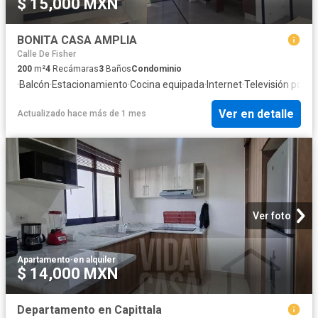
$ 15,000 MXN
BONITA CASA AMPLIA
Calle De Fisher
200
m²
4
Recámaras
3
Baños
Condominio
·
Balcón
·
Estacionamiento
·
Cocina equipada
·
Internet
·
Televisión por c
Ver en detalle
Actualizado hace más de 1 mes
Ver foto
Apartamento
·
en alquiler
$ 14,000 MXN
Departamento en Capittala