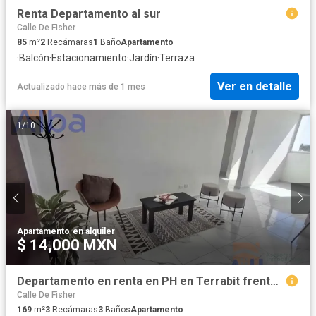
Renta Departamento al sur
Calle De Fisher
85
m²
2
Recámaras
1
Baño
Apartamento
·
Balcón
·
Estacionamiento
·
Jardín
·
Terraza
Ver en detalle
Actualizado hace más de 1 mes
1
/
10
Apartamento
·
en alquiler
$ 14,000 MXN
Departamento en renta en PH en Terrabit frente al Tec
Calle De Fisher
169
m²
3
Recámaras
3
Baños
Apartamento