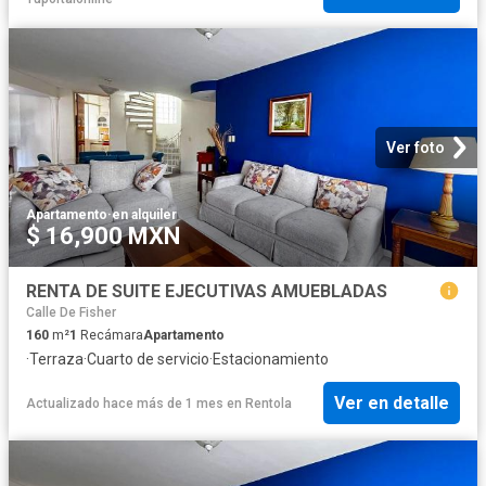
Ver foto
Apartamento
·
en alquiler
$ 16,900 MXN
RENTA DE SUITE EJECUTIVAS AMUEBLADAS
Calle De Fisher
160
m²
1
Recámara
Apartamento
·
Terraza
·
Cuarto de servicio
·
Estacionamiento
Ver en detalle
Actualizado hace más de 1 mes
en
Rentola