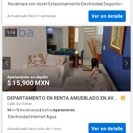
·
Recámara con closet
·
Estacionamiento
·
Electricidad
·
Seguridad
·
Agu
Ver en detalle
Actualizado hace 3 semanas
1
/
14
Apartamento
·
en alquiler
$ 15,900 MXN
DEPARTAMENTO EN RENTA AMUEBLADO EN AV.PASEO DE OJOCALIENTE
Calle De Fisher
90
m²
3
Recámaras
2
Baños
Apartamento
·
Electricidad
·
Internet
·
Agua
Ver en detalle
Actualizado hace más de 1 mes