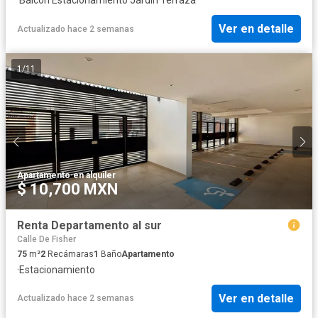
Ver en detalle
Actualizado hace 2 semanas
1
/
11
Apartamento
·
en alquiler
$ 10,700 MXN
Renta Departamento al sur
Calle De Fisher
75
m²
2
Recámaras
1
Baño
Apartamento
·
Estacionamiento
Ver en detalle
Actualizado hace 2 semanas