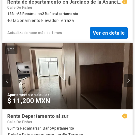
Renta de departamento en Jardines de la Asuncion Aguascalientes
Calle De Fisher
133
m²
3
Recámaras
2
Baños
Apartamento
·
Estacionamiento
·
Elevador
·
Terraza
Ver en detalle
Actualizado hace más de 1 mes
1
/
11
Apartamento
·
en alquiler
$ 11,200 MXN
Renta Departamento al sur
Calle De Fisher
85
m²
2
Recámaras
1
Baño
Apartamento
·
Balcón
·
Estacionamiento
·
Jardín
·
Terraza