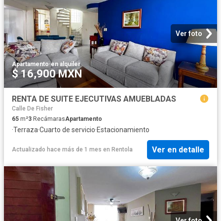
Ver foto
Apartamento
·
en alquiler
$ 16,900 MXN
RENTA DE SUITE EJECUTIVAS AMUEBLADAS
Calle De Fisher
65
m²
3
Recámaras
Apartamento
·
Terraza
·
Cuarto de servicio
·
Estacionamiento
Ver en detalle
Actualizado hace más de 1 mes
en
Rentola
Ver foto