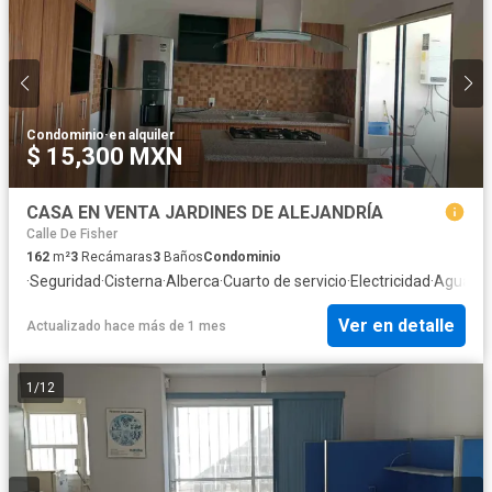
Condominio
·
en alquiler
$ 15,300 MXN
CASA EN VENTA JARDINES DE ALEJANDRÍA
Calle De Fisher
162
m²
3
Recámaras
3
Baños
Condominio
·
Seguridad
·
Cisterna
·
Alberca
·
Cuarto de servicio
·
Electricidad
·
Agua
·
Cu
Ver en detalle
Actualizado hace más de 1 mes
1
/
12