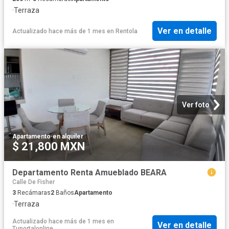
·
Terraza
Ver en detalle
Actualizado hace más de 1 mes
en
Rentola
Ver foto
Apartamento
·
en alquiler
$ 21,800 MXN
Departamento Renta Amueblado BEARA
Calle De Fisher
3
Recámaras
2
Baños
Apartamento
·
Terraza
Actualizado hace más de 1 mes
en
Ver en detalle
Tuportalonline