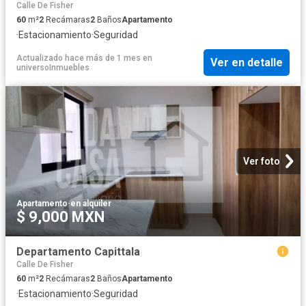
Calle De Fisher
60
m²
2
Recámaras
2
Baños
Apartamento
·
Estacionamiento
·
Seguridad
Actualizado hace más de 1 mes
en
Ver en detalle
universoInmuebles
Ver foto
Apartamento
·
en alquiler
$ 9,000 MXN
Departamento Capittala
Calle De Fisher
60
m²
2
Recámaras
2
Baños
Apartamento
·
Estacionamiento
·
Seguridad