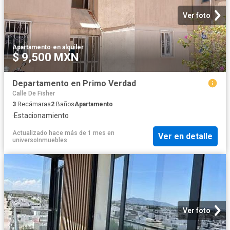
Ver foto
Apartamento
·
en alquiler
$ 9,500 MXN
Departamento en Primo Verdad
Calle De Fisher
3
Recámaras
2
Baños
Apartamento
·
Estacionamiento
Actualizado hace más de 1 mes
en
Ver en detalle
universoInmuebles
Ver foto