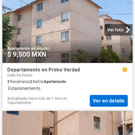
Ver foto
Apartamento
·
en alquiler
$ 9,500 MXN
Departamento en Primo Verdad
Calle De Fisher
3
Recámaras
2
Baños
Apartamento
·
Estacionamiento
Actualizado hace más de 1 mes
en
Ver en detalle
Tuportalonline