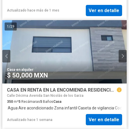
Ver en detalle
Actualizado hace más de 1 mes
1
/
29
Casa
·
en alquiler
$ 50,000 MXN
CASA EN RENTA EN LA ENCOMIENDA RESIDENCIAL, ESCOBEDO, N.L.
Calle Décima Avenida San Nicolás de los Garza
350
m²
5
Recámaras
5
Baños
Casa
·
Agua
·
Aire acondicionado
·
Zona infantil
·
Caseta de vigilancia
·
Cocina 
Ver en detalle
Actualizado hace 1 semana