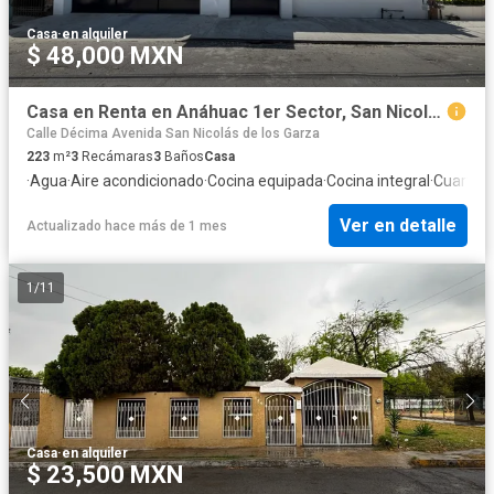
Casa
·
en alquiler
$ 48,000 MXN
Casa en Renta en Anáhuac 1er Sector, San Nicolás de los Garza, N.L.
Calle Décima Avenida San Nicolás de los Garza
223
m²
3
Recámaras
3
Baños
Casa
·
Agua
·
Aire acondicionado
·
Cocina equipada
·
Cocina integral
·
Cuarto d
Ver en detalle
Actualizado hace más de 1 mes
1
/
11
Casa
·
en alquiler
$ 23,500 MXN