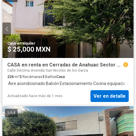
Casa
·
en alquiler
$ 25,000 MXN
CASA en renta en Cerradas de Anahuac Sector Premier
Calle Décima Avenida San Nicolás de los Garza
226
m²
3
Recámaras
3
Baños
Casa
·
Aire acondicionado
·
Balcón
·
Estacionamiento
·
Cocina equipada
·
Jard
Ver en detalle
Actualizado hace más de 1 mes
1
/
14