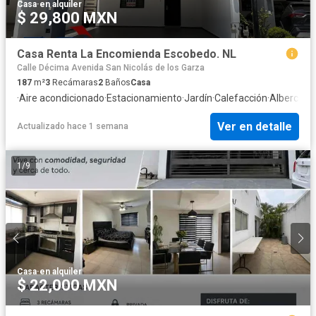
Casa
·
en alquiler
$ 29,800 MXN
Casa Renta La Encomienda Escobedo. NL
Calle Décima Avenida San Nicolás de los Garza
187
m²
3
Recámaras
2
Baños
Casa
·
Aire acondicionado
·
Estacionamiento
·
Jardín
·
Calefacción
·
Alberca
Ver en detalle
Actualizado hace 1 semana
1
/
9
Casa
·
en alquiler
$ 22,000 MXN