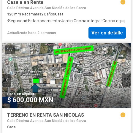
Casa a en Renta
Calle Décima Avenida San Nicolás de los Garza
120
m²
3
Recámaras
2
Baños
Casa
·
Seguridad
·
Estacionamiento
·
Jardín
·
Cocina integral
·
Cocina equipad
Ver en detalle
Actualizado hace 2 semanas
1
/
7
Casa
·
en alquiler
$ 600,000 MXN
TERRENO EN RENTA SAN NICOLAS
Calle Décima Avenida San Nicolás de los Garza
Casa