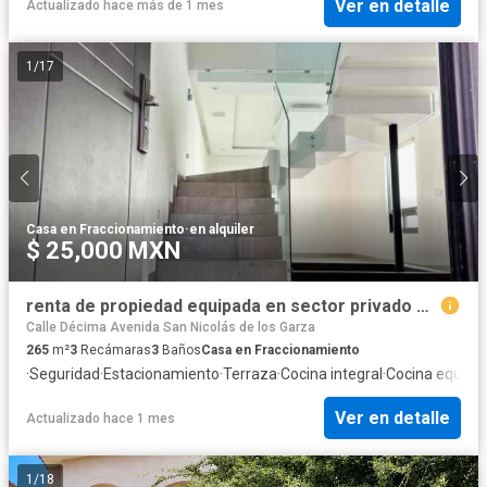
Ver en detalle
Actualizado hace más de 1 mes
1
/
17
Casa en Fraccionamiento
·
en alquiler
$ 25,000 MXN
renta de propiedad equipada en sector privado Prival de Anahuac
Calle Décima Avenida San Nicolás de los Garza
265
m²
3
Recámaras
3
Baños
Casa en Fraccionamiento
·
Seguridad
·
Estacionamiento
·
Terraza
·
Cocina integral
·
Cocina equipa
Ver en detalle
Actualizado hace 1 mes
1
/
18