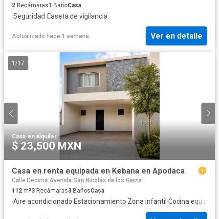
2
Recámaras
1
Baño
Casa
·
Seguridad
·
Caseta de vigilancia
Ver en detalle
Actualizado hace 1 semana
1
/
17
Casa
·
en alquiler
$ 23,500 MXN
Casa en renta equipada en Kebana en Apodaca
Calle Décima Avenida San Nicolás de los Garza
112
m²
3
Recámaras
3
Baños
Casa
·
Aire acondicionado
·
Estacionamiento
·
Zona infantil
·
Cocina equipad