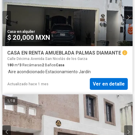
Casa
·
en alquiler
$ 20,000 MXN
CASA EN RENTA AMUEBLADA PALMAS DIAMANTE
Calle Décima Avenida San Nicolás de los Garza
180
m²
3
Recámaras
2
Baños
Casa
·
Aire acondicionado
·
Estacionamiento
·
Jardín
Ver en detalle
Actualizado hace 1 mes
1
/
18