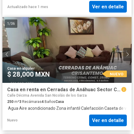
Ver en detalle
Actualizado hace 1 mes
1
/
36
Casa
·
en alquiler
$ 28,000 MXN
NUEVO
Casa en renta en Cerradas de Anáhuac Sector Crisantemo, de 3 niveles, amueblada.
Calle Décima Avenida San Nicolás de los Garza
250
m²
3
Recámaras
4
Baños
Casa
·
Agua
·
Aire acondicionado
·
Zona infantil
·
Calefacción
·
Caseta de vigil
Ver en detalle
Nuevo