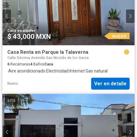
Casa
·
en alquiler
$ 43,000 MXN
NUEVO
Casa Renta en Parque la Talaverna
Calle Décima Avenida San Nicolás de los Garza
6
Recámaras
4
Baños
Casa
·
Aire acondicionado
·
Electricidad
·
Internet
·
Gas natural
Ver en detalle
Nuevo
1
/
15