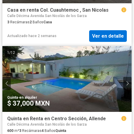
Casa en renta Col. Cuauhtemoc , San Nicolas
Calle Décima Avenida San Nicolás de los Garza
3
Recámaras
2
Baños
Casa
Ver en detalle
Actualizado hace 2 semanas
1
/
12
Quinta
·
en alquiler
$ 37,000 MXN
Quinta en Renta en Centro Sección, Allende
Calle Décima Avenida San Nicolás de los Garza
600
m²
3
Recámaras
4
Baños
Quinta