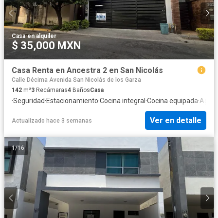
Casa
·
en alquiler
$ 35,000 MXN
Casa Renta en Ancestra 2 en San Nicolás
Calle Décima Avenida San Nicolás de los Garza
142
m²
3
Recámaras
4
Baños
Casa
·
Seguridad
·
Estacionamiento
·
Cocina integral
·
Cocina equipada
·
Agua
·
Ver en detalle
Actualizado hace 3 semanas
1
/
16