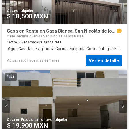
Casa
·
en alquiler
$ 18,500 MXN
Casa en Renta en Casa Blanca, San Nicolás de los Garza, Nuevo León
Calle Décima Avenida San Nicolás de los Garza
162
m²
3
Recámaras
3
Baños
Casa
·
Agua
·
Caseta de vigilancia
·
Cocina equipada
·
Cocina integral
·
Estacio
Ver en detalle
Actualizado hace más de 1 mes
1
/
28
Casa en Fraccionamiento
·
en alquiler
$ 19,900 MXN