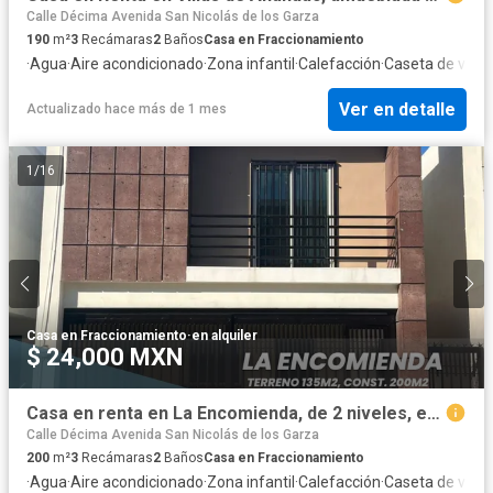
Calle Décima Avenida San Nicolás de los Garza
190
m²
3
Recámaras
2
Baños
Casa en Fraccionamiento
·
Agua
·
Aire acondicionado
·
Zona infantil
·
Calefacción
·
Caseta de vigil
Ver en detalle
Actualizado hace más de 1 mes
1
/
16
Casa en Fraccionamiento
·
en alquiler
$ 24,000 MXN
Casa en renta en La Encomienda, de 2 niveles, equipada.
Calle Décima Avenida San Nicolás de los Garza
200
m²
3
Recámaras
2
Baños
Casa en Fraccionamiento
·
Agua
·
Aire acondicionado
·
Zona infantil
·
Calefacción
·
Caseta de vigil