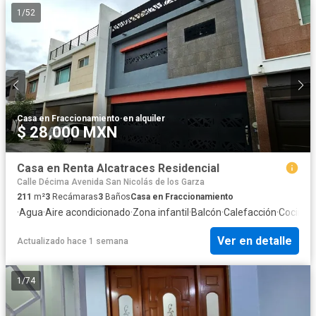
1
/
52
Casa en Fraccionamiento
·
en alquiler
$ 28,000 MXN
Casa en Renta Alcatraces Residencial
Calle Décima Avenida San Nicolás de los Garza
211
m²
3
Recámaras
3
Baños
Casa en Fraccionamiento
·
Agua
·
Aire acondicionado
·
Zona infantil
·
Balcón
·
Calefacción
·
Cocina 
Ver en detalle
Actualizado hace 1 semana
1
/
74