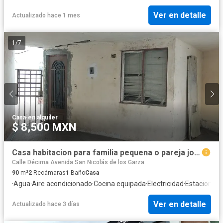
Ver en detalle
Actualizado hace 1 mes
1
/
7
Casa
·
en alquiler
$ 8,500 MXN
Casa habitacion para familia pequena o pareja joven
Calle Décima Avenida San Nicolás de los Garza
90
m²
2
Recámaras
1
Baño
Casa
·
Agua
·
Aire acondicionado
·
Cocina equipada
·
Electricidad
·
Estacionam
Ver en detalle
Actualizado hace 3 días