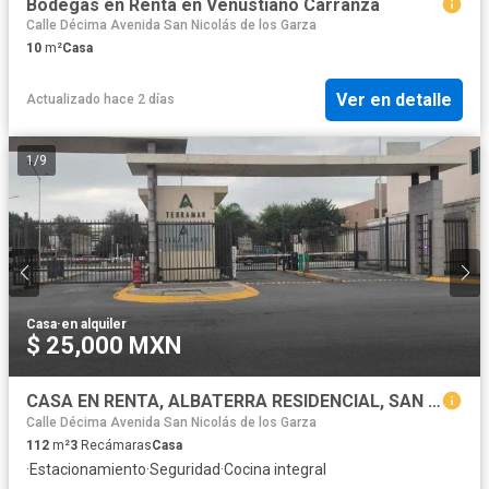
Bodegas en Renta en Venustiano Carranza
Calle Décima Avenida San Nicolás de los Garza
10
m²
Casa
Ver en detalle
Actualizado hace 2 días
1
/
9
Casa
·
en alquiler
$ 25,000 MXN
CASA EN RENTA, ALBATERRA RESIDENCIAL, SAN NICOLÁS. MONTERREY, NL
Calle Décima Avenida San Nicolás de los Garza
112
m²
3
Recámaras
Casa
·
Estacionamiento
·
Seguridad
·
Cocina integral