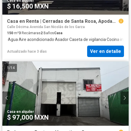
Casa
·
en alquiler
$ 16,500 MXN
Casa en Renta | Cerradas de Santa Rosa, Apodaca, N.L. | $16,500 mensuales
Calle Décima Avenida San Nicolás de los Garza
150
m²
3
Recámaras
2
Baños
Casa
·
Agua
·
Aire acondicionado
·
Asador
·
Caseta de vigilancia
·
Cocina integr
Ver en detalle
Actualizado hace 3 días
1
/
14
Casa
·
en alquiler
$ 97,000 MXN