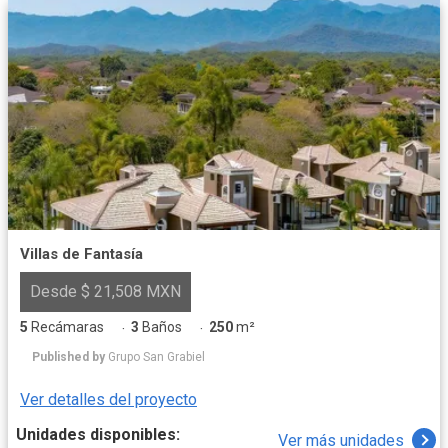
Villas de Fantasía
Desde $ 21,508 MXN
5
Recámaras
3
Baños
250
m²
·
·
Published by
Grupo San Grabiel
Ver detalles del proyecto
Unidades disponibles:
Ver más unidades