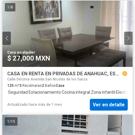
1
/
8
Casa
·
en alquiler
$ 27,000 MXN
CASA EN RENTA EN PRIVADAS DE ANAHUAC, ESCOBEDO , N.L.
Calle Décima Avenida San Nicolás de los Garza
125
m²
3
Recámaras
2
Baños
Casa
·
Seguridad
·
Estacionamiento
·
Cocina integral
·
Zona infantil
·
Electricid
Ver en detalle
Actualizado hace más de 1 mes
1
/
15