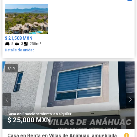
$ 21,508 MXN
5
3
250m²
Detalle de unidad
1
/
19
Casa en Fraccionamiento
·
en alquiler
$ 25,000 MXN
Casa en Renta en Villas de Anáhuac, amueblada y equipada