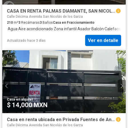
CASA EN RENTA PALMAS DIAMANTE, SAN NICOLAS DE LOS GARZA, N.L.
Calle Décima Avenida San Nicolás de los Garza
210
m²
3
Recámaras
3
Baños
Casa en Fraccionamiento
·
Agua
·
Aire acondicionado
·
Zona infantil
·
Asador
·
Balcón
·
Calefacción
·
Ver en detalle
Actualizado hace 3 días
1
/
7
Casa
·
en alquiler
$ 14,000 MXN
Casa en renta ubicada en Privada Fuentes de Anáhuac *solo mujeres*
Calle Décima Avenida San Nicolás de los Garza