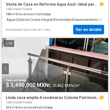
Venta de Casa en Reforma Agua Azul | Ideal para el gusto por la tranquilidad y la zona
Calle Hawái Puebla
109
m²
2
Recámaras
1
Baño
Casa
·
Agua
·
Cisterna
·
Cocina integral
·
Electricidad
·
Estacionamiento
·
Gas na
Ver en detalle
Actualizado hace más de 1 mes
1
/
20
Casa
·
en venta
$ 3,490,000 MXN
$ 16,462 MXN/m²
Linda casa amplia 6 recámaras Colonia Patrimonio. Casa grande, con ampliación segundo y tercer nivel.
Calle Hawái Puebla
212
m²
6
Recámaras
5
Baños
Casa