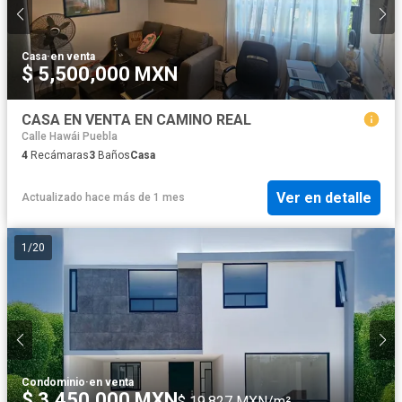
Casa
·
en venta
$ 5,500,000 MXN
CASA EN VENTA EN CAMINO REAL
Calle Hawái Puebla
4
Recámaras
3
Baños
Casa
Ver en detalle
Actualizado hace más de 1 mes
1
/
20
Condominio
·
en venta
$ 3,450,000 MXN
$ 19,827 MXN/m²