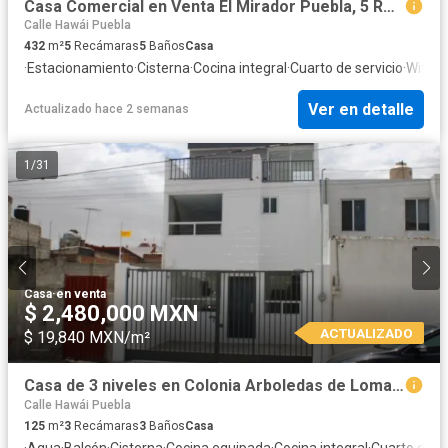
Casa Comercial en Venta El Mirador Puebla, 5 Recámaras, Ideal para Oficinas o Clínica.
Calle Hawái Puebla
432
m²
5
Recámaras
5
Baños
Casa
·
Estacionamiento
·
Cisterna
·
Cocina integral
·
Cuarto de servicio
·
Wifi
·
Ci
Ver en detalle
Actualizado hace 2 semanas
1
/
31
Casa
·
en venta
$ 2,480,000 MXN
ACTUALIZADO
$ 19,840 MXN/m²
Casa de 3 niveles en Colonia Arboledas de Loma Bella a 2 cuadras Av. 16 de septiembre cerca Benavente
Calle Hawái Puebla
125
m²
3
Recámaras
3
Baños
Casa
·
Agua
·
Balcón
·
Cisterna
·
Cocina equipada
·
Cocina integral
·
Cuarto de L