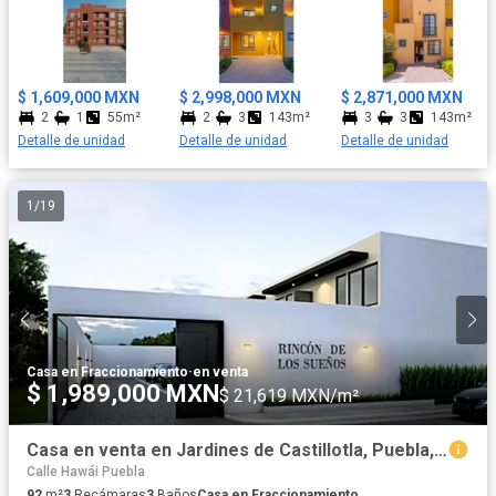
con concina integral equipada con estufa completa, preparación
para aire acondicionado. El roof garden de todas las viviendas
cuentan con medio baño, pergolado con vidrio templado, fire pet,
preparación para jacuzzi y cocineta. Amenidades: - Áreas verdes
$ 1,609,000 MXN
$ 2,998,000 MXN
$ 2,871,000 MXN
con asadores. - Juegos infantiles. - Canchas de usos múltiples. -
2
1
55m²
2
3
143m²
3
3
143m²
Canchas de pasto sintético. - Cancha de pádel. - Andadores con
Detalle de unidad
Detalle de unidad
Detalle de unidad
Ciclovía - Plaza cívica y comercial. Cerca de la salida a Querétaro,
a 3.5 kilómetros de la parroquia y centro de la ciudad, además a
500 metros de Liverpool. Aceptamos todo tipo de crédito y
1
/
19
asesoría gratis, aparta con $10,000.00
Casa en Fraccionamiento
·
en venta
$ 1,989,000 MXN
$ 21,619 MXN/m²
Casa en venta en Jardines de Castillotla, Puebla, Puebla
Calle Hawái Puebla
92
m²
3
Recámaras
3
Baños
Casa en Fraccionamiento