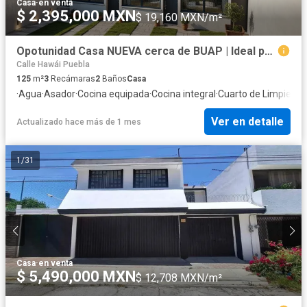
Casa
·
en venta
$ 2,395,000 MXN
$ 19,160 MXN/m²
Opotunidad Casa NUEVA cerca de BUAP | Ideal para Inversión | Roof Garden y Alta Plusvalía
Calle Hawái Puebla
125
m²
3
Recámaras
2
Baños
Casa
·
Agua
·
Asador
·
Cocina equipada
·
Cocina integral
·
Cuarto de Limpieza
·
Ver en detalle
Actualizado hace más de 1 mes
1
/
31
Casa
·
en venta
$ 5,490,000 MXN
$ 12,708 MXN/m²