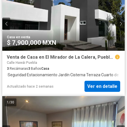
Casa
·
en venta
$ 7,900,000 MXN
Venta de Casa en El Mirador de La Calera, Puebla, Pue.
Calle Hawái Puebla
3
Recámaras
3
Baños
Casa
·
Seguridad
·
Estacionamiento
·
Jardín
·
Cisterna
·
Terraza
·
Cuarto de serv
Ver en detalle
Actualizado hace 2 semanas
1
/
30