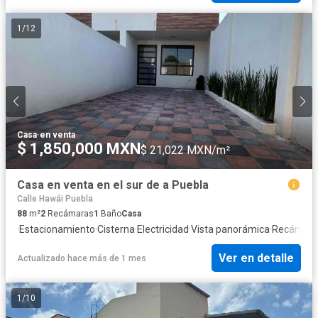
1
/
12
Casa
·
en venta
$ 1,850,000 MXN
$ 21,022 MXN/m²
Casa en venta en el sur de a Puebla
Calle Hawái Puebla
88
m²
2
Recámaras
1
Baño
Casa
·
Estacionamiento
·
Cisterna
·
Electricidad
·
Vista panorámica
·
Recámara 
Ver en detalle
Actualizado hace más de 1 mes
1
/
10