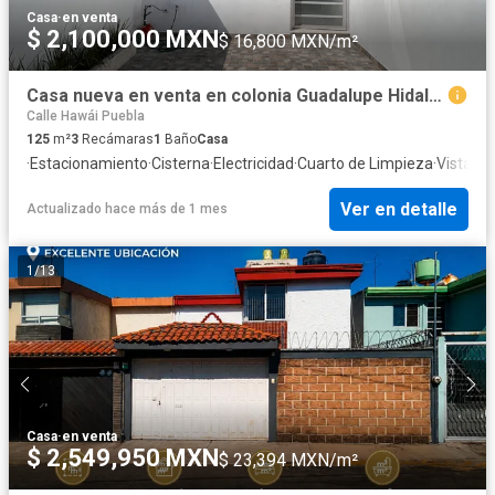
Casa
·
en venta
$ 2,100,000 MXN
$ 16,800 MXN/m²
Casa nueva en venta en colonia Guadalupe Hidalgo
Calle Hawái Puebla
125
m²
3
Recámaras
1
Baño
Casa
·
Estacionamiento
·
Cisterna
·
Electricidad
·
Cuarto de Limpieza
·
Vista p
Ver en detalle
Actualizado hace más de 1 mes
1
/
13
Casa
·
en venta
$ 2,549,950 MXN
$ 23,394 MXN/m²