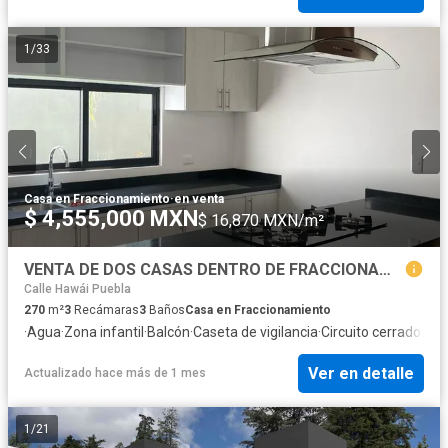
1
/
33
Casa en Fraccionamiento
·
en venta
$ 4,555,000 MXN
$ 16,870 MXN/m²
VENTA DE DOS CASAS DENTRO DE FRACCIONAMIENTO CERCA DE LA UVP
Calle Hawái Puebla
270
m²
3
Recámaras
3
Baños
Casa en Fraccionamiento
·
Agua
·
Zona infantil
·
Balcón
·
Caseta de vigilancia
·
Circuito cerrado de 
Ver en detalle
Actualizado hace más de 1 mes
1
/
21