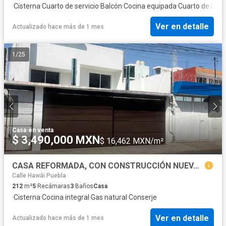
·
Cisterna
·
Cuarto de servicio
·
Balcón
·
Cocina equipada
·
Cuarto de Lim
Ver en detalle
Actualizado hace más de 1 mes
1
/
25
Casa
·
en venta
$ 3,490,000 MXN
$ 16,462 MXN/m²
CASA REFORMADA, CON CONSTRUCCIÓN NUEVA 5 habitaciones COL. Patrimonio
Calle Hawái Puebla
212
m²
5
Recámaras
3
Baños
Casa
·
Cisterna
·
Cocina integral
·
Gas natural
·
Conserje
Ver en detalle
Actualizado hace más de 1 mes