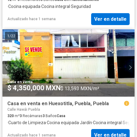
·
Cocina equipada
·
Cocina integral
·
Seguridad
Ver en detalle
Actualizado hace 1 semana
1
/
22
Casa
·
en venta
$ 4,350,000 MXN
$ 13,593 MXN/m²
Casa en venta en Huexotitla, Puebla, Puebla
Calle Hawái Puebla
320
m²
3
Recámaras
3
Baños
Casa
·
Cuarto de Limpieza
·
Cocina equipada
·
Jardín
·
Cocina integral
·
Seguri
Ver en detalle
Actualizado hace 1 semana