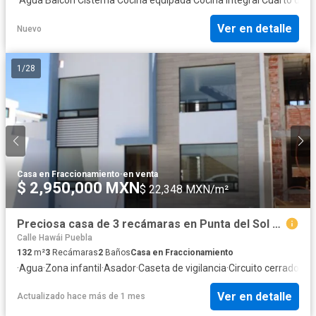
Ver en detalle
Nuevo
1
/
28
Casa en Fraccionamiento
·
en venta
$ 2,950,000 MXN
$ 22,348 MXN/m²
Preciosa casa de 3 recámaras en Punta del Sol Residencial cerca de CU y CU2
Calle Hawái Puebla
132
m²
3
Recámaras
2
Baños
Casa en Fraccionamiento
·
Agua
·
Zona infantil
·
Asador
·
Caseta de vigilancia
·
Circuito cerrado de 
Ver en detalle
Actualizado hace más de 1 mes