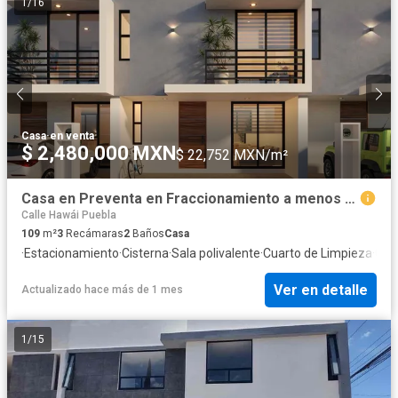
1
/
16
Casa
·
en venta
$ 2,480,000 MXN
$ 22,752 MXN/m²
Casa en Preventa en Fraccionamiento a menos de 5 km de BUAP
Calle Hawái Puebla
109
m²
3
Recámaras
2
Baños
Casa
·
Estacionamiento
·
Cisterna
·
Sala polivalente
·
Cuarto de Limpieza
·
Case
Ver en detalle
Actualizado hace más de 1 mes
1
/
15