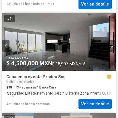
Ver en detalle
Actualizado hace más de 1 mes
1
/
21
Casa
·
en venta
$ 4,500,000 MXN
$ 18,907 MXN/m²
Casa en preventa Pradea Sur
Calle Hawái Puebla
238
m²
3
Recámaras
4
Baños
Casa
·
Seguridad
·
Estacionamiento
·
Jardín
·
Cisterna
·
Zona infantil
·
Cuarto d
Ver en detalle
Actualizado hace 0 semanas