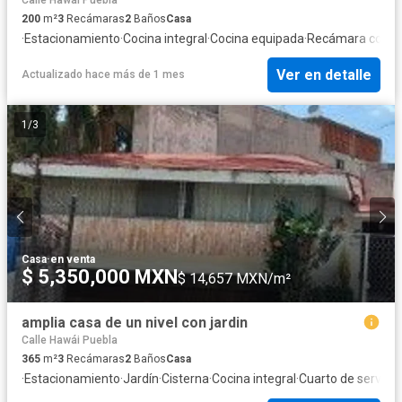
200
m²
3
Recámaras
2
Baños
Casa
·
Estacionamiento
·
Cocina integral
·
Cocina equipada
·
Recámara con cl
Ver en detalle
Actualizado hace más de 1 mes
1
/
3
Casa
·
en venta
$ 5,350,000 MXN
$ 14,657 MXN/m²
amplia casa de un nivel con jardin
Calle Hawái Puebla
365
m²
3
Recámaras
2
Baños
Casa
·
Estacionamiento
·
Jardín
·
Cisterna
·
Cocina integral
·
Cuarto de servicio