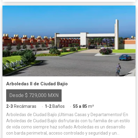
Arboledas II de Ciudad Bajío
Desde $ 729,000 MXN
2-3
Recámaras
1-2
Baños
55 a 85
m²
·
·
Arboledas de Ciudad Bajío ¡Ultimas Casas y Departamentos! En
Arboledas de Ciudad Bajío disfrutarás con tu familia de un estilo
de vida como siempre haz soñado Arboledas es un desarrollo
con barda perimetral, acceso controlado y seguridad y un