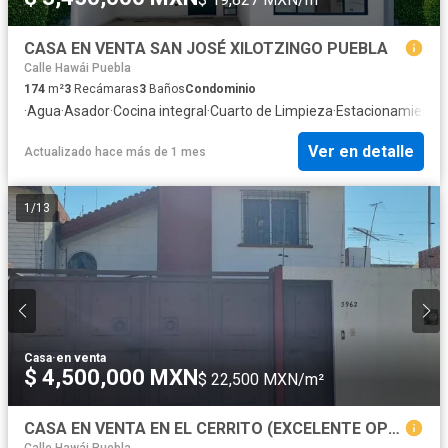
CASA EN VENTA SAN JOSÉ XILOTZINGO PUEBLA
Calle Hawái Puebla
174
m²
3
Recámaras
3
Baños
Condominio
·
Agua
·
Asador
·
Cocina integral
·
Cuarto de Limpieza
·
Estacionamiento
·
Ver en detalle
Actualizado hace más de 1 mes
1
/
13
Casa
·
en venta
$ 4,500,000 MXN
$ 22,500 MXN/m²
CASA EN VENTA EN EL CERRITO (EXCELENTE OPORTUNIDAD DE INVERSIÓN)
Calle Hawái Puebla