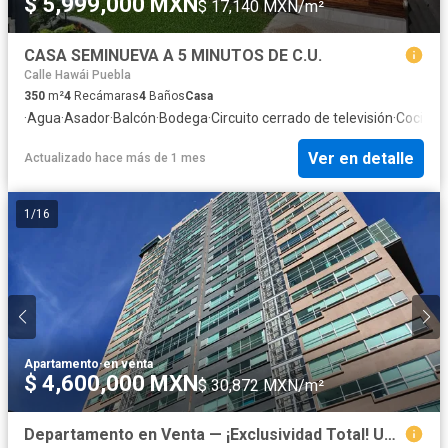
$ 5,999,000 MXN
$ 17,140 MXN/m²
CASA SEMINUEVA A 5 MINUTOS DE C.U.
Calle Hawái Puebla
350
m²
4
Recámaras
4
Baños
Casa
·
Agua
·
Asador
·
Balcón
·
Bodega
·
Circuito cerrado de televisión
·
Cocina i
Ver en detalle
Actualizado hace más de 1 mes
1
/
16
Apartamento
·
en venta
$ 4,600,000 MXN
$ 30,872 MXN/m²
Departamento en Venta — ¡Exclusividad Total! Ubicación privilegiada: Torre CIMA, a minutos de Angelópolis.