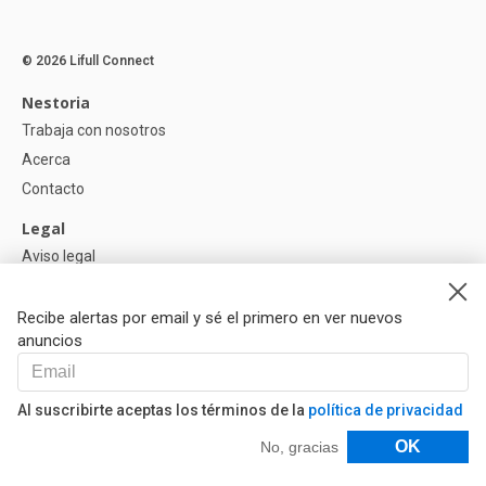
© 2026 Lifull Connect
Nestoria
Trabaja con nosotros
Acerca
Contacto
Legal
Aviso legal
Política de Privacidad
Política de Cookies
Recibe alertas por email y sé el primero en ver nuevos
anuncios
Ayuda
Preguntas
Al suscribirte aceptas los términos de la
política de privacidad
Nuestros Partners
Filtros
OK
No, gracias