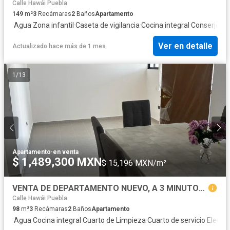
Calle Hawái Puebla
149
m²
3
Recámaras
2
Baños
Apartamento
·
Agua
·
Zona infantil
·
Caseta de vigilancia
·
Cocina integral
·
Conserje
·
Cu
Ver en detalle
Actualizado hace más de 1 mes
1
/
13
Apartamento
·
en venta
$ 1,489,300 MXN
$ 15,196 MXN/m²
VENTA DE DEPARTAMENTO NUEVO, A 3 MINUTOS DE LA 11 SUR
Calle Hawái Puebla
98
m²
3
Recámaras
2
Baños
Apartamento
·
Agua
·
Cocina integral
·
Cuarto de Limpieza
·
Cuarto de servicio
·
Electri