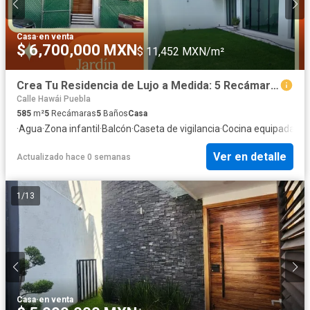
Casa
·
en venta
$ 6,700,000 MXN
$ 11,452 MXN/m²
Crea Tu Residencia de Lujo a Medida: 5 Recámaras y Cine Privado en San Rafael
Calle Hawái Puebla
585
m²
5
Recámaras
5
Baños
Casa
·
Agua
·
Zona infantil
·
Balcón
·
Caseta de vigilancia
·
Cocina equipada
·
Coc
Ver en detalle
Actualizado hace 0 semanas
1
/
13
Casa
·
en venta