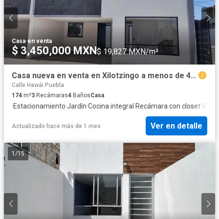
Casa
·
en venta
$ 3,450,000 MXN
$ 19,827 MXN/m²
Casa nueva en venta en Xilotzingo a menos de 4 km de CU BUAP
Calle Hawái Puebla
174
m²
3
Recámaras
4
Baños
Casa
·
Estacionamiento
·
Jardín
·
Cocina integral
·
Recámara con closet
·
Vista
Ver en detalle
Actualizado hace más de 1 mes
1
/
15