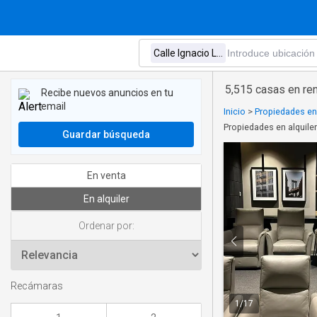
5,515 casas en ren
Recibe nuevos anuncios en tu
email
Inicio
>
Propiedades en
Propiedades en alquiler
Guardar búsqueda
En venta
En alquiler
Ordenar por:
Recámaras
1
/
17