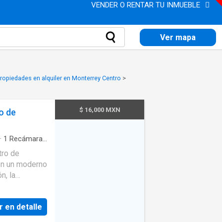
VENDER O RENTAR TU INMUEBLE
Ver mapa
ropiedades en alquiler en Monterrey Centro
>
$ 16,000 MXN
o de
·
1
Recámara
·
 infantil
·
tro de
n, la
do en Torre
sos de la
r en detalle
directa a las
 a las