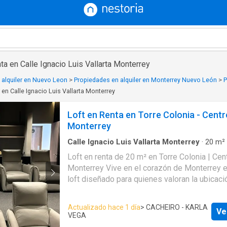
ta en Calle Ignacio Luis Vallarta Monterrey
 alquiler en Nuevo Leon
>
Propiedades en alquiler en Monterrey Nuevo León
>
P
 en Calle Ignacio Luis Vallarta Monterrey
Loft en Renta en Torre Colonia - Centr
Monterrey
Calle Ignacio Luis Vallarta Monterrey
·
20
m²
1
Baño
·
Casa
·
Agua
·
Aire acondicionado
·
Zona
Loft en renta de 20 m² en Torre Colonia | Cen
Asador
Monterrey Vive en el corazón de Monterrey en un moderno
loft diseñado para quienes valoran la ubicació
practicidad y un estilo de vida urbano. Ubica
Colonia, sobre Av. Colón y a tan solo unos pa
Actualizado hace 1 día
> CACHEIRO - KARLA
Ve
estación de metro Cuauhtémoc, con conexión 
VEGA
Líneas 1 y 2 de Metrorrey y acceso inmediato