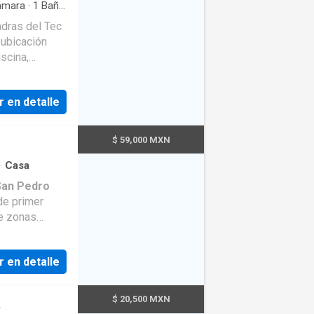
 asadores. *
ámara
·
1
Baño
egocios. *
 ️ Aire
dras del Tec
es para mayor
uipado *
 ubicación
scina,
de las
a comercial
etos, libre
 Agenda tu
tunidad.
ceso a
r en detalle
vos y
$ 59,000 MXN
r con lujo,
da tu cita y
·
Casa
San Pedro
 de primer
de zonas
 Agenda cita
r en detalle
$ 20,500 MXN
A