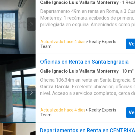
edificio. * Salón de usos múltiples. * Área de
Características: * ️ 2 recámaras * 2 baños completos * ️
Calle Ignacio Luis Vallarta Monterrey
·
1
Rec
Gimnasio totalmente equipado. * Centro de n
·
Casa
Family Room * Balcón con excelentes vistas *
Departamento 49m en renta en Roma, a 3 Cua
Terraza con increíbles vistas. * 12 elevador
acondicionado * ️ Totalmente amueblado y eq
Monterrey. 1 recámara, acabados de primera,
comodidad. Precio de renta: $30,000 MXN mensuales. ¡No
Elevador * Seguridad 24/7 Amenidades del desarrollo: *
privilegiada en esquina. Amenidades como pi
dejes pasar esta oportunidad de vivir en una 
Alberca * Dos niveles de amenidades * ️ Áre
ascensor y estacionamiento. Servicios compl
mejores ubicaciones del área metropolitana!
dentro del desarrollo Ubicado en una de las zonas con
gravamen. No te pierdas esta excelente opor
cita y conoce este excelente departamento.
Actualizado hace 4 días
> Realty Experts
mayor plusvalía de San Pedro, con rápido ac
Ve
Contáctanos!
Team
centros comerciales, restaurantes, corporati
principales avenidas. Renta: $55,000 pesos mensuales.
Oficinas en Renta en Santa Engracia
Una excelente opción para quienes buscan vivi
comodidad y una ubicación inmejorable. ¡Agen
Calle Ignacio Luis Vallarta Monterrey
·
10
m²
conócelo!
Oficina 106.34m en renta en Santa Engracia,
Garza García
. Excelente ubicación, oficinas
nivel. Acceso a servicios completos, cerca 
comerciales. No te pierdas esta oportunidad,
hoy mismo!
Actualizado hace 4 días
> Realty Experts
Ve
Team
Departamentos en Renta en CENTRIK