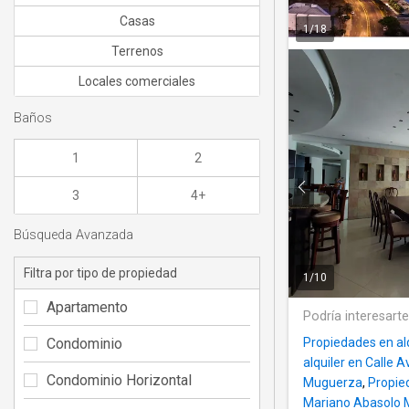
Casas
1
/
18
Terrenos
Locales comerciales
Baños
1
2
3
4+
Búsqueda Avanzada
Filtra por tipo de propiedad
1
/
10
Apartamento
Podría interesart
Condominio
Propiedades en al
alquiler en Calle A
Condominio Horizontal
Muguerza
,
Propie
Mariano Abasolo 