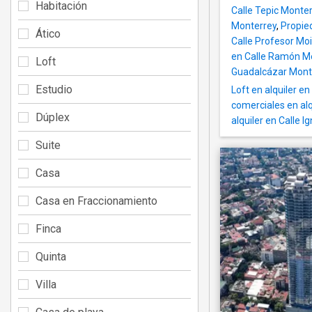
Habitación
Calle Tepic Monte
Monterrey
,
Propied
Ático
Calle Profesor Mo
en Calle Ramón M
Loft
Guadalcázar Mont
Estudio
Loft en alquiler en
comerciales en alq
Dúplex
alquiler en Calle I
Suite
Casa
Casa en Fraccionamiento
Finca
Quinta
Villa