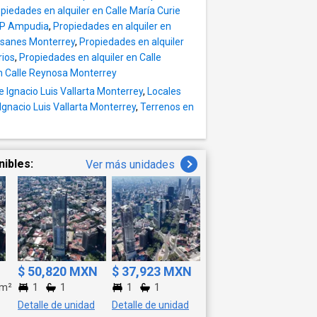
 necesidades,
piedades en alquiler en Calle María Curie
n San Pedro,
e P Ampudia
,
Propiedades en alquiler en
 espacios y
aisanes Monterrey
,
Propiedades en alquiler
mo para
rios
,
Propiedades en alquiler en Calle
en Calle Reynosa Monterrey
 Ignacio Luis Vallarta Monterrey
,
Locales
 Ignacio Luis Vallarta Monterrey
,
Terrenos en
nibles:
Ver más unidades
$ 50,820 MXN
$ 37,923 MXN
m²
1
1
1
1
Detalle de unidad
Detalle de unidad