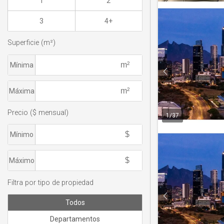
1
2
3
4+
Superficie (m²)
Mínima
Máxima
Precio ($ mensual)
1
/
37
Mínimo
Máximo
Filtra por tipo de propiedad
Todos
Departamentos