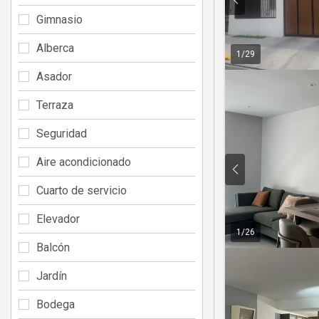
Gimnasio
Alberca
1
/
29
Asador
Terraza
Seguridad
Aire acondicionado
Cuarto de servicio
Elevador
1
/
26
Balcón
Jardín
Bodega