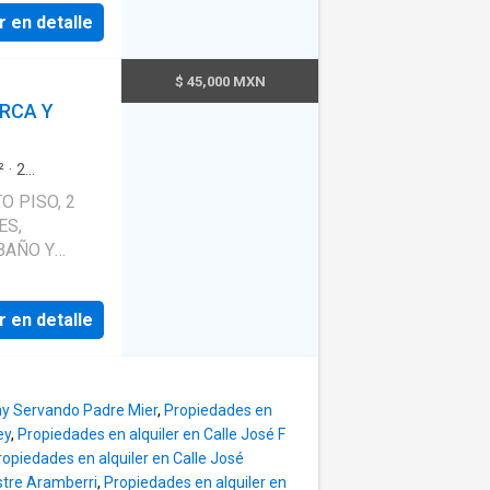
r en detalle
 este
istribución
$ 45,000 MXN
ariedad
RCA Y
stas
 En resumen,
as de la
²
·
2
frecerte una
ara personas
 PISO, 2
as más
Alberca
·
Zona
e vigilancia
·
n lugar para
arto de
BAÑO Y
es, no dudes
ador
·
NG SIZE Y
ro, Nuevo
Recámara con
os y
por cable
·
r en detalle
TAS, CUARTO
mo para
LETO,
CTRICA,
el costo de la
ray Servando Padre Mier
,
Propiedades en
MEDOR DE 8
lo necesario
ey
,
Propiedades en alquiler en Calle José F
AZAS
en una de las
ropiedades en alquiler en Calle José
ES
 buscando un
stre Aramberri
,
Propiedades en alquiler en