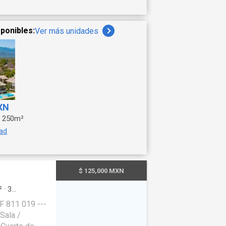
ponibles:
Ver más unidades
XN
250m²
dad
$ 125,000 MXN
²
·
3