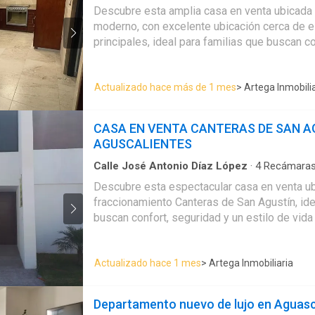
Condominio
·
Cocina equipada
·
Estacionamien
Studio Kitchen • Lounge • Oficina
Descubre esta amplia casa en venta ubicada 
con closet
de rentas • Horno para pizza •
moderno, con excelente ubicación cerca de 
Estética Canina
principales, ideal para familias que buscan c
acceso a servicios. La propiedad se caracteriza por sus espacios
generosos y funcionales, ofreciendo cuatro 
Actualizado hace más de 1 mes
> Artega Inmobili
baños completos, lo que brinda comodidad y 
los integrantes del hogar. Cuenta con área de sala y comedor
amplios, perfectos para convivencias familiar
CASA EN VENTA CANTERAS DE SAN A
trasero, ideal para disfrutar del aire libre o 
AGUSCALIENTES
recreativo. Además, dispone de cochera para dos autos,
complementando una propiedad diseñada para
Calle José Antonio Díaz López
·
4
Recámara
Condominio
·
Alberca
·
Caseta de vigilancia
·
Ci
necesidades de una familia.
Descubre esta espectacular casa en venta ub
·
Electricidad
·
Estacionamiento
·
Gimnasio
·
Inte
fraccionamiento Canteras de San Agustín, ide
Recámara con closet
·
Seguridad
·
Zonas verde
buscan confort, seguridad y un estilo de vida de
propiedad cuenta con cuatro amplias recámar
destacando la recámara principal que ofrece
Actualizado hace 1 mes
> Artega Inmobiliaria
con vestidor y jacuzzi, perfecto para relajar
tu hogar. La cocina integral con isla es moderna y funcional, ideal
para convivencias familiares o reuniones. L
Departamento nuevo de lujo en Aguasc
diseñados para brindar comodidad y una exce