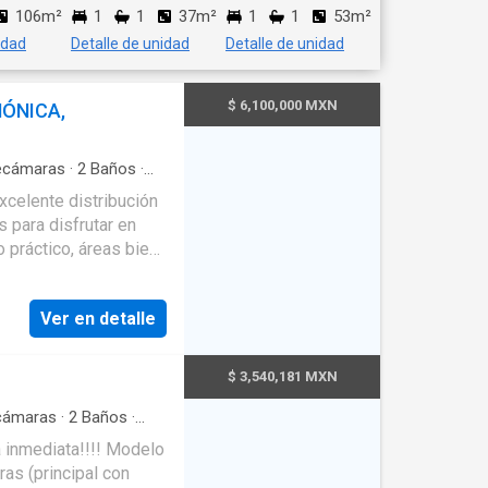
106m²
1
1
37m²
1
1
53m²
idad
Detalle de unidad
Detalle de unidad
$ 6,100,000 MXN
ÓNICA,
cámaras
·
2
Baños
·
celente distribución
 para disfrutar en
ías sustentables,
encia en su nuevo
Ver en detalle
, estufa, campana y
e tendido Cochera
$ 3,540,181 MXN
a Sala
Baño completo
ámaras
·
2
Baños
·
apacidad
·
Agua
·
Aire
ón con acceso a
evisión
·
Cisterna
·
tador y paneles
·
Elevador
·