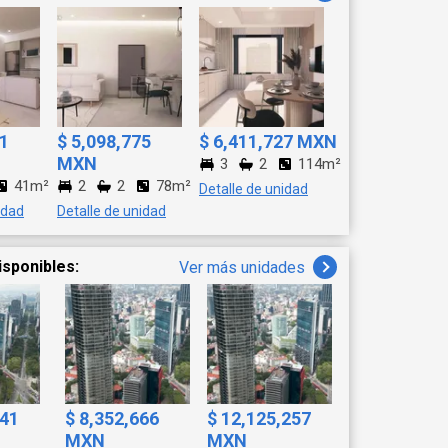
 infantiles Vigilancia
r y con excelente
Oportunidad
ución y amenidades son
cita y conócela. Es
51
$ 5,098,775
$ 6,411,727 MXN
MXN
3
2
114m²
41m²
2
2
78m²
Detalle de unidad
idad
Detalle de unidad
isponibles:
Ver más unidades
641
$ 8,352,666
$ 12,125,257
MXN
MXN