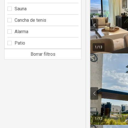
Sauna
Cancha de tenis
Alarma
Patio
1
/
13
Borrar filtros
1
/
12