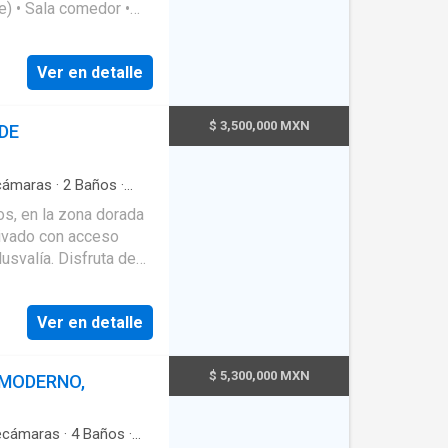
e estacionario de 300
i
·
Recámara con
·
Wifi
onas comerciales.
i Esquema
para conocerla.
Ver en detalle
$ 3,500,000 MXN
DE
ámaras
·
2
Baños
·
os, en la zona dorada
rivado con acceso
usvalía. Disfruta de
levado. TU
 < Los Costos pueden
Ver en detalle
idad sin previo aviso
$ 5,300,000 MXN
 MODERNO,
cámaras
·
4
Baños
·