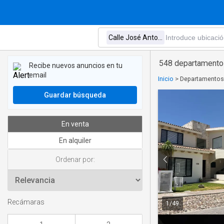
548 departamentos
Recibe nuevos anuncios en tu
email
Inicio
>
Departamentos 
Guardar búsqueda
En venta
En alquiler
Ordenar por:
Recámaras
1
/
49