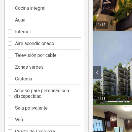
Cocina integral
Agua
1
/
15
Internet
Aire acondicionado
Televisión por cable
Zonas verdes
Cisterna
Acceso para personas con
discapacidad
1
/
11
Sala polivalente
Wifi
Cuarto de Limpieza