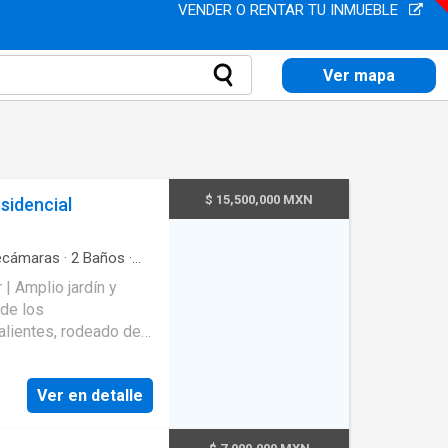
VENDER O RENTAR TU INMUEBLE
Ver mapa
$ 15,500,000 MXN
sidencial
cámaras
·
2
Baños
·
| Amplio jardín y
lientes, rodeado de
ial de primer nivel.
acios, funcional
Ver en detalle
en planta baja con
ños • Mantenimiento: