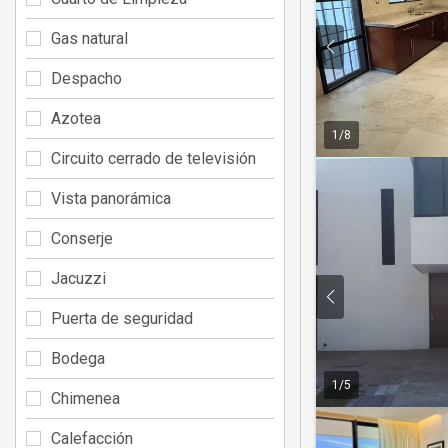
Gas natural
Despacho
Azotea
1
/
8
Circuito cerrado de televisión
Vista panorámica
Conserje
Jacuzzi
Puerta de seguridad
Bodega
1
/
5
Chimenea
Calefacción