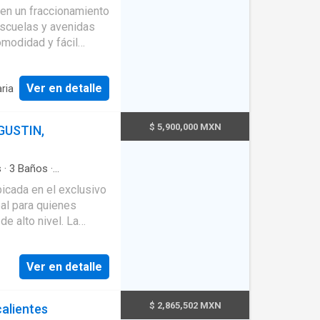
to
·
Jardín
·
Recámara
en un fraccionamiento
escuelas y avenidas
omodidad y fácil
recámaras y cuatro
Ver en detalle
aria
privacidad para todos
es, así como un jardín
$ 5,900,000 MXN
GUSTIN,
adaptar un espacio
 cubrir todas las
s
·
3
Baños
·
sterna
·
Cocina integral
icada en el exclusivo
rnet
·
Jacuzzi
·
Jardín
·
al para quienes
s
 alto nivel. La
as, todas con clóset,
 un espacio privado
Ver en detalle
te en la comodidad de
os espacios están
$ 2,865,502 MXN
alientes
lente distribución en