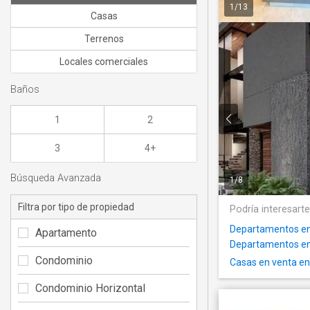
1
/
13
Casas
Terrenos
Locales comerciales
Baños
1
2
3
4+
Búsqueda Avanzada
1
/
8
Filtra por tipo de propiedad
Podría interesart
Departamentos en
Apartamento
Departamentos en 
Condominio
Casas en venta en
Condominio Horizontal