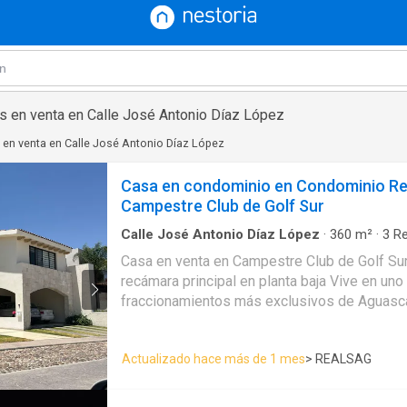
 en venta en Calle José Antonio Díaz López
en venta en Calle José Antonio Díaz López
Casa en condominio en Condominio Re
Campestre Club de Golf Sur
Calle José Antonio Díaz López
·
360
m²
·
3
Re
Condominio
·
Estacionamiento
Casa en venta en Campestre Club de Golf Sur 
recámara principal en planta baja Vive en uno de los
fraccionamientos más exclusivos de Aguasca
áreas verdes, seguridad y un entorno residenc
Esta residencia destaca por sus amplios esp
Actualizado hace más de 1 mes
> REALSAG
distribución y una cómoda recámara principal 
acceso directo al jardín. Características generales: • Terreno: 560
m² • Construcción: 360 m² • Antigüedad: 13 a