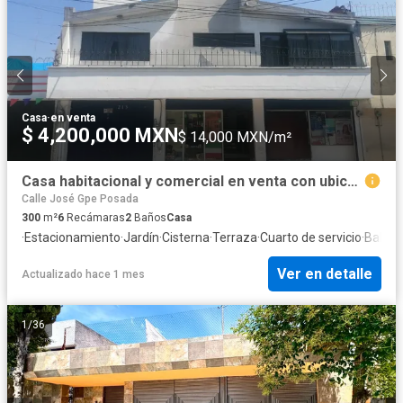
Casa
·
en venta
$ 4,200,000 MXN
$ 14,000 MXN/m²
Casa habitacional y comercial en venta con ubicación privilegiada, a una cuadra del nuevo tren
Calle José Gpe Posada
300
m²
6
Recámaras
2
Baños
Casa
·
Estacionamiento
·
Jardín
·
Cisterna
·
Terraza
·
Cuarto de servicio
·
Balcón
Ver en detalle
Actualizado hace 1 mes
1
/
36