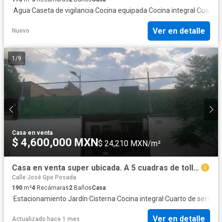
·
Agua
·
Caseta de vigilancia
·
Cocina equipada
·
Cocina integral
·
Cuarto 
Ver en detalle
Nuevo
1
/
9
Casa
·
en venta
$ 4,600,000 MXN
$ 24,210 MXN/m²
Casa en venta super ubicada. A 5 cuadras de tollocan y 2 de las torres. Salida rápida a México
Calle José Gpe Posada
190
m²
4
Recámaras
2
Baños
Casa
·
Estacionamiento
·
Jardín
·
Cisterna
·
Cocina integral
·
Cuarto de servicio
Ver en detalle
Actualizado hace 1 mes