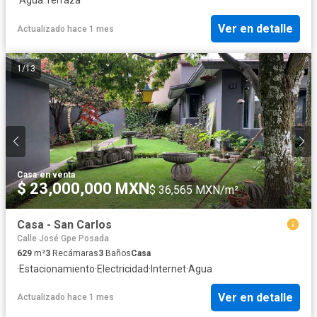
Ver en detalle
Actualizado hace 1 mes
1
/
13
Casa
·
en venta
$ 23,000,000 MXN
$ 36,565 MXN/m²
Casa - San Carlos
Calle José Gpe Posada
629
m²
3
Recámaras
3
Baños
Casa
·
Estacionamiento
·
Electricidad
·
Internet
·
Agua
Ver en detalle
Actualizado hace 1 mes