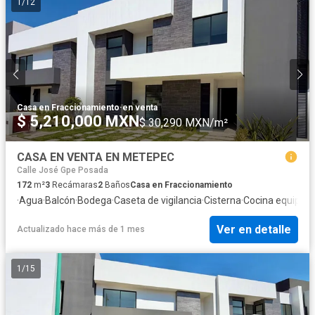
1
/
12
Casa en Fraccionamiento
·
en venta
$ 5,210,000 MXN
$ 30,290 MXN/m²
CASA EN VENTA EN METEPEC
Calle José Gpe Posada
172
m²
3
Recámaras
2
Baños
Casa en Fraccionamiento
·
Agua
·
Balcón
·
Bodega
·
Caseta de vigilancia
·
Cisterna
·
Cocina equipad
Ver en detalle
Actualizado hace más de 1 mes
1
/
15