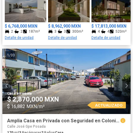
acceso. - Vigilancia 24/7. - Circuito cerrado de televisión.
Financiamiento flexible para que puedas adquirir tu hogar sin
preocupaciones. Entrega Inmediata. ¡No pierdas esta
oportunidad de vivir en el lugar de tus sueños!
$ 6,768,000 MXN
$ 8,962,900 MXN
$ 17,813,000 MXN
2
2
187m²
3
3
300m²
4
4
520m²
Detalle de unidad
Detalle de unidad
Detalle de unidad
1
/
33
Casa
·
en venta
$ 2,870,000 MXN
ACTUALIZADO
$ 16,882 MXN/m²
Amplia Casa en Privada con Seguridad en Colonia Independencia, Toluca
Calle José Gpe Posada
170
m²
3
Recámaras
2
Baños
Casa