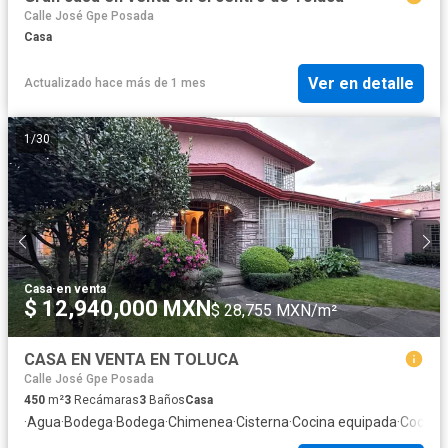
Calle José Gpe Posada
Casa
Ver en detalle
Actualizado hace más de 1 mes
1
/
30
Casa
·
en venta
$ 12,940,000 MXN
$ 28,755 MXN/m²
CASA EN VENTA EN TOLUCA
Calle José Gpe Posada
450
m²
3
Recámaras
3
Baños
Casa
·
Agua
·
Bodega
·
Bodega
·
Chimenea
·
Cisterna
·
Cocina equipada
·
Cocina 