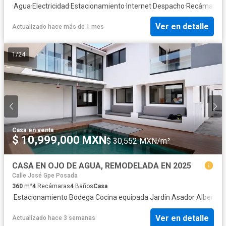
·
Agua
·
Electricidad
·
Estacionamiento
·
Internet
·
Despacho
·
Recámara co
Ver en detalle
Actualizado hace más de 1 mes
1
/
24
Casa
·
en venta
$ 10,999,000 MXN
$ 30,552 MXN/m²
CASA EN OJO DE AGUA, REMODELADA EN 2025
Calle José Gpe Posada
360
m²
4
Recámaras
4
Baños
Casa
·
Estacionamiento
·
Bodega
·
Cocina equipada
·
Jardín
·
Asador
·
Alberca
·
Ver en detalle
Actualizado hace 3 semanas