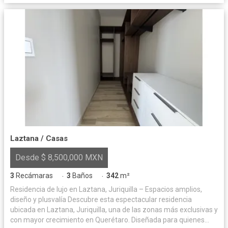
Laztana / Casas
Desde $ 8,500,000 MXN
3
Recámaras
3
Baños
342
m²
·
·
Residencia de lujo en Laztana, Juriquilla – Espacios amplios,
diseño y plusvalía Descubre esta espectacular residencia
ubicada en Laztana, Juriquilla, una de las zonas más exclusivas y
con mayor crecimiento en Querétaro. Diseñada para quienes