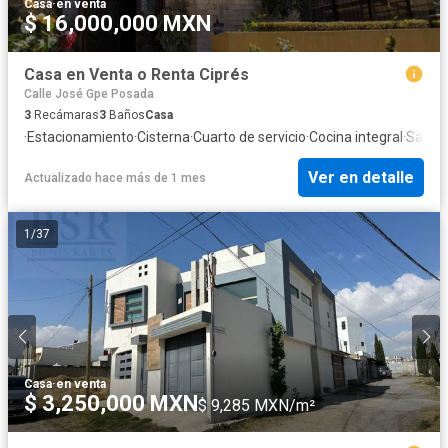
Casa
·
en venta
$ 16,000,000 MXN
Casa en Venta o Renta Ciprés
Calle José Gpe Posada
3
Recámaras
3
Baños
Casa
·
Estacionamiento
·
Cisterna
·
Cuarto de servicio
·
Cocina integral
·
Sala p
Ver en detalle
Actualizado hace más de 1 mes
1
/
37
Casa
·
en venta
$ 3,250,000 MXN
$ 9,285 MXN/m²