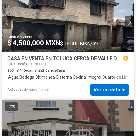
Casa
·
en venta
$ 4,500,000 MXN
$ 18,000 MXN/m²
CASA EN VENTA EN TOLUCA CERCA DE VALLE DON CAMILO
Calle José Gpe Posada
250
m²
4
Recámaras
2
Baños
Casa
·
Agua
·
Bodega
·
Chimenea
·
Cisterna
·
Cocina integral
·
Cuarto de Limpie
Ver en detalle
Actualizado hace 1 mes
1
/
30