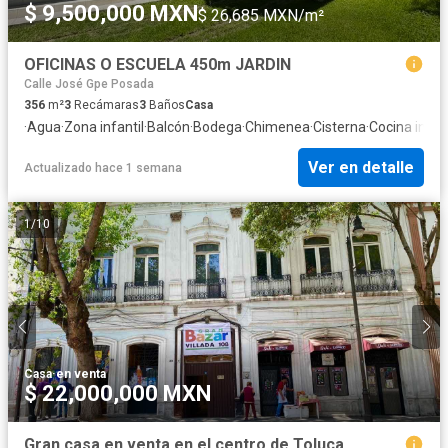
$ 9,500,000 MXN
$ 26,685 MXN/m²
OFICINAS O ESCUELA 450m JARDIN
Calle José Gpe Posada
356
m²
3
Recámaras
3
Baños
Casa
·
Agua
·
Zona infantil
·
Balcón
·
Bodega
·
Chimenea
·
Cisterna
·
Cocina integ
Ver en detalle
Actualizado hace 1 semana
1
/
10
Casa
·
en venta
$ 22,000,000 MXN
Gran casa en venta en el centro de Toluca