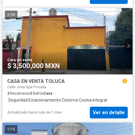
1
/
28
Casa
·
en venta
$ 3,500,000 MXN
CASA EN VENTA TOLUCA
Calle José Gpe Posada
3
Recámaras
2
Baños
Casa
·
Seguridad
·
Estacionamiento
·
Cisterna
·
Cocina integral
Ver en detalle
Actualizado hace más de 1 mes
1
/
15