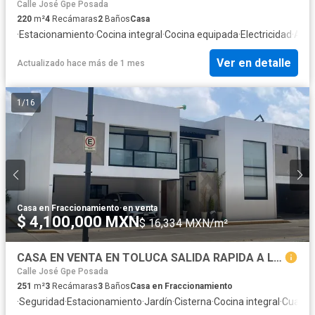
Calle José Gpe Posada
220
m²
4
Recámaras
2
Baños
Casa
·
Estacionamiento
·
Cocina integral
·
Cocina equipada
·
Electricidad
·
Agu
Ver en detalle
Actualizado hace más de 1 mes
1
/
16
Casa en Fraccionamiento
·
en venta
$ 4,100,000 MXN
$ 16,334 MXN/m²
CASA EN VENTA EN TOLUCA SALIDA RAPIDA A LA CDMX
Calle José Gpe Posada
251
m²
3
Recámaras
3
Baños
Casa en Fraccionamiento
·
Seguridad
·
Estacionamiento
·
Jardín
·
Cisterna
·
Cocina integral
·
Cuarto 