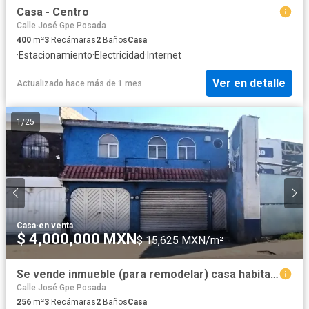
Casa - Centro
Calle José Gpe Posada
400
m²
3
Recámaras
2
Baños
Casa
·
Estacionamiento
·
Electricidad
·
Internet
Ver en detalle
Actualizado hace más de 1 mes
1
/
25
Casa
·
en venta
$ 4,000,000 MXN
$ 15,625 MXN/m²
Se vende inmueble (para remodelar) casa habitación y comercial, ubicado en excelente zona comercial, Col. Santa María de las Rosas, Toluca, Estado de
Calle José Gpe Posada
256
m²
3
Recámaras
2
Baños
Casa