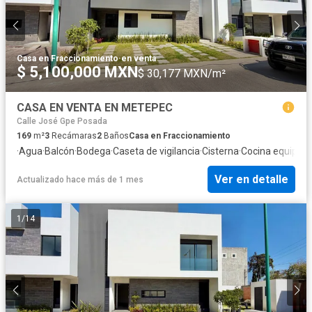
Casa en Fraccionamiento
·
en venta
$ 5,100,000 MXN
$ 30,177 MXN/m²
CASA EN VENTA EN METEPEC
Calle José Gpe Posada
169
m²
3
Recámaras
2
Baños
Casa en Fraccionamiento
·
Agua
·
Balcón
·
Bodega
·
Caseta de vigilancia
·
Cisterna
·
Cocina equipad
Ver en detalle
Actualizado hace más de 1 mes
1
/
14