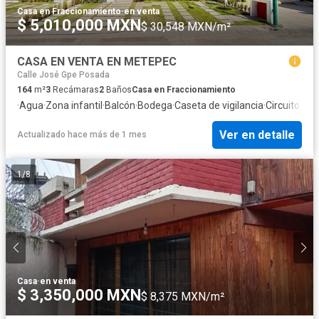
Casa en Fraccionamiento
·
en venta
$ 5,010,000 MXN
$ 30,548 MXN/m²
CASA EN VENTA EN METEPEC
Calle José Gpe Posada
164
m²
3
Recámaras
2
Baños
Casa en Fraccionamiento
·
Agua
·
Zona infantil
·
Balcón
·
Bodega
·
Caseta de vigilancia
·
Circuito cer
Ver en detalle
Actualizado hace más de 1 mes
1
/
8
Casa
·
en venta
$ 3,350,000 MXN
$ 8,375 MXN/m²