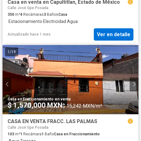
Casa en venta en Capultitlan, Estado de México
Calle José Gpe Posada
350
m²
4
Recámaras
3
Baños
Casa
·
Estacionamiento
·
Electricidad
·
Agua
Ver en detalle
Actualizado hace 1 mes
1
/
19
Casa en Fraccionamiento
·
en venta
$ 1,570,000 MXN
$ 15,242 MXN/m²
CASA EN VENTA FRACC. LAS PALMAS
Calle José Gpe Posada
103
m²
1
Recámara
1
Baño
Casa en Fraccionamiento
·
Agua
·
Terraza