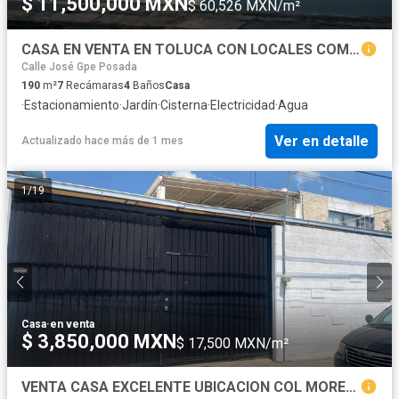
$ 11,500,000 MXN
$ 60,526 MXN/m²
CASA EN VENTA EN TOLUCA CON LOCALES COMERCIALES
Calle José Gpe Posada
190
m²
7
Recámaras
4
Baños
Casa
·
Estacionamiento
·
Jardín
·
Cisterna
·
Electricidad
·
Agua
Ver en detalle
Actualizado hace más de 1 mes
1
/
19
Casa
·
en venta
$ 3,850,000 MXN
$ 17,500 MXN/m²
VENTA CASA EXCELENTE UBICACION COL MORELOS 1ra SECCION EN PRIVADA SOBRE VENUSTIANO CARANZA