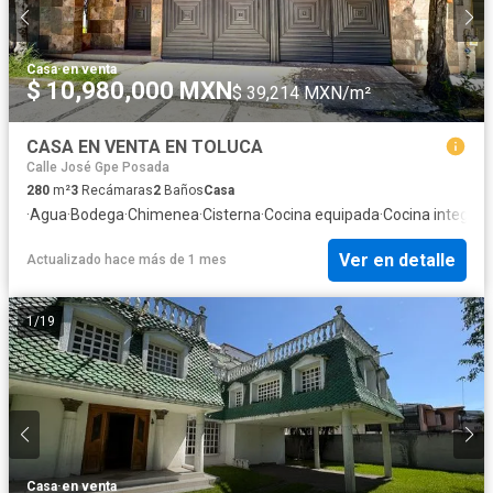
Casa
·
en venta
$ 10,980,000 MXN
$ 39,214 MXN/m²
CASA EN VENTA EN TOLUCA
Calle José Gpe Posada
280
m²
3
Recámaras
2
Baños
Casa
·
Agua
·
Bodega
·
Chimenea
·
Cisterna
·
Cocina equipada
·
Cocina integral
·
Ver en detalle
Actualizado hace más de 1 mes
1
/
19
Casa
·
en venta