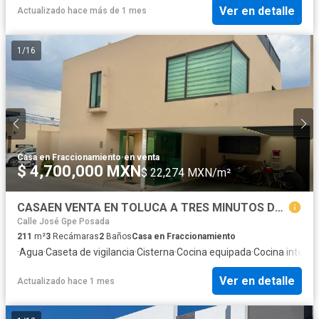
Ver en detalle
Actualizado hace más de 1 mes
1
/
16
Casa en Fraccionamiento
·
en venta
$ 4,700,000 MXN
$ 22,274 MXN/m²
CASAEN VENTA EN TOLUCA A TRES MINUTOS DE TOWN SQUARE
Calle José Gpe Posada
211
m²
3
Recámaras
2
Baños
Casa en Fraccionamiento
·
Agua
·
Caseta de vigilancia
·
Cisterna
·
Cocina equipada
·
Cocina integra
Ver en detalle
Actualizado hace 1 mes