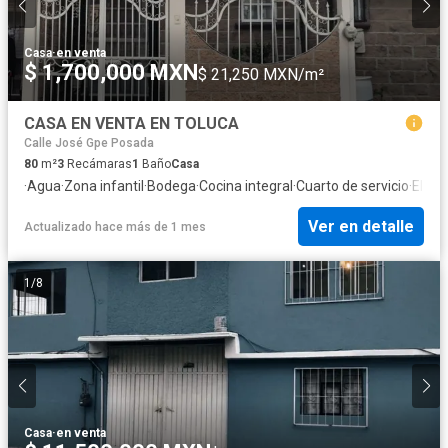
Casa
·
en venta
$ 1,700,000 MXN
$ 21,250 MXN/m²
CASA EN VENTA EN TOLUCA
Calle José Gpe Posada
80
m²
3
Recámaras
1
Baño
Casa
·
Agua
·
Zona infantil
·
Bodega
·
Cocina integral
·
Cuarto de servicio
·
Elect
Ver en detalle
Actualizado hace más de 1 mes
1
/
8
Casa
·
en venta