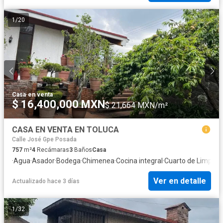
1
/
20
Casa
·
en venta
$ 16,400,000 MXN
$ 21,664 MXN/m²
CASA EN VENTA EN TOLUCA
Calle José Gpe Posada
757
m²
4
Recámaras
3
Baños
Casa
·
Agua
·
Asador
·
Bodega
·
Chimenea
·
Cocina integral
·
Cuarto de Limpiez
Ver en detalle
Actualizado hace 3 días
1
/
32