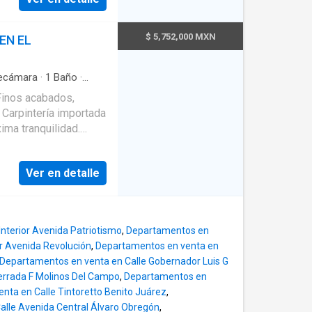
esivamente caliente en
 la cocina Muy
cena e isla con
$ 5,752,000 MXN
EN EL
ral. Vestíbulo de
recámara principal de
 amplios clósets (cabe
ecámara
·
1
Baño
·
sador
·
Balcón
·
Caseta
.75 m con amplio
terna
·
Cocina equipada
de 3.35 m x 4.00 m
a
·
Estacionamiento
·
tea
·
Seguridad
·
Vista
ima tranquilidad.
 P.A.(48.00
king - Gimnasio
 natural Cuarto de
 techo retráctil -
vadero y
Ver en detalle
y/o secadora.
 eventos sociales: -
or. ENTORNO
arque Tlacoquemécatl)
que se adaptarán a tu
Azul Plaza José
 Interior Avenida Patriotismo
,
Departamentos en
or Avenida Revolución
,
Departamentos en venta en
Primaria Centro
Departamentos en venta en Calle Gobernador Luis G
va Edison Centro
rrada F Molinos Del Campo
,
Departamentos en
que
enta en Calle Tintoretto Benito Juárez
,
alle Avenida Central Álvaro Obregón
,