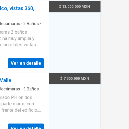
$ 13,000,000 MXN
o, vistas 360,
ecámaras
·
2
Baños
·
ina equipada
·
Cocina
o
·
Electricidad
·
·
Azotea
·
Sala
as
Ver en detalle
iso 23 $13,000,000
$ 7,500,000 MXN
Valle
ecámaras
·
3
Baños
·
erje
·
Asador
·
Elevador
elado PH en dos
omparte muros con
rente del edificio.
principal Amplia y
co. Luz proveniente
Ver en detalle