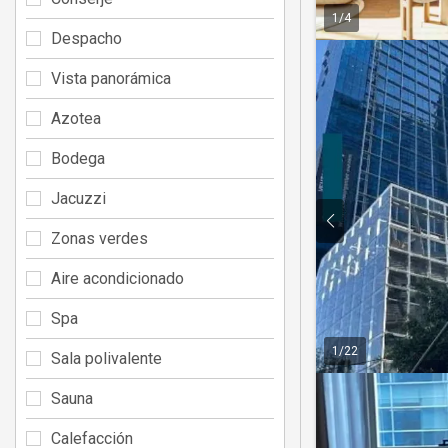
1
/
4
Despacho
Vista panorámica
Azotea
Bodega
Jacuzzi
Zonas verdes
Aire acondicionado
Spa
1
/
22
Sala polivalente
Sauna
Calefacción