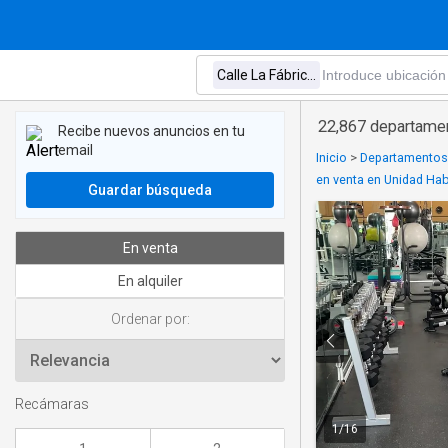
22,867 departamen
Recibe nuevos anuncios en tu
email
Inicio
>
Departamentos 
en venta en Unidad H
Guardar búsqueda
En venta
En alquiler
Ordenar por:
Recámaras
1
/
16