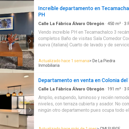
$39,000,000
Increíble departamento en Tecamachalc
PH
Calle La Fábrica Álvaro Obregón
·
450
m²
·
3
R
Apartamento
·
Agua
·
Caseta de vigilancia
·
Coc
Vendo increíble PH en Tecamachalco 3 recámaras 2 baños
integral
·
Cuarto de Limpieza
·
Cuarto de servici
completos Baño de visitas Sala Comedor Cocina muy amplia y
Elevador
·
Estacionamiento
·
Gas natural
·
Jardín
polivalente
·
Terraza
·
Wifi
nueva (italiana) Cuarto de lavado y de servicio Increíbles vist
360* Ventanas dobles alemanas Dos lugares de estacionamiento
(no se tapan) Salón de usos múltiples Terrazas Mantenimiento
Actualizado hace 1 semana
> De La Piedra
muy razonable 4 elevadores P
Inmobiliaria
Departamento en venta en Colonia del 
Calle La Fábrica Álvaro Obregón
·
191
m²
·
3
R
Apartamento
·
Balcón
·
Estacionamiento
·
Cons
Amplio, estupendo, luminoso y recién remod
·
Terraza
niveles, con terraza cubierta y asador. No c
ningún otro departamento pues ocupa todo el f
P.B.(143.00 m2): Vestíbulo de acceso Acceso 
luminosa sala con acceso a balcón panorámi
Actualizado hace más de 1 mes
> CMI SURGE