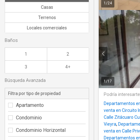
1
/
24
Casas
Terrenos
Locales comerciales
Baños
1
2
3
4+
Búsqueda Avanzada
1
/
17
Filtra por tipo de propiedad
Podría interesart
Departamentos en 
Apartamento
venta en Circuito 
Condominio
Calle Zitácuaro 
Vieyra
,
Departamen
Condominio Horizontal
venta en Calle Pr
Departamentos en 