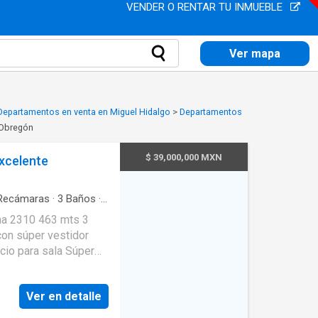
VENDER O RENTAR TU INMUEBLE
Ver mapa
Departamentos en venta en Miguel Hidalgo
>
Departamentos
 Obregón
$ 39,000,000 MXN
xcelente
ecámaras
·
3
Baños
·
apacidad
·
Agua
·
463 mts 3
a
·
Calefacción
·
con súper vestidor
equipada
·
Cocina
o
·
Electricidad
·
sio
·
Internet
·
Jacuzzi
·
ivalente
·
Seguridad
·
es
Ver en detalle