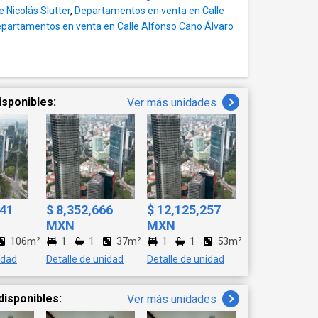
rtes. EasyBroker ID:
 Nicolás Slutter
,
Departamentos en venta en Calle
partamentos en venta en Calle Alfonso Cano Álvaro
isponibles:
Ver más unidades
641
$ 8,352,666
$ 12,125,257
MXN
MXN
106m²
1
1
37m²
1
1
53m²
idad
Detalle de unidad
Detalle de unidad
disponibles:
Ver más unidades