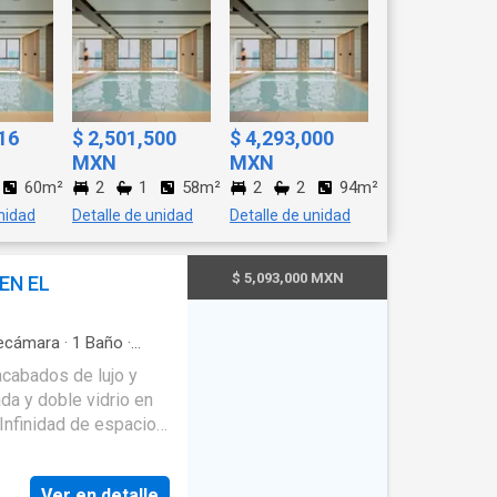
16
$ 2,501,500
$ 4,293,000
MXN
MXN
60m²
2
1
58m²
2
2
94m²
nidad
Detalle de unidad
Detalle de unidad
$ 5,093,000 MXN
EN EL
ecámara
·
1
Baño
·
·
Caseta de vigilancia
·
acabados de lujo y
·
Cocina integral
·
o
·
Gimnasio
·
Jacuzzi
·
ivalente
·
Seguridad
·
y al aire libre -
 Ludoteca Además
Ver en detalle