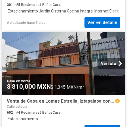
301
m²
5
Recámaras
4
Baños
Casa
·
Estacionamiento
·
Jardín
·
Cisterna
·
Cocina integral
·
Internet
·
Electricid
Ver en detalle
Actualizado hace 5 días
Ver foto
Casa
·
en venta
$ 810,000 MXN
$ 1,345 MXN/m²
Venta de Casa en Lomas Estrella, Iztapalapa con amplio jardín y 4 recámaras
Calle Lutecia
602
m²
4
Recámaras
5
Baños
Casa
·
Estacionamiento