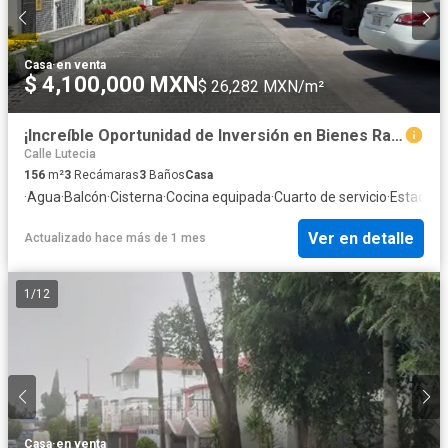
Casa
·
en venta
$ 4,100,000 MXN
$ 26,282 MXN/m²
¡Increíble Oportunidad de Inversión en Bienes Raíces! ¿Buscas una inversión segura y altamente rentable? Esta es tu oportunidad de adquir.
Calle Lutecia
156
m²
3
Recámaras
3
Baños
Casa
·
Agua
·
Balcón
·
Cisterna
·
Cocina equipada
·
Cuarto de servicio
·
Estacion
Ver en detalle
Actualizado hace más de 1 mes
1
/
12
Casa
·
en venta