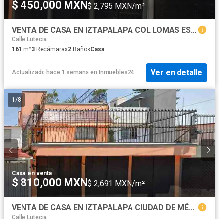
$ 450,000 MXN
$ 2,795 MXN/m²
VENTA DE CASA EN IZTAPALAPA COL LOMAS ESTRELLA 2DA SECC
Calle Lutecia
161
m²
3
Recámaras
2
Baños
Casa
Ver en detalle
Actualizado hace 1 semana
en
Inmuebles24
1
/
8
Casa
·
en venta
$ 810,000 MXN
$ 2,691 MXN/m²
VENTA DE CASA EN IZTAPALAPA CIUDAD DE MÉXICO
Calle Lutecia