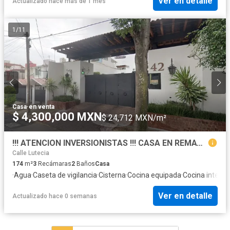
Ver en detalle
Actualizado hace más de 1 mes
1
/
11
Casa
·
en venta
$ 4,300,000 MXN
$ 24,712 MXN/m²
!!! ATENCION INVERSIONISTAS !!! CASA EN REMATE BANCARIO, ADJUDICADA, ENTREGA DE 3 A 6 MESES, LOMAS ESTRELLA, IZTAPALAPA !!!
Calle Lutecia
174
m²
3
Recámaras
2
Baños
Casa
·
Agua
·
Caseta de vigilancia
·
Cisterna
·
Cocina equipada
·
Cocina integra
Ver en detalle
Actualizado hace 0 semanas