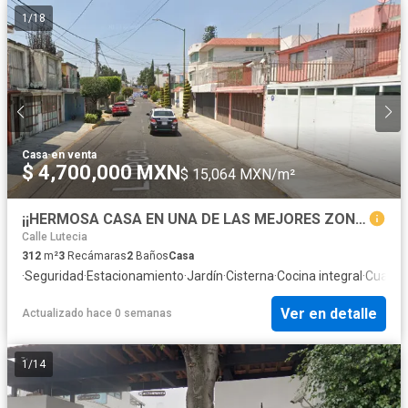
1
/
18
Casa
·
en venta
$ 4,700,000 MXN
$ 15,064 MXN/m²
¡¡HERMOSA CASA EN UNA DE LAS MEJORES ZONAS DE LOMAS ESTRELLA!!
Calle Lutecia
312
m²
3
Recámaras
2
Baños
Casa
·
Seguridad
·
Estacionamiento
·
Jardín
·
Cisterna
·
Cocina integral
·
Cuarto 
Ver en detalle
Actualizado hace 0 semanas
1
/
14