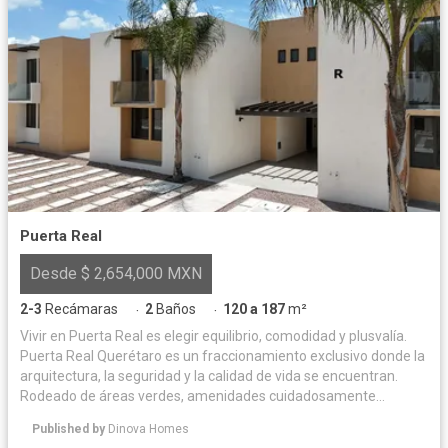
Puerta Real
Desde $ 2,654,000 MXN
2-3
Recámaras
2
Baños
120 a 187
m²
·
·
Vivir en Puerta Real es elegir equilibrio, comodidad y plusvalía.
Puerta Real Querétaro es un fraccionamiento exclusivo donde la
arquitectura, la seguridad y la calidad de vida se encuentran.
Rodeado de áreas verdes, amenidades cuidadosamente
diseñadas y espacios para convivir, ofrece un entorno privado y
Published by
Dinova Homes
armonioso para disfrutar cada día. Su ubicación privilegiada