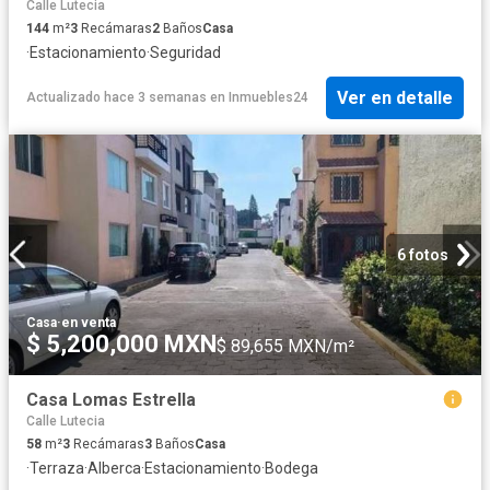
Calle Lutecia
144
m²
3
Recámaras
2
Baños
Casa
·
Estacionamiento
·
Seguridad
Ver en detalle
Actualizado hace 3 semanas
en
Inmuebles24
6 fotos
Casa
·
en venta
$ 5,200,000 MXN
$ 89,655 MXN/m²
Casa Lomas Estrella
Calle Lutecia
58
m²
3
Recámaras
3
Baños
Casa
·
Terraza
·
Alberca
·
Estacionamiento
·
Bodega