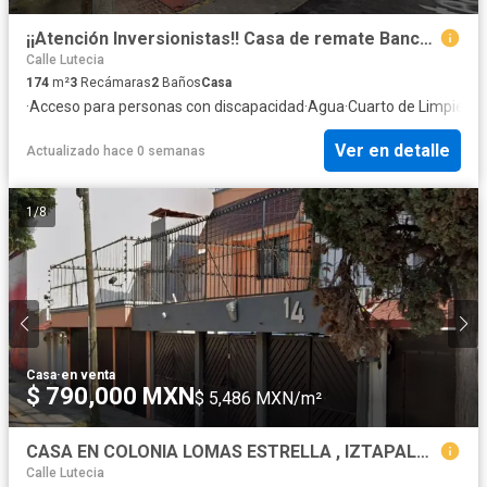
¡¡Atención Inversionistas!! Casa de remate Bancario Adjudicada Entrega de 3 a 6 mese Col. Lomas Estrella, CDMX
Calle Lutecia
174
m²
3
Recámaras
2
Baños
Casa
·
Acceso para personas con discapacidad
·
Agua
·
Cuarto de Limpieza
·
Ver en detalle
Actualizado hace 0 semanas
1
/
8
Casa
·
en venta
$ 790,000 MXN
$ 5,486 MXN/m²
CASA EN COLONIA LOMAS ESTRELLA , IZTAPALAPA!!!
Calle Lutecia