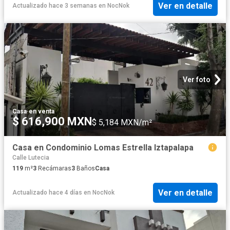
Ver en detalle
Actualizado hace 3 semanas
en
NocNok
Ver foto
Casa
·
en venta
$ 616,900 MXN
$ 5,184 MXN/m²
Casa en Condominio Lomas Estrella Iztapalapa
Calle Lutecia
119
m²
3
Recámaras
3
Baños
Casa
Ver en detalle
Actualizado hace 4 días
en
NocNok