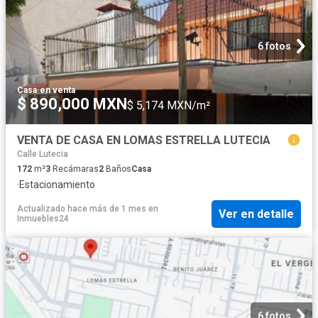
6 fotos
Casa
·
en venta
$ 890,000 MXN
$ 5,174 MXN/m²
VENTA DE CASA EN LOMAS ESTRELLA LUTECIA
Calle Lutecia
172
m²
3
Recámaras
2
Baños
Casa
·
Estacionamiento
Actualizado hace más de 1 mes
en
Ver en detalle
Inmuebles24
6 fotos