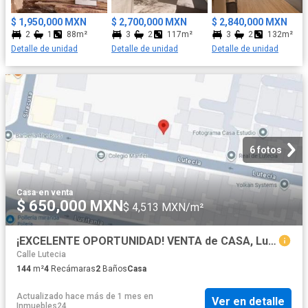
$ 1,950,000 MXN
$ 2,700,000 MXN
$ 2,840,000 MXN
2
1
88m²
3
2
117m²
3
2
132m²
Detalle de unidad
Detalle de unidad
Detalle de unidad
6 fotos
Casa
·
en venta
$ 650,000 MXN
$ 4,513 MXN/m²
¡EXCELENTE OPORTUNIDAD! VENTA de CASA, Lutecia, Lomas Estrella 2da Secc, Iztapalapa, CDMX
Calle Lutecia
144
m²
4
Recámaras
2
Baños
Casa
Actualizado hace más de 1 mes
en
Ver en detalle
Inmuebles24