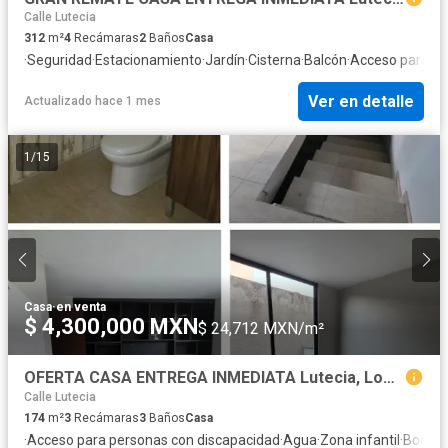
Calle Lutecia
312
m²
4
Recámaras
2
Baños
Casa
·
Seguridad
·
Estacionamiento
·
Jardín
·
Cisterna
·
Balcón
·
Acceso para pe
Ver en detalle
Actualizado hace 1 mes
1
/
15
Casa
·
en venta
$ 4,300,000 MXN
$ 24,712 MXN/m²
OFERTA CASA ENTREGA INMEDIATA Lutecia, Lomas Estrella Iztapalapa
Calle Lutecia
174
m²
3
Recámaras
3
Baños
Casa
·
Acceso para personas con discapacidad
·
Agua
·
Zona infantil
·
Bodeg