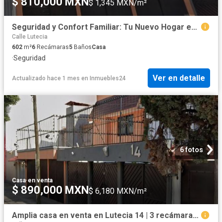
$ 810,000 MXN
$ 1,345 MXN/m²
Seguridad y Confort Familiar: Tu Nuevo Hogar en Lomas Estrella
Calle Lutecia
602
m²
6
Recámaras
5
Baños
Casa
·
Seguridad
Ver en detalle
Actualizado hace 1 mes
en
Inmuebles24
6 fotos
Casa
·
en venta
$ 890,000 MXN
$ 6,180 MXN/m²
Amplia casa en venta en Lutecia 14 | 3 recámaras, 3 estacionamientos