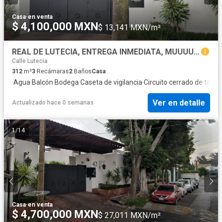
Casa
·
en venta
$ 4,100,000 MXN
$ 13,141 MXN/m²
REAL DE LUTECIA, ENTREGA INMEDIATA, MUUUUUUY POR DEBAJO DEL VALOR COMERCIAL.
Calle Lutecia
312
m²
3
Recámaras
2
Baños
Casa
·
Agua
·
Balcón
·
Bodega
·
Caseta de vigilancia
·
Circuito cerrado de televi
Ver en detalle
Actualizado hace 0 semanas
1
/
14
Casa
·
en venta
$ 4,700,000 MXN
$ 27,011 MXN/m²