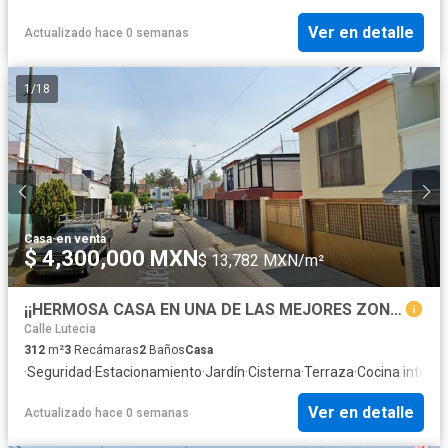
Ver en detalle
Actualizado hace 0 semanas
1
/
18
Casa
·
en venta
$ 4,300,000 MXN
$ 13,782 MXN/m²
¡¡HERMOSA CASA EN UNA DE LAS MEJORES ZONAS DE LOMAS ESTRELLA!!
Calle Lutecia
312
m²
3
Recámaras
2
Baños
Casa
·
Seguridad
·
Estacionamiento
·
Jardín
·
Cisterna
·
Terraza
·
Cocina integra
Ver en detalle
Actualizado hace 0 semanas