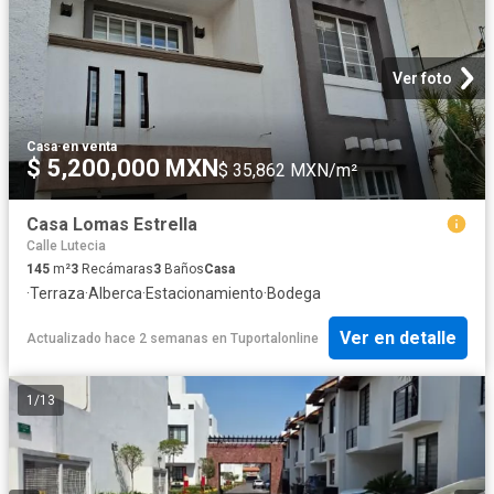
Ver foto
Casa
·
en venta
$ 5,200,000 MXN
$ 35,862 MXN/m²
Casa Lomas Estrella
Calle Lutecia
145
m²
3
Recámaras
3
Baños
Casa
·
Terraza
·
Alberca
·
Estacionamiento
·
Bodega
Ver en detalle
Actualizado hace 2 semanas
en
Tuportalonline
1
/
13