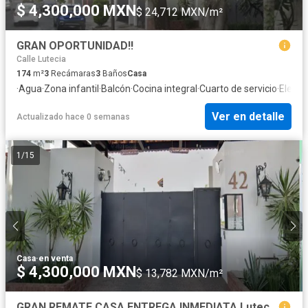
$ 4,300,000 MXN
$ 24,712 MXN/m²
GRAN OPORTUNIDAD!!
Calle Lutecia
174
m²
3
Recámaras
3
Baños
Casa
·
Agua
·
Zona infantil
·
Balcón
·
Cocina integral
·
Cuarto de servicio
·
Electr
Ver en detalle
Actualizado hace 0 semanas
1
/
15
Casa
·
en venta
$ 4,300,000 MXN
$ 13,782 MXN/m²
GRAN REMATE CASA ENTREGA INMEDIATA Lutecia , Lomas Estrella Iztapalapa