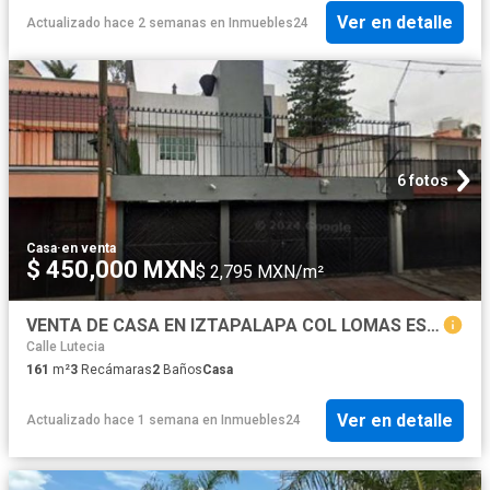
Ver en detalle
Actualizado hace 2 semanas
en
Inmuebles24
6 fotos
Casa
·
en venta
$ 450,000 MXN
$ 2,795 MXN/m²
VENTA DE CASA EN IZTAPALAPA COL LOMAS ESTRTELLA 2DA SECCION
Calle Lutecia
161
m²
3
Recámaras
2
Baños
Casa
Ver en detalle
Actualizado hace 1 semana
en
Inmuebles24