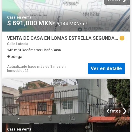
Casa
·
en venta
$ 891,000 MXN
$ 6,144 MXN/m²
VENTA DE CASA EN LOMAS ESTRELLA SEGUNDA SECCION IZTAPALAPA. RECUPERACION BANCARIA
Calle Lutecia
145
m²
3
Recámaras
1
Baño
Casa
·
Bodega
Actualizado hace más de 1 mes
en
Ver en detalle
Inmuebles24
6 fotos
Casa
·
en venta