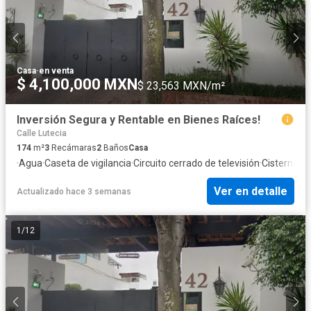
Casa
·
en venta
$ 4,100,000 MXN
$ 23,563 MXN/m²
Inversión Segura y Rentable en Bienes Raíces!
Calle Lutecia
174
m²
3
Recámaras
2
Baños
Casa
·
Agua
·
Caseta de vigilancia
·
Circuito cerrado de televisión
·
Cisterna
·
Co
Ver en detalle
Actualizado hace 3 semanas
1
/
12