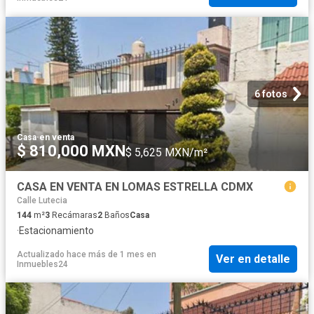
6 fotos
Casa
·
en venta
$ 810,000 MXN
$ 5,625 MXN/m²
CASA EN VENTA EN LOMAS ESTRELLA CDMX
Calle Lutecia
144
m²
3
Recámaras
2
Baños
Casa
·
Estacionamiento
Actualizado hace más de 1 mes
en
Ver en detalle
Inmuebles24