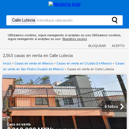
Utilizamos cookies, sigue navegando si aceptas su uso.Utilizamos cookies,
sigue navegando si aceptas su uso.
Nuestros socios
BLOQUEAR
ACEPTO
2,563 casas en venta en Calle Lutecia
Inicio
>
Casas en venta en Mexico
>
Casas en venta en Ciudad De Mexico
>
Casas
en venta en San Pedro Ciudad de México
>
Casas en venta en Calle Lutecia
6 fotos
Casa
·
en venta