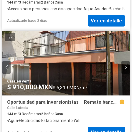
144
m²
3
Recámaras
2
Baños
Casa
·
Acceso para personas con discapacidad
·
Agua
·
Asador
·
Balcón
·
Bode
Ver en detalle
Actualizado hace 2 días
1
/
7
Casa
·
en venta
$ 910,000 MXN
$ 6,319 MXN/m²
Oportunidad para inversionistas – Remate bancario
Calle Lutecia
144
m²
3
Recámaras
2
Baños
Casa
·
Agua
·
Electricidad
·
Estacionamiento
·
Wifi