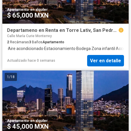
Apartamento
·
en alquiler
$ 65,000 MXN
Departameno en Renta en Torre Lativ, San Pedro Garza Garcia, NL
Calle María Curie Monterrey
2
Recámaras
3
Baños
Apartamento
·
Aire acondicionado
·
Estacionamiento
·
Bodega
·
Zona infantil
·
Acceso 
Ver en detalle
Actualizado hace 0 semanas
1
/
18
Apartamento
·
en alquiler
$ 45,000 MXN