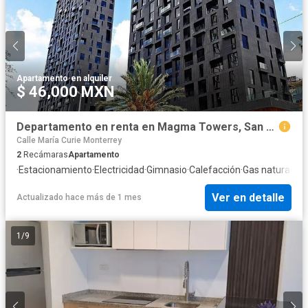
Apartamento
·
en alquiler
$ 46,000 MXN
Departamento en renta en Magma Towers, San Pedro Garza Garcia
Calle María Curie Monterrey
2
Recámaras
Apartamento
·
Estacionamiento
·
Electricidad
·
Gimnasio
·
Calefacción
·
Gas natural
·
Se
Ver en detalle
Actualizado hace más de 1 mes
1
/
9