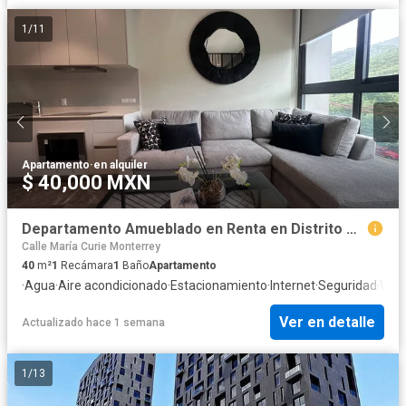
1
/
11
Apartamento
·
en alquiler
$ 40,000 MXN
Departamento Amueblado en Renta en Distrito Armida en Torre Acacia San Pedro Garza García
Calle María Curie Monterrey
40
m²
1
Recámara
1
Baño
Apartamento
·
Agua
·
Aire acondicionado
·
Estacionamiento
·
Internet
·
Seguridad
·
Wifi
Ver en detalle
Actualizado hace 1 semana
1
/
13