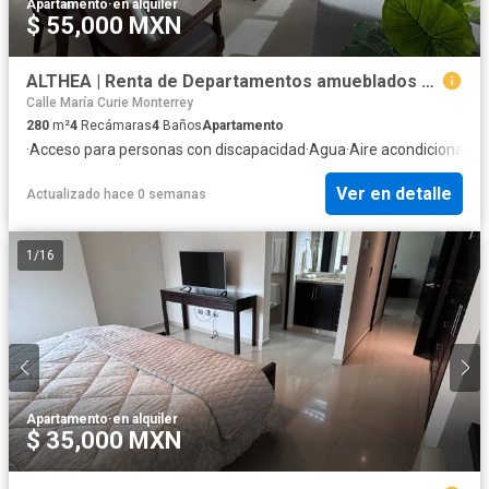
Apartamento
·
en alquiler
$ 55,000 MXN
ALTHEA | Renta de Departamentos amueblados Monterrey PENTHOUSE
Calle María Curie Monterrey
280
m²
4
Recámaras
4
Baños
Apartamento
·
Acceso para personas con discapacidad
·
Agua
·
Aire acondicionado
·
Ver en detalle
Actualizado hace 0 semanas
1
/
16
Apartamento
·
en alquiler
$ 35,000 MXN