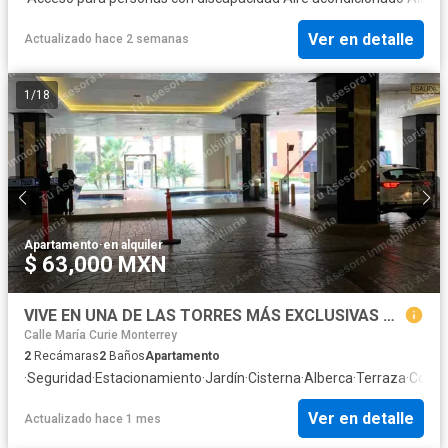
Ver en detalle
Actualizado hace 2 semanas
1
/
18
Apartamento
·
en alquiler
$ 63,000 MXN
VIVE EN UNA DE LAS TORRES MÁS EXCLUSIVAS DE SAN PEDRO
Calle María Curie Monterrey
2
Recámaras
2
Baños
Apartamento
·
Seguridad
·
Estacionamiento
·
Jardín
·
Cisterna
·
Alberca
·
Terraza
·
Cocina
Ver en detalle
Actualizado hace 1 mes