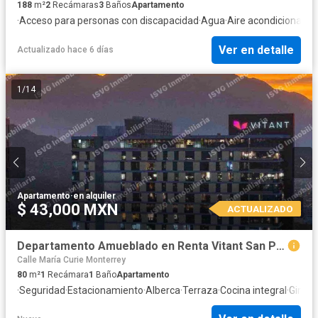
188
m²
2
Recámaras
3
Baños
Apartamento
·
Acceso para personas con discapacidad
·
Agua
·
Aire acondicionado
·
Ver en detalle
Actualizado hace 6 días
1
/
14
Apartamento
·
en alquiler
$ 43,000 MXN
ACTUALIZADO
Departamento Amueblado en Renta Vitant San Pedro
Calle María Curie Monterrey
80
m²
1
Recámara
1
Baño
Apartamento
·
Seguridad
·
Estacionamiento
·
Alberca
·
Terraza
·
Cocina integral
·
Gimna