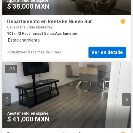
Apartamento
·
en alquiler
$ 38,000 MXN
Departamento en Renta En Nuevo Sur.
Calle María Curie Monterrey
108
m²
2
Recámaras
2
Baños
Apartamento
·
Estacionamiento
Ver en detalle
Actualizado hace más de 1 mes
1
/
13
Apartamento
·
en alquiler
$ 41,000 MXN