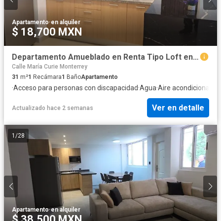
Apartamento
·
en alquiler
$ 18,700 MXN
Departamento Amueblado en Renta Tipo Loft en Zona Tec
Calle María Curie Monterrey
31
m²
1
Recámara
1
Baño
Apartamento
·
Acceso para personas con discapacidad
·
Agua
·
Aire acondicionado
·
Ver en detalle
Actualizado hace 2 semanas
1
/
28
Apartamento
·
en alquiler
$ 38,500 MXN