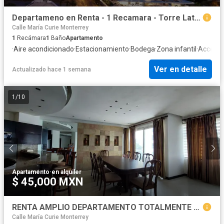
Departameno en Renta - 1 Recamara - Torre Lativ, SPGG, NL
Calle María Curie Monterrey
1
Recámara
1
Baño
Apartamento
·
Aire acondicionado
·
Estacionamiento
·
Bodega
·
Zona infantil
·
Acceso 
Ver en detalle
Actualizado hace 1 semana
1
/
10
Apartamento
·
en alquiler
$ 45,000 MXN
RENTA AMPLIO DEPARTAMENTO TOTALMENTE AMUEBLADO CON ALBERCA Y GIMNASIO,
Calle María Curie Monterrey