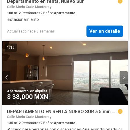
Departamento en renta, Nuevo Sur
Calle María Curie Monterrey
108
m²
2
Recámaras
2
Baños
Apartamento
·
Estacionamiento
Ver en detalle
Actualizado hace 3 semanas
1
/
19
Apartamento
·
en alquiler
$ 38,000 MXN
DEPARTAMENTO EN RENTA NUEVO SUR a 5 min del Tec
Calle María Curie Monterrey
135
m²
2
Recámaras
2
Baños
Apartamento
·
Acceso para personas con discapacidad
·
Aire acondicionado
·
Alber