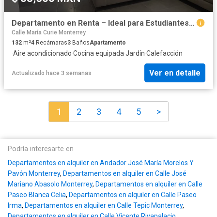
Departamento en Renta – Ideal para Estudiantes Col. Tecnológico
Calle María Curie Monterrey
132
m²
4
Recámaras
3
Baños
Apartamento
·
Aire acondicionado
·
Cocina equipada
·
Jardín
·
Calefacción
Ver en detalle
Actualizado hace 3 semanas
1
2
3
4
5
>
Podría interesarte en
Departamentos en alquiler en Andador José María Morelos Y
Pavón Monterrey
,
Departamentos en alquiler en Calle José
Mariano Abasolo Monterrey
,
Departamentos en alquiler en Calle
Paseo Blanca Celia
,
Departamentos en alquiler en Calle Paseo
Irma
,
Departamentos en alquiler en Calle Tepic Monterrey
,
Departamentos en alquiler en Calle Vicente Rivapalacio