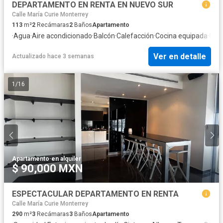
DEPARTAMENTO EN RENTA EN NUEVO SUR
Calle María Curie Monterrey
113
m²
2
Recámaras
2
Baños
Apartamento
·
Agua
·
Aire acondicionado
·
Balcón
·
Calefacción
·
Cocina equipada
·
Coci
Ver en detalle
Actualizado hace 3 semanas
1
/
16
Apartamento
·
en alquiler
$ 90,000 MXN
ESPECTACULAR DEPARTAMENTO EN RENTA
Calle María Curie Monterrey
290
m²
3
Recámaras
3
Baños
Apartamento