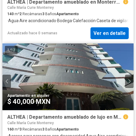
ALTHEA | Departamento amueblado en Monterrey DOS recámaras
Calle María Curie Monterrey
140
m²
2
Recámaras
3
Baños
Apartamento
·
Agua
·
Aire acondicionado
·
Bodega
·
Calefacción
·
Caseta de vigilancia
·
Ver en detalle
Actualizado hace 0 semanas
1
/
12
Apartamento
·
en alquiler
$ 40,000 MXN
ALTHEA | Departamento amueblado de lujo en Monterrey TRES recámaras
Calle María Curie Monterrey
160
m²
3
Recámaras
3
Baños
Apartamento
·
Acceso para personas con discapacidad
·
Agua
·
Aire acondicionado
·