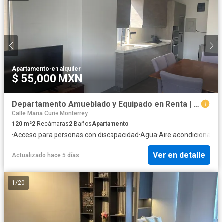
Apartamento
·
en alquiler
$ 55,000 MXN
Departamento Amueblado y Equipado en Renta | Magma Towers, San Pedro Garza García
Calle María Curie Monterrey
120
m²
2
Recámaras
2
Baños
Apartamento
·
Acceso para personas con discapacidad
·
Agua
·
Aire acondicionado
·
Ver en detalle
Actualizado hace 5 días
1
/
20