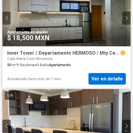
Apartamento
·
en alquiler
$ 18,500 MXN
Inner Tower / Departamento HERMOSO / Mty Centro
Calle María Curie Monterrey
50
m²
1
Recámara
1
Baño
Apartamento
Ver en detalle
Actualizado hace más de 1 mes
1
/
9