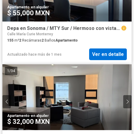
Apartamento
·
en alquiler
$ 55,000 MXN
Depa en Sonoma / MTY Sur / Hermoso con vistas impresionantes !
Calle María Curie Monterrey
155
m²
2
Recámaras
2
Baños
Apartamento
Ver en detalle
Actualizado hace más de 1 mes
1
/
34
Apartamento
·
en alquiler
$ 32,000 MXN