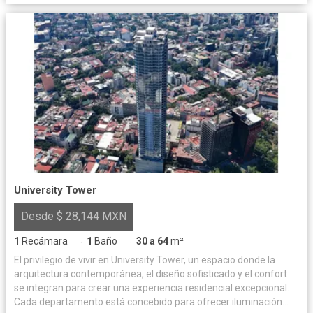
University Tower
Desde $ 28,144 MXN
1
Recámara
1
Baño
30 a 64
m²
·
·
El privilegio de vivir en University Tower, un espacio donde la
arquitectura contemporánea, el diseño sofisticado y el confort
se integran para crear una experiencia residencial excepcional.
Cada departamento está concebido para ofrecer iluminación