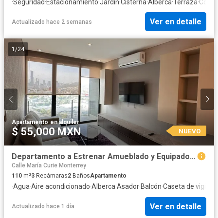
·
Seguridad
·
Estacionamiento
·
Jardín
·
Cisterna
·
Alberca
·
Terraza
·
Cocina
Ver en detalle
Actualizado hace 2 semanas
1
/
24
Apartamento
·
en alquiler
$ 55,000 MXN
NUEVO
Departamento a Estrenar Amueblado y Equipado en Renta en Torre Boreal A 1 min de Valle Oriente
Calle María Curie Monterrey
110
m²
3
Recámaras
2
Baños
Apartamento
·
Agua
·
Aire acondicionado
·
Alberca
·
Asador
·
Balcón
·
Caseta de vigilanc
Ver en detalle
Actualizado hace 1 día