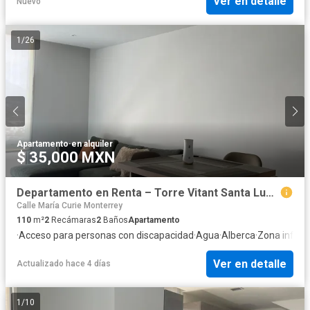
Ver en detalle
Nuevo
1
/
26
Apartamento
·
en alquiler
$ 35,000 MXN
Departamento en Renta – Torre Vitant Santa Lucía | Monterrey
Calle María Curie Monterrey
110
m²
2
Recámaras
2
Baños
Apartamento
·
Acceso para personas con discapacidad
·
Agua
·
Alberca
·
Zona infanti
Ver en detalle
Actualizado hace 4 días
1
/
10