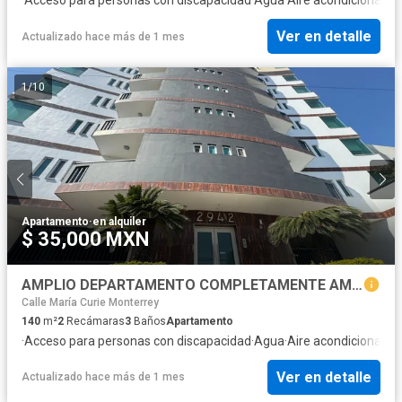
Ver en detalle
Actualizado hace más de 1 mes
1
/
10
Apartamento
·
en alquiler
$ 35,000 MXN
AMPLIO DEPARTAMENTO COMPLETAMENTE AMUEBLADO CERCA DE VALLE ORIENTE
Calle María Curie Monterrey
140
m²
2
Recámaras
3
Baños
Apartamento
·
Acceso para personas con discapacidad
·
Agua
·
Aire acondicionado
·
Ver en detalle
Actualizado hace más de 1 mes