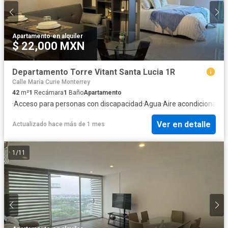
Apartamento
·
en alquiler
$ 22,000 MXN
Departamento Torre Vitant Santa Lucia 1R
Calle María Curie Monterrey
42
m²
1
Recámara
1
Baño
Apartamento
·
Acceso para personas con discapacidad
·
Agua
·
Aire acondicionado
·
Ver en detalle
Actualizado hace más de 1 mes
1
/
11