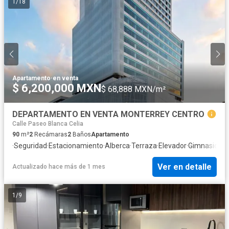
1
/
18
Apartamento
·
en venta
$ 6,200,000 MXN
$ 68,888 MXN/m²
DEPARTAMENTO EN VENTA MONTERREY CENTRO
Calle Paseo Blanca Celia
90
m²
2
Recámaras
2
Baños
Apartamento
·
Seguridad
·
Estacionamiento
·
Alberca
·
Terraza
·
Elevador
·
Gimnasio
·
Ac
Ver en detalle
Actualizado hace más de 1 mes
1
/
9