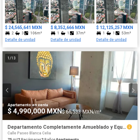
inquilinos. La ubicación estratégica de University Tower® te
conecta con todo lo que amas, empieza el día sin preocuparte
por el tráfico y disfruta trabajar desde casa; por la tarde- noche,
explora los exclusivos restaurantes, bares, y espacios culturales
$ 24,565,641 MXN
$ 8,352,666 MXN
$ 12,125,257 MXN
de la colina Juárez. University Tower® no es solo un lugar para
2
3
106m²
1
1
37m²
1
1
53m²
vivir, es un estilo de vida único diseñado para quienes buscan lo
Detalle de unidad
Detalle de unidad
Detalle de unidad
mejor. Más que adquirir un inmueble, habitar o invertir en
University Tower® es formar parte de una tendencia global que
redefine los estándares de vida urbana. Entre sus características
1
/
13
destaca una cimentación robusta que cumple con los más altos
estándares de seguridad estructural. ¿Estas listo para ser parte
de esta experiencia? Características del edificio • Jardín Elevado
• Spa • Gimnasio • Alberca • Cafetería • Studio Kitchen • Lounge •
Oficina de rentas • Horno para pizza • Estética Canina
Apartamento
·
en venta
$ 4,990,000 MXN
$ 66,533 MXN/m²
Departamento Completamente Amueblado y Equipado en Venta en Torre República
Calle Paseo Blanca Celia
75
m²
2
Recámaras
2
Baños
Apartamento