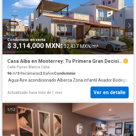
Condominio
·
en venta
$ 3,114,000 MXN
$ 32,437 MXN/m²
Casa Alba en Monterrey: Tu Primera Gran Decisión Patrimonial
Calle Paseo Blanca Celia
96
m²
3
Recámaras
2
Baños
Condominio
·
Agua
·
Aire acondicionado
·
Alberca
·
Zona infantil
·
Asador
·
Bodega
·
Bo
Ver en detalle
Actualizado hace más de 1 mes
1
/
12