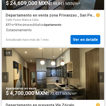
$ 24,609,000 MXN
$ 88,841 MXN/m²
Departamento en venta zona Privanzas , San Pedro Garza García
Calle Paseo Blanca Celia
277
m²
3
Recámaras
3
Baños
Apartamento
·
Estacionamiento
Ver en detalle
Actualizado hace más de 1 mes
1
/
9
Apartamento
·
en venta
$ 4,700,000 MXN
$ 73,437 MXN/m²
Departamento en preventa Vía Zócalo