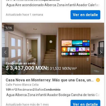
·
Agua
·
Aire acondicionado
·
Alberca
·
Zona infantil
·
Asador
·
Calefacción
Ver en detalle
Actualizado hace 1 semana
1
/
16
Condominio
·
en venta
$ 3,437,000 MXN
$ 31,532 MXN/m²
Casa Nova en Monterrey: Más que una Casa, una Oportunidad para Crecer
Calle Paseo Blanca Celia
109
m²
2
Recámaras
2
Baños
Condominio
·
Agua
·
Alberca
·
Zona infantil
·
Asador
·
Bodega
·
Cancha de tenis
·
Caseta 
Ver en detalle
Actualizado hace más de 1 mes