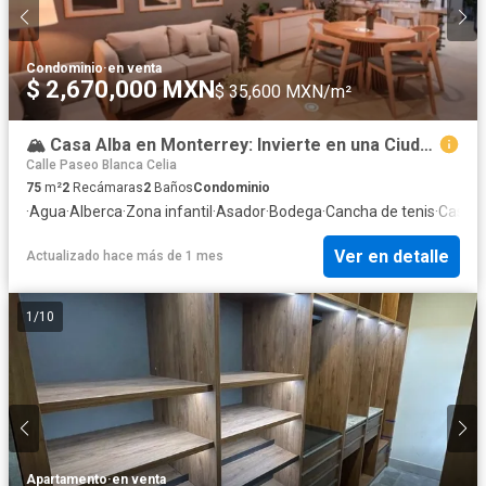
Condominio
·
en venta
$ 2,670,000 MXN
$ 35,600 MXN/m²
🏔️ Casa Alba en Monterrey: Invierte en una Ciudad que Nunca Deja de Crecer
Calle Paseo Blanca Celia
75
m²
2
Recámaras
2
Baños
Condominio
·
Agua
·
Alberca
·
Zona infantil
·
Asador
·
Bodega
·
Cancha de tenis
·
Caseta 
Ver en detalle
Actualizado hace más de 1 mes
1
/
10
Apartamento
·
en venta