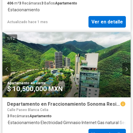
406
m²
3
Recámaras
3
Baños
Apartamento
·
Estacionamiento
Ver en detalle
Actualizado hace 1 mes
1
/
12
Apartamento
·
en venta
$ 10,500,000 MXN
Departamento en Fraccionamiento Sonoma Residencial
Calle Paseo Blanca Celia
3
Recámaras
Apartamento
·
Estacionamiento
·
Electricidad
·
Gimnasio
·
Internet
·
Gas natural
·
Seguri