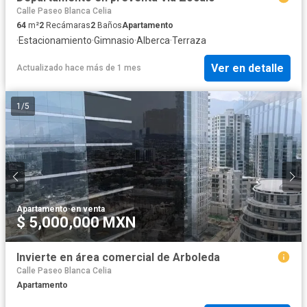
Calle Paseo Blanca Celia
64
m²
2
Recámaras
2
Baños
Apartamento
·
Estacionamiento
·
Gimnasio
·
Alberca
·
Terraza
Ver en detalle
Actualizado hace más de 1 mes
1
/
5
Apartamento
·
en venta
$ 5,000,000 MXN
Invierte en área comercial de Arboleda
Calle Paseo Blanca Celia
Apartamento