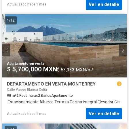
Ver en detalle
Actualizado hace 1 mes
1
/
12
Apartamento
·
en venta
$ 5,700,000 MXN
$ 63,333 MXN/m²
DEPARTAMENTO EN VENTA MONTERREY
Calle Paseo Blanca Celia
90
m²
2
Recámaras
2
Baños
Apartamento
·
Estacionamiento
·
Alberca
·
Terraza
·
Cocina integral
·
Elevador
·
Gimnas
Ver en detalle
Actualizado hace 1 mes