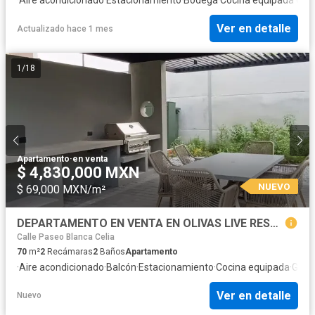
Ver en detalle
Actualizado hace 1 mes
1
/
18
Apartamento
·
en venta
$ 4,830,000 MXN
NUEVO
$ 69,000 MXN/m²
DEPARTAMENTO EN VENTA EN OLIVAS LIVE RESORT EN GUADALUPE NL
Calle Paseo Blanca Celia
70
m²
2
Recámaras
2
Baños
Apartamento
·
Aire acondicionado
·
Balcón
·
Estacionamiento
·
Cocina equipada
·
Gimn
Ver en detalle
Nuevo