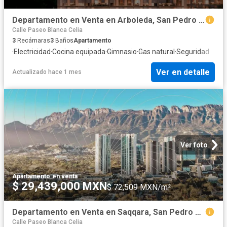
Departamento en Venta en Arboleda, San Pedro Garza Garcia NL
Calle Paseo Blanca Celia
3
Recámaras
3
Baños
Apartamento
·
Electricidad
·
Cocina equipada
·
Gimnasio
·
Gas natural
·
Seguridad
Ver en detalle
Actualizado hace 1 mes
Ver foto
Apartamento
·
en venta
$ 29,439,000 MXN
$ 72,509 MXN/m²
Departamento en Venta en Saqqara, San Pedro Garza Garcia NL
Calle Paseo Blanca Celia