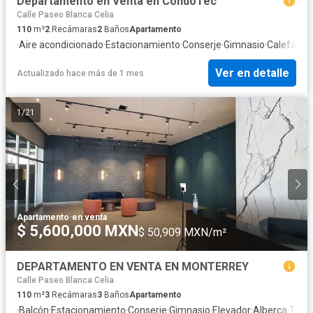
Departamento en Venta en CondoTec
Calle Paseo Blanca Celia
110
m²
2
Recámaras
2
Baños
Apartamento
·
Aire acondicionado
·
Estacionamiento
·
Conserje
·
Gimnasio
·
Calefacci
Ver en detalle
Actualizado hace más de 1 mes
1
/
21
Apartamento
·
en venta
$ 5,600,000 MXN
$ 50,909 MXN/m²
DEPARTAMENTO EN VENTA EN MONTERREY
Calle Paseo Blanca Celia
110
m²
3
Recámaras
3
Baños
Apartamento
·
Balcón
·
Estacionamiento
·
Conserje
·
Gimnasio
·
Elevador
·
Alberca
·
Terr