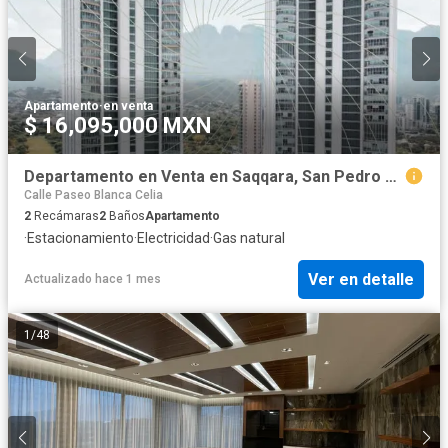
Apartamento
·
en venta
$ 16,095,000 MXN
Departamento en Venta en Saqqara, San Pedro Garza Garcia NL
Calle Paseo Blanca Celia
2
Recámaras
2
Baños
Apartamento
·
Estacionamiento
·
Electricidad
·
Gas natural
Ver en detalle
Actualizado hace 1 mes
1
/
48