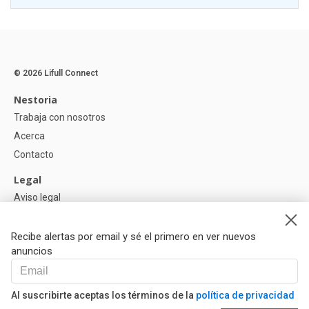
© 2026 Lifull Connect
Nestoria
Trabaja con nosotros
Acerca
Contacto
Legal
Aviso legal
Política de Privacidad
Política de Cookies
Recibe alertas por email y sé el primero en ver nuevos
anuncios
Ayuda
Preguntas
Al suscribirte aceptas los términos de la
política de privacidad
Nuestros Partners