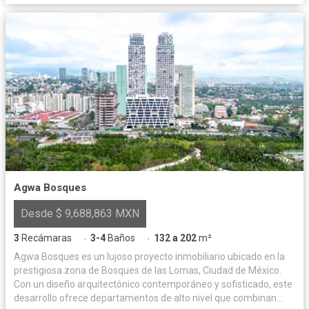
Agwa Bosques
Desde $ 9,688,863 MXN
3
Recámaras
3-4
Baños
132 a 202
m²
·
·
Agwa Bosques es un lujoso proyecto inmobiliario ubicado en la
prestigiosa zona de Bosques de las Lomas, Ciudad de México.
Con un diseño arquitectónico contemporáneo y sofisticado, este
desarrollo ofrece departamentos de alto nivel que combinan