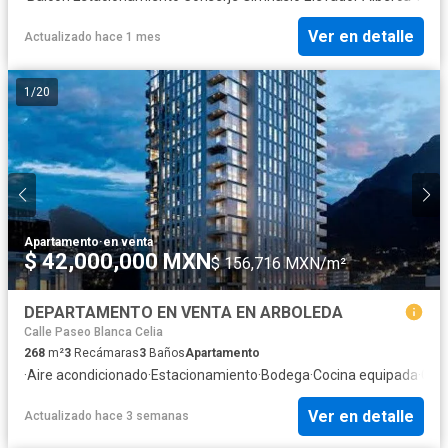
Ver en detalle
Actualizado hace 1 mes
1
/
20
Apartamento
·
en venta
$ 42,000,000 MXN
$ 156,716 MXN/m²
DEPARTAMENTO EN VENTA EN ARBOLEDA
Calle Paseo Blanca Celia
268
m²
3
Recámaras
3
Baños
Apartamento
·
Aire acondicionado
·
Estacionamiento
·
Bodega
·
Cocina equipada
·
Gim
Ver en detalle
Actualizado hace 3 semanas