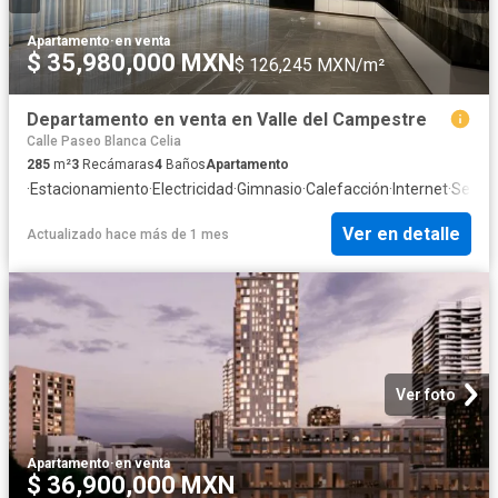
Apartamento
·
en venta
$ 35,980,000 MXN
$ 126,245 MXN/m²
Departamento en venta en Valle del Campestre
Calle Paseo Blanca Celia
285
m²
3
Recámaras
4
Baños
Apartamento
·
Estacionamiento
·
Electricidad
·
Gimnasio
·
Calefacción
·
Internet
·
Segur
Ver en detalle
Actualizado hace más de 1 mes
Ver foto
Apartamento
·
en venta
$ 36,900,000 MXN