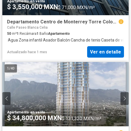
Apartamento
·
en venta
$ 3,550,000 MXN
$ 71,000 MXN/m²
Departamento Centro de Monterrey Torre Colonia
Calle Paseo Blanca Celia
50
m²
1
Recámara
1
Baño
Apartamento
·
Agua
·
Zona infantil
·
Asador
·
Balcón
·
Cancha de tenis
·
Caseta de vigila
Ver en detalle
Actualizado hace 1 mes
1
/
40
Apartamento
·
en venta
$ 34,800,000 MXN
$ 131,320 MXN/m²