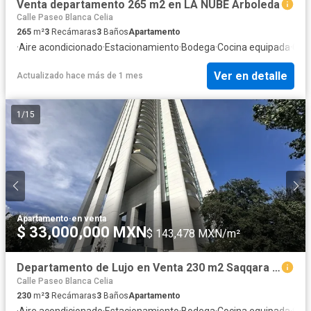
Venta departamento 265 m2 en LA NUBE Arboleda
Calle Paseo Blanca Celia
265
m²
3
Recámaras
3
Baños
Apartamento
·
Aire acondicionado
·
Estacionamiento
·
Bodega
·
Cocina equipada
·
Gim
Ver en detalle
Actualizado hace más de 1 mes
1
/
15
Apartamento
·
en venta
$ 33,000,000 MXN
$ 143,478 MXN/m²
Departamento de Lujo en Venta 230 m2 Saqqara Jardines del Campestre
Calle Paseo Blanca Celia
230
m²
3
Recámaras
3
Baños
Apartamento
·
Aire acondicionado
·
Estacionamiento
·
Bodega
·
Cocina equipada
·
Gim