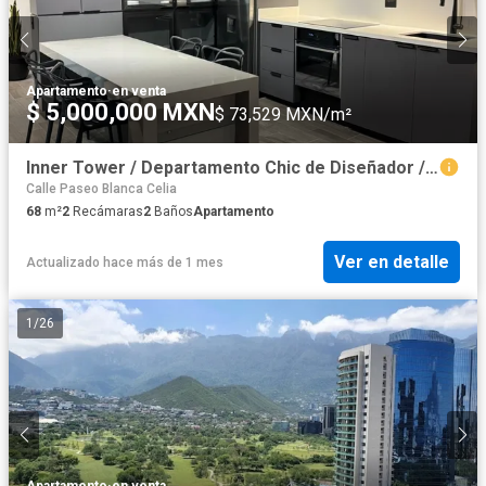
Apartamento
·
en venta
$ 5,000,000 MXN
$ 73,529 MXN/m²
Inner Tower / Departamento Chic de Diseñador / Mty Centro
Calle Paseo Blanca Celia
68
m²
2
Recámaras
2
Baños
Apartamento
Ver en detalle
Actualizado hace más de 1 mes
1
/
26
Apartamento
·
en venta