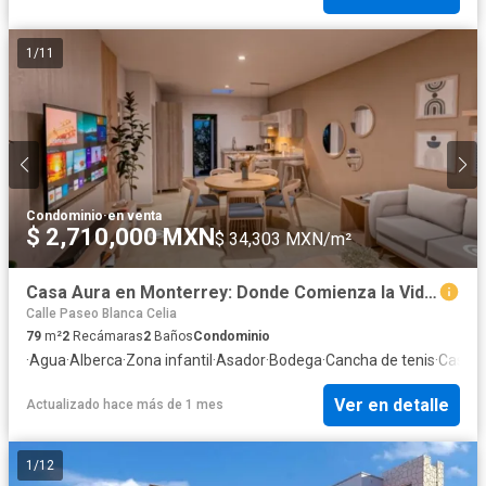
1
/
11
Condominio
·
en venta
$ 2,710,000 MXN
$ 34,303 MXN/m²
Casa Aura en Monterrey: Donde Comienza la Vida que Siempre Has Imaginado
Calle Paseo Blanca Celia
79
m²
2
Recámaras
2
Baños
Condominio
·
Agua
·
Alberca
·
Zona infantil
·
Asador
·
Bodega
·
Cancha de tenis
·
Caseta 
Ver en detalle
Actualizado hace más de 1 mes
1
/
12