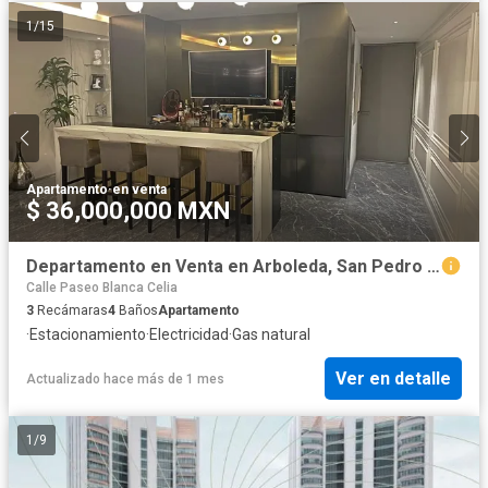
1
/
15
Apartamento
·
en venta
$ 36,000,000 MXN
Departamento en Venta en Arboleda, San Pedro Garza Garcia NL
Calle Paseo Blanca Celia
3
Recámaras
4
Baños
Apartamento
·
Estacionamiento
·
Electricidad
·
Gas natural
Ver en detalle
Actualizado hace más de 1 mes
1
/
9