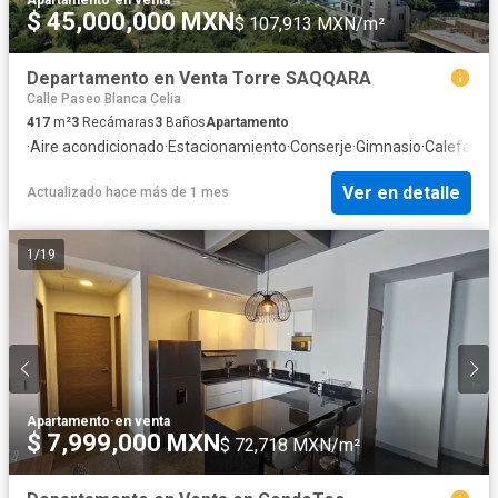
$ 45,000,000 MXN
$ 107,913 MXN/m²
Departamento en Venta Torre SAQQARA
Calle Paseo Blanca Celia
417
m²
3
Recámaras
3
Baños
Apartamento
·
Aire acondicionado
·
Estacionamiento
·
Conserje
·
Gimnasio
·
Calefacci
Ver en detalle
Actualizado hace más de 1 mes
1
/
19
Apartamento
·
en venta
$ 7,999,000 MXN
$ 72,718 MXN/m²