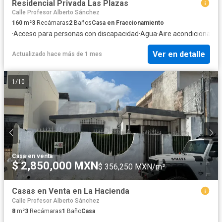
Residencial Privada Las Plazas
Calle Profesor Alberto Sánchez
160
m²
3
Recámaras
2
Baños
Casa en Fraccionamiento
·
Acceso para personas con discapacidad
·
Agua
·
Aire acondicionado
·
Ver en detalle
Actualizado hace más de 1 mes
1
/
10
Casa
·
en venta
$ 2,850,000 MXN
$ 356,250 MXN/m²
Casas en Venta en La Hacienda
Calle Profesor Alberto Sánchez
8
m²
3
Recámaras
1
Baño
Casa