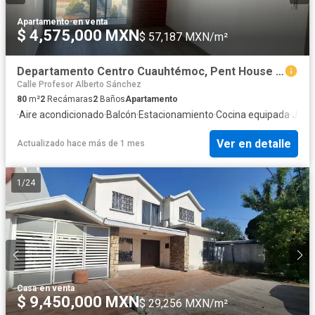
Apartamento
·
en venta
$ 4,575,000 MXN
$ 57,187 MXN/m²
Departamento Centro Cuauhtémoc, Pent House Piso 16
Calle Profesor Alberto Sánchez
80
m²
2
Recámaras
2
Baños
Apartamento
·
Aire acondicionado
·
Balcón
·
Estacionamiento
·
Cocina equipada
·
Jard
Ver en detalle
Actualizado hace más de 1 mes
1
/
24
Casa
·
en venta
$ 9,450,000 MXN
$ 29,256 MXN/m²