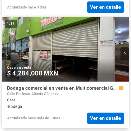
Ver en detalle
Actualizado hace 3 días
1
/
13
Casa
·
en venta
$ 4,284,000 MXN
Bodega comercial en venta en Multicomercial Guadalupe
Calle Profesor Alberto Sánchez
Casa
·
Bodega
Ver en detalle
Actualizado hace más de 1 mes