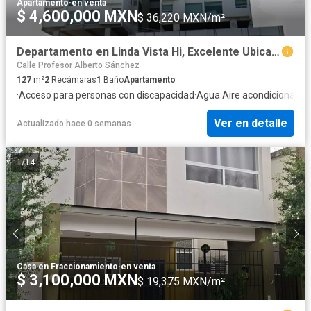
Apartamento
·
en venta
$ 4,600,000 MXN
$ 36,220 MXN/m²
Departamento en Linda Vista Hi, Excelente Ubicacion
Calle Profesor Alberto Sánchez
127
m²
2
Recámaras
1
Baño
Apartamento
·
Acceso para personas con discapacidad
·
Agua
·
Aire acondicionado
·
Ver en detalle
Actualizado hace 0 semanas
1
/
14
Casa en Fraccionamiento
·
en venta
$ 3,100,000 MXN
$ 19,375 MXN/m²