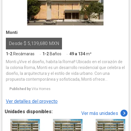
Monti
Desde $ 5,139,680 MXN
1-2
Recámaras
1-2
Baños
49 a 134
m²
·
·
Monti ¡¡Vive el diseño, habita la Roma!! Ubicado en el corazón de
la colonia Roma, Monti es un desarrollo residencial que celebra el
diseño, la arquitectura y el estilo de vida urbano. Con una
propuesta contemporánea y sofisticada, Monti ofrece
departamentos diseñados para quienes buscan una vida
Published by
Vita Homes
conectada, estética y funcional en una de las zonas más
vibrantes de la Ciudad de México. Monti combina acabados de
Ver detalles del proyecto
alta calidad, distribución inteligente de espacios y una
arquitectura que dialoga con el carácter histórico y cosmopolita
Unidades disponibles:
Ver más unidades
de la Roma. Cada unidad ha sido pensada para ofrecer confort,
luz natural y privacidad, mientras que las áreas comunes elevan
la experiencia cotidiana de sus residentes. Descubre un nuevo