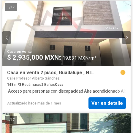
1
/
17
Casa
·
en venta
$ 2,935,000 MXN
$ 19,831 MXN/m²
Casa en venta 2 pisos, Guadalupe , N.L.
Calle Profesor Alberto Sánchez
148
m²
3
Recámaras
2
Baños
Casa
·
Acceso para personas con discapacidad
·
Aire acondicionado
·
Alber
Ver en detalle
Actualizado hace más de 1 mes
1
/
17