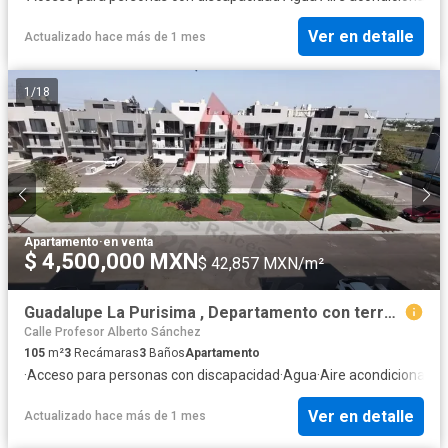
Ver en detalle
Actualizado hace más de 1 mes
1
/
18
Apartamento
·
en venta
$ 4,500,000 MXN
$ 42,857 MXN/m²
Guadalupe La Purisima , Departamento con terraza y asador.
Calle Profesor Alberto Sánchez
105
m²
3
Recámaras
3
Baños
Apartamento
·
Acceso para personas con discapacidad
·
Agua
·
Aire acondicionado
·
Ver en detalle
Actualizado hace más de 1 mes