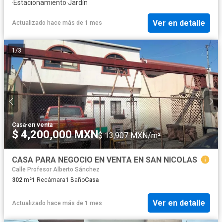
·
Estacionamiento
·
Jardín
Ver en detalle
Actualizado hace más de 1 mes
1
/
3
Casa
·
en venta
$ 4,200,000 MXN
$ 13,907 MXN/m²
CASA PARA NEGOCIO EN VENTA EN SAN NICOLAS
Calle Profesor Alberto Sánchez
302
m²
1
Recámara
1
Baño
Casa
Ver en detalle
Actualizado hace más de 1 mes