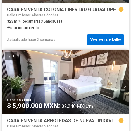
CASA EN VENTA COLONIA LIBERTAD GUADALUPE
Calle Profesor Alberto Sánchez
323
m²
4
Recámaras
3
Baños
Casa
·
Estacionamiento
Ver en detalle
Actualizado hace 2 semanas
1
/
51
Casa
·
en venta
$ 5,900,000 MXN
$ 32,240 MXN/m²
CASA EN VENTA ARBOLEDAS DE NUEVA LINDAVISTA GUADALUPE
Calle Profesor Alberto Sánchez