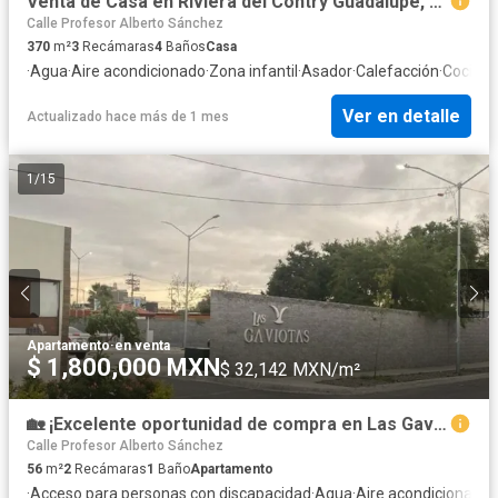
Venta de Casa en Riviera del Contry Guadalupe, N. L.
Calle Profesor Alberto Sánchez
370
m²
3
Recámaras
4
Baños
Casa
·
Agua
·
Aire acondicionado
·
Zona infantil
·
Asador
·
Calefacción
·
Cocina 
Ver en detalle
Actualizado hace más de 1 mes
1
/
15
Apartamento
·
en venta
$ 1,800,000 MXN
$ 32,142 MXN/m²
🏡 ¡Excelente oportunidad de compra en Las Gaviotas, Guadalupe, NL!
Calle Profesor Alberto Sánchez
56
m²
2
Recámaras
1
Baño
Apartamento
·
Acceso para personas con discapacidad
·
Agua
·
Aire acondicionado
·