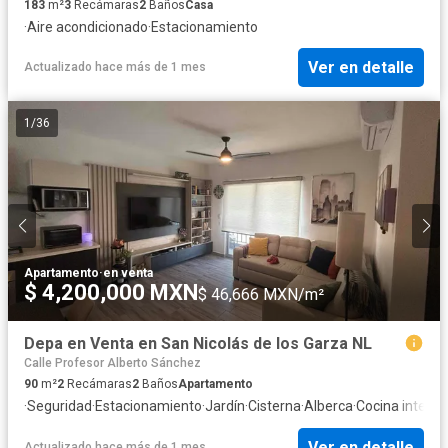
183
m²
3
Recámaras
2
Baños
Casa
·
Aire acondicionado
·
Estacionamiento
Ver en detalle
Actualizado hace más de 1 mes
1
/
36
Apartamento
·
en venta
$ 4,200,000 MXN
$ 46,666 MXN/m²
Depa en Venta en San Nicolás de los Garza NL
Calle Profesor Alberto Sánchez
90
m²
2
Recámaras
2
Baños
Apartamento
·
Seguridad
·
Estacionamiento
·
Jardín
·
Cisterna
·
Alberca
·
Cocina integra
Ver en detalle
Actualizado hace más de 1 mes