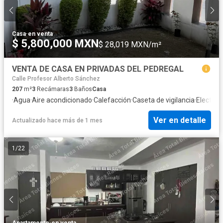
Casa
·
en venta
$ 5,800,000 MXN
$ 28,019 MXN/m²
VENTA DE CASA EN PRIVADAS DEL PEDREGAL
Calle Profesor Alberto Sánchez
207
m²
3
Recámaras
3
Baños
Casa
·
Agua
·
Aire acondicionado
·
Calefacción
·
Caseta de vigilancia
·
Electric
Ver en detalle
Actualizado hace más de 1 mes
1
/
22
Apartamento
·
en venta