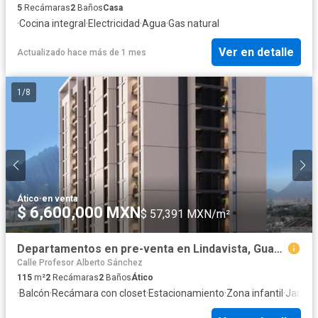
5
Recámaras
2
Baños
Casa
·
Cocina integral
·
Electricidad
·
Agua
·
Gas natural
Ver en detalle
Actualizado hace más de 1 mes
1
/
8
Ático
·
en venta
$ 6,600,000 MXN
$ 57,391 MXN/m²
Departamentos en pre-venta en Lindavista, Guadalupe, Nuevo León. (PTorres)
Calle Profesor Alberto Sánchez
115
m²
2
Recámaras
2
Baños
Ático
·
Balcón
·
Recámara con closet
·
Estacionamiento
·
Zona infantil
·
Jardín
·