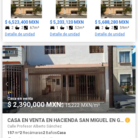
estilo de vida en Monti: diseño, ubicación y estilo en perfecta
armonía.
$ 6,523,400 MXN
$ 5,203,120 MXN
$ 5,688,280 MXN
2
2
67m²
1
1
52m²
2
2
59m²
Detalle de unidad
Detalle de unidad
Detalle de unidad
1
/
18
Casa
·
en venta
$ 2,390,000 MXN
$ 15,222 MXN/m²
CASA EN VENTA EN HACIENDA SAN MIGUEL EN GUADALUPE
Calle Profesor Alberto Sánchez
157
m²
2
Recámaras
2
Baños
Casa