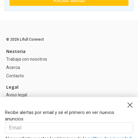
Recibir alertas
© 2026 Lifull Connect
Nestoria
Trabaja con nosotros
Acerca
Contacto
Legal
Aviso legal
Política de Privacidad
Política de Cookies
Recibe alertas por email y sé el primero en ver nuevos
anuncios
Ayuda
Preguntas