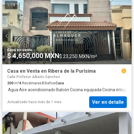
1
/
19
Casa
·
en venta
$ 4,650,000 MXN
$ 23,250 MXN/m²
Casa en Venta en Ribera de la Purísima
Calle Profesor Alberto Sánchez
200
m²
4
Recámaras
3
Baños
Casa
·
Agua
·
Aire acondicionado
·
Balcón
·
Cocina equipada
·
Cocina integral
·
E
Ver en detalle
Actualizado hace más de 1 mes
1
/
9