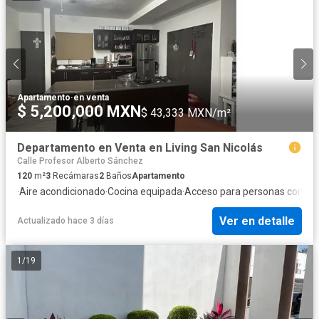
Apartamento
·
en venta
$ 5,200,000 MXN
$ 43,333 MXN/m²
Departamento en Venta en Living San Nicolás
Calle Profesor Alberto Sánchez
120
m²
3
Recámaras
2
Baños
Apartamento
·
Aire acondicionado
·
Cocina equipada
·
Acceso para personas con di
Ver en detalle
Actualizado hace 3 días
1
/
19