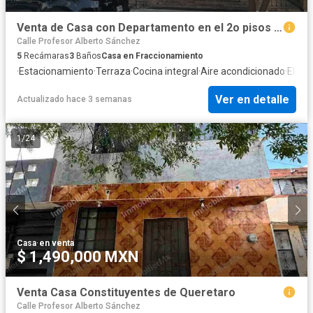
Venta de Casa con Departamento en el 2o pisos Fraccionamiento. Santa Fe Mty NL
Calle Profesor Alberto Sánchez
5
Recámaras
3
Baños
Casa en Fraccionamiento
·
Estacionamiento
·
Terraza
·
Cocina integral
·
Aire acondicionado
·
Electr
Ver en detalle
Actualizado hace 3 semanas
1
/
24
Casa
·
en venta
$ 1,490,000 MXN
Venta Casa Constituyentes de Queretaro
Calle Profesor Alberto Sánchez