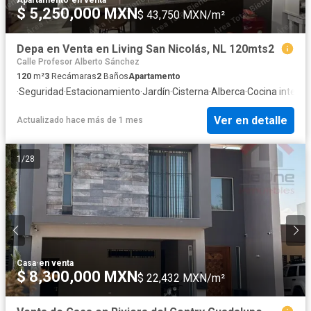
$ 5,250,000 MXN
$ 43,750 MXN/m²
Depa en Venta en Living San Nicolás, NL 120mts2
Calle Profesor Alberto Sánchez
120
m²
3
Recámaras
2
Baños
Apartamento
·
Seguridad
·
Estacionamiento
·
Jardín
·
Cisterna
·
Alberca
·
Cocina integra
Ver en detalle
Actualizado hace más de 1 mes
1
/
28
Casa
·
en venta
$ 8,300,000 MXN
$ 22,432 MXN/m²