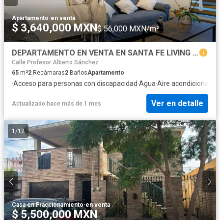
Apartamento
·
en venta
$ 3,640,000 MXN
$ 56,000 MXN/m²
DEPARTAMENTO EN VENTA EN SANTA FE LIVING SAN NICOLAS - APODACA
Calle Profesor Alberto Sánchez
65
m²
2
Recámaras
2
Baños
Apartamento
·
Acceso para personas con discapacidad
·
Agua
·
Aire acondicionado
·
Ver en detalle
Actualizado hace más de 1 mes
1
/
12
Casa en Fraccionamiento
·
en venta
$ 5,500,000 MXN