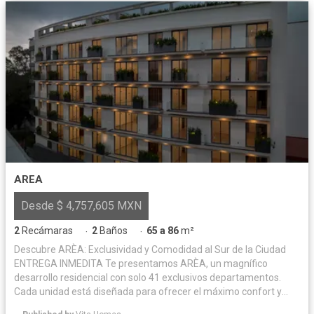
AREA
Desde $ 4,757,605 MXN
2
Recámaras
2
Baños
65 a 86
m²
·
·
Descubre ARÈA: Exclusividad y Comodidad al Sur de la Ciudad
ENTREGA INMEDITA Te presentamos ARÈA, un magnífico
desarrollo residencial con solo 41 exclusivos departamentos.
Cada unidad está diseñada para ofrecer el máximo confort y
funcionalidad, contando con 2 recámaras, área de lavado, y