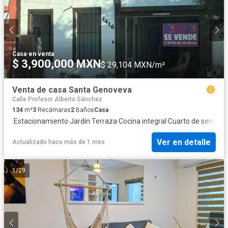
Casa
·
en venta
$ 3,900,000 MXN
$ 29,104 MXN/m²
Venta de casa Santa Genoveva
Calle Profesor Alberto Sánchez
134
m²
3
Recámaras
2
Baños
Casa
·
Estacionamiento
·
Jardín
·
Terraza
·
Cocina integral
·
Cuarto de servicio
·
Ver en detalle
Actualizado hace más de 1 mes
1
/
29