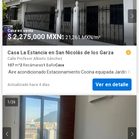
Casa
·
en venta
$ 2,275,000 MXN
$ 21,261 MXN/m²
Casa La Estancia en San Nicolás de los Garza
Calle Profesor Alberto Sánchez
107
m²
2
Recámaras
1
Baño
Casa
·
Aire acondicionado
·
Estacionamiento
·
Cocina equipada
·
Jardín
·
Asad
Ver en detalle
Actualizado hace 4 días
1
/
26