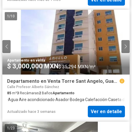
1
/
10
Apartamento
·
en venta
$ 3,000,000 MXN
$ 35,294 MXN/m²
Departamento en Venta Torre Sant Angelo, Guadalupe N.L.
Calle Profesor Alberto Sánchez
85
m²
3
Recámaras
2
Baños
Apartamento
·
Agua
·
Aire acondicionado
·
Asador
·
Bodega
·
Calefacción
·
Caseta de vi
Ver en detalle
Actualizado hace 3 semanas
1
/
23