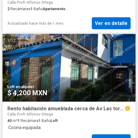
Calle Profr Alfonso Ortega
2
Recámaras
1
Baño
Apartamento
Ver en detalle
Actualizado hace más de 1 mes
1
/
12
Loft
·
en alquiler
$ 4,200 MXN
Rento habitación amueblada cerca de Av Las torres
Calle Profr Alfonso Ortega
40
m²
1
Recámara
1
Baño
Loft
·
Cocina equipada