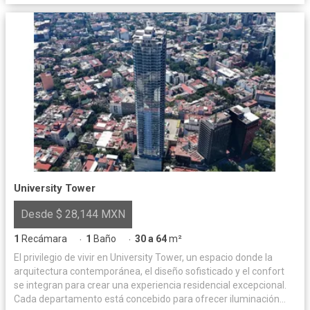
University Tower
Desde $ 28,144 MXN
1
Recámara
1
Baño
30 a 64
m²
·
·
El privilegio de vivir en University Tower, un espacio donde la
arquitectura contemporánea, el diseño sofisticado y el confort
se integran para crear una experiencia residencial excepcional.
Cada departamento está concebido para ofrecer iluminación