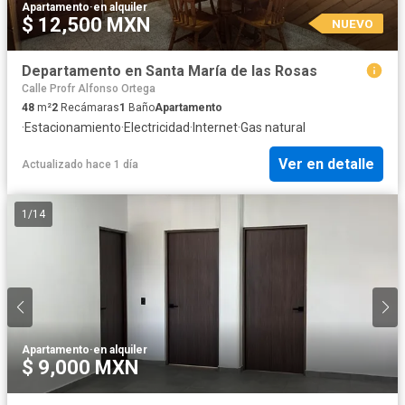
Apartamento
·
en alquiler
$ 12,500 MXN
NUEVO
Departamento en Santa María de las Rosas
Calle Profr Alfonso Ortega
48
m²
2
Recámaras
1
Baño
Apartamento
·
Estacionamiento
·
Electricidad
·
Internet
·
Gas natural
Ver en detalle
Actualizado hace 1 día
1
/
14
Apartamento
·
en alquiler
$ 9,000 MXN