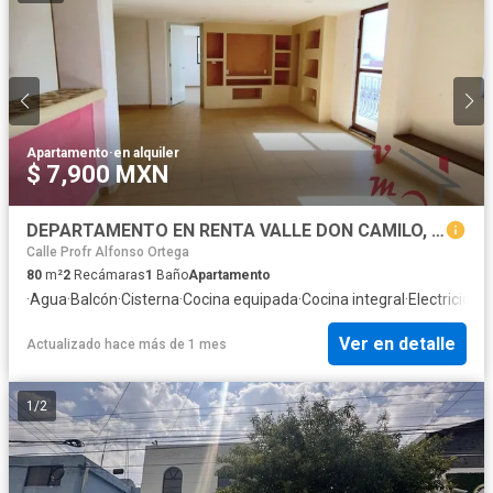
Apartamento
·
en alquiler
$ 7,900 MXN
DEPARTAMENTO EN RENTA VALLE DON CAMILO, TOLUCA EDOMEX
Calle Profr Alfonso Ortega
80
m²
2
Recámaras
1
Baño
Apartamento
·
Agua
·
Balcón
·
Cisterna
·
Cocina equipada
·
Cocina integral
·
Electricidad
·
Ver en detalle
Actualizado hace más de 1 mes
1
/
2