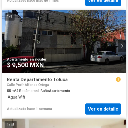
Ver en detalle
Actualizado hace más de 1 mes
1
/
9
Apartamento
·
en alquiler
$ 9,500 MXN
Renta Departamento Toluca
Calle Profr Alfonso Ortega
55
m²
2
Recámaras
1
Baño
Apartamento
·
Agua
·
Wifi
Ver en detalle
Actualizado hace 1 semana
1
/
15