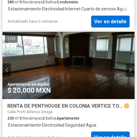
280
m²
3
Recámaras
2
Baños
Condominio
·
Estacionamiento
·
Electricidad
·
Internet
·
Cuarto de servicio
·
Agua
Ver en detalle
Actualizado hace 0 semanas
1
/
33
Apartamento
·
en alquiler
$ 20,000 MXN
RENTA DE PENTHOUSE EN COLONIA VERTICE TOLUCA
Calle Profr Alfonso Ortega
230
m²
2
Recámaras
2
Baños
Apartamento
·
Estacionamiento
·
Electricidad
·
Seguridad
·
Agua