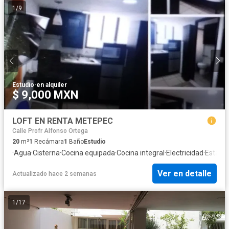
1
/
9
Estudio
·
en alquiler
$ 9,000 MXN
LOFT EN RENTA METEPEC
Calle Profr Alfonso Ortega
20
m²
1
Recámara
1
Baño
Estudio
·
Agua
·
Cisterna
·
Cocina equipada
·
Cocina integral
·
Electricidad
·
Estaci
Ver en detalle
Actualizado hace 2 semanas
1
/
17