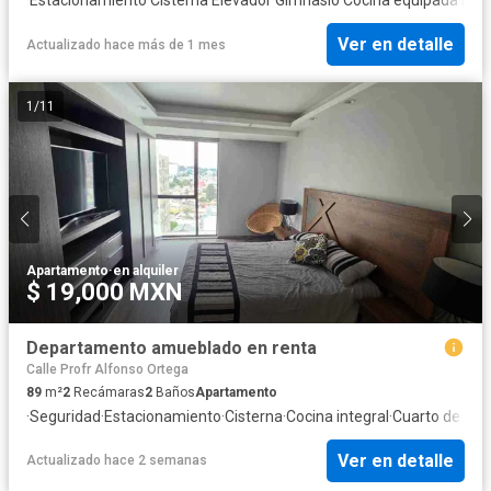
Ver en detalle
Actualizado hace más de 1 mes
1
/
11
Apartamento
·
en alquiler
$ 19,000 MXN
Departamento amueblado en renta
Calle Profr Alfonso Ortega
89
m²
2
Recámaras
2
Baños
Apartamento
·
Seguridad
·
Estacionamiento
·
Cisterna
·
Cocina integral
·
Cuarto de serv
Ver en detalle
Actualizado hace 2 semanas