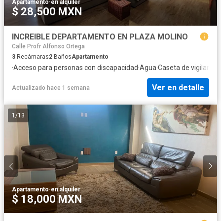
Apartamento
·
en alquiler
$ 28,500 MXN
INCREIBLE DEPARTAMENTO EN PLAZA MOLINO
Calle Profr Alfonso Ortega
3
Recámaras
2
Baños
Apartamento
·
Acceso para personas con discapacidad
·
Agua
·
Caseta de vigilancia
·
Ver en detalle
Actualizado hace 1 semana
1
/
13
Apartamento
·
en alquiler
$ 18,000 MXN