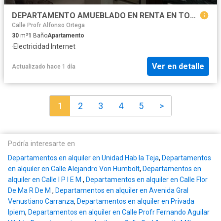
DEPARTAMENTO AMUEBLADO EN RENTA EN TOLUCA, CERCA DE ESTACION DE TREN DE PINOSUAREZ
Calle Profr Alfonso Ortega
30
m²
1
Baño
Apartamento
·
Electricidad
·
Internet
Ver en detalle
Actualizado hace 1 día
1
2
3
4
5
>
Podría interesarte en
Departamentos en alquiler en Unidad Hab la Teja
,
Departamentos
en alquiler en Calle Alejandro Von Humbolt
,
Departamentos en
alquiler en Calle I P I E M
,
Departamentos en alquiler en Calle Flor
De Ma R De M
,
Departamentos en alquiler en Avenida Gral
Venustiano Carranza
,
Departamentos en alquiler en Privada
Ipiem
,
Departamentos en alquiler en Calle Profr Fernando Aguilar