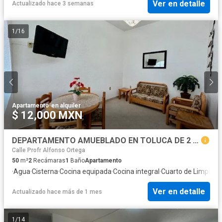
Ver en detalle
Actualizado hace 3 semanas
1
/
16
Apartamento
·
en alquiler
$ 12,000 MXN
DEPARTAMENTO AMUEBLADO EN TOLUCA DE 2 RECAMARAS, CERCANO AL CENTRO DE TOLUCA
Calle Profr Alfonso Ortega
50
m²
2
Recámaras
1
Baño
Apartamento
·
Agua
·
Cisterna
·
Cocina equipada
·
Cocina integral
·
Cuarto de Limpieza
Ver en detalle
Actualizado hace más de 1 mes
1
/
14