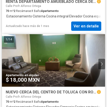
RENTA DEPARTAMENTO AMUEBLADO CERCA DEL CENTRO DE TOLUCA CON ROOF GARDEN Y GIMNACIO
Calle Profr Alfonso Ortega
70
m²
2
Recámaras
1
Baño
Apartamento
·
Estacionamiento
·
Cisterna
·
Cocina integral
·
Elevador
·
Cocina equipad
Ver en detalle
Actualizado hace más de 1 mes
1
/
14
Apartamento
·
en alquiler
$ 18,000 MXN
NUEVO CERCA DEL CENTRO DE TOLUCA CON ROOF GARDEN Y GIMNACIO
Calle Profr Alfonso Ortega
70
m²
2
Recámaras
1
Baño
Apartamento
·
Estacionamiento
·
Cisterna
·
Elevador
·
Gimnasio
·
Cocina equipada
·
Inte