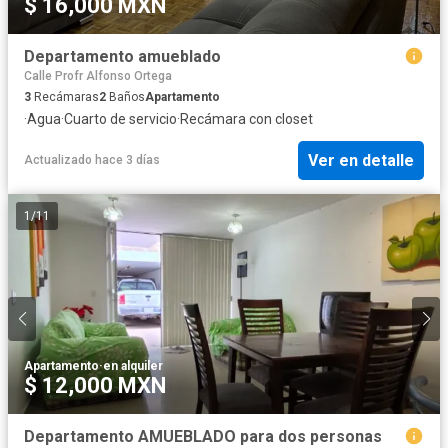
$ 16,000 MXN
Departamento amueblado
Calle Profr Alfonso Ortega
3
Recámaras
2
Baños
Apartamento
·
Agua
·
Cuarto de servicio
·
Recámara con closet
Ver en detalle
Actualizado hace 3 días
1
/
11
Apartamento
·
en alquiler
$ 12,000 MXN
Departamento AMUEBLADO para dos personas