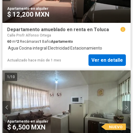
Apartamento
·
en alquiler
$ 12,200 MXN
Departamento amueblado en renta en Toluca
Calle Profr Alfonso Ortega
60
m²
2
Recámaras
1
Baño
Apartamento
·
Agua
·
Cocina integral
·
Electricidad
·
Estacionamiento
Ver en detalle
Actualizado hace más de 1 mes
1
/
10
Apartamento
·
en alquiler
$ 6,500 MXN
NUEVO