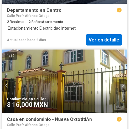
Departamento en Centro
Calle Profr Alfonso Ortega
2
Recámaras
2
Baños
Apartamento
·
Estacionamiento
·
Electricidad
·
Internet
Ver en detalle
Actualizado hace 2 días
1
/
19
Condominio
·
en alquiler
$ 16,000 MXN
Casa en condominio - Nueva OxtotitlAn
Calle Profr Alfonso Ortega