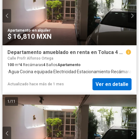
Apartamento
·
en alquiler
$ 16,810 MXN
Departamento amueblado en renta en Toluca 4 personas
Calle Profr Alfonso Ortega
100
m²
4
Recámaras
4
Baños
Apartamento
·
Agua
·
Cocina equipada
·
Electricidad
·
Estacionamiento
·
Recámara con
Ver en detalle
Actualizado hace más de 1 mes
1
/
11