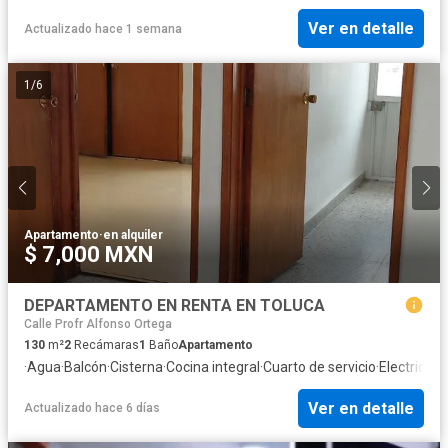
Ver en detalle
Actualizado hace 1 semana
1
/
6
Apartamento
·
en alquiler
$ 7,000 MXN
DEPARTAMENTO EN RENTA EN TOLUCA
Calle Profr Alfonso Ortega
130
m²
2
Recámaras
1
Baño
Apartamento
·
Agua
·
Balcón
·
Cisterna
·
Cocina integral
·
Cuarto de servicio
·
Electricida
Ver en detalle
Actualizado hace 6 días