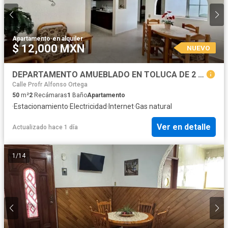
Apartamento
·
en alquiler
$ 12,000 MXN
NUEVO
DEPARTAMENTO AMUEBLADO EN TOLUCA DE 2 RECAMARAS, CERCANO AL CENTRO
Calle Profr Alfonso Ortega
50
m²
2
Recámaras
1
Baño
Apartamento
·
Estacionamiento
·
Electricidad
·
Internet
·
Gas natural
Ver en detalle
Actualizado hace 1 día
1
/
14