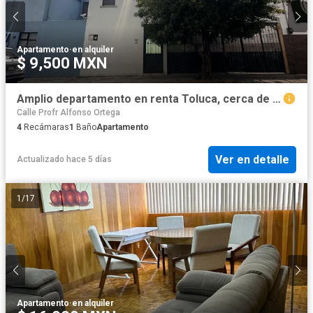
Apartamento
·
en alquiler
$ 9,500 MXN
Amplio departamento en renta Toluca, cerca de CU UAEMex
Calle Profr Alfonso Ortega
4
Recámaras
1
Baño
Apartamento
Ver en detalle
Actualizado hace 5 días
1
/
17
Apartamento
·
en alquiler