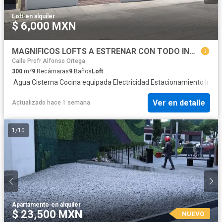
Loft
·
en alquiler
$ 6,000 MXN
MAGNIFICOS LOFTS A ESTRENAR CON TODO INCLUIDO
Calle Profr Alfonso Ortega
300
m²
9
Recámaras
9
Baños
Loft
·
Agua
·
Cisterna
·
Cocina equipada
·
Electricidad
·
Estacionamiento
·
Inter
Ver en detalle
Actualizado hace 1 semana
1
/
10
Apartamento
·
en alquiler
$ 23,500 MXN
NUEVO