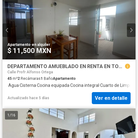
Apartamento
·
en alquiler
$ 11,500 MXN
DEPARTAMENTO AMUEBLADO EN RENTA EN TOLUCA DE 2 RCEMARAS CERCA DEL TREN SIN ESTACIONAMIENTO
Calle Profr Alfonso Ortega
45
m²
2
Recámaras
1
Baño
Apartamento
·
Agua
·
Cisterna
·
Cocina equipada
·
Cocina integral
·
Cuarto de Limpieza
Ver en detalle
Actualizado hace 5 días
1
/
16