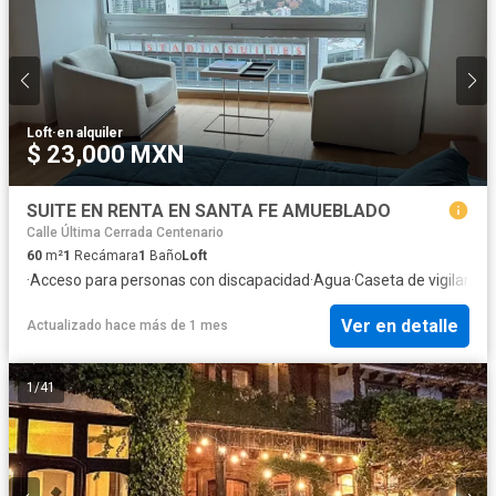
Loft
·
en alquiler
$ 23,000 MXN
SUITE EN RENTA EN SANTA FE AMUEBLADO
Calle Última Cerrada Centenario
60
m²
1
Recámara
1
Baño
Loft
·
Acceso para personas con discapacidad
·
Agua
·
Caseta de vigilancia
·
Ver en detalle
Actualizado hace más de 1 mes
1
/
41