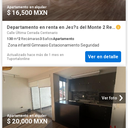
Apartamento
·
en alquiler
$ 16,500 MXN
Departamento en renta en Jes?s del Monte 2 Rec?maras
Calle Última Cerrada Centenario
130
m²
2
Recámaras
3
Baños
Apartamento
·
Zona infantil
·
Gimnasio
·
Estacionamiento
·
Seguridad
Actualizado hace más de 1 mes
en
Ver en detalle
Tuportalonline
Ver foto
Apartamento
·
en alquiler
$ 20,000 MXN