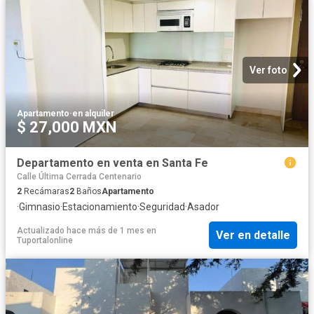
Ver foto
Apartamento
·
en alquiler
$ 27,000 MXN
Departamento en venta en Santa Fe
Calle Última Cerrada Centenario
2
Recámaras
2
Baños
Apartamento
·
Gimnasio
·
Estacionamiento
·
Seguridad
·
Asador
Actualizado hace más de 1 mes
en
Ver en detalle
Tuportalonline