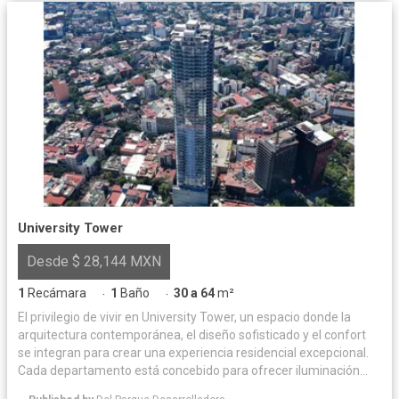
University Tower
Desde $ 28,144 MXN
1
Recámara
1
Baño
30 a 64
m²
·
·
El privilegio de vivir en University Tower, un espacio donde la
arquitectura contemporánea, el diseño sofisticado y el confort
se integran para crear una experiencia residencial excepcional.
Cada departamento está concebido para ofrecer iluminación
natural y acabados de alta calidad, logrando un equilibrio