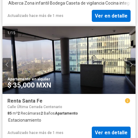
·
Alberca
·
Zona infantil
·
Bodega
·
Caseta de vigilancia
·
Cocina integral
·
C
Ver en detalle
Actualizado hace más de 1 mes
1
/
15
Apartamento
·
en alquiler
$ 35,000 MXN
Renta Santa Fe
Calle Última Cerrada Centenario
85
m²
2
Recámaras
2
Baños
Apartamento
·
Estacionamiento
Ver en detalle
Actualizado hace más de 1 mes