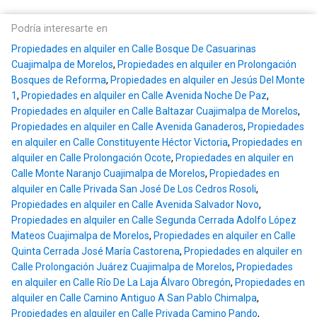
Podría interesarte en
Propiedades en alquiler en Calle Bosque De Casuarinas
Cuajimalpa de Morelos
,
Propiedades en alquiler en Prolongación
Bosques de Reforma
,
Propiedades en alquiler en Jesús Del Monte
1
,
Propiedades en alquiler en Calle Avenida Noche De Paz
,
Propiedades en alquiler en Calle Baltazar Cuajimalpa de Morelos
,
Propiedades en alquiler en Calle Avenida Ganaderos
,
Propiedades
en alquiler en Calle Constituyente Héctor Victoria
,
Propiedades en
alquiler en Calle Prolongación Ocote
,
Propiedades en alquiler en
Calle Monte Naranjo Cuajimalpa de Morelos
,
Propiedades en
alquiler en Calle Privada San José De Los Cedros Rosoli
,
Propiedades en alquiler en Calle Avenida Salvador Novo
,
Propiedades en alquiler en Calle Segunda Cerrada Adolfo López
Mateos Cuajimalpa de Morelos
,
Propiedades en alquiler en Calle
Quinta Cerrada José María Castorena
,
Propiedades en alquiler en
Calle Prolongación Juárez Cuajimalpa de Morelos
,
Propiedades
en alquiler en Calle Río De La Laja Álvaro Obregón
,
Propiedades en
alquiler en Calle Camino Antiguo A San Pablo Chimalpa
,
Propiedades en alquiler en Calle Privada Camino Pando
,