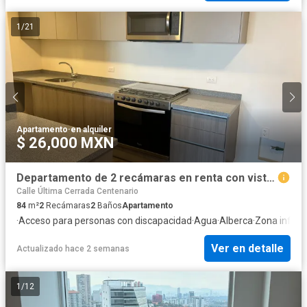
1
/
21
Apartamento
·
en alquiler
$ 26,000 MXN
Departamento de 2 recámaras en renta con vista a Vista Hermosa
Calle Última Cerrada Centenario
84
m²
2
Recámaras
2
Baños
Apartamento
·
Acceso para personas con discapacidad
·
Agua
·
Alberca
·
Zona infanti
Ver en detalle
Actualizado hace 2 semanas
1
/
12