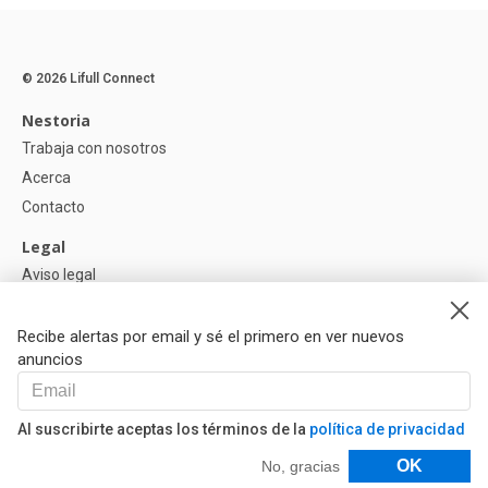
© 2026 Lifull Connect
Nestoria
Trabaja con nosotros
Acerca
Contacto
Legal
Aviso legal
Política de Privacidad
Política de Cookies
Recibe alertas por email y sé el primero en ver nuevos
anuncios
Ayuda
Preguntas
Al suscribirte aceptas los términos de la
política de privacidad
Nuestros Partners
Filtros
OK
No, gracias