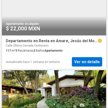
Apartamento
·
en alquiler
$ 22,000 MXN
Departamento en Renta en Amare, Jesús del Monte
Calle Última Cerrada Centenario
117
m²
3
Recámaras
2
Baños
Apartamento
Ver en detalle
Actualizado hace 1 semana
en
rentumo
1
/
39