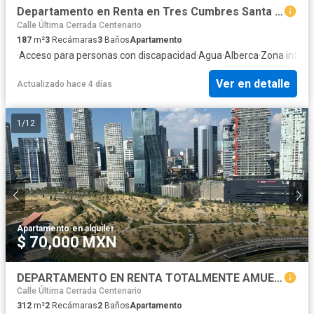
Departamento en Renta en Tres Cumbres Santa Fe | 187 m² | 3 Recámaras
Calle Última Cerrada Centenario
187
m²
3
Recámaras
3
Baños
Apartamento
·
Acceso para personas con discapacidad
·
Agua
·
Alberca
·
Zona infanti
Ver en detalle
Actualizado hace 4 días
1
/
12
Apartamento
·
en alquiler
$ 70,000 MXN
DEPARTAMENTO EN RENTA TOTALMENTE AMUEBLADO
Calle Última Cerrada Centenario
312
m²
2
Recámaras
2
Baños
Apartamento