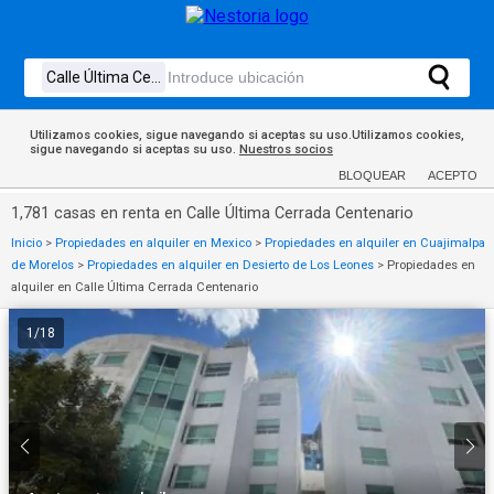
Utilizamos cookies, sigue navegando si aceptas su uso.Utilizamos cookies,
sigue navegando si aceptas su uso.
Nuestros socios
BLOQUEAR
ACEPTO
1,781 casas en renta en Calle Última Cerrada Centenario
Inicio
>
Propiedades en alquiler en Mexico
>
Propiedades en alquiler en Cuajimalpa
de Morelos
>
Propiedades en alquiler en Desierto de Los Leones
>
Propiedades en
alquiler en Calle Última Cerrada Centenario
1
/
18