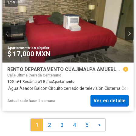
1
/
19
Apartamento
·
en alquiler
$ 17,000 MXN
RENTO DEPARTAMENTO CUAJIMALPA AMUEBLADO CERCA DE SANTA FE
Calle Última Cerrada Centenario
100
m²
1
Recámara
1
Baño
Apartamento
·
Agua
·
Asador
·
Balcón
·
Circuito cerrado de televisión
·
Cisterna
·
Cocina
Ver en detalle
Actualizado hace 1 semana
1
2
3
4
5
>