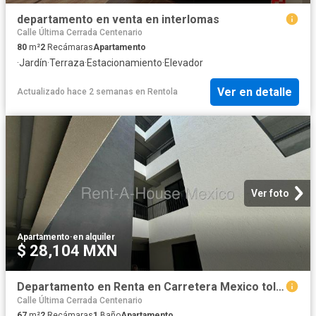
departamento en venta en interlomas
Calle Última Cerrada Centenario
80
m²
2
Recámaras
Apartamento
·
Jardín
·
Terraza
·
Estacionamiento
·
Elevador
Ver en detalle
Actualizado hace 2 semanas
en
Rentola
Ver foto
Apartamento
·
en alquiler
$ 28,104 MXN
Departamento en Renta en Carretera Mexico toluca, Cuajimalpa RU 26 1056
Calle Última Cerrada Centenario
67
m²
2
Recámaras
1
Baño
Apartamento