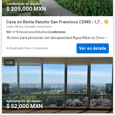
Condominio
·
en alquiler
$ 205,000 MXN
Casa en Renta Rancho San Francisco CDMX | 1,701 m² terreno, 941 m², 5 recámaras, jardín, wellness y autosustentable
Calle Última Cerrada Centenario
941
m²
5
Recámaras
5
Baños
Condominio
·
Acceso para personas con discapacidad
·
Agua
·
Alberca
·
Zona infanti
Ver en detalle
Actualizado hace 3 semanas
1
/
36
Apartamento
·
en alquiler
$ 52,000 MXN