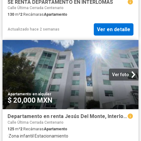
SE RENTA DEPARTAMENTO EN INTERLOMAS
Calle Última Cerrada Centenario
130
m²
2
Recámaras
Apartamento
Ver en detalle
Actualizado hace 2 semanas
Ver foto
Apartamento
·
en alquiler
$ 20,000 MXN
Departamento en renta Jesús Del Monte, Interlomas, Huixquilucan, Estado De México, 05220, México
Calle Última Cerrada Centenario
125
m²
2
Recámaras
Apartamento
·
Zona infantil
·
Estacionamiento