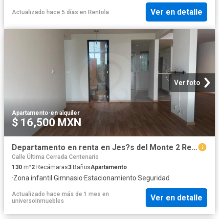
Ver en detalle
Actualizado hace 5 días
en
Rentola
Ver foto
Apartamento
·
en alquiler
$ 16,500 MXN
Departamento en renta en Jes?s del Monte 2 Rec?maras
Calle Última Cerrada Centenario
130
m²
2
Recámaras
3
Baños
Apartamento
·
Zona infantil
·
Gimnasio
·
Estacionamiento
·
Seguridad
Actualizado hace más de 1 mes
en
Ver en detalle
universoInmuebles