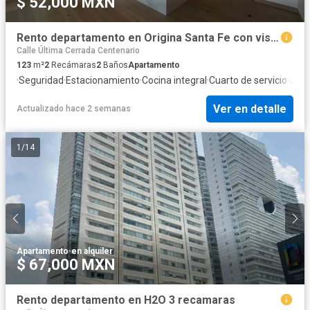
$ 52,000 MXN
Rento departamento en Origina Santa Fe con vista al club golf Santafe
Calle Última Cerrada Centenario
123
m²
2
Recámaras
2
Baños
Apartamento
·
Seguridad
·
Estacionamiento
·
Cocina integral
·
Cuarto de servicio
·
Jard
Ver en detalle
Actualizado hace 2 semanas
1
/
14
Apartamento
·
en alquiler
$ 67,000 MXN
Rento departamento en H2O 3 recamaras