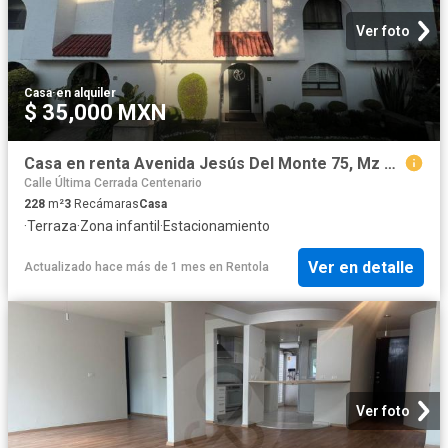
Ver foto
Casa
·
en alquiler
$ 35,000 MXN
Casa en renta Avenida Jesús Del Monte 75, Mz 069, Jesus Del Monte, Ciudad De México, Estado De México, México
Calle Última Cerrada Centenario
228
m²
3
Recámaras
Casa
·
Terraza
·
Zona infantil
·
Estacionamiento
Ver en detalle
Actualizado hace más de 1 mes
en
Rentola
Ver foto