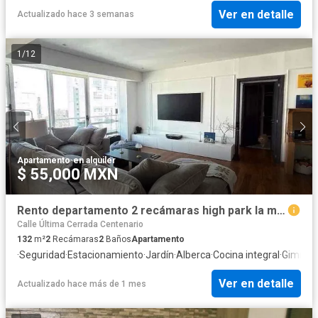
Ver en detalle
Actualizado hace 3 semanas
1
/
12
Apartamento
·
en alquiler
$ 55,000 MXN
Rento departamento 2 recámaras high park la mexicana
Calle Última Cerrada Centenario
132
m²
2
Recámaras
2
Baños
Apartamento
·
Seguridad
·
Estacionamiento
·
Jardín
·
Alberca
·
Cocina integral
·
Gimnas
Ver en detalle
Actualizado hace más de 1 mes