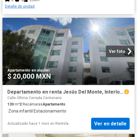
5
3
250m²
Detalle de unidad
Ver foto
Apartamento
·
en alquiler
$ 20,000 MXN
Departamento en renta Jesús Del Monte, Interlomas, Huixquilucan, Estado De México, 05220, México
Calle Última Cerrada Centenario
130
m²
2
Recámaras
Apartamento
·
Zona infantil
·
Estacionamiento
Ver en detalle
Actualizado hace 1 mes
en
Rentola