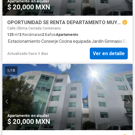
Apartamento
·
en alquiler
$ 20,000 MXN
OPORTUNIDAD SE RENTA DEPARTAMENTO MUY ILUMINADO EN JESUS DEL MONTE INTERLOMAS
Calle Última Cerrada Centenario
125
m²
2
Recámaras
2
Baños
Apartamento
·
Estacionamiento
·
Conserje
·
Cocina equipada
·
Jardín
·
Gimnasio
·
Eleva
Ver en detalle
Actualizado hace 5 días
1
/
18
Apartamento
·
en alquiler
$ 20,000 MXN