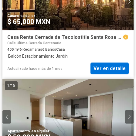
Casa
·
en alquiler
$ 65,000 MXN
Casa Renta Cerrada de Tecolostitla Santa Rosa Xochiac Alvaro Obregon
Calle Última Cerrada Centenario
400
m²
6
Recámaras
6
Baños
Casa
·
Balcón
·
Estacionamiento
·
Jardín
Ver en detalle
Actualizado hace más de 1 mes
1
/
15
Apartamento
·
en alquiler