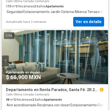
Calle Última Cerrada Centenario
173
m²
3
Recámaras
2
Baños
Apartamento
·
Seguridad
·
Estacionamiento
·
Jardín
·
Cisterna
·
Alberca
·
Terraza
·
Cocina
Ver en detalle
Actualizado hace 3 semanas
1
/
34
Apartamento
·
en alquiler
$ 68,900 MXN
Departamento en Renta Paradox, Santa Fé. 2R.2B.2E
Calle Última Cerrada Centenario
98
m²
2
Recámaras
2
Baños
Apartamento
·
Aire acondicionado
·
Recámara con closet
·
Estacionamiento
·
Cocina 