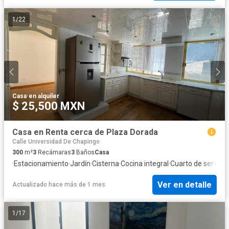
1
/
22
Casa
·
en alquiler
$ 25,500 MXN
Casa en Renta cerca de Plaza Dorada
Calle Universidad De Chapingo
300
m²
3
Recámaras
3
Baños
Casa
·
Estacionamiento
·
Jardín
·
Cisterna
·
Cocina integral
·
Cuarto de servicio
Ver en detalle
Actualizado hace más de 1 mes
1
/
17