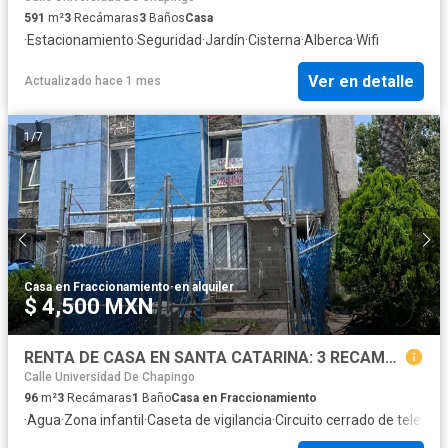
591
m²
3
Recámaras
3
Baños
Casa
·
Estacionamiento
·
Seguridad
·
Jardín
·
Cisterna
·
Alberca
·
Wifi
Ver en detalle
Actualizado hace 1 mes
1
/
7
Casa en Fraccionamiento
·
en alquiler
$ 4,500 MXN
RENTA DE CASA EN SANTA CATARINA: 3 RECAMARAS, 1 BAÑO, ESTACIONAMIENTO 1 AUTO, CON PROTECCIONES.
Calle Universidad De Chapingo
96
m²
3
Recámaras
1
Baño
Casa en Fraccionamiento
·
Agua
·
Zona infantil
·
Caseta de vigilancia
·
Circuito cerrado de televisi