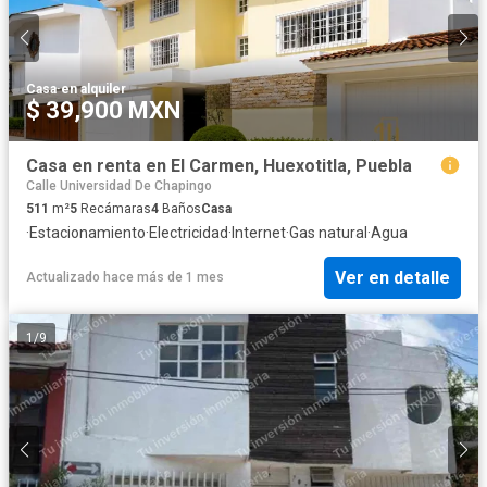
Casa
·
en alquiler
$ 39,900 MXN
Casa en renta en El Carmen, Huexotitla, Puebla
Calle Universidad De Chapingo
511
m²
5
Recámaras
4
Baños
Casa
·
Estacionamiento
·
Electricidad
·
Internet
·
Gas natural
·
Agua
Ver en detalle
Actualizado hace más de 1 mes
1
/
9