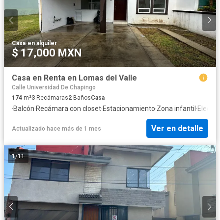
Casa
·
en alquiler
$ 17,000 MXN
Casa en Renta en Lomas del Valle
Calle Universidad De Chapingo
174
m²
3
Recámaras
2
Baños
Casa
·
Balcón
·
Recámara con closet
·
Estacionamiento
·
Zona infantil
·
Electri
Ver en detalle
Actualizado hace más de 1 mes
1
/
11