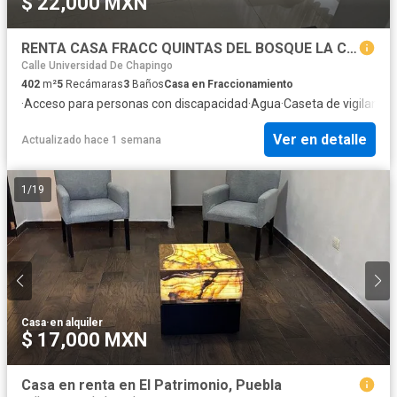
$ 22,000 MXN
RENTA CASA FRACC QUINTAS DEL BOSQUE LA CALERA PUEBLA
Calle Universidad De Chapingo
402
m²
5
Recámaras
3
Baños
Casa en Fraccionamiento
·
Acceso para personas con discapacidad
·
Agua
·
Caseta de vigilancia
·
Ver en detalle
Actualizado hace 1 semana
1
/
19
Casa
·
en alquiler
$ 17,000 MXN
Casa en renta en El Patrimonio, Puebla