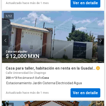
Ver en detalle
Actualizado hace más de 1 mes
1
/
12
Casa
·
en alquiler
$ 12,000 MXN
Casa para taller, habitación en renta en la Guadalupana
Calle Universidad De Chapingo
200
m²
3
Recámaras
1
Baño
Casa
·
Estacionamiento
·
Jardín
·
Cisterna
·
Electricidad
·
Agua
Ver en detalle
Actualizado hace más de 1 mes