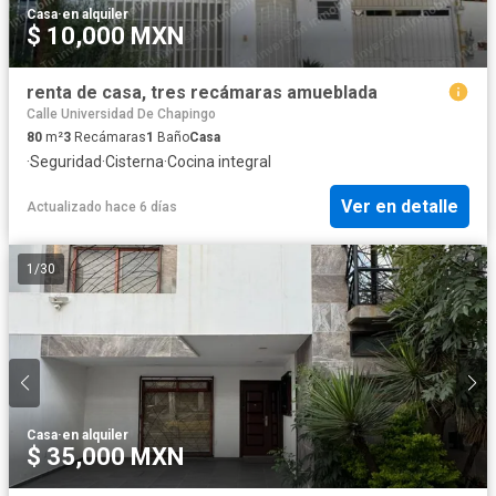
Casa
·
en alquiler
$ 10,000 MXN
renta de casa, tres recámaras amueblada
Calle Universidad De Chapingo
80
m²
3
Recámaras
1
Baño
Casa
·
Seguridad
·
Cisterna
·
Cocina integral
Ver en detalle
Actualizado hace 6 días
1
/
30
Casa
·
en alquiler
$ 35,000 MXN