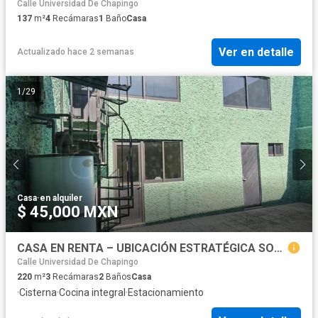
Calle Universidad De Chapingo
137
m²
4
Recámaras
1
Baño
Casa
Ver en detalle
Actualizado hace 2 semanas
1
/
29
Casa
·
en alquiler
$ 45,000 MXN
CASA EN RENTA – UBICACIÓN ESTRATÉGICA SOBRE 16 DE SEPTIEMBRE Col Gabriel Pastor 2da Seccion Antes de Boulevard 5 de Mayo.
Calle Universidad De Chapingo
220
m²
3
Recámaras
2
Baños
Casa
·
Cisterna
·
Cocina integral
·
Estacionamiento