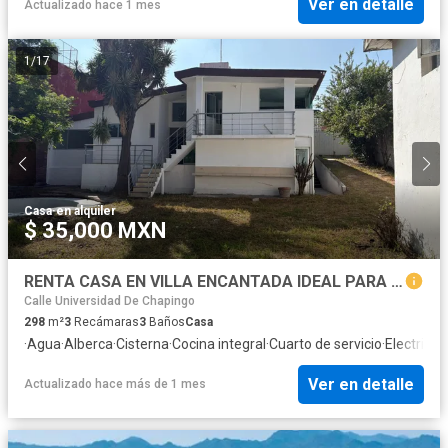
Ver en detalle
Actualizado hace 1 mes
1
/
17
Casa
·
en alquiler
$ 35,000 MXN
RENTA CASA EN VILLA ENCANTADA IDEAL PARA OFICINAS, ESCUELAS O HABITAR
Calle Universidad De Chapingo
298
m²
3
Recámaras
3
Baños
Casa
·
Agua
·
Alberca
·
Cisterna
·
Cocina integral
·
Cuarto de servicio
·
Electricid
Ver en detalle
Actualizado hace más de 1 mes