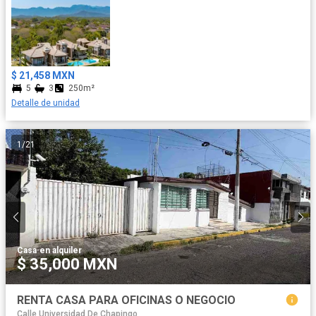
$ 21,458 MXN
5
3
250m²
Detalle de unidad
1
/
21
Casa
·
en alquiler
$ 35,000 MXN
RENTA CASA PARA OFICINAS O NEGOCIO
Calle Universidad De Chapingo