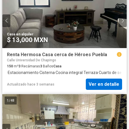
Casa
·
en alquiler
$ 13,000 MXN
Renta Hermosa Casa cerca de Héroes Puebla
Calle Universidad De Chapingo
150
m²
3
Recámaras
3
Baños
Casa
·
Estacionamiento
·
Cisterna
·
Cocina integral
·
Terraza
·
Cuarto de servic
Ver en detalle
Actualizado hace 3 semanas
1
/
48