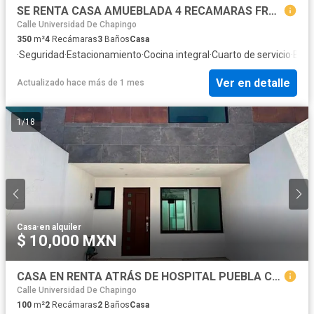
SE RENTA CASA AMUEBLADA 4 RECAMARAS FRACCIONAMIENTO LA CIMA SERVICIOS INCLUIDOS
Calle Universidad De Chapingo
350
m²
4
Recámaras
3
Baños
Casa
·
Seguridad
·
Estacionamiento
·
Cocina integral
·
Cuarto de servicio
·
Balc
Ver en detalle
Actualizado hace más de 1 mes
1
/
18
Casa
·
en alquiler
$ 10,000 MXN
CASA EN RENTA ATRÁS DE HOSPITAL PUEBLA CON SALIDA A BLVD NIÑO POBLANO
Calle Universidad De Chapingo
100
m²
2
Recámaras
2
Baños
Casa