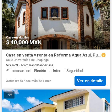
1
/
35
Casa
·
en alquiler
$ 40,000 MXN
Casa en venta y renta en Reforma Agua Azul, Puebla
Calle Universidad De Chapingo
572
m²
3
Recámaras
3
Baños
Casa
·
Estacionamiento
·
Electricidad
·
Internet
·
Seguridad
Ver en detalle
Actualizado hace más de 1 mes
1
/
26