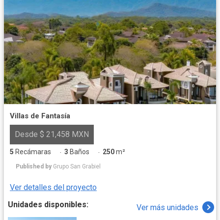
Villas de Fantasía
Desde $ 21,458 MXN
5
Recámaras
3
Baños
250
m²
·
·
Published by
Grupo San Grabiel
Ver detalles del proyecto
Unidades disponibles:
Ver más unidades