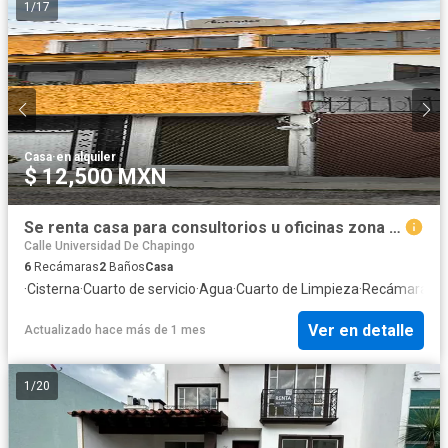
1
/
17
Casa
·
en alquiler
$ 12,500 MXN
Se renta casa para consultorios u oficinas zona San Manuel -Anzures
Calle Universidad De Chapingo
6
Recámaras
2
Baños
Casa
·
Cisterna
·
Cuarto de servicio
·
Agua
·
Cuarto de Limpieza
·
Recámara con
Ver en detalle
Actualizado hace más de 1 mes
1
/
20