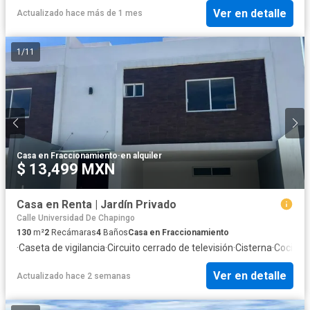
Ver en detalle
Actualizado hace más de 1 mes
1
/
11
Casa en Fraccionamiento
·
en alquiler
$ 13,499 MXN
Casa en Renta | Jardín Privado
Calle Universidad De Chapingo
130
m²
2
Recámaras
4
Baños
Casa en Fraccionamiento
·
Caseta de vigilancia
·
Circuito cerrado de televisión
·
Cisterna
·
Cocina 
Ver en detalle
Actualizado hace 2 semanas