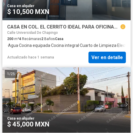
Casa
·
en alquiler
$ 10,500 MXN
CASA EN COL. EL CERRITO IDEAL PARA OFICINAS - RENTA $10,500.00
Calle Universidad De Chapingo
200
m²
4
Recámaras
2
Baños
Casa
·
Agua
·
Cocina equipada
·
Cocina integral
·
Cuarto de Limpieza
·
Electric
Ver en detalle
Actualizado hace 1 semana
1
/
25
Casa
·
en alquiler
$ 45,000 MXN