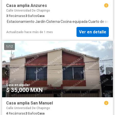
Casa amplia Anzures
Calle Universidad De Chapingo
3
Recámaras
3
Baños
Casa
·
Estacionamiento
·
Jardín
·
Cisterna
·
Cocina equipada
·
Cuarto de servic
Ver en detalle
Actualizado hace más de 1 mes
1
/
12
Casa
·
en alquiler
$ 35,000 MXN
Casa amplia San Manuel
Calle Universidad De Chapingo
4
Recámaras
3
Baños
Casa