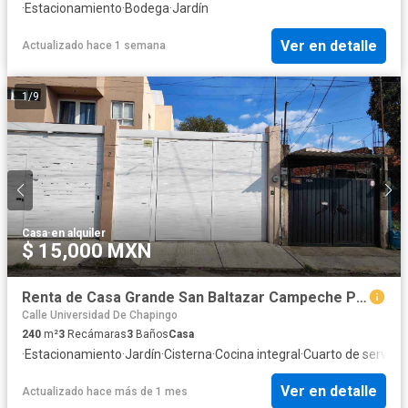
·
Estacionamiento
·
Bodega
·
Jardín
Ver en detalle
Actualizado hace 1 semana
1
/
9
Casa
·
en alquiler
$ 15,000 MXN
Renta de Casa Grande San Baltazar Campeche Puebla
Calle Universidad De Chapingo
240
m²
3
Recámaras
3
Baños
Casa
·
Estacionamiento
·
Jardín
·
Cisterna
·
Cocina integral
·
Cuarto de servicio
Ver en detalle
Actualizado hace más de 1 mes