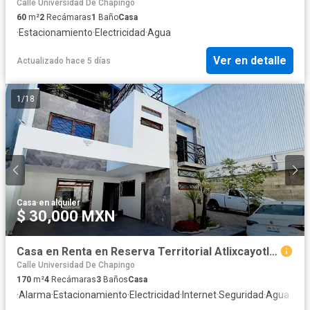
Calle Universidad De Chapingo
60
m²
2
Recámaras
1
Baño
Casa
·
Estacionamiento
·
Electricidad
·
Agua
Ver en detalle
Actualizado hace 5 días
1
/
18
Casa
·
en alquiler
$ 30,000 MXN
Casa en Renta en Reserva Territorial Atlixcayotl Puebla
Calle Universidad De Chapingo
170
m²
4
Recámaras
3
Baños
Casa
·
Alarma
·
Estacionamiento
·
Electricidad
·
Internet
·
Seguridad
·
Agua