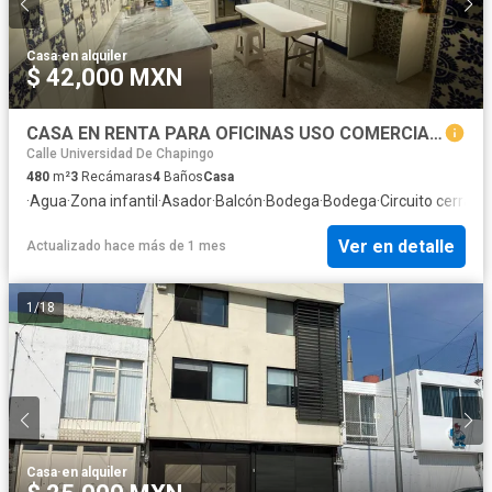
Casa
·
en alquiler
$ 42,000 MXN
CASA EN RENTA PARA OFICINAS USO COMERCIAL EL MIRADOR PUEBLA, PUE. POR PARQUE ECOLÓGICO ZONA PLAZA DORADA
Calle Universidad De Chapingo
480
m²
3
Recámaras
4
Baños
Casa
·
Agua
·
Zona infantil
·
Asador
·
Balcón
·
Bodega
·
Bodega
·
Circuito cerrado
Ver en detalle
Actualizado hace más de 1 mes
1
/
18
Casa
·
en alquiler