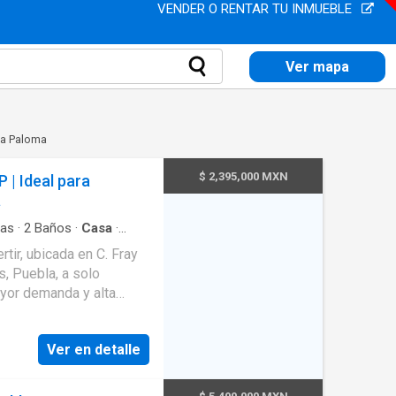
VENDER O RENTAR TU INMUEBLE
Ver mapa
 La Paloma
$ 2,395,000 MXN
| Ideal para
a
as
·
2
Baños
·
Casa
·
al
·
Cuarto de Limpieza
·
rtir, ubicada en C. Fray
to
·
Internet
·
Jardín
·
s, Puebla, a solo
 panorámica
·
Wifi
yor demanda y alta
iveles y 125 m² de
nalidad, iluminación
Ver en detalle
iéndola en una excelente
 hogar perfecto para
ncipales: • 3 recámaras