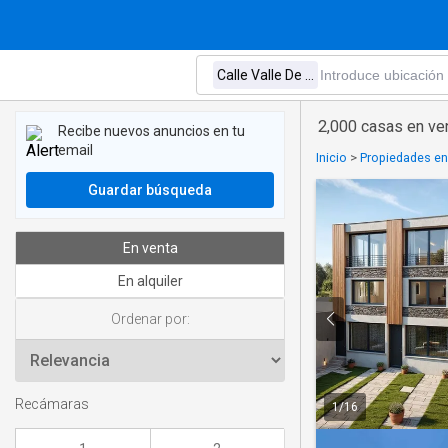
2,000 casas en ve
Recibe nuevos anuncios en tu
email
Inicio
>
Propiedades en
Guardar búsqueda
En venta
En alquiler
Ordenar por:
Recámaras
1
/
16