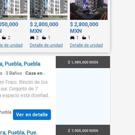
,050,000
$ 2,800,000
$ 2,800,000
N
MXN
MXN
2
2
1
1
1
le de unidad
Detalle de unidad
Detalle de unidad
$ 1,989,000 MXN
a, Puebla, Puebla
s
·
3
Baños
·
Casa en
tegral
·
Seguridad
n Fracc. Rincón de los
sur. Conjunto de 7
da espacio está diseñado
tar. Ven y disfruta con
 espacio con acabados de
 Puebla
Ver en detalle
esarrollo cuenta con todo
ómodo y versátil:
$ 7,900,000 MXN
ra, Puebla, Pue.