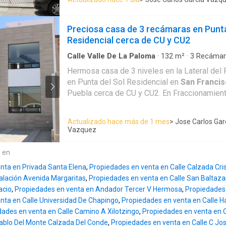
comedor, cocina con cocina integral, un medio b
una con baño completo • Recámara principal con walk-in closet • 5.5
área de lavado. En la planta alta tiene un clos
baños en total 🍷 Área social y amenidades • Bar privado con frigobar
recámaras con closets con 2 baños completos
Preciosa casa de 3 recámaras en Punta
y tarja (con acceso independiente) • Posibilidad de convertir el bar en
tiene una amplia recámara principal con clos
Residencial cerca de CU y CU2
segunda cocina • Patio con asador ideal para reuniones • Área
una terraza con bonita vista a la calle. Esta 
pergolada ⚙️ Equipamiento y funcionalidad • Estacionamiento techado
tus sueños, ubicada en una zona de alta plusv
Calle Valle De La Paloma
·
132
m²
·
3
Recámar
para 3 autos • Escaleras de servicio • Área de lavado y tendido •
Fraccionamiento
·
Agua
·
Zona infantil
·
Asado
proyección de crecimiento. Una excelente op
Hermosa casa de 3 niveles en la Lateral del 
Cisterna de 20,000 litros • Calentadores solares • Sistema de
Circuito cerrado de televisión
·
Cisterna
·
Cocina
todos los servicios a tu alcance. Se aceptan 
en Punta del Sol Residencial en
San Franci
integral
·
Electricidad
·
Estacionamiento
·
Interne
cámaras de seguridad y alarma • Protecciones y puertas de
Infonavit.
closet
·
Azotea
·
Seguridad
·
Televisión por cabl
Puebla cerca de CU y CU2. En Fraccionamient
seguridad 🔑 Valor agregado clave ✔ Doble entrada (ideal para dividir
Residencial cuenta con servicios subterráneos
o rentar) ✔ 4 niveles con excelente distribuci
calles adoquinadas, electricidad, alumbrado p
zona ✔ Perfecta para vivir o generar ingreso
Actualizado hace más de 1 mes
> Jose Carlos Gar
fraccionamiento cuenta con áreas verdes y ju
Vazquez
casa tiene en la planta baja : cochera para 2 a
sala, comedor, cocina con cocina integral, un
e en
baño completo, patio de servicio con área de 
nta en Privada Santa Elena
,
Propiedades en venta en Calle Calzada Cri
interior. En la planta alta cuenta con 2 recám
alación Avenida Margaritas
,
Propiedades en venta en Calle San Baltaza
completo compartido y un cuarto de TV. Cuent
acio
,
Propiedades en venta en Andador Tercer V Hermosa
,
Propiedades
Se aceptan todos los créditos.
nta en Calle Universidad De Chapingo
,
Propiedades en venta en Calle H
ades en venta en Calle Camino A Xilotzingo
,
Propiedades en venta en 
ablo Del Monte Calzada Del Conde
,
Propiedades en venta en Calle C Jo