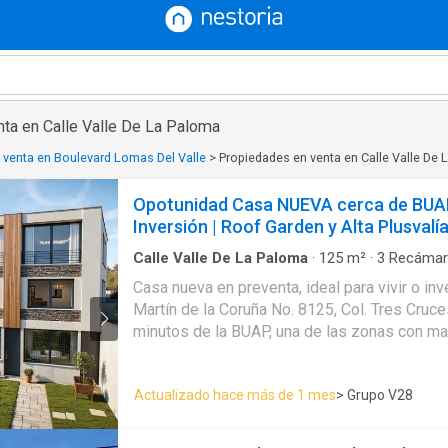
nta en Calle Valle De La Paloma
 venta en Boulevard Lomas Del Valle
>
Propiedades en venta en Calle Valle De
Opotunidad Casa NUEVA cerca de BUAP 
Inversión | Roof Garden y Alta Plusvalí
Calle Valle De La Paloma
·
125
m²
·
3
Recámar
Agua
·
Asador
·
Cocina equipada
·
Cocina integr
Casa nueva en preventa, ideal para vivir o inve
Cuarto de servicio
·
Electricidad
·
Estacionamien
Martín de la Coruña No. 8125, Col. Tres Cruce
Recámara con closet
·
Azotea
·
Terraza
·
Vista
minutos de la BUAP, una de las zonas con ma
plusvalía en la ciudad. Esta propiedad de 3 n
construcción fue diseñada para ofrecer funcio
Actualizado hace más de 1 mes
> Grupo V28
natural y espacios bien distribuidos, convirt
oportunidad de inversión inmobiliaria o en el
familias y profesionistas Características pri