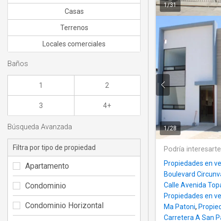
1
/
31
Casas
Terrenos
Locales comerciales
Baños
1
2
3
4+
Búsqueda Avanzada
1
/
28
Filtra por tipo de propiedad
Podría interesart
Propiedades en ve
Apartamento
Boulevard Circunv
Condominio
Calle Avenida Top
Propiedades en ve
Condominio Horizontal
Ma Patoni
,
Propied
Carretera A San P