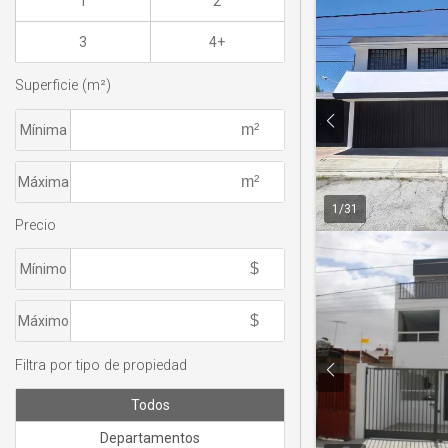
1
2
3
4+
Superficie (m²)
Mínima
Máxima
1
/
31
Precio
Mínimo
Máximo
Filtra por tipo de propiedad
Todos
Departamentos