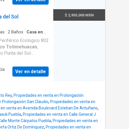
año, un jardín interior,
et de blancos, 2
. En el roof garden
$ 2,950,000 MXN
 del Sol
et, un baño completo y
propiedad es la casa de
alía y con gran
as
·
2
Baños
·
Casa en
r
·
Caseta de vigilancia
·
ción de inversión con
Periférico Ecologico 802
 equipada
·
Cocina
creditos bancarios e
sco Totimehuacan
,
t
·
Jardín
·
Recámara con
e
·
Wifi
·
Zonas verdes
o Punta del Sol
 : teléfono, drenaje,
ón ✔ Alta plusvalía en la
úblico. El
s
cía
Ver en detalle
egos para niños. La
utos, cisterna de 9,000,
a recámara con closet, un
lavado y un jardín
sto Rey
,
Propiedades en venta en Prolongación
aras con closets, 1 baño
r Prolongación San Claudio
,
Propiedades en venta en
a con un roof garden.
 en venta en Avenida Boulevard Esteban De Antuñano
,
awái Puebla
,
Propiedades en venta en Calle General J
Calle Monte Cárpatos Puebla
,
Propiedades en venta en
sefa Ortiz De Domínguez
,
Propiedades en venta en