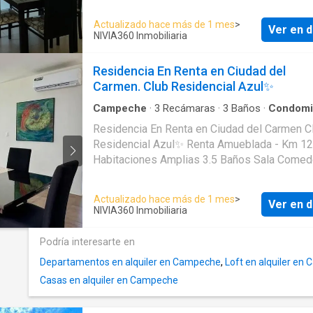
Alberca compartida y área social ■ Cámaras 
vigilancia en la privada ■ Patio trasero con c
Actualizado hace más de 1 mes
>
Ver en d
eléctrico ■ Área de lavado ■ Sala / comedor 
NIVIA360 Inmobiliaria
Cocina integral equipada ■ Estacionamiento 
vehículo ■ 2 Recámaras con baño y closet c/u
Residencia En Renta en Ciudad del
𝐑𝐄𝐍𝐓𝐀 𝐌𝐄𝐍𝐒𝐔𝐀𝐋: $13,000
Carmen. Club Residencial Azul✨
Campeche
·
3
Recámaras
·
3
Baños
·
Condomi
Residencia En Renta en Ciudad del Carmen C
Residencial Azul✨ Renta Amueblada - Km 12.
Habitaciones Amplias 3.5 Baños Sala Comedor
Cocina integral Jacussi Jardín Cuarto De Servicio -
Baño Acceso a Playa Áreas comunes (Alberca,
Actualizado hace más de 1 mes
>
Ver en d
Palapa, Area Juegos) $21,000 Mensuales + 
NIVIA360 Inmobiliaria
Condominio
Podría interesarte en
Departamentos en alquiler en Campeche
,
Loft en alquiler en
Casas en alquiler en Campeche