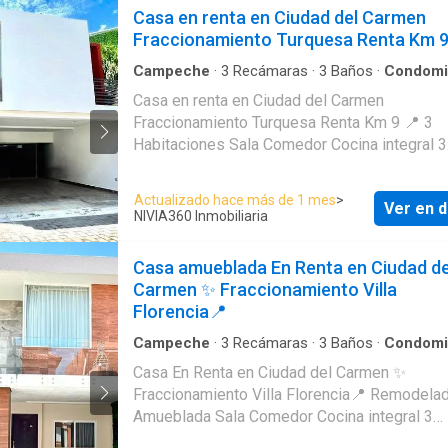
Casa en renta en Ciudad del Carmen
Fraccionamiento Turquesa Renta Km 9
Campeche
·
3
Recámaras
·
3
Baños
·
Condomi
Casa en renta en Ciudad del Carmen
Fraccionamiento Turquesa Renta Km 9 📍 3
Habitaciones Sala Comedor Cocina integral 3.5 baño
Área TV Área de Servicio Área de lavado Cli
Inverter Jardín Con Terraza Alberca Propia Vigilancia
Actualizado hace más de 1 mes
>
Ver en d
Plus: Paneles Solares $32,000 Mensuales +
NIVIA360 Inmobiliaria
vigilancia
Casa amueblada En Renta en Ciudad de
Carmen ✨ Fraccionamiento Villa
Florencia📍
Campeche
·
3
Recámaras
·
3
Baños
·
Condomi
Casa En Renta en Ciudad del Carmen ✨
Fraccionamiento Villa Florencia📍 Remodelada
Amueblada Sala Comedor Cocina integral 3
Habitaciones 3.5 Baños Área de Tv Terraza