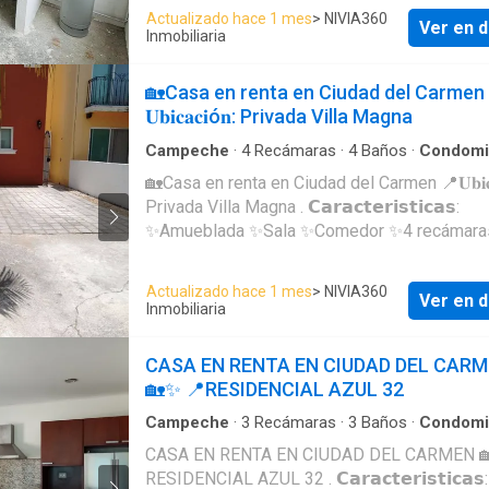
𝐑𝐄𝐍𝐓𝐀 𝐌𝐄𝐍𝐒𝐔𝐀𝐋: $10,000
Actualizado hace 1 mes
> NIVIA360
Ver en d
Inmobiliaria
🏡Casa en renta en Ciudad del Carmen
𝐔𝐛𝐢𝐜𝐚𝐜𝐢ó𝐧: Privada Villa Magna
Campeche
·
4
Recámaras
·
4
Baños
·
Condomi
🏡Casa en renta en Ciudad del Carmen 📍𝐔𝐛𝐢𝐜𝐚
Privada Villa Magna . 𝗖𝗮𝗿𝗮𝗰𝘁𝗲𝗿𝗶𝘀𝘁𝗶𝗰𝗮𝘀:
✨Amueblada ✨Sala ✨Comedor ✨4 recámara
baño ✨Cuarto de lavado ✨Jardín con acceso
✨Cisterna ✨Cochera para 2 autos ✨Gas
Actualizado hace 1 mes
> NIVIA360
Ver en d
estacionario ✨Completamente climatizada . 𝐑
Inmobiliaria
𝐌𝐄𝐍𝐒𝐔𝐀𝐋: $19,500 Incluye cuota del
fraccionamiento.
CASA EN RENTA EN CIUDAD DEL CAR
🏡✨ 📍RESIDENCIAL AZUL 32
Campeche
·
3
Recámaras
·
3
Baños
·
Condomi
CASA EN RENTA EN CIUDAD DEL CARMEN 
RESIDENCIAL AZUL 32 . 𝗖𝗮𝗿𝗮𝗰𝘁𝗲𝗿𝗶𝘀𝘁𝗶𝗰𝗮𝘀: