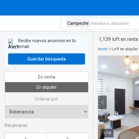
1,139 loft en ren
Recibe nuevos anuncios en tu
email
Inicio
>
Loft en alquil
Guardar búsqueda
En venta
En alquiler
Ordenar por:
Recámaras
1
/
18