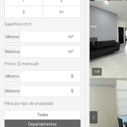
1
2
3
4+
Superficie (m²)
Mínima
Máxima
Precio ($ mensual)
1
/
8
Mínimo
Máximo
Filtra por tipo de propiedad
Todos
Departamentos