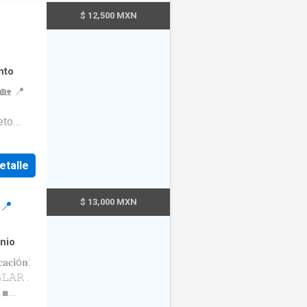
$ 12,500 MXN
nto
🏡 📍
eto
lchón
etalle
$ 13,000 MXN
 📍
nio
𝐢ó𝐧:
𝙰𝚁 .
 ■