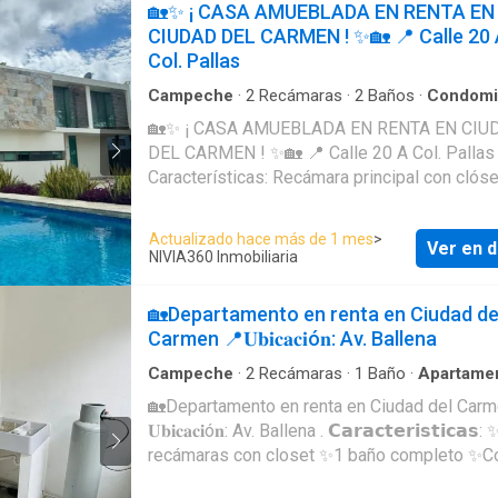
🏡✨ ¡ CASA AMUEBLADA EN RENTA EN
CIUDAD DEL CARMEN ! ✨🏡 📍 Calle 20
Col. Pallas
Campeche
·
2
Recámaras
·
2
Baños
·
Condomi
🏡✨ ¡ CASA AMUEBLADA EN RENTA EN CIU
DEL CARMEN ! ✨🏡 📍 Calle 20 A Col. Pallas . 
Características: Recámara principal con clóse
baño completo 1 recámara adicional con clós
baño completo Sala amplia y luminosa Come
Actualizado hace más de 1 mes
>
Ver en d
Cocina funcional Medio baño para visitas en 
NIVIA360 Inmobiliaria
baja Área de lavado Estacionamiento para 1 v
Sistema de alarma Áreas climatizadas 🌴
🏡Departamento en renta en Ciudad de
Amenidades: Área común con alberca Jardine
Carmen 📍𝐔𝐛𝐢𝐜𝐚𝐜𝐢ó𝐧: Av. Ballena
mantenimiento incluidos . 💰 Renta mensual:
$20,000.00 MX ➕ Cuota de mantenimiento:
Campeche
·
2
Recámaras
·
1
Baño
·
Apartame
$1,500.00 MX (Incluye agua, mantenimiento de
🏡Departamento en renta en Ciudad del Carm
alberca, jardinería y recolección de basura)
𝐔𝐛𝐢𝐜𝐚𝐜𝐢ó𝐧: Av. Ballena . 𝗖𝗮𝗿𝗮𝗰𝘁𝗲𝗿𝗶𝘀𝘁𝗶𝗰𝗮𝘀:
recámaras con closet ✨1 baño completo ✨C
integral ✨Sala / Comedor ✨Cuarto de lavado 