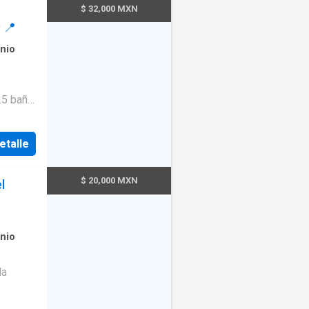
$ 32,000 MXN
 📍
nio
mas
etalle
$ 20,000 MXN
l
nio