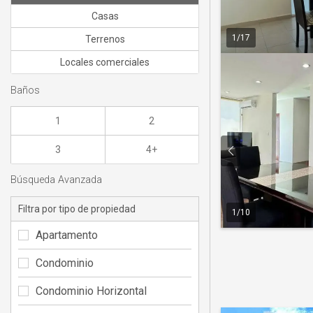
Casas
1
/
17
Terrenos
Locales comerciales
Baños
1
2
3
4+
Búsqueda Avanzada
Filtra por tipo de propiedad
1
/
10
Apartamento
Condominio
Condominio Horizontal