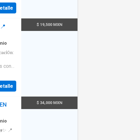
etalle
$ 19,500 MXN
 📍
nio
𝐢ó𝐧:
s con
etalle
𝐄𝐍𝐓𝐀
$ 34,000 MXN
MEN
nio
✨ 📍