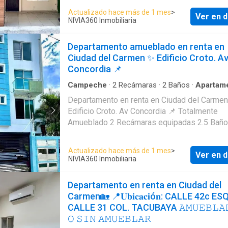
Climatizada Cochera Techada Áreas comunes
Actualizado hace más de 1 mes
>
Ver en d
(Alberca, área recreativas) $20,000 Mensual
NIVIA360 Inmobiliaria
Amenidades
Departamento amueblado en renta en
Ciudad del Carmen ✨ Edificio Croto. A
Concordia 📌
Campeche
·
2
Recámaras
·
2
Baños
·
Apartam
Departamento en renta en Ciudad del Carme
Edificio Croto. Av Concordia 📌 Totalmente
Amueblado 2 Recámaras equipadas 2.5 Baños Sala
Comedor Cocina integral Cochera Techada
Lavandería Renta mensual: $15,000 mensuales +
Actualizado hace más de 1 mes
>
Ver en d
Amenidades
NIVIA360 Inmobiliaria
Departamento en renta en Ciudad del
Carmen🏡 📍𝐔𝐛𝐢𝐜𝐚𝐜𝐢ó𝐧: CALLE 42c ESQ
CALLE 31 COL. TACUBAYA 𝙰𝙼𝚄𝙴𝙱𝙻𝙰
𝙾 𝚂𝙸𝙽 𝙰𝙼𝚄𝙴𝙱𝙻𝙰𝚁