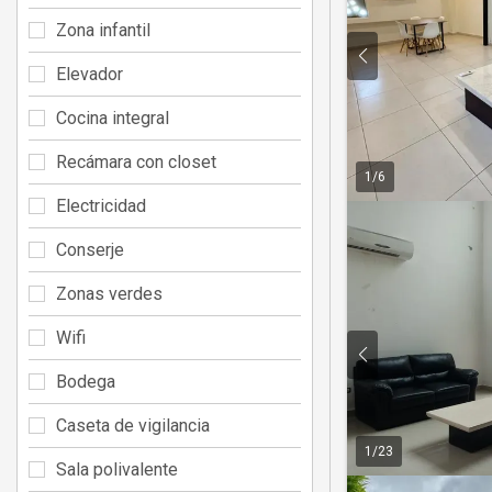
Zona infantil
Elevador
Cocina integral
Recámara con closet
1
/
6
Electricidad
Conserje
Zonas verdes
Wifi
Bodega
Caseta de vigilancia
1
/
23
Sala polivalente