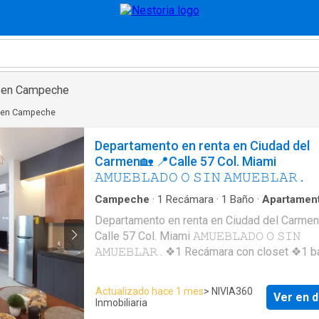
ta en Campeche
er en Campeche
Departamento en renta en Ciudad del
Carmen🏡 📍Calle 57 Col. Miami
𝙰𝙼𝚄𝙴𝙱𝙻𝙰𝙳𝙾 𝙾 𝚂𝙸𝙽 𝙰𝙼𝚄𝙴𝙱𝙻𝙰𝚁 .
Campeche
·
1
Recámara
·
1
Baño
·
Apartamen
Departamento en renta en Ciudad del Carmen
Calle 57 Col. Miami 𝙰𝙼𝚄𝙴𝙱𝙻𝙰𝙳𝙾 𝙾 𝚂𝙸𝙽
𝙰𝙼𝚄𝙴𝙱𝙻𝙰𝚁 . ❖1 Recámara con closet ❖1 baño
completo ❖ Cocina integral ❖ Sala ❖ Roofto
alberca y zona lounge ❖ Estacionamiento pa
Actualizado hace 1 mes
> NIVIA360
Ver en d
vehículo ❖Área de lavado . 𝐑𝐄𝐍𝐓𝐀 𝐌𝐄𝐍𝐒𝐔
Inmobiliaria
$10,500