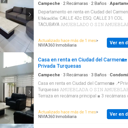
Campeche
·
2
Recámaras
·
2
Baños
·
Apartam
Departamento en renta en Ciudad del Carmen
𝐔𝐛𝐢𝐜𝐚𝐜𝐢ó𝐧: CALLE 42c ESQ. CALLE 31 COL.
TACUBAYA 𝙰𝙼𝚄𝙴𝙱𝙻𝙰𝙳𝙾 𝙾 𝚂𝙸𝙽 𝙰𝙼𝚄𝙴𝙱𝙻𝙰𝚁
Sala / comedor ▪️ Cocina integral ▪️ Recámara
principal con baño y vestidor ▪️ Recámara secundaria
Actualizado hace más de 1 mes
>
Ver en d
con closet y baño ▪️ Área de lavado ▪️
NIVIA360 Inmobiliaria
Estacionamiento para 1 vehículo . 𝐑𝐄𝐍𝐓𝐀
𝐌𝐄𝐍𝐒𝐔𝐀𝐋: $14,000
Casa en renta en Ciudad del Carmen🏡
Privada Turquesas
Campeche
·
3
Recámaras
·
3
Baños
·
Condomi
Casa en renta en Ciudad del Carmen🏡 📍Pri
Turquesas 𝙰𝙼𝚄𝙴𝙱𝙻𝙰𝙳𝙰 𝙾 𝚂𝙸𝙽 𝙰𝙼𝚄𝙴𝙱𝙻𝙰𝚁 . ■
Terraza en recámara principal ■ 3 recámaras
baño y vestidor c/u ■ Cocina integral ■ Área 
/ comedor ■ Estudio ■ Área de lavado ■ Pati
Actualizado hace más de 1 mes
>
Ver en d
trasero ■ Estacionamiento techado para 2 ve
NIVIA360 Inmobiliaria
■ Vigilancia y área común con alberca . 𝐑𝐄𝐍
𝐌𝐄𝐍𝐒𝐔𝐀𝐋: $23,800