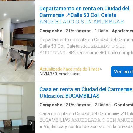
Departamento en renta en Ciudad del
Carmen🏡 📍Calle 53 Col. Caleta
𝙰𝙼𝚄𝙴𝙱𝙻𝙰𝙳𝙾 𝙾 𝚂𝙸𝙽 𝙰𝙼𝚄𝙴𝙱𝙻𝙰𝚁
Campeche
·
2
Recámaras
·
1
Baño
·
Apartame
Departamento en renta en Ciudad del Carmen
Calle 53 Col. Caleta 𝙰𝙼𝚄𝙴𝙱𝙻𝙰𝙳𝙾 𝙾 𝚂𝙸𝙽
𝙰𝙼𝚄𝙴𝙱𝙻𝙰𝚁 . ❖2 recámaras ❖1 baño compl
❖Cocina integral ❖1 refrigerador ❖Box y co
matrimonial ❖Boiler eléctrico ❖Comedor
Actualizado hace más de 1 mes
>
Ver en d
❖Estacionamiento ❖1 Sofa-cama . 𝐑𝐄𝐍𝐓𝐀
NIVIA360 Inmobiliaria
𝐌𝐄𝐍𝐒𝐔𝐀𝐋: $12,500
Casa en renta en Ciudad del Carmen🏡
𝐔𝐛𝐢𝐜𝐚𝐜𝐢ó𝐧: BUGAMBILIAS
Campeche
·
2
Recámaras
·
2
Baños
·
Condomi
Casa en renta en Ciudad del Carmen🏡 📍𝐔𝐛𝐢𝐜𝐚
BUGAMBILIAS 𝙰𝙼𝚄𝙴𝙱𝙻𝙰𝙳𝙰 𝙾 𝚂𝙸𝙽 𝙰𝙼𝚄𝙴𝙱
■ Vigilancia y control de acceso en la privada