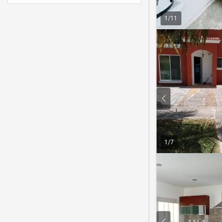
1
/
11
1
/
7