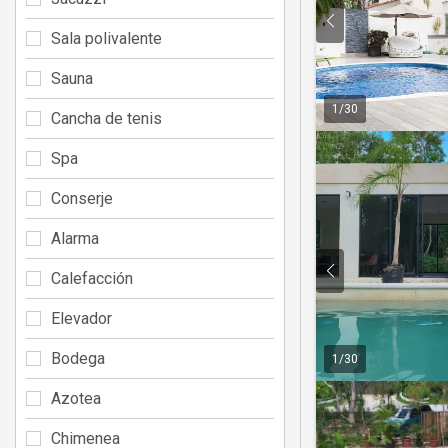
Sala polivalente
Sauna
1
/
30
Cancha de tenis
Spa
Conserje
Alarma
Calefacción
Elevador
Bodega
1
/
30
Azotea
Chimenea