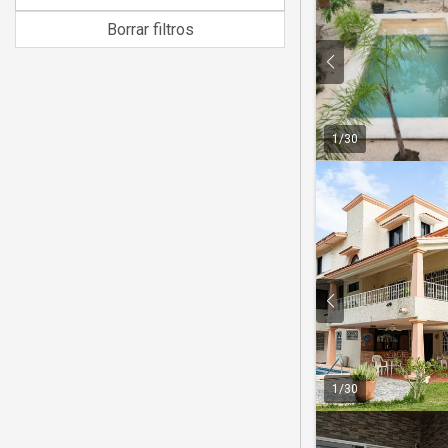
Borrar filtros
1
/
30
1
/
30