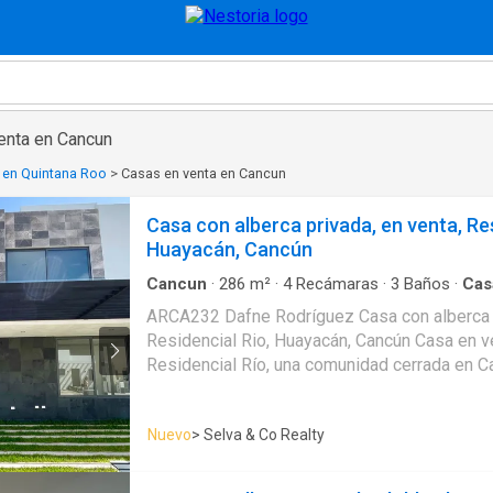
enta en Cancun
 en Quintana Roo
>
Casas en venta en Cancun
Casa con alberca privada, en venta, Res
Huayacán, Cancún
Cancun
·
286
m²
·
4
Recámaras
·
3
Baños
·
Cas
infantil
·
Bodega
·
Circuito cerrado de televisión
ARCA232 Dafne Rodríguez Casa con alberca privada, en venta,
Estacionamiento
·
Gimnasio
·
Jardín
·
Recámara 
Residencial Rio, Huayacán, Cancún Casa en venta, ubicada en el
Sala polivalente
·
Seguridad
·
Televisión por cabl
Residencial Río, una comunidad cerrada en C
seguridad y tranquilidad, cercana a la aveni
nuevas urbanizaciones, servicios y áreas recreat
Nuevo
> Selva & Co Realty
propiedad de tres niveles cuenta con cuatro 
piscina privada y áreas interiores espaciosa
también disfrutan de acceso a la casa club, i