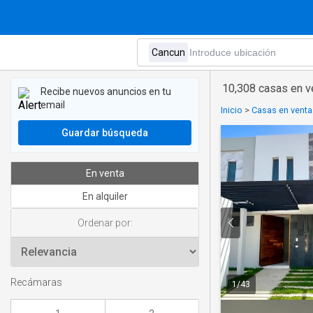
10,308 casas en v
Recibe nuevos anuncios en tu
email
Inicio
>
Casas en venta
Guardar búsqueda
En venta
En alquiler
Ordenar por:
Recámaras
1
/
43