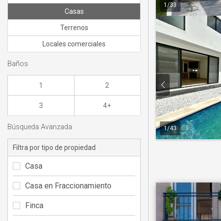
1
/
33
Casas
Terrenos
Locales comerciales
Baños
1
2
3
4+
Búsqueda Avanzada
1
/
43
Filtra por tipo de propiedad
Casa
Casa en Fraccionamiento
Finca