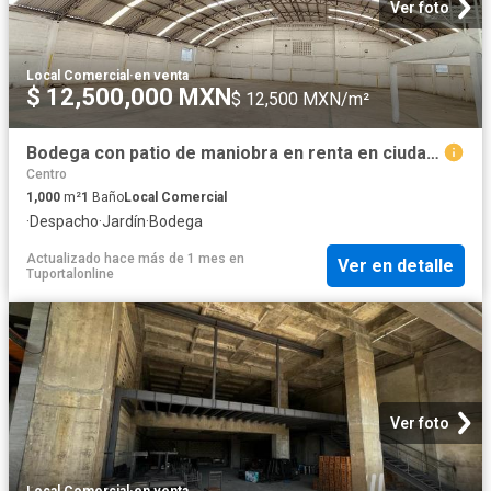
Ver foto
Local Comercial
·
en venta
$ 12,500,000 MXN
$ 12,500 MXN/m²
Bodega con patio de maniobra en renta en ciudad industrial
Centro
1,000
m²
1
Baño
Local Comercial
·
Despacho
·
Jardín
·
Bodega
Actualizado hace más de 1 mes
en
Ver en detalle
Tuportalonline
Ver foto