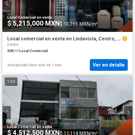
Local Comercial
·
en venta
$ 5,215,000 MXN
$ 10,265 MXN/m²
Local comercial en venta en Lindavista, Centro, Tabasco
Centro
508
m²
Local Comercial
Ver en detalle
Actualizado hace más de 1 mes
1
/
23
Local Comercial
·
en venta
$ 4,512,500 MXN
$ 11,114 MXN/m²