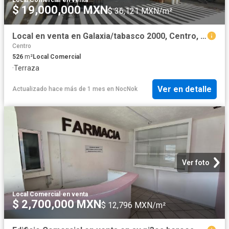
Local Comercial
·
en venta
$ 19,000,000 MXN
$ 36,121 MXN/m²
Local en venta en Galaxia/tabasco 2000, Centro, Tabasco
Centro
526
m²
Local Comercial
·
Terraza
Ver en detalle
Actualizado hace más de 1 mes
en
NocNok
Ver foto
Local Comercial
·
en venta
$ 2,700,000 MXN
$ 12,796 MXN/m²