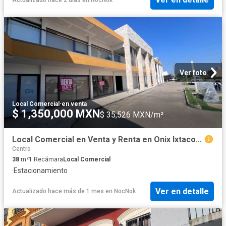
Ver foto
Local Comercial
·
en venta
$ 1,350,000 MXN
$ 35,526 MXN/m²
Local Comercial en Venta y Renta en Onix Ixtacomitán en la Zona Sur de Villahermosa, Tabasco
Centro
38
m²
1
Recámara
Local Comercial
·
Estacionamiento
Ver en detalle
Actualizado hace más de 1 mes
en
NocNok