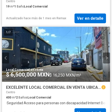
Centro
19
m²
1
Baño
Local Comercial
Ver en detalle
Actualizado hace más de 1 mes
en
Remax
1
/
7
Local Comercial
·
en venta
$ 6,500,000 MXN
$ 16,250 MXN/m²
EXCELENTE LOCAL COMERCIAL EN VENTA UBICADO EN JOSÉ COLOMO, VILLAHERMOSA, CENTRO, TABASCO.
Centro
400
m²
2
Baños
Local Comercial
·
Seguridad
·
Acceso para personas con discapacidad
·
Internet
·
Bodeg