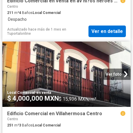
Edificio Comercial en venta en av ni?os heroes col atasta
Centro
211
m²
4
Baños
Local Comercial
·
Despacho
Actualizado hace más de 1 mes
en
Ver en detalle
Tuportalonline
Ver foto
Local Comercial
·
en venta
$ 4,000,000 MXN
$ 15,936 MXN/m²
Edificio Comercial en Villahermosa Centro
Centro
251
m²
3
Baños
Local Comercial