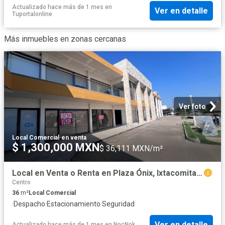
Actualizado hace más de 1 mes
en
Ver en detalle
Tuportalonline
Más inmuebles en zonas cercanas
Ver foto
Local Comercial
·
en venta
$ 1,300,000 MXN
$ 36,111 MXN/m²
Local en Venta o Renta en Plaza Ónix, Ixtacomitan en Villahermosa, Tabasco
Centro
36
m²
Local Comercial
·
Despacho
·
Estacionamiento
·
Seguridad
Ver en detalle
Actualizado hace más de 1 mes
en
NocNok