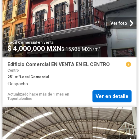
Ver foto
Local Comercial
·
en venta
$ 4,000,000 MXN
$ 15,936 MXN/m²
Edificio Comercial EN VENTA EN EL CENTRO
Centro
251
m²
Local Comercial
·
Despacho
Actualizado hace más de 1 mes
en
Ver en detalle
Tuportalonline