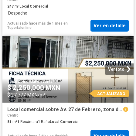
Centro
247
m²
Local Comercial
·
Despacho
Actualizado hace más de 1 mes
en
Ver en detalle
Tuportalonline
Ver foto
Local Comercial
·
en venta
$ 2,250,000 MXN
ACTUALIZADO
$ 27,777 MXN/m²
Local comercial sobre Av. 27 de Febrero, zona de alto tráfico vehicular y peatonal
Centro
81
m²
1
Recámara
1
Baño
Local Comercial
Ver en detalle
Actualizado hace 2 días
en
NocNok