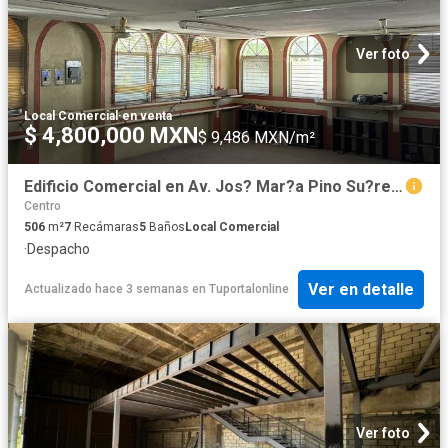
Ver foto
Local Comercial
·
en venta
$ 4,800,000 MXN
$ 9,486 MXN/m²
Edificio Comercial en Av. Jos? Mar?a Pino Su?rez, Centro, Villahermosa Tabasco
Centro
506
m²
7
Recámaras
5
Baños
Local Comercial
·
Despacho
Ver en detalle
Actualizado hace 3 semanas
en
Tuportalonline
Ver foto