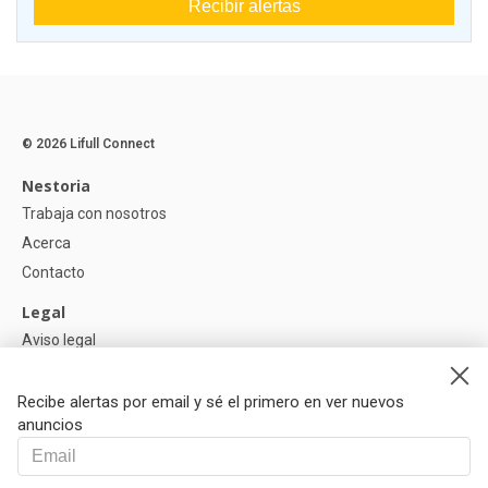
Recibir alertas
© 2026 Lifull Connect
Nestoria
Trabaja con nosotros
Acerca
Contacto
Legal
Aviso legal
Política de Privacidad
Política de Cookies
Recibe alertas por email y sé el primero en ver nuevos
anuncios
Ayuda
Preguntas