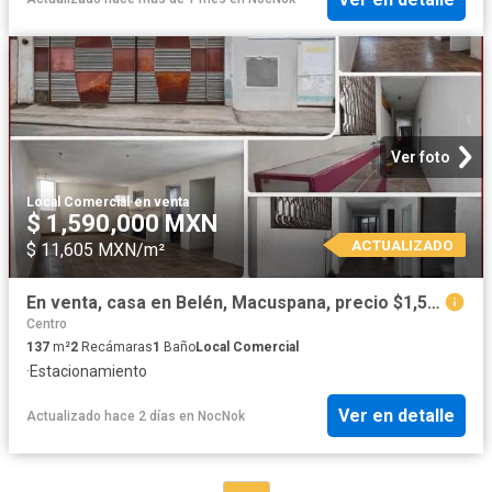
Ver foto
Local Comercial
·
en venta
$ 1,590,000 MXN
ACTUALIZADO
$ 11,605 MXN/m²
En venta, casa en Belén, Macuspana, precio $1,590,000
Centro
137
m²
2
Recámaras
1
Baño
Local Comercial
·
Estacionamiento
Ver en detalle
Actualizado hace 2 días
en
NocNok