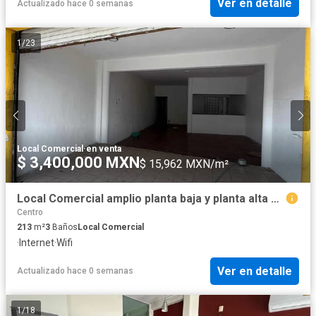
Ver en detalle
Actualizado hace 0 semanas
1
/
23
Local Comercial
·
en venta
$ 3,400,000 MXN
$ 15,962 MXN/m²
Local Comercial amplio planta baja y planta alta Paseo Tabasco diversos giros
Centro
213
m²
3
Baños
Local Comercial
·
Internet
·
Wifi
Ver en detalle
Actualizado hace 0 semanas
1
/
18