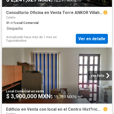
$ 72,291 MXN/m²
Consultorio Oficina en Venta Torre ANKOR Villahermosa
Centro
31
m²
Local Comercial
·
Despacho
Actualizado hace más de 1 mes
en
Ver en detalle
Tuportalonline
Ver foto
Local Comercial
·
en venta
$ 3,900,000 MXN
$ 15,789 MXN/m²
Edificio en Venta con local en el Centro Hist?rico de Villahermosa