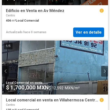
Edificio en Venta en Av Méndez
Centro
406
m²
Local Comercial
Ver en detalle
Actualizado hace 0 semanas
1
/
5
Local Comercial
·
en venta
$ 1,700,000 MXN
$ 12,592 MXN/m²
Local comercial en venta en Villahermosa Centro, Centro, Tabasco
Centro
135
m²
Local Comercial