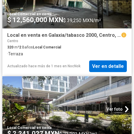
Local Comercial
·
en venta
$ 12,560,000 MXN
$ 39,250 MXN/m²
Local en venta en Galaxia/tabasco 2000, Centro, Tabasco
Centro
320
m²
2
Baños
Local Comercial
·
Terraza
Ver en detalle
Actualizado hace más de 1 mes
en
NocNok
Ver foto
Local Comercial
·
en venta
$ 2,241,027 MXN