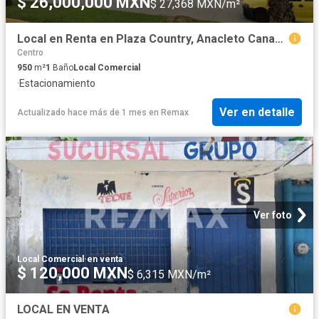
$ 26,000,000 MXN
$ 27,368 MXN/m²
Local en Renta en Plaza Country, Anacleto Canabal 3a Sección, Villahermosa, Tabasco
Centro
950
m²
1
Baño
Local Comercial
·
Estacionamiento
Ver en detalle
Actualizado hace más de 1 mes
en
Remax
Ver foto
Local Comercial
·
en venta
$ 120,000 MXN
$ 6,315 MXN/m²
LOCAL EN VENTA