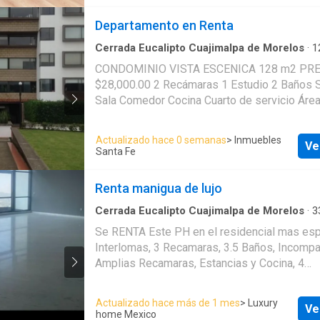
pensado para quienes buscan
distinción, comodidad y una
Departamento en Renta
experiencia residencial única.
Cerrada Eucalipto Cuajimalpa de Morelos
·
1
El diseño, distribución,
Recámaras
·
2
Baños
·
Apartamento
·
Estacion
amueblado y dimensiones
CONDOMINIO VISTA ESCENICA 128 m2 PRECIO RENTA:
Jardín
·
Gimnasio
pueden variar según el
$28,000.00 2 Recámaras 1 Estudio 2 Baños Sala de TV
modelo y metraje del
Sala Comedor Cocina Cuarto de servicio Área de
departamento.
lavandería 2 estacionamientos techados Salón para
eventos Gimnasio Jardín con juegos para niños Cámaras
Actualizado hace 0 semanas
> Inmuebles
Ve
de seguridad Vigilancia las 24 horas. EasyBro
Santa Fe
JU6527
Renta manigua de lujo
Cerrada Eucalipto Cuajimalpa de Morelos
·
3
Recámaras
·
3
Baños
·
Apartamento
·
Estacion
Se RENTA Este PH en el residencial mas esp
Bodega
·
Cocina equipada
·
Gimnasio
·
Jacuzzi
Interlomas, 3 Recamaras, 3.5 Baños, Incompa
Alberca
·
Terraza
Amplias Recamaras, Estancias y Cocina, 4
Estacionamientos y Bodega. Con las mejore
y la impresionante Casa Club Con 40,000 m2 de Jardin y
Actualizado hace más de 1 mes
> Luxury
Ve
mas de 50 Amenidades como: · Espectacular Jardin ·
home Mexico