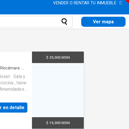
VENDER O RENTAR TU INMUEBLE
Ver mapa
$ 29,000 MXN
Recámara
·
una
·
closet Sala y
cocina , tiene
a Amenidades
, Jardin etc
r en detalle
$ 19,000 MXN