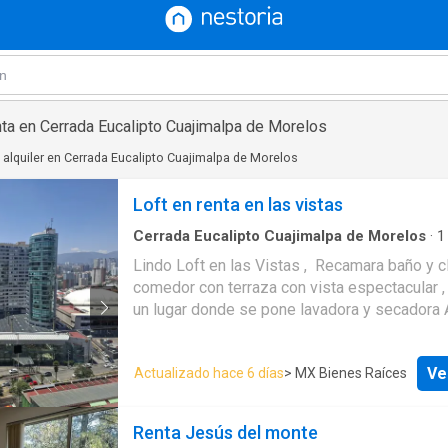
nta en Cerrada Eucalipto Cuajimalpa de Morelos
alquiler en Cerrada Eucalipto Cuajimalpa de Morelos
Loft en renta en las vistas
Cerrada Eucalipto Cuajimalpa de Morelos
·
1
Apartamento
·
Estacionamiento
·
Gimnasio
·
Sa
Lindo Loft en las Vistas , Recamara baño y 
Seguridad
comedor con terraza con vista espectacular , 
un lugar donde se pone lavadora y secador
alberca gimnasio salón de fiestas , ludoteca 
Ve
Actualizado hace 6 días
> MX Bienes Raí­ces
Renta Jesús del monte