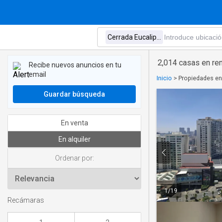
2,014 casas en re
Recibe nuevos anuncios en tu
email
Inicio
>
Propiedades en 
Guardar búsqueda
En venta
En alquiler
Ordenar por:
1
/
19
Recámaras