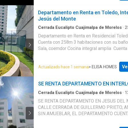
Canchas Padel Tenis · Pista de Jogging · Bolic
Spa de Lujo · Multiples salones de Eventos ·
Departamento en Renta en Toledo, Int
Albercas · Roof Top · Coworking Ente Muchas
Jesús del Monte
Seguridad 24/7. EasyBroker ID: EB-PS7331
Cerrada Eucalipto Cuajimalpa de Morelos
·
2
Recámaras
·
3
Baños
·
Apartamento
·
Estacion
Departamento en Renta en Residencial Toled
Gimnasio
·
Seguridad
Cuenta con 258m 3 habitaciones con su baño
Sala, coemdor Cocina integral amplia Cuenta
Cajones de Estacionamiento Cuarto de servic
lavado Amenidades de primer nivel, todo lo 
Ve
Actualizado hace 1 semana
> ELISA HOMES
tu familia!!! Ven a conocerlo, nosotros te a
trámite.
SE RENTA DEPARTAMENTO EN INTER
Cerrada Eucalipto Cuajimalpa de Morelos
·
1
Recámaras
·
Apartamento
SE RENTA DEPARTAMENTO EN JESUS DEL 
CALLE CERRADA DE GUILLERMO PRIETO, 
SIN AMUEBLAR, EL DEPARTAMENTO CUENT
125M2, 2 RECAMARAS, LA PRINCIPAL CON
BAÑO, LA SEGUNDA COMPARTE BAÑO CON 