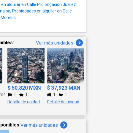
en alquiler en Calle Prolongación Juárez
imalpa
,
Propiedades en alquiler en Calle
e Morelos
nibles:
Ver más unidades
$ 50,820 MXN
$ 37,923 MXN
m²
1
1
1
1
Detalle de unidad
Detalle de unidad
ponibles:
Ver más unidades