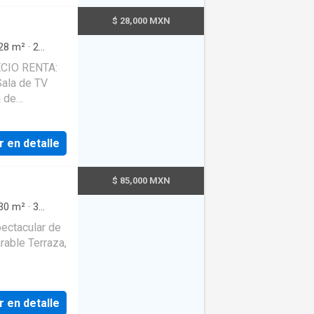
$ 28,000 MXN
28
m²
·
2
amiento
·
r en detalle
ker ID: EB-
$ 85,000 MXN
30
m²
·
3
amiento
·
ectacular de
·
Elevador
·
rable Terraza,
s amenidades
r en detalle