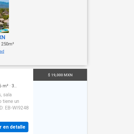
XN
250m²
dad
$ 19,000 MXN
6
m²
·
3
amiento
·
, sala
o tiene un
 ID: EB-WI9248
r en detalle