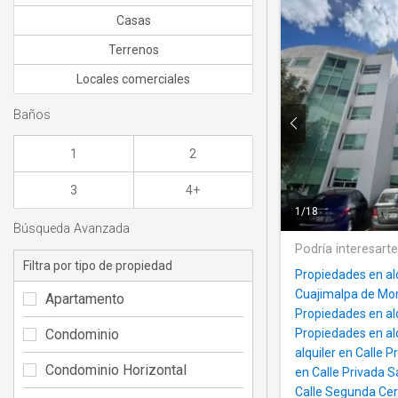
Casas
Terrenos
Locales comerciales
Baños
1
2
3
4+
1
/
18
Búsqueda Avanzada
Podría interesart
Filtra por tipo de propiedad
Propiedades en al
Cuajimalpa de Mo
Apartamento
Propiedades en alq
Condominio
Propiedades en al
alquiler en Calle 
Condominio Horizontal
en Calle Privada 
Calle Segunda Ce