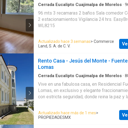
Cerrada Eucalipto Cuajimalpa de Morelos
·
9
Recámaras
·
2
Baños
·
Apartamento
·
Estacion
96 mts 3 recamaras 2 baños Sala comedor Cocina abierta
Conserje
·
Jardín
·
Elevador
2 estacionamientos Vigilancia 24 hrs. EasyBroker ID: EB-
WL8215
Actualizado hace 3 semanas
> Commerce
Ve
Land, S. A. de C. V.
Rento Casa - Jesús del Monte - Fuente
Lomas
Cerrada Eucalipto Cuajimalpa de Morelos
·
8
Recámaras
·
Condominio
·
Balcón
·
Recámara c
Vive en una fabulosa casa, en Residencial Fu
Estacionamiento
·
Cocina equipada
·
Chimenea
Lomas, en exclusivo y elegante fraccionamie
Portero automático
·
Despacho
·
Cuarto de serv
Patio
con estricta seguridad, donde reina la paz y 
su entorno, rodeado de vegetación, lagos, fu
empedradas. Consta de: amplia sala, comedo
Actualizado hace más de 1 mes
>
Ve
en doble altura, herrería en hierro forjado, co
PROPIEDADESMX
mármol y en las recámaras duela, cocina inte