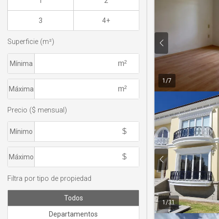
1
2
3
4+
Superficie (m²)
Mínima
1
/
7
Máxima
Precio ($ mensual)
Mínimo
Máximo
Filtra por tipo de propiedad
Todos
1
/
31
Departamentos