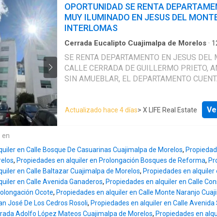
espaciosa con alacena y desayunador, estud
OPORTUNIDAD SE RENTA DEPARTAM
baño de visitas, closet para abrigos, 4 recám
MUY ILUMINADO EN JESUS DEL MONT
vestidor y baño completo, ático, 2 bodegas, 
INTERLOMAS
los coches, jardín alrededor de toda la casa ,
servicio con su baño, otro cuarto para visita
Cerrada Eucalipto Cuajimalpa de Morelos
·
1
Recámaras
·
2
Baños
·
Apartamento
·
Estacion
para el chofer. Si es para renta, en el monto d
SE RENTA DEPARTAMENTO EN JESUS DEL 
Conserje
·
Cocina equipada
·
Jardín
·
Gimnasio
·
incluye mantenimiento.
CALLE CERRADA DE GUILLERMO PRIETO, 
SIN AMUEBLAR, EL DEPARTAMENTO CUENT
125M2, 2 RECAMARAS, LA PRINCIPAL CON
BAÑO, LA SEGUNDA COMPARTE BAÑO CON 
Ve
Actualizado hace 4 días
> X LIFE Real Estate
SOCIAL, FAMILY, SALA-COMEDOR, COCINA 
AREA DE LAVADO CON BAÑO, 2 LUGARES D
ESTACIONAMIENTO CON CONEXION PARA 
e en
ELECTRICO, AMENIDADES: CANCHA DE PAD
quiler en Calle Bosque De Casuarinas Cuajimalpa de Morelos
,
Propiedad
DE JUEGOS INFANTILES, AREA DE MASCOT
relos
,
Propiedades en alquiler en Prolongación Bosques de Reforma
,
Pr
DE FIESTAS, GIMNASIO, ESTACIONAMIENT
uiler en Calle Baltazar Cuajimalpa de Morelos
,
Propiedades en alquiler
VISITAS. EasyBroker ID: EB-WI0497
quiler en Calle Avenida Ganaderos
,
Propiedades en alquiler en Calle Con
Prolongación Ocote
,
Propiedades en alquiler en Calle Monte Naranjo Cua
San José De Los Cedros Rosoli
,
Propiedades en alquiler en Calle Avenida
rrada Adolfo López Mateos Cuajimalpa de Morelos
,
Propiedades en alqu