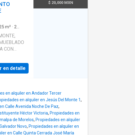
io, medio
$ 20,000 MXN
ENTO
aras con
E
6 lugares para
 cuarto de
s con baño o
25
m²
·
2
amiento
·
e la renta
MONTE,
Elevador
AMUEBLADO
A CON
 VESTIDOR Y
EL AREA
r en detalle
INTEGRAL,
E
COCHE
DLE, AREA
es en alquiler en Andador Tercer
AS, SALON
opiedades en alquiler en Jesús Del Monte 1
,
O PARA
 en Calle Avenida Noche De Paz
,
stituyente Héctor Victoria
,
Propiedades en
jimalpa de Morelos
,
Propiedades en alquiler
 Salvador Novo
,
Propiedades en alquiler en
iler en Calle Quinta Cerrada José María