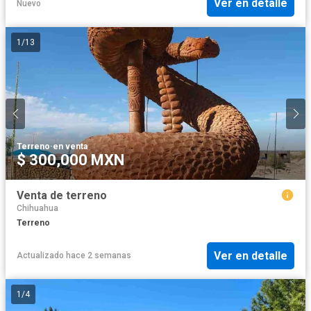
Ver en detalle
Nuevo
1
/
13
Terreno
·
en venta
$ 300,000 MXN
Venta de terreno
Chihuahua
Terreno
Ver en detalle
Actualizado hace 2 semanas
1
/
4