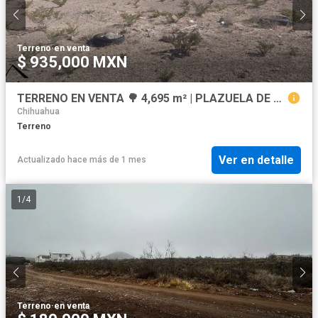
Terreno
·
en venta
$ 935,000 MXN
TERRENO EN VENTA 🌳 4,695 m² | PLAZUELA DE ACUÑA | USO MIXTO | GRAN OPORTUNIDAD 💰
Chihuahua
Terreno
Ver en detalle
Actualizado hace más de 1 mes
1
/
4
Terreno
·
en venta