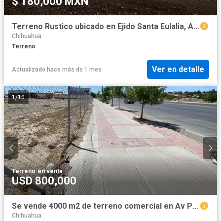
$ 180,000 MXN
Terreno Rustico ubicado en Ejido Santa Eulalia, Aquiles Serdán, Chihuahua.
Chihuahua
Terreno
Ver en detalle
Actualizado hace más de 1 mes
1
/
10
Terreno
·
en venta
USD 800,000
Se vende 4000 m2 de terreno comercial en Av Prolongacion Gomez Morin
Chihuahua