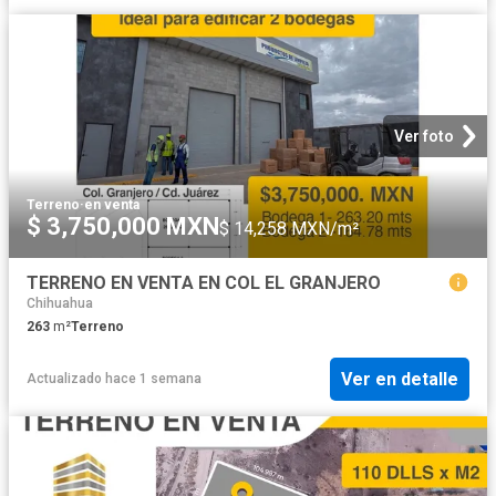
Ver foto
Terreno
·
en venta
$ 3,750,000 MXN
$ 14,258 MXN/m²
TERRENO EN VENTA EN COL EL GRANJERO
Chihuahua
263
m²
Terreno
Ver en detalle
Actualizado hace 1 semana