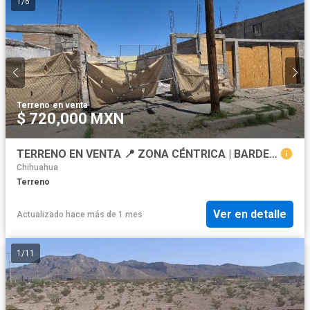
1
/
6
Terreno
·
en venta
$ 720,000 MXN
TERRENO EN VENTA 📍 ZONA CÉNTRICA | BARDEADO | IDEAL PARA CONSTRUIR O INVERTIR 🏡💰
Chihuahua
Terreno
Ver en detalle
Actualizado hace más de 1 mes
1
/
11