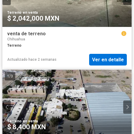
Terreno
·
en venta
$ 2,042,000 MXN
venta de terreno
Chihuahua
Terreno
Ver en detalle
Actualizado hace 2 semanas
1
/
3
Terreno
·
en venta
$ 8,400 MXN