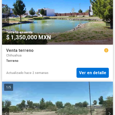
Terreno
·
en venta
$ 1,350,000 MXN
Venta terreno
Chihuahua
Terreno
Ver en detalle
Actualizado hace 2 semanas
1
/
5