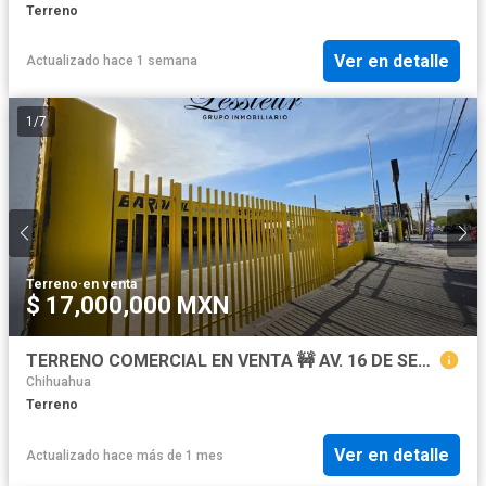
Terreno
Ver en detalle
Actualizado hace 1 semana
1
/
7
Terreno
·
en venta
$ 17,000,000 MXN
TERRENO COMERCIAL EN VENTA 🚧 AV. 16 DE SEPTIEMBRE | 1,754 m² | ALTA VISIBILIDAD 💼
Chihuahua
Terreno
Ver en detalle
Actualizado hace más de 1 mes