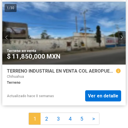
1
/
30
Terreno
·
en venta
$ 11,850,000 MXN
TERRENO INDUSTRIAL EN VENTA COL AEROPUERTO, CHIHUAHUA
Chihuahua
Terreno
Ver en detalle
Actualizado hace 0 semanas
1
2
3
4
5
>