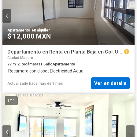
Apartamento
·
en alquiler
$ 12,000 MXN
Departamento en Renta en Planta Baja en Col. Unidad Nacional, Madero Tamaulipas.
Ciudad Madero
77
m²
2
Recámaras
1
Baño
Apartamento
·
Recámara con closet
·
Electricidad
·
Agua
Ver en detalle
Actualizado hace más de 1 mes
1
/
11