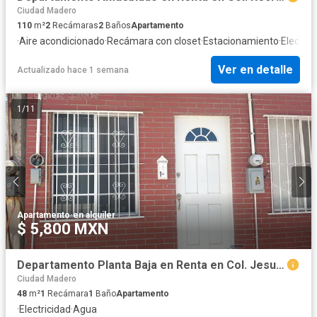
Ciudad Madero
110
m²
2
Recámaras
2
Baños
Apartamento
·
Aire acondicionado
·
Recámara con closet
·
Estacionamiento
·
Electric
Ver en detalle
Actualizado hace 1 semana
1
/
11
Apartamento
·
en alquiler
$ 5,800 MXN
Departamento Planta Baja en Renta en Col. Jesus Luna Luna, Madero Tamaulipas.
Ciudad Madero
48
m²
1
Recámara
1
Baño
Apartamento
·
Electricidad
·
Agua