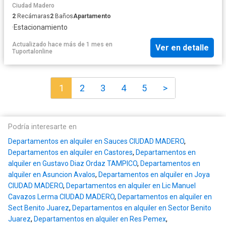
Ciudad Madero
2
Recámaras
2
Baños
Apartamento
·
Estacionamiento
Actualizado hace más de 1 mes
en
Ver en detalle
Tuportalonline
1
2
3
4
5
>
Podría interesarte en
Departamentos en alquiler en Sauces CIUDAD MADERO
,
Departamentos en alquiler en Castores
,
Departamentos en
alquiler en Gustavo Diaz Ordaz TAMPICO
,
Departamentos en
alquiler en Asuncion Avalos
,
Departamentos en alquiler en Joya
CIUDAD MADERO
,
Departamentos en alquiler en Lic Manuel
Cavazos Lerma CIUDAD MADERO
,
Departamentos en alquiler en
Sect Benito Juarez
,
Departamentos en alquiler en Sector Benito
Juarez
,
Departamentos en alquiler en Res Pemex
,