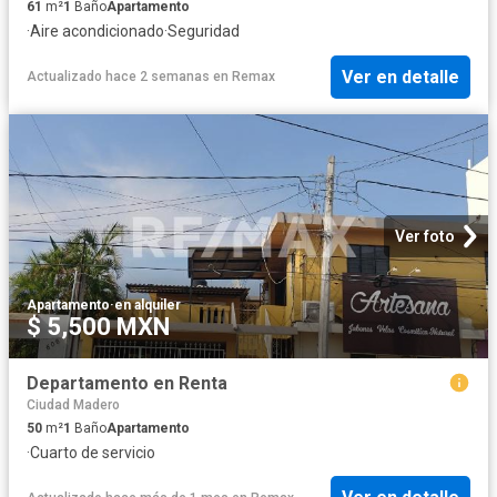
61
m²
1
Baño
Apartamento
·
Aire acondicionado
·
Seguridad
Ver en detalle
Actualizado hace 2 semanas
en
Remax
Ver foto
Apartamento
·
en alquiler
$ 5,500 MXN
Departamento en Renta
Ciudad Madero
50
m²
1
Baño
Apartamento
·
Cuarto de servicio