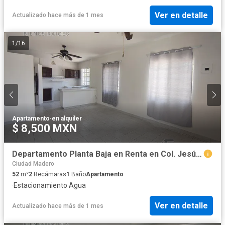
Ver en detalle
Actualizado hace más de 1 mes
1
/
16
Apartamento
·
en alquiler
$ 8,500 MXN
Departamento Planta Baja en Renta en Col. Jesús Luna Luna, Madero Tamaulipas.
Ciudad Madero
52
m²
2
Recámaras
1
Baño
Apartamento
·
Estacionamiento
·
Agua
Ver en detalle
Actualizado hace más de 1 mes