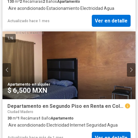
130
m²
2
Recámaras
2
Baños
Apartamento
·
Aire acondicionado
·
Estacionamiento
·
Electricidad
·
Agua
Ver en detalle
Actualizado hace 1 mes
1
/
6
Apartamento
·
en alquiler
$ 6,500 MXN
Departamento en Segundo Piso en Renta en Col. Jardín 20 de Noviembre, Madero Tamaulipas.
Ciudad Madero
30
m²
1
Recámara
1
Baño
Apartamento
·
Aire acondicionado
·
Electricidad
·
Internet
·
Seguridad
·
Agua
Ver en detalle
Actualizado hace más de 1 mes