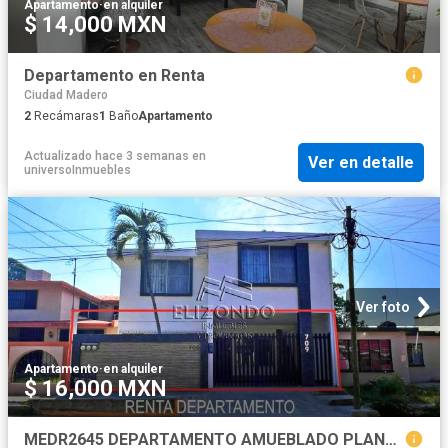
Apartamento
·
en alquiler
$ 14,000 MXN
Departamento en Renta
Ciudad Madero
2
Recámaras
1
Baño
Apartamento
Actualizado hace 3 semanas
en
Ver en detalle
universoInmuebles
Ver foto
Apartamento
·
en alquiler
$ 16,000 MXN
MEDR2645 DEPARTAMENTO AMUEBLADO PLANTA BAJA EN RENTA, COL. LOS MANGOS, $16,000