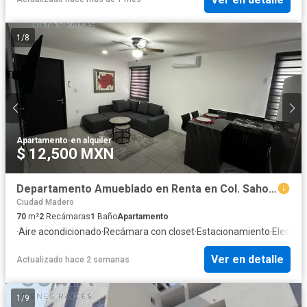
1
/
8
Apartamento
·
en alquiler
$ 12,500 MXN
Departamento Amueblado en Renta en Col. Sahop, Madero Tamaulipas.
Ciudad Madero
70
m²
2
Recámaras
1
Baño
Apartamento
·
Aire acondicionado
·
Recámara con closet
·
Estacionamiento
·
Electric
Ver en detalle
Actualizado hace 2 semanas
1
/
9