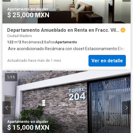
Apartamento
·
en alquiler
$ 25,000 MXN
Departamento Amueblado en Renta en Fracc. Villas del Mar, Madero Tamaulipas.
Ciudad Madero
122
m²
2
Recámaras
2
Baños
Apartamento
·
Aire acondicionado
·
Recámara con closet
·
Estacionamiento
·
Electric
Ver en detalle
Actualizado hace más de 1 mes
1
/
15
Apartamento
·
en alquiler
$ 15,000 MXN