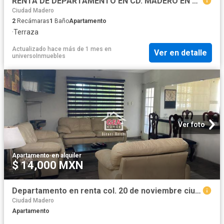
RENTA DE DEPARTAMENTO EN CD. MADERO EN LA COL. MANUEL R. DIAZ
Ciudad Madero
2
Recámaras
1
Baño
Apartamento
·
Terraza
Actualizado hace más de 1 mes
en
Ver en detalle
universoInmuebles
Ver foto
Apartamento
·
en alquiler
$ 14,000 MXN
Departamento en renta col. 20 de noviembre ciudad madero
Ciudad Madero
Apartamento