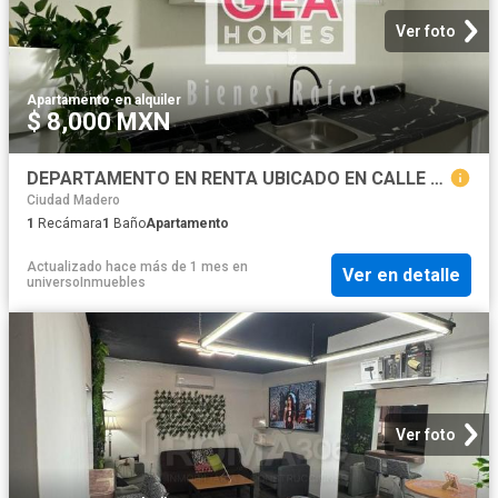
Ver foto
Apartamento
·
en alquiler
$ 8,000 MXN
DEPARTAMENTO EN RENTA UBICADO EN CALLE GUADALUPE VICTORIA TAMPICO, TAMPS
Ciudad Madero
1
Recámara
1
Baño
Apartamento
Actualizado hace más de 1 mes
en
Ver en detalle
universoInmuebles
Ver foto