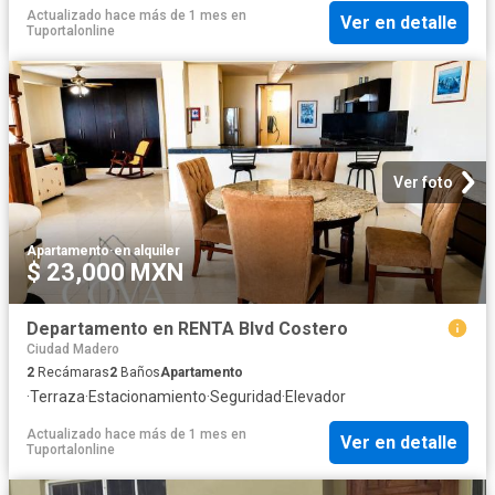
Actualizado hace más de 1 mes
en
Ver en detalle
Tuportalonline
Ver foto
Apartamento
·
en alquiler
$ 23,000 MXN
Departamento en RENTA Blvd Costero
Ciudad Madero
2
Recámaras
2
Baños
Apartamento
·
Terraza
·
Estacionamiento
·
Seguridad
·
Elevador
Actualizado hace más de 1 mes
en
Ver en detalle
Tuportalonline