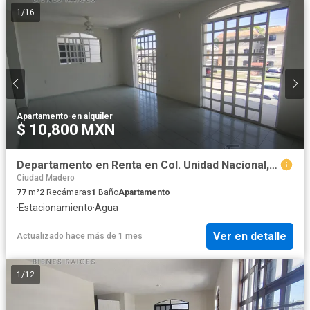
1
/
16
Apartamento
·
en alquiler
$ 10,800 MXN
Departamento en Renta en Col. Unidad Nacional, Madero Tamaulipas. Cerca de Av. Monterrey.
Ciudad Madero
77
m²
2
Recámaras
1
Baño
Apartamento
·
Estacionamiento
·
Agua
Ver en detalle
Actualizado hace más de 1 mes
1
/
12