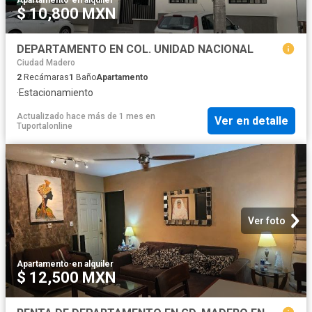
$ 10,800 MXN
DEPARTAMENTO EN COL. UNIDAD NACIONAL
Ciudad Madero
2
Recámaras
1
Baño
Apartamento
·
Estacionamiento
Actualizado hace más de 1 mes
en
Ver en detalle
Tuportalonline
Ver foto
Apartamento
·
en alquiler
$ 12,500 MXN