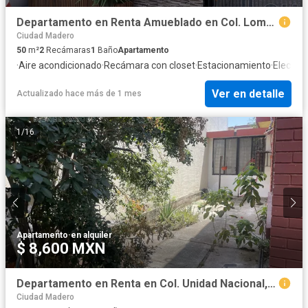
Departamento en Renta Amueblado en Col. Loma del Gallo, Tampico Tamaulipas.
Ciudad Madero
50
m²
2
Recámaras
1
Baño
Apartamento
·
Aire acondicionado
·
Recámara con closet
·
Estacionamiento
·
Electric
Ver en detalle
Actualizado hace más de 1 mes
1
/
16
Apartamento
·
en alquiler
$ 8,600 MXN
Departamento en Renta en Col. Unidad Nacional, Madero Tamaulipas.
Ciudad Madero