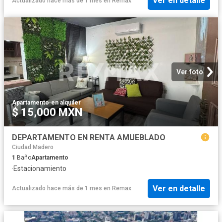
Ver en detalle
Actualizado hace más de 1 mes
en
Remax
Ver foto
Apartamento
·
en alquiler
$ 15,000 MXN
DEPARTAMENTO EN RENTA AMUEBLADO
Ciudad Madero
1
Baño
Apartamento
·
Estacionamiento
Ver en detalle
Actualizado hace más de 1 mes
en
Remax