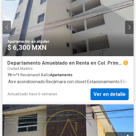
Apartamento
·
en alquiler
$ 6,300 MXN
Departamento Amueblado en Renta en Col. Primero de Mayo, Madero Tamaulipas.
Ciudad Madero
70
m²
1
Recámara
1
Baño
Apartamento
·
Aire acondicionado
·
Recámara con closet
·
Estacionamiento
·
Electric
Ver en detalle
Actualizado hace 0 semanas