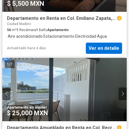
$ 5,500 MXN
Departamento en Renta en Col. Emiliano Zapata, Madero Tamaulipas.
Ciudad Madero
56
m²
1
Recámara
1
Baño
Apartamento
·
Aire acondicionado
·
Estacionamiento
·
Electricidad
·
Agua
Ver en detalle
Actualizado hace 4 días
1
/
7
Apartamento
·
en alquiler
$ 25,000 MXN
Departamento Amueblado en Renta en Col. Recreativo, Madero Tamaulipas.