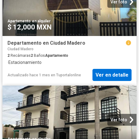
Ver foto
Apartamento
·
en alquiler
$ 12,000 MXN
Departamento en Ciudad Madero
Ciudad Madero
2
Recámaras
2
Baños
Apartamento
·
Estacionamiento
Ver en detalle
Actualizado hace 1 mes
en
Tuportalonline
Ver foto
Apartamento
·
en alquiler