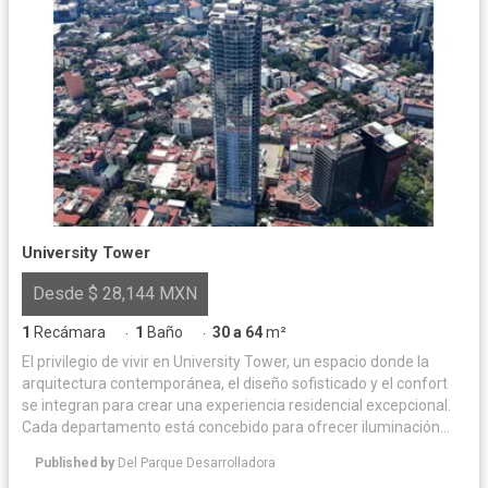
University Tower
Desde $ 28,144 MXN
1
Recámara
1
Baño
30 a 64
m²
·
·
El privilegio de vivir en University Tower, un espacio donde la
arquitectura contemporánea, el diseño sofisticado y el confort
se integran para crear una experiencia residencial excepcional.
Cada departamento está concebido para ofrecer iluminación
natural y acabados de alta calidad, logrando un equilibrio
Published by
Del Parque Desarrolladora
perfecto entre elegancia y funcionalidad. Las amenidades han