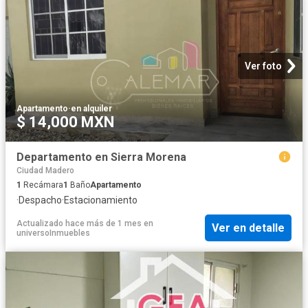
Ver foto
Apartamento
·
en alquiler
$ 14,000 MXN
Departamento en Sierra Morena
Ciudad Madero
1
Recámara
1
Baño
Apartamento
·
Despacho
·
Estacionamiento
Actualizado hace más de 1 mes
en
Ver en detalle
universoInmuebles