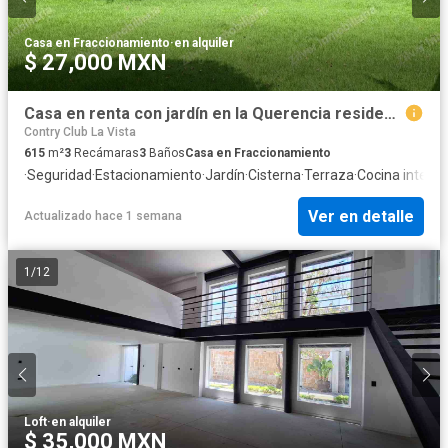
Casa en Fraccionamiento
·
en alquiler
$ 27,000 MXN
Casa en renta con jardín en la Querencia residencial
Contry Club La Vista
615
m²
3
Recámaras
3
Baños
Casa en Fraccionamiento
·
Seguridad
·
Estacionamiento
·
Jardín
·
Cisterna
·
Terraza
·
Cocina integra
Ver en detalle
Actualizado hace 1 semana
1
/
12
Loft
·
en alquiler
$ 35,000 MXN