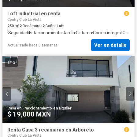
Loft industrial en renta
Contry Club La Vista
250
m²
2
Recámaras
2
Baños
Loft
·
Seguridad
·
Estacionamiento
·
Jardín
·
Cisterna
·
Cocina integral
·
Cocina
Ver en detalle
Actualizado hace 0 semanas
1
/
12
Casa en Fraccionamiento
·
en alquiler
$ 19,000 MXN
Renta Casa 3 recamaras en Arboreto
Contry Club La Vista