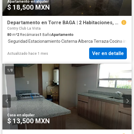
Apartamento
·
en alquiler
$ 18,500 MXN
Departamento en Torre BAGA | 2 Habitaciones, alberca y gimnasio.
Contry Club La Vista
80
m²
2
Recámaras
1
Baño
Apartamento
·
Seguridad
·
Estacionamiento
·
Cisterna
·
Alberca
·
Terraza
·
Cocina integr
Ver en detalle
Actualizado hace 1 mes
1
/
8
Casa
·
en alquiler
$ 13,500 MXN