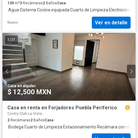
130
m²
3
Recámaras
2
Baños
Casa
·
Agua
·
Cisterna
·
Cocina equipada
·
Cuarto de Limpieza
·
Electricidad
·
Es
Ver en detalle
Nuevo
1
/
21
Casa
·
en alquiler
$ 12,500 MXN
Casa en renta en Forjadores Puebla Periferico
Contry Club La Vista
2
Recámaras
2
Baños
Casa
·
Bodega
·
Cuarto de Limpieza
·
Estacionamiento
·
Recámara con closet