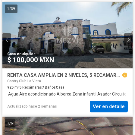
1
/
39
Casa
·
en alquiler
$ 100,000 MXN
RENTA CASA AMPLIA EN 2 NIVELES, 5 RECAMARAS JARDIN, ALBERCA, LA CARCAÑA CERCA DEL C.C. EXPLANADA, SAN PEDRO CHOLULA
Contry Club La Vista
925
m²
5
Recámaras
7
Baños
Casa
·
Agua
·
Aire acondicionado
·
Alberca
·
Zona infantil
·
Asador
·
Circuito cer
Ver en detalle
Actualizado hace 2 semanas
1
/
6