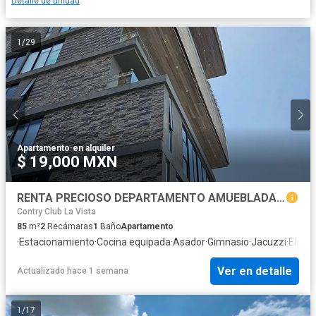
Detalle de unidad
1
/
29
Apartamento
·
en alquiler
$ 19,000 MXN
RENTA PRECIOSO DEPARTAMENTO AMUEBLADA EN BAGÀ LATERAL LOMAS DE ANGELOPOLIS
Contry Club La Vista
85
m²
2
Recámaras
1
Baño
Apartamento
·
Estacionamiento
·
Cocina equipada
·
Asador
·
Gimnasio
·
Jacuzzi
·
Eleva
Ver en detalle
Actualizado hace 1 semana
1
/
17