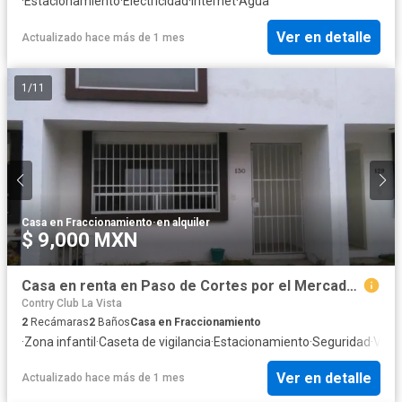
·
Estacionamiento
·
Electricidad
·
Internet
·
Agua
Ver en detalle
Actualizado hace más de 1 mes
1
/
11
Casa en Fraccionamiento
·
en alquiler
$ 9,000 MXN
Casa en renta en Paso de Cortes por el Mercado de Xixitla
Contry Club La Vista
2
Recámaras
2
Baños
Casa en Fraccionamiento
·
Zona infantil
·
Caseta de vigilancia
·
Estacionamiento
·
Seguridad
·
Vist
Ver en detalle
Actualizado hace más de 1 mes