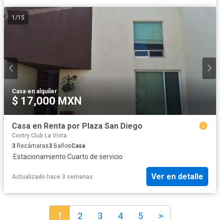
1
/
15
Casa
·
en alquiler
$ 17,000 MXN
Casa en Renta por Plaza San Diego
Contry Club La Vista
3
Recámaras
3
Baños
Casa
·
Estacionamiento
·
Cuarto de servicio
Ver en detalle
Actualizado hace 3 semanas
1
2
3
4
5
>