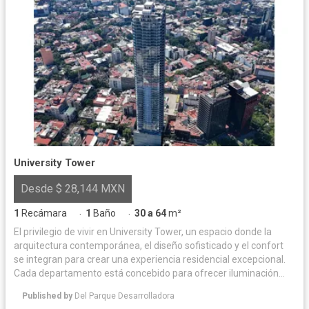
University Tower
Desde $ 28,144 MXN
1
Recámara
1
Baño
30 a 64
m²
·
·
El privilegio de vivir en University Tower, un espacio donde la
arquitectura contemporánea, el diseño sofisticado y el confort
se integran para crear una experiencia residencial excepcional.
Cada departamento está concebido para ofrecer iluminación
natural y acabados de alta calidad, logrando un equilibrio
Published by
Del Parque Desarrolladora
perfecto entre elegancia y funcionalidad. Las amenidades han