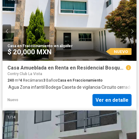
Casa en Fraccionamiento
·
en alquiler
$ 20,000 MXN
NUEVO
Casa Amueblada en Renta en Residencial Bosques de Forjadores | Cholula, Puebla
Contry Club La Vista
240
m²
4
Recámaras
3
Baños
Casa en Fraccionamiento
·
Agua
·
Zona infantil
·
Bodega
·
Caseta de vigilancia
·
Circuito cerrado de
Ver en detalle
Nuevo
1
/
14