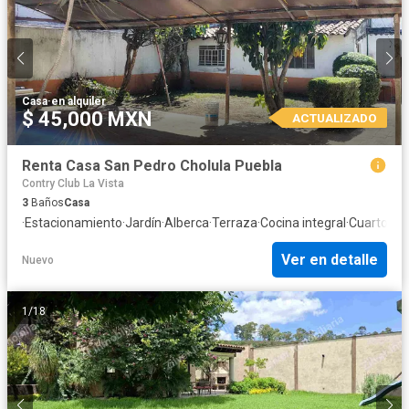
Casa
·
en alquiler
$ 45,000 MXN
ACTUALIZADO
Renta Casa San Pedro Cholula Puebla
Contry Club La Vista
3
Baños
Casa
·
Estacionamiento
·
Jardín
·
Alberca
·
Terraza
·
Cocina integral
·
Cuarto de 
Ver en detalle
Nuevo
1
/
18