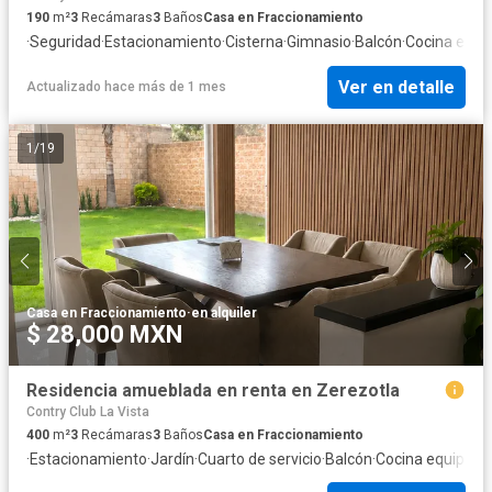
190
m²
3
Recámaras
3
Baños
Casa en Fraccionamiento
·
Seguridad
·
Estacionamiento
·
Cisterna
·
Gimnasio
·
Balcón
·
Cocina equi
Ver en detalle
Actualizado hace más de 1 mes
1
/
19
Casa en Fraccionamiento
·
en alquiler
$ 28,000 MXN
Residencia amueblada en renta en Zerezotla
Contry Club La Vista
400
m²
3
Recámaras
3
Baños
Casa en Fraccionamiento
·
Estacionamiento
·
Jardín
·
Cuarto de servicio
·
Balcón
·
Cocina equipada