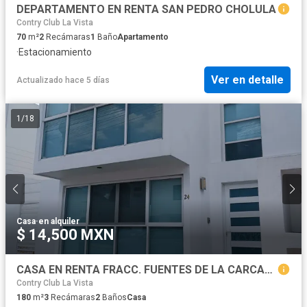
DEPARTAMENTO EN RENTA SAN PEDRO CHOLULA
Contry Club La Vista
70
m²
2
Recámaras
1
Baño
Apartamento
·
Estacionamiento
Ver en detalle
Actualizado hace 5 días
1
/
18
Casa
·
en alquiler
$ 14,500 MXN
CASA EN RENTA FRACC. FUENTES DE LA CARCAÑA, SOBRE AVENIDA PRINCIPAL DE LA CARCAÑA, CHOLULA,PUEBLA
Contry Club La Vista
180
m²
3
Recámaras
2
Baños
Casa