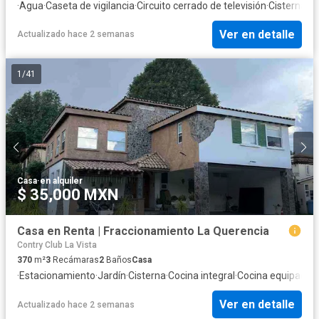
·
Agua
·
Caseta de vigilancia
·
Circuito cerrado de televisión
·
Cisterna
·
Co
Ver en detalle
Actualizado hace 2 semanas
1
/
41
Casa
·
en alquiler
$ 35,000 MXN
Casa en Renta | Fraccionamiento La Querencia
Contry Club La Vista
370
m²
3
Recámaras
2
Baños
Casa
·
Estacionamiento
·
Jardín
·
Cisterna
·
Cocina integral
·
Cocina equipada
·
G
Ver en detalle
Actualizado hace 2 semanas