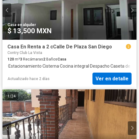
Casa
·
en alquiler
$ 13,500 MXN
Casa En Renta a 2 cCalle De Plaza San Diego
Contry Club La Vista
120
m²
3
Recámaras
2
Baños
Casa
·
Estacionamiento
·
Cisterna
·
Cocina integral
·
Despacho
·
Caseta de vigi
Ver en detalle
Actualizado hace 2 días
1
/
24