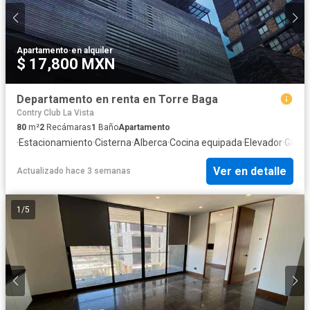
Apartamento
·
en alquiler
$ 17,800 MXN
Departamento en renta en Torre Baga
Contry Club La Vista
80
m²
2
Recámaras
1
Baño
Apartamento
·
Estacionamiento
·
Cisterna
·
Alberca
·
Cocina equipada
·
Elevador
·
Gimna
Ver en detalle
Actualizado hace 3 semanas
1
/
5