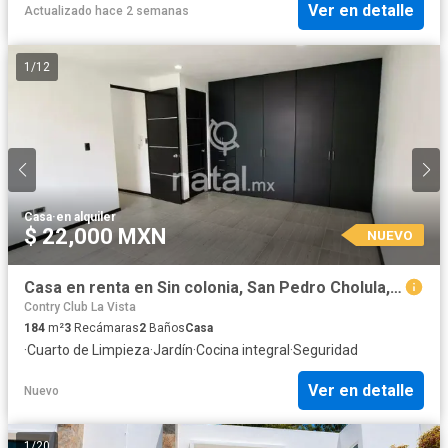
Ver en detalle
Actualizado hace 2 semanas
1
/
12
Casa
·
en alquiler
$ 22,000 MXN
NUEVO
Casa en renta en Sin colonia, San Pedro Cholula, Puebla
Contry Club La Vista
184
m²
3
Recámaras
2
Baños
Casa
·
Cuarto de Limpieza
·
Jardín
·
Cocina integral
·
Seguridad
Ver en detalle
Nuevo
1
/
20