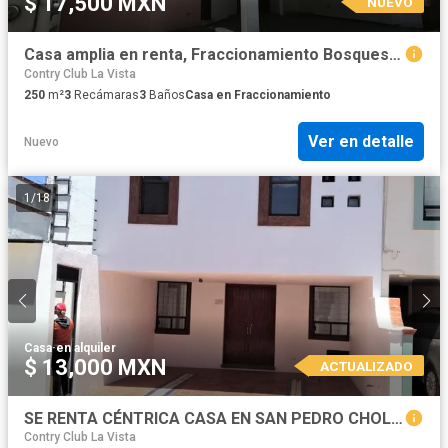
$ 17,500 MXN
NUEVO
Casa amplia en renta, Fraccionamiento Bosques de Granada
Contry Club La Vista
250
m²
3
Recámaras
3
Baños
Casa en Fraccionamiento
Ver en detalle
Nuevo
1
/
18
Casa
·
en alquiler
$ 13,000 MXN
ACTUALIZADO
SE RENTA CÉNTRICA CASA EN SAN PEDRO CHOLULA, PUEBLA
Contry Club La Vista