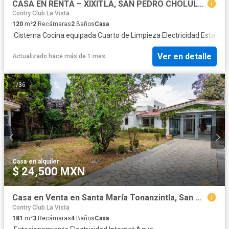
CASA EN RENTA – XIXITLA, SAN PEDRO CHOLULA, PUEBLA
Contry Club La Vista
120
m²
2
Recámaras
2
Baños
Casa
·
Cisterna
·
Cocina equipada
·
Cuarto de Limpieza
·
Electricidad
·
Estacio
Ver en detalle
Actualizado hace más de 1 mes
1
/
36
Casa
·
en alquiler
$ 24,500 MXN
Casa en Venta en Santa María Tonanzintla, San Andrés Cholula, Puebla
Contry Club La Vista
181
m²
3
Recámaras
4
Baños
Casa