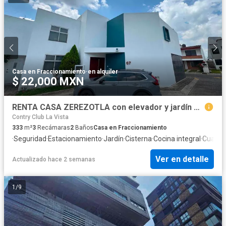
Casa en Fraccionamiento
·
en alquiler
$ 22,000 MXN
RENTA CASA ZEREZOTLA con elevador y jardín SAN PEDRO CHOLULA PUEBLA
Contry Club La Vista
333
m²
3
Recámaras
2
Baños
Casa en Fraccionamiento
·
Seguridad
·
Estacionamiento
·
Jardín
·
Cisterna
·
Cocina integral
·
Cuarto
Ver en detalle
Actualizado hace 2 semanas
1
/
9