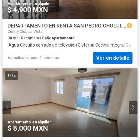
Apartamento
·
en alquiler
$ 4,900 MXN
DEPARTAMENTO EN RENTA SAN PEDRO CHOLULA PUEBLA
Contry Club La Vista
30
m²
1
Recámara
1
Baño
Apartamento
·
Agua
·
Circuito cerrado de televisión
·
Cisterna
·
Cocina integral
·
Cuarto
Ver en detalle
Actualizado hace 2 semanas
1
/
12
Apartamento
·
en alquiler
$ 8,000 MXN