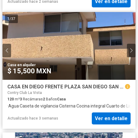
Ver en detalle
Actualizado hace 2 semanas
1
/
37
Casa
·
en alquiler
$ 15,500 MXN
CASA EN DIEGO FRENTE PLAZA SAN DIEGO SAN PEDRO CHOLULA
Contry Club La Vista
120
m²
3
Recámaras
2
Baños
Casa
·
Agua
·
Caseta de vigilancia
·
Cisterna
·
Cocina integral
·
Cuarto de Limpi
Ver en detalle
Actualizado hace 3 semanas