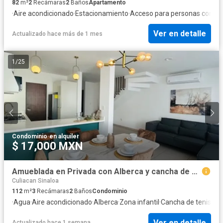
82
m²
2
Recámaras
2
Baños
Apartamento
·
Aire acondicionado
·
Estacionamiento
·
Acceso para personas con di
Ver en detalle
Actualizado hace más de 1 mes
1
/
25
Condominio
·
en alquiler
$ 17,000 MXN
Amueblada en Privada con Alberca y cancha de Pádel PERISUR 2
Culiacan Sinaloa
112
m²
3
Recámaras
2
Baños
Condominio
·
Agua
·
Aire acondicionado
·
Alberca
·
Zona infantil
·
Cancha de tenis
·
Cas
Ver en detalle
Actualizado hace 1 semana