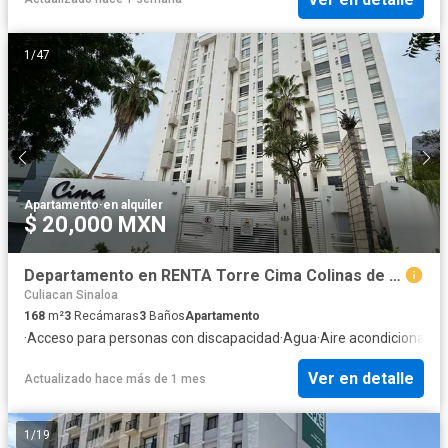
1
/
47
Apartamento
·
en alquiler
$ 20,000 MXN
Departamento en RENTA Torre Cima Colinas de San Miguel Culiacan, Sinaloa
Culiacan Sinaloa
168
m²
3
Recámaras
3
Baños
Apartamento
·
Acceso para personas con discapacidad
·
Agua
·
Aire acondicionado
·
Ver en detalle
Actualizado hace más de 1 mes
1
/
19