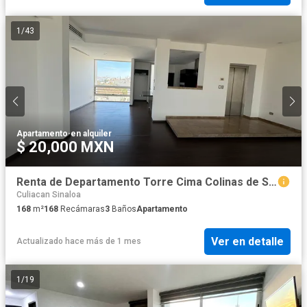
1
/
43
Apartamento
·
en alquiler
$ 20,000 MXN
Renta de Departamento Torre Cima Colinas de San Miguel Culiacan, Sinaloa
Culiacan Sinaloa
168
m²
168
Recámaras
3
Baños
Apartamento
Ver en detalle
Actualizado hace más de 1 mes
1
/
19