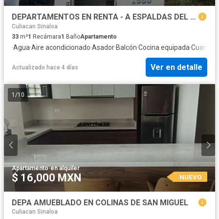
DEPARTAMENTOS EN RENTA - A ESPALDAS DEL TEC DE CULIACAN
Culiacan Sinaloa
33
m²
1
Recámara
1
Baño
Apartamento
·
Agua
·
Aire acondicionado
·
Asador
·
Balcón
·
Cocina equipada
·
Cuarto d
Ver en detalle
Actualizado hace 4 días
1
/
10
Apartamento
·
en alquiler
$ 16,000 MXN
NUEVO
DEPA AMUEBLADO EN COLINAS DE SAN MIGUEL
Culiacan Sinaloa