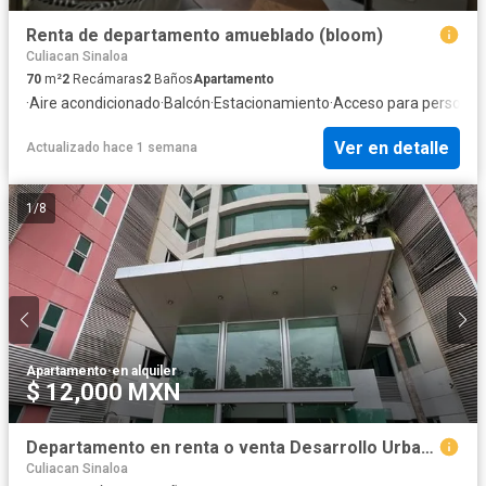
Renta de departamento amueblado (bloom)
Culiacan Sinaloa
70
m²
2
Recámaras
2
Baños
Apartamento
·
Aire acondicionado
·
Balcón
·
Estacionamiento
·
Acceso para personas
Ver en detalle
Actualizado hace 1 semana
1
/
8
Apartamento
·
en alquiler
$ 12,000 MXN
Departamento en renta o venta Desarrollo Urbano Tres ríos.
Culiacan Sinaloa