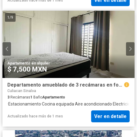
Ver en detalle
Actualizado hace más de 1 mes
1
/
9
Apartamento
·
en alquiler
$ 7,500 MXN
Departamento amueblado de 3 recámaras en foviste humaya
Culiacan Sinaloa
3
Recámaras
1
Baño
Apartamento
·
Estacionamiento
·
Cocina equipada
·
Aire acondicionado
·
Electricidad
·
Ver en detalle
Actualizado hace más de 1 mes