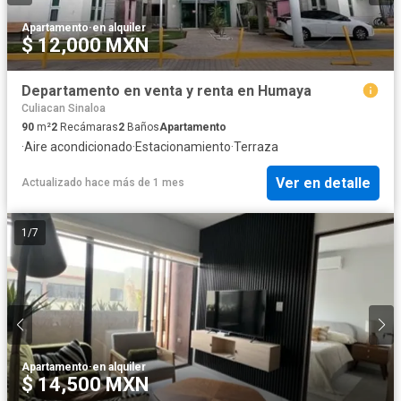
Apartamento
·
en alquiler
$ 12,000 MXN
Departamento en venta y renta en Humaya
Culiacan Sinaloa
90
m²
2
Recámaras
2
Baños
Apartamento
·
Aire acondicionado
·
Estacionamiento
·
Terraza
Ver en detalle
Actualizado hace más de 1 mes
1
/
7
Apartamento
·
en alquiler
$ 14,500 MXN