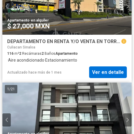
Apartamento
·
en alquiler
$ 27,000 MXN
DEPARTAMENTO EN RENTA Y/O VENTA EN TORRE MILETTO 4 RIOS
Culiacan Sinaloa
116
m²
2
Recámaras
2
Baños
Apartamento
·
Aire acondicionado
·
Estacionamiento
Ver en detalle
Actualizado hace más de 1 mes
1
/
21
Apartamento
·
en alquiler