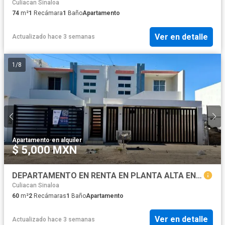
Culiacan Sinaloa
74
m²
1
Recámara
1
Baño
Apartamento
Ver en detalle
Actualizado hace 3 semanas
1
/
8
Apartamento
·
en alquiler
$ 5,000 MXN
DEPARTAMENTO EN RENTA EN PLANTA ALTA EN ZONA LA CONQUISTA
Culiacan Sinaloa
60
m²
2
Recámaras
1
Baño
Apartamento
Ver en detalle
Actualizado hace 3 semanas