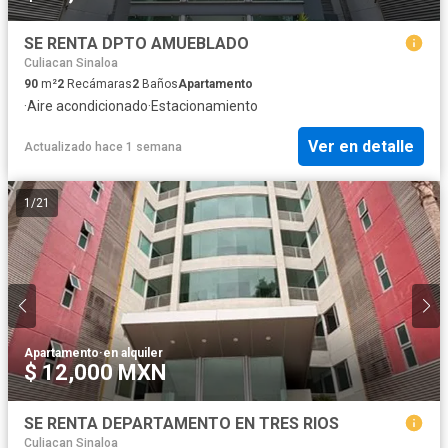
SE RENTA DPTO AMUEBLADO
Culiacan Sinaloa
90
m²
2
Recámaras
2
Baños
Apartamento
·
Aire acondicionado
·
Estacionamiento
Ver en detalle
Actualizado hace 1 semana
1
/
21
Apartamento
·
en alquiler
$ 12,000 MXN
SE RENTA DEPARTAMENTO EN TRES RIOS
Culiacan Sinaloa