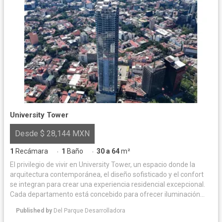
University Tower
Desde $ 28,144 MXN
1
Recámara
1
Baño
30 a 64
m²
·
·
El privilegio de vivir en University Tower, un espacio donde la
arquitectura contemporánea, el diseño sofisticado y el confort
se integran para crear una experiencia residencial excepcional.
Cada departamento está concebido para ofrecer iluminación
natural y acabados de alta calidad, logrando un equilibrio
Published by
Del Parque Desarrolladora
perfecto entre elegancia y funcionalidad. Las amenidades han