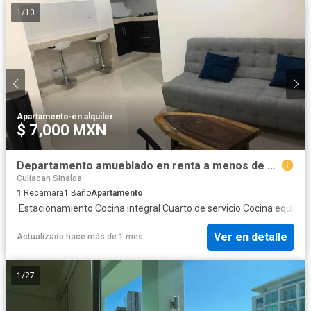
1
/
10
Apartamento
·
en alquiler
$ 7,000 MXN
Departamento amueblado en renta a menos de 5 minutos de Tres Ríos
Culiacan Sinaloa
1
Recámara
1
Baño
Apartamento
·
Estacionamiento
·
Cocina integral
·
Cuarto de servicio
·
Cocina equipad
Ver en detalle
Actualizado hace más de 1 mes
1
/
27