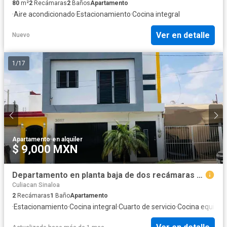
80
m²
2
Recámaras
2
Baños
Apartamento
·
Aire acondicionado
·
Estacionamiento
·
Cocina integral
Ver en detalle
Nuevo
1
/
17
Apartamento
·
en alquiler
$ 9,000 MXN
Departamento en planta baja de dos recámaras sobre Blvd Villas del Río
Culiacan Sinaloa
2
Recámaras
1
Baño
Apartamento
·
Estacionamiento
·
Cocina integral
·
Cuarto de servicio
·
Cocina equipad