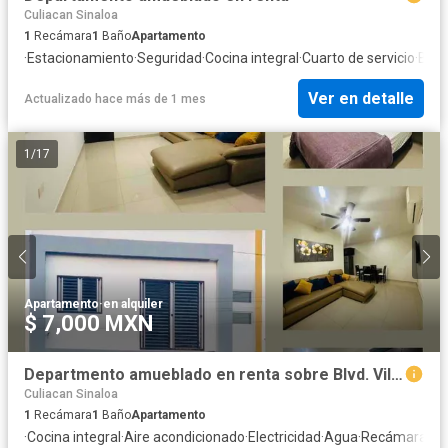
Culiacan Sinaloa
1
Recámara
1
Baño
Apartamento
·
Estacionamiento
·
Seguridad
·
Cocina integral
·
Cuarto de servicio
·
Balc
Ver en detalle
Actualizado hace más de 1 mes
1
/
17
Apartamento
·
en alquiler
$ 7,000 MXN
Departmento amueblado en renta sobre Blvd. Villas del Rio
Culiacan Sinaloa
1
Recámara
1
Baño
Apartamento
·
Cocina integral
·
Aire acondicionado
·
Electricidad
·
Agua
·
Recámara con