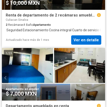
$ 10,000 MXN
Renta de departamento de 2 recámaras amueblado en planta baja a 3 minutos de Tres Ríos
Culiacan Sinaloa
2
Recámaras
1
Baño
Apartamento
·
Seguridad
·
Estacionamiento
·
Cocina integral
·
Cuarto de servicio
·
Coci
Ver en detalle
Actualizado hace más de 1 mes
1
/
23
Apartamento
·
en alquiler
$ 7,000 MXN
Departamento amueblado en renta