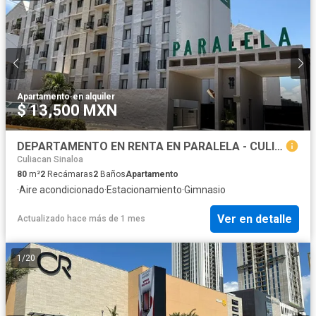
Apartamento
·
en alquiler
$ 13,500 MXN
DEPARTAMENTO EN RENTA EN PARALELA - CULIACAN
Culiacan Sinaloa
80
m²
2
Recámaras
2
Baños
Apartamento
·
Aire acondicionado
·
Estacionamiento
·
Gimnasio
Ver en detalle
Actualizado hace más de 1 mes
1
/
20