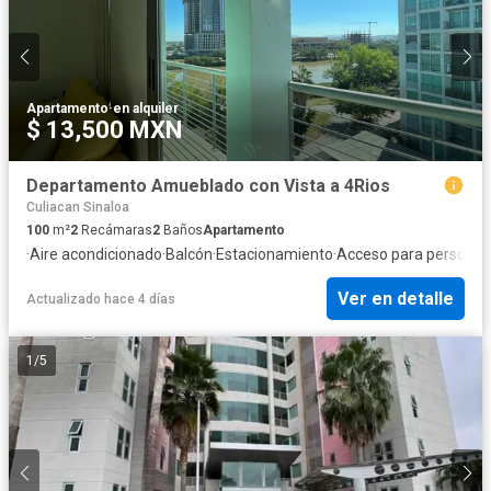
Apartamento
·
en alquiler
$ 13,500 MXN
Departamento Amueblado con Vista a 4Rios
Culiacan Sinaloa
100
m²
2
Recámaras
2
Baños
Apartamento
·
Aire acondicionado
·
Balcón
·
Estacionamiento
·
Acceso para personas
Ver en detalle
Actualizado hace 4 días
1
/
5