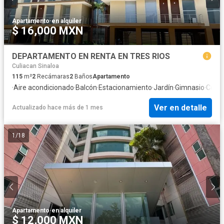
Apartamento
·
en alquiler
$ 16,000 MXN
DEPARTAMENTO EN RENTA EN TRES RIOS
Culiacan Sinaloa
115
m²
2
Recámaras
2
Baños
Apartamento
·
Aire acondicionado
·
Balcón
·
Estacionamiento
·
Jardín
·
Gimnasio
·
Cocin
Ver en detalle
Actualizado hace más de 1 mes
1
/
18
Apartamento
·
en alquiler
$ 12,000 MXN