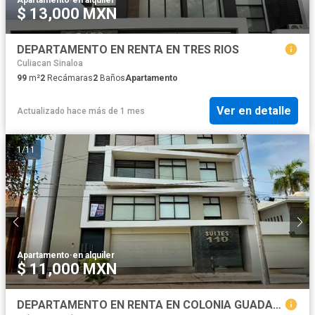
$ 13,000 MXN
DEPARTAMENTO EN RENTA EN TRES RIOS
Culiacan Sinaloa
99
m²
2
Recámaras
2
Baños
Apartamento
Ver en detalle
Actualizado hace más de 1 mes
1
/
11
Apartamento
·
en alquiler
$ 11,000 MXN
DEPARTAMENTO EN RENTA EN COLONIA GUADALUPE