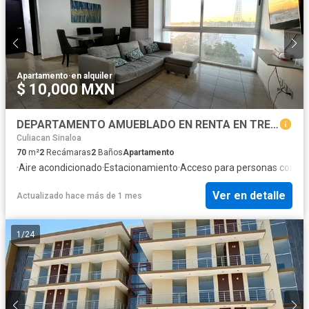
Apartamento
·
en alquiler
$ 10,000 MXN
DEPARTAMENTO AMUEBLADO EN RENTA EN TRES RIOS CUL
Culiacan Sinaloa
70
m²
2
Recámaras
2
Baños
Apartamento
·
Aire acondicionado
·
Estacionamiento
·
Acceso para personas con di
Ver en detalle
Actualizado hace más de 1 mes
1
/
24