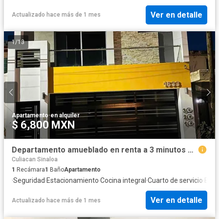
Ver en detalle
Actualizado hace más de 1 mes
1
/
13
Apartamento
·
en alquiler
$ 6,800 MXN
Departamento amueblado en renta a 3 minutos de zona Tres Ríos
Culiacan Sinaloa
1
Recámara
1
Baño
Apartamento
·
Seguridad
·
Estacionamiento
·
Cocina integral
·
Cuarto de servicio
·
Balc
Ver en detalle
Actualizado hace más de 1 mes