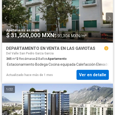
Apartamento
·
en venta
$ 31,500,000 MXN
$ 91,304 MXN/m²
DEPARTAMENTO EN VENTA EN LAS GAVIOTAS
Del Valle San Pedro Garza Garcia
345
m²
2
Recámaras
2
Baños
Apartamento
·
Estacionamiento
·
Bodega
·
Cocina equipada
·
Calefacción
·
Elevador
Ver en detalle
Actualizado hace más de 1 mes
1
/
22