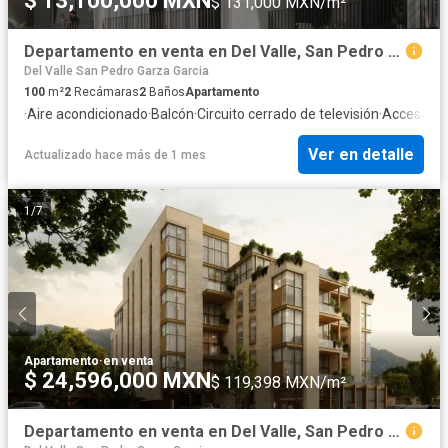
$ 13,100,000 MXN
$ 131,000 MXN/m²
Departamento en venta en Del Valle, San Pedro Garza García, Nuevo León
Del Valle San Pedro Garza Garcia
100
m²
2
Recámaras
2
Baños
Apartamento
·
Aire acondicionado
·
Balcón
·
Circuito cerrado de televisión
·
Acceso pa
Ver en detalle
Actualizado hace más de 1 mes
1
/
7
Apartamento
·
en venta
$ 24,596,000 MXN
$ 119,398 MXN/m²
Departamento en venta en Del Valle, San Pedro Garza García, Nuevo León