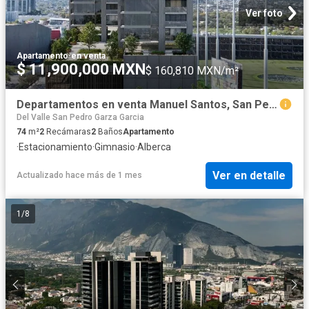
Ver foto
Apartamento
·
en venta
$ 11,900,000 MXN
$ 160,810 MXN/m²
Departamentos en venta Manuel Santos, San Pedro Garza García.
Del Valle San Pedro Garza Garcia
74
m²
2
Recámaras
2
Baños
Apartamento
·
Estacionamiento
·
Gimnasio
·
Alberca
Ver en detalle
Actualizado hace más de 1 mes
1
/
8