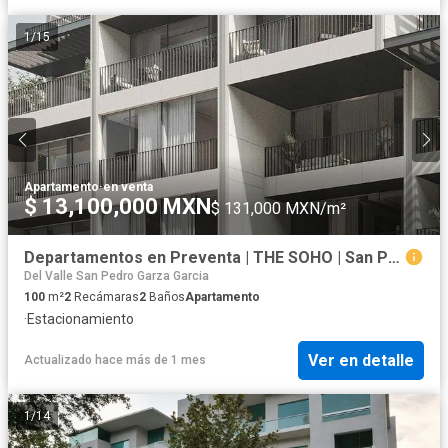
1
/
15
Apartamento
·
en venta
$ 13,100,000 MXN
$ 131,000 MXN/m²
Departamentos en Preventa | THE SOHO | San Pedro Garza García, N.L.
Del Valle San Pedro Garza Garcia
100
m²
2
Recámaras
2
Baños
Apartamento
·
Estacionamiento
Ver en detalle
Actualizado hace más de 1 mes
1
/
14