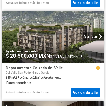
Ver en detalle
Actualizado hace más de 1 mes
Ver foto
Apartamento
·
en venta
$ 20,500,000 MXN
$ 151,851 MXN/m²
Departamento Calzada del Valle
Del Valle San Pedro Garza Garcia
135
m²
2
Recámaras
2
Baños
Apartamento
·
Estacionamiento
Ver en detalle
Actualizado hace más de 1 mes
1
/
11