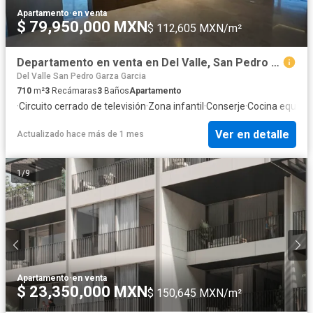
Apartamento
·
en venta
$ 79,950,000 MXN
$ 112,605 MXN/m²
Departamento en venta en Del Valle, San Pedro Garza García, Nuevo León
Del Valle San Pedro Garza Garcia
710
m²
3
Recámaras
3
Baños
Apartamento
·
Circuito cerrado de televisión
·
Zona infantil
·
Conserje
·
Cocina equipa
Ver en detalle
Actualizado hace más de 1 mes
1
/
9
Apartamento
·
en venta
$ 23,350,000 MXN
$ 150,645 MXN/m²