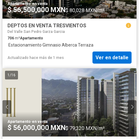
Apartamento
·
en venta
$ 56,500,000 MXN
$ 80,028 MXN/m²
DEPTOS EN VENTA TRESVIENTOS
Del Valle San Pedro Garza Garcia
706
m²
Apartamento
·
Estacionamiento
·
Gimnasio
·
Alberca
·
Terraza
Ver en detalle
Actualizado hace más de 1 mes
1
/
16
Apartamento
·
en venta
$ 56,000,000 MXN
$ 79,320 MXN/m²