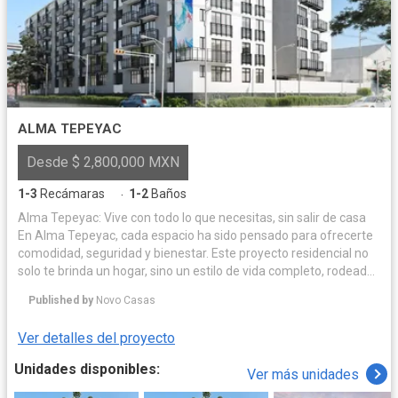
ALMA TEPEYAC
Desde $ 2,800,000 MXN
1-3
Recámaras
1-2
Baños
·
Alma Tepeyac: Vive con todo lo que necesitas, sin salir de casa
En Alma Tepeyac, cada espacio ha sido pensado para ofrecerte
comodidad, seguridad y bienestar. Este proyecto residencial no
solo te brinda un hogar, sino un estilo de vida completo, rodeado
de amenidades que hacen la diferencia: Seguridad y comodidad
Published by
Novo Casas
desde tu llegada: • Caseta de vigilancia 24/7 • Circuito cerrado de
seguridad • Lobby de acceso • Acceso para personas con
Ver detalles del proyecto
discapacidad con elevador Bienestar y comunidad: • Gimnasio
equipado • Salón de usos múltiples con sanitarios • Área de
Unidades disponibles:
Ver más unidades
entretenimiento • Biblioteca de objetos y préstamo de artículos •
Máquinas expendedoras Espacios para disfrutar en familia: •