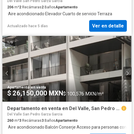
Del Valle San Pedro Garza Garcia
206
m²
2
Recámaras
2
Baños
Apartamento
·
Aire acondicionado
·
Elevador
·
Cuarto de servicio
·
Terraza
Ver en detalle
Actualizado hace 5 días
1
/
9
Apartamento
·
en venta
$ 26,150,000 MXN
$ 100,576 MXN/m²
Departamento en venta en Del Valle, San Pedro Garza García, Nuevo León
Del Valle San Pedro Garza Garcia
260
m²
3
Recámaras
3
Baños
Apartamento
·
Aire acondicionado
·
Balcón
·
Conserje
·
Acceso para personas con dis