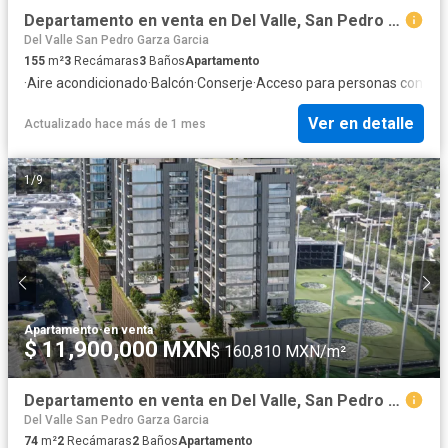
Departamento en venta en Del Valle, San Pedro Garza García, Nuevo León
Del Valle San Pedro Garza Garcia
155
m²
3
Recámaras
3
Baños
Apartamento
·
Aire acondicionado
·
Balcón
·
Conserje
·
Acceso para personas con dis
Ver en detalle
Actualizado hace más de 1 mes
1
/
9
Apartamento
·
en venta
$ 11,900,000 MXN
$ 160,810 MXN/m²
Departamento en venta en Del Valle, San Pedro Garza García, Nuevo León
Del Valle San Pedro Garza Garcia
74
m²
2
Recámaras
2
Baños
Apartamento