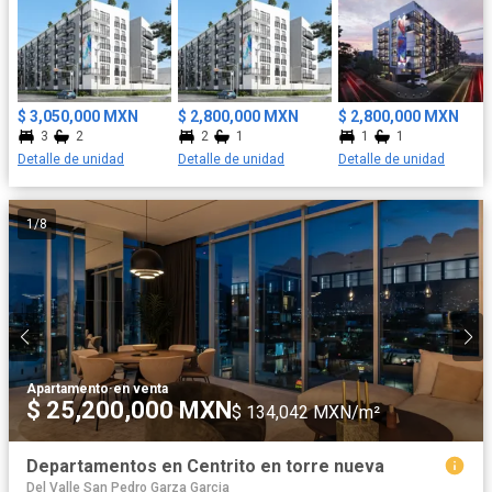
Áreas jardinadas con juegos infantiles • Zona recreativa al aire
libre • Roof gardens semi cubiertos con asador, barra, firepit,
bancas, islas verdes y sanitarios • Sala de juegos Pensado
también para tus necesidades diarias: • Estacionamiento para 30
bicicletas • Área de aseo para mascotas Alma Tepeyac no es
$ 3,050,000 MXN
$ 2,800,000 MXN
$ 2,800,000 MXN
solo un desarrollo, es un espacio integral para vivir con libertad y
3
2
2
1
1
1
plenitud en el corazón de la Ciudad de México.
Detalle de unidad
Detalle de unidad
Detalle de unidad
1
/
8
Apartamento
·
en venta
$ 25,200,000 MXN
$ 134,042 MXN/m²
Departamentos en Centrito en torre nueva
Del Valle San Pedro Garza Garcia