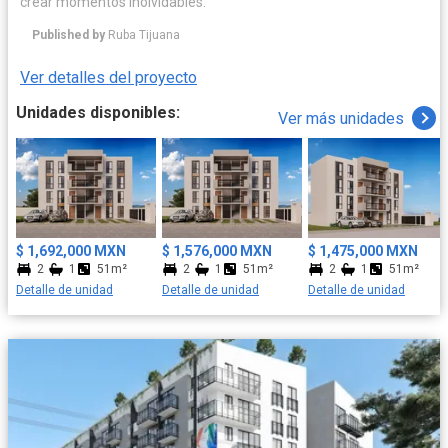
crear momentos inolvidables.
Published by
Ruba Tijuana
Ver detalles del proyecto
Unidades disponibles:
Ver más unidades
$ 1,692,000 MXN
$ 1,576,000 MXN
$ 1,475,000 MXN
2
1
51m²
2
1
51m²
2
1
51m²
Detalle de unidad
Detalle de unidad
Detalle de unidad