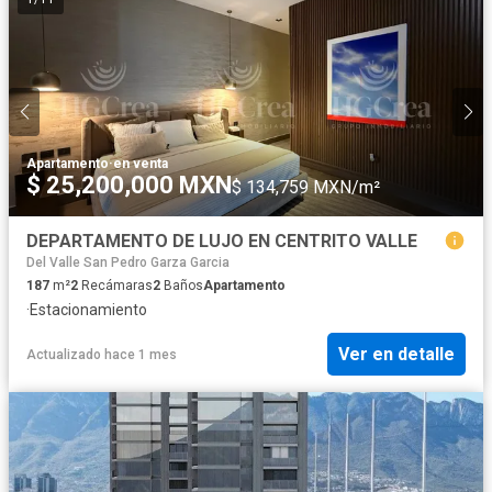
Apartamento
·
en venta
$ 25,200,000 MXN
$ 134,759 MXN/m²
DEPARTAMENTO DE LUJO EN CENTRITO VALLE
Del Valle San Pedro Garza Garcia
187
m²
2
Recámaras
2
Baños
Apartamento
·
Estacionamiento
Ver en detalle
Actualizado hace 1 mes