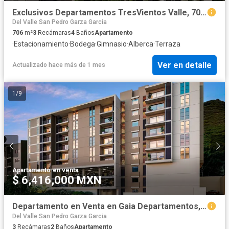
Exclusivos Departamentos TresVientos Valle, 706 m2
Del Valle San Pedro Garza Garcia
706
m²
3
Recámaras
4
Baños
Apartamento
·
Estacionamiento
·
Bodega
·
Gimnasio
·
Alberca
·
Terraza
Ver en detalle
Actualizado hace más de 1 mes
1
/
9
Apartamento
·
en venta
$ 6,416,000 MXN
Departamento en Venta en Gaia Departamentos, Monterrey NL
Del Valle San Pedro Garza Garcia
3
Recámaras
2
Baños
Apartamento