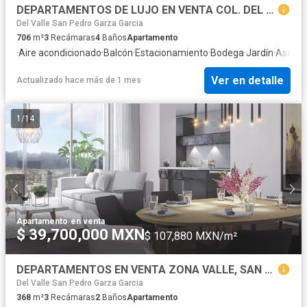
DEPARTAMENTOS DE LUJO EN VENTA COL. DEL VALLE
Del Valle San Pedro Garza Garcia
706
m²
3
Recámaras
4
Baños
Apartamento
·
Aire acondicionado
·
Balcón
·
Estacionamiento
·
Bodega
·
Jardín
·
Asador
Ver en detalle
Actualizado hace más de 1 mes
1
/
14
Apartamento
·
en venta
$ 39,700,000 MXN
$ 107,880 MXN/m²
DEPARTAMENTOS EN VENTA ZONA VALLE, SAN PEDRO GARZA GARCIA, N.L.
Del Valle San Pedro Garza Garcia
368
m²
3
Recámaras
2
Baños
Apartamento