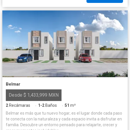
Belmar
Desde $ 1,433,999 MXN
2
Recámaras
1-2
Baños
51
m²
·
·
Belmar es más que tu nuevo hogar; es el lugar donde cada paso
te conecta con la naturaleza y cada espacio invita a disfrutar en
familia. Descubre un entorno pensado para relajarte, crecer y