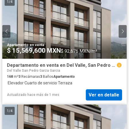
1
/
4
Apartamento
·
en venta
$ 15,569,600 MXN
$ 92,676 MXN/m²
Departamento en venta en Del Valle, San Pedro Garza García, Nuevo León
Del Valle San Pedro Garza Garcia
168
m²
3
Recámaras
3
Baños
Apartamento
·
Elevador
·
Cuarto de servicio
·
Terraza
Ver en detalle
Actualizado hace más de 1 mes
1
/
4