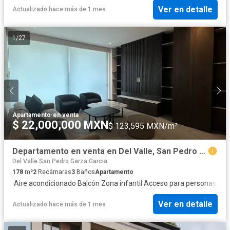
Ver en detalle
Actualizado hace más de 1 mes
1
/
27
Apartamento
·
en venta
$ 22,000,000 MXN
$ 123,595 MXN/m²
Departamento en venta en Del Valle, San Pedro Garza García, Nuevo León
Del Valle San Pedro Garza Garcia
178
m²
2
Recámaras
3
Baños
Apartamento
·
Aire acondicionado
·
Balcón
·
Zona infantil
·
Acceso para personas con
Ver en detalle
Actualizado hace más de 1 mes