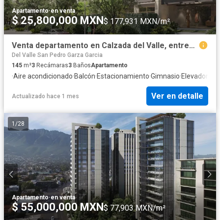
Apartamento
·
en venta
$ 25,800,000 MXN
$ 177,931 MXN/m²
Venta departamento en Calzada del Valle, entrega 30 meses “Super proyecto “
Del Valle San Pedro Garza Garcia
145
m²
3
Recámaras
3
Baños
Apartamento
·
Aire acondicionado
·
Balcón
·
Estacionamiento
·
Gimnasio
·
Elevador
Ver en detalle
Actualizado hace 1 mes
1
/
28
Apartamento
·
en venta
$ 55,000,000 MXN
$ 77,903 MXN/m²