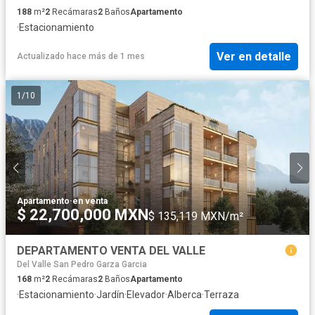
188
m²
2
Recámaras
2
Baños
Apartamento
·
Estacionamiento
Ver en detalle
Actualizado hace más de 1 mes
1
/
10
Apartamento
·
en venta
$ 22,700,000 MXN
$ 135,119 MXN/m²
DEPARTAMENTO VENTA DEL VALLE
Del Valle San Pedro Garza Garcia
168
m²
2
Recámaras
2
Baños
Apartamento
·
Estacionamiento
·
Jardín
·
Elevador
·
Alberca
·
Terraza