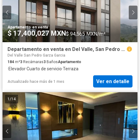
Apartamento
·
en venta
$ 17,400,027 MXN
$ 94,565 MXN/m²
Departamento en venta en Del Valle, San Pedro Garza García, Nuevo León
Del Valle San Pedro Garza Garcia
184
m²
3
Recámaras
3
Baños
Apartamento
·
Elevador
·
Cuarto de servicio
·
Terraza
Ver en detalle
Actualizado hace más de 1 mes
1
/
14