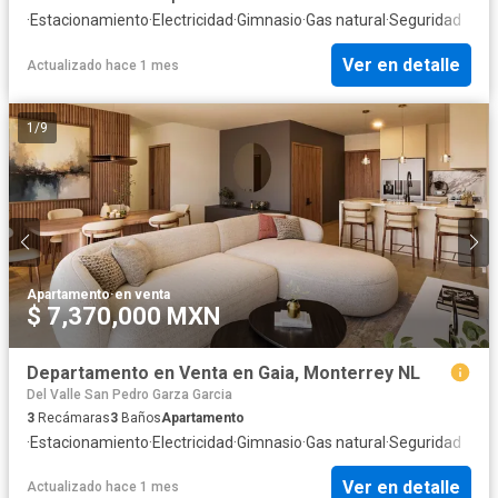
·
Estacionamiento
·
Electricidad
·
Gimnasio
·
Gas natural
·
Seguridad
Ver en detalle
Actualizado hace 1 mes
1
/
9
Apartamento
·
en venta
$ 7,370,000 MXN
Departamento en Venta en Gaia, Monterrey NL
Del Valle San Pedro Garza Garcia
3
Recámaras
3
Baños
Apartamento
·
Estacionamiento
·
Electricidad
·
Gimnasio
·
Gas natural
·
Seguridad
Ver en detalle
Actualizado hace 1 mes