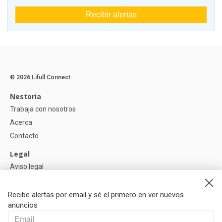
Recibir alertas
© 2026 Lifull Connect
Nestoria
Trabaja con nosotros
Acerca
Contacto
Legal
Aviso legal
Política de Privacidad
Política de Cookies
Recibe alertas por email y sé el primero en ver nuevos
anuncios
Ayuda