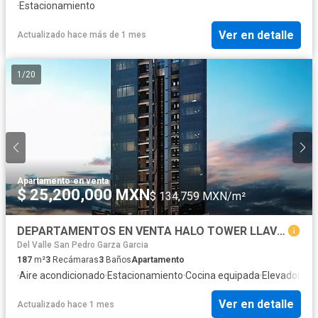
·
Estacionamiento
Ver en detalle
Actualizado hace más de 1 mes
1
/
20
Apartamento
·
en venta
$ 25,200,000 MXN
$ 134,759 MXN/m²
DEPARTAMENTOS EN VENTA HALO TOWER LLAVE EN MANO, CENTRITO VALLE
Del Valle San Pedro Garza Garcia
187
m²
3
Recámaras
3
Baños
Apartamento
·
Aire acondicionado
·
Estacionamiento
·
Cocina equipada
·
Elevador
Ver en detalle
Actualizado hace 1 mes