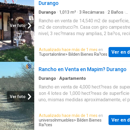
Durango
TECHO DE LÁMINA. TIPOS DE CONSTRUCCI
TIPO 1: TIPO 2: TIPO 3: LOCALES COMERCI
Durango
·
1,013
m²
·
3
Recámaras
·
2
Baños
·
Apartamento
·
Alberca
·
Estacionamiento
·
Bod
DEPARTAMENTOS Y ESCALERAS
Rancho en venta de 14,540 m2 de superficie,
Ver foto
m2 de construcci?n. Casa con giro campestre
nivel, 3 rec?maras muy amplias, 2 ba?os, reci
con cantina, barra con loseta estilo mexicana
acabados de ladrillo, sala, comedor, cocina a
Actualizado hace más de 1 mes
en
Ver en d
cuarto de TV, cuarto de servicio. Alberca, bod
Tuportalonline
> Bilden Bienes Ra?ces
estacionamiento, jard?n, lavander?a, zona arb
equipada con cisterna, cisterna de riego, corr
Rancho en Venta en Mapim? Durango
energ?a el?ctrica, lineal telef?nica, agua de r
bombeo. Cita requerida. MC4C 6525865.Publ
Durango
·
Apartamento
por Bilden Bienes Ra?ces a traves de Inmom
Rancho en venta de 4,000 hect?reas de super
TuPortalOnline
son 4 lotes de 1,000 hect?reas de superficie
Ver foto
uno, mismas medidas aproximadamente, el p
lote: La Jara cuenta con dos fuentes de agua
(pozos) uno con solar y el otro con papalote,
Actualizado hace más de 1 mes
en
n cuenta con corrales r?sticos con b?scula y
Ver en d
universoInmuebles
> Bilden Bienes
pilas para abrevar ganado una en cada pozo, 
Ra?ces