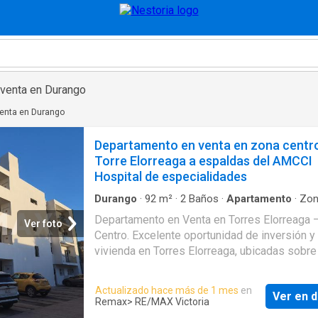
venta en Durango
enta en Durango
Departamento en venta en zona centr
Torre Elorreaga a espaldas del AMCCI
Hospital de especialidades
Durango
·
92
m²
·
2
Baños
·
Apartamento
·
Zo
infantil
·
Alberca
·
Estacionamiento
·
Elevador
Departamento en Venta en Torres Elorreaga 
Ver foto
Centro. Excelente oportunidad de inversión y
vivienda en Torres Elorreaga, ubicadas sobre 
Elorreaga, zona centro, justo a espaldas del 
de Especialidades AMCCI. La propiedad se
Actualizado hace más de 1 mes
en
Ver en d
encuentra en una de las zonas con mejor
Remax
> RE/MAX Victoria
conectividad y equipamiento urbano, con fáci