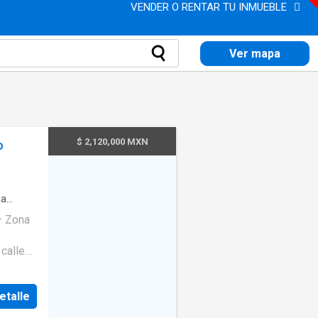
VENDER O RENTAR TU INMUEBLE
Ver mapa
$ 2,120,000 MXN
o
na
– Zona
calle
Hospital
etalle
l