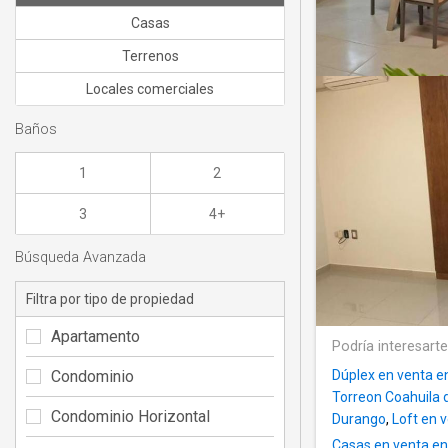
Casas
Terrenos
Locales comerciales
Baños
1
2
3
4+
Búsqueda Avanzada
Filtra por tipo de propiedad
Apartamento
Podría interesart
Condominio
Dúplex en venta e
Torreon Coahuila
Condominio Horizontal
Durango
,
Loft en 
Casas en venta e