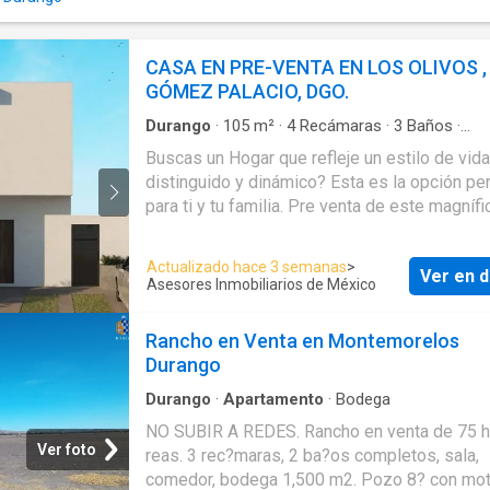
CASA EN PRE-VENTA EN LOS OLIVOS ,
GÓMEZ PALACIO, DGO.
Durango
·
105
m²
·
4
Recámaras
·
3
Baños
·
Apartamento
Buscas un Hogar que refleje un estilo de vida
distinguido y dinámico? Esta es la opción pe
para ti y tu familia. Pre venta de este magnífi
modelo de casa residencial en una cerrada c
amenidades para disfrutar junto a tu familia,
Actualizado hace 3 semanas
>
Ver en d
alberca , cancha de pádel, áreas verdes, etc. 
Asesores Inmobiliarios de México
modelo muy completo y pensando en las pe
que necesitarían de una cuarta recámara y qu
Rancho en Venta en Montemorelos
encuentre en planta baja. Planta Baja: -cocher
Durango
techar para 2 autos -sala y comedor -cocina 
completo -recámara o área multiusos -patio/j
Durango
·
Apartamento
·
Bodega
con puerta de servicio Planta Alta. - 2 recám
NO SUBIR A REDES. Rancho en venta de 75 h
junior con espacio para clóset -un baño comp
Ver foto
reas. 3 rec?maras, 2 ba?os completos, sala,
recámara ppal. con espacio de clóset vestido
comedor, bodega 1,500 m2. Pozo 8? con mot