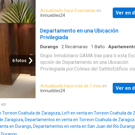
de paso ️ Amenidades para disfrutar todos lo
A2 es una excelente opción para quienes bu
* Piscina * Área de asadores * Gym ️ * Casa c
Actualizado hace 3 semanas
en
vivir o invertir en un desarrollo moderno, bien
Ver en d
Cancha deportiva * Juegos infantiles * Área
Inmuebles24
ubicado y con alta proyección de plusvalía
comercial * Estacionamiento * Acceso control
Vigilancia 24/7
Departamento en una Ubicación
Privilegiada
Durango
·
2
Recámaras
·
1
Baño
·
Apartament
Grupo Inmobiliario GAMA trae para ti esta Ex
6 fotos
opción de Departamento en una Ubicación
Privilegiada por:Colinas del SaltitoEdificio co
Acceso PrivadoCaracterísticas:- 2 Recamara
closet- Sala- Comedor- Cocina ?!Totalmente
Actualizado hace más de 1 mes
en
Ver en d
Equipada!- Baño completo- Cuarto de servici
Inmuebles24
Minisplit en: - Recámara principal - Area de s
comedorPrecio: $1,700,000 MXNAceptamos
e en
créditosTe apoyamos con el trámite y asesor
n Torreon Coahuila de Zaragoza
,
Loft en venta en Torreon Coahuila de
crédito bancario sin ningún costo
 de Zaragoza
,
Departamentos en venta en Torreon Coahuila de Zaragoz
venta en Durango
,
Departamentos en venta en San Juan del Río Durang
n Durango