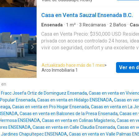
amplios espacios, acabados de alta calidad 
espectaculares vistas al mar desde patio, te
de habitaciones y toda la planta baja. Al ingresar, te
Casa en Venta Sauzal Ensenada B.C.
recibirá un garaje techado para 5 autos, un ár
Ensenada
·
1
m²
·
3
Recámaras
·
2
Baños
·
Cas
bar y una bodega, seguido de un jacuzzi y u
·
Aire acondicionado
·
Alberca
·
Zona infantil
·
A
Casa en Venta Precio: $350,000 USD Residencia en
baño conveniente. Desde aquí, unas elegant
Cuarto de servicio
·
Electricidad
·
Estacionamien
privada con acceso controlado 24 horas, idea
escaleras te llevarán al segundo nivel, donde
natural
·
Internet
·
Jacuzzi
·
Vista panorámica
·
W
vivir con seguridad, confort y una excelente v
encontrarás una cava de piedra, una imponen
mar. Características: • 3 recámaras • Recámara
de doble altura, un comedor elegante y una c
principal con baño completo • 1 baño comple
gourmet completamente equipada con una
Actualizado hace más de 1 mes
>
Ver en d
adicional • 1 medio baño • Amplio espacio de
espaciosa alacena. También en este nivel,
Arco Inmobiliaria 1
comedor • Cocina integral equipada con cubie
disfrutarás de acceso a una terraza con jacuz
granito • Estufa de acero inoxidable de seis
comedor al aire libre y unas escaleras que 
e en
quemadores • Refrigerador de acero inoxidab
al tercer nivel. En el tercer nivel, descubre un
n Fracc Josefa Ortiz de Dominguez Ensenada
,
Casas en venta en Vivien
Microondas • Cuarto de lavar con lavadora y
vestíbulo de distribución, cuarto de servicio,
 Popular Ensenada
,
Casas en venta en Hidalgo ENSENADA
,
Casas en ven
secadora • Cisterna • Terraza con vista al mar
lavado y un baño completo. Además, tres
reaga
,
Casas en venta en Pro Hogar Ensenada
,
Casas en venta en La Jo
espacios de estacionamiento • Se vende am
dormitorios secundarios con baños completo
ENSENADA
,
Casas en venta en Balcones de la Presa Ensenada
,
Casas en 
Amenidades: • Casa club • Alberca • Jacuzzi •
walk-in closets y una terraza compartida ofr
a Hermosa ENSENADA
,
Casas en venta en Colinas Magisterio
,
Casas en v
Gimnasio • Seguridad y control de acceso 24
comodidad y privacidad a tus huéspedes. La
itores ENSENADA
,
Casas en venta en Calle Claudia Ensenada
,
Casas en 
¿Quieres saber más? ¡Contáctanos! 📞Teléfonos:
majestuosa recámara principal cuenta con un
n Jardines Chapultepec ENSENADA
,
Casas en venta en Valle Palmas 
646 148 ---- 📱 Correo: ventas.arcoinmobili----
completo, amplio walk-in closet y terraza pri