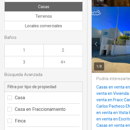
1
/
40
Casas
Terrenos
Locales comerciales
Baños
1
2
3
4+
1
/
8
Búsqueda Avanzada
Podría interesart
Filtra por tipo de propiedad
Casas en venta e
venta en Vivienda
Casa
venta en Fracc Ca
Carlos Pacheco 
Casa en Fraccionamiento
en venta en Vist
en venta en Escr
Finca
Casas en venta e