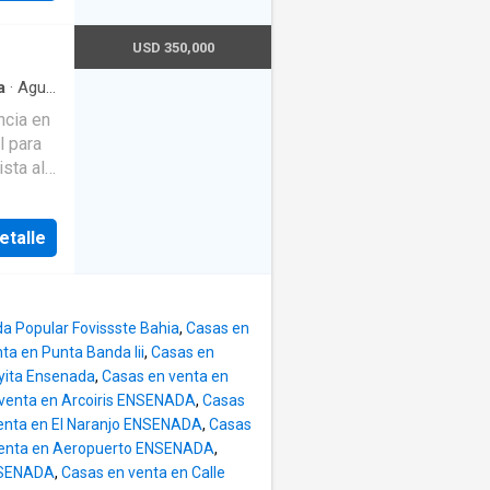
y
rrazas
USD 350,000
ea de
a
·
Agua
n medio
sador
·
es
to
·
Gas
l para
ifi
ista al
te sala
ocina
to
etalle
 sala y
rta de
zi, un
conducen
le •
da Popular Fovissste Bahia
,
Casas en
 área de
ta en Punta Banda Iii
,
Casas en
 • 2
yita Ensenada
,
Casas en venta en
ueblada
s,
venta en Arcoiris ENSENADA
,
Casas
ecen
enta en El Naranjo ENSENADA
,
Casas
/7
venta en Aeropuerto ENSENADA
,
 baño
ENSENADA
,
Casas en venta en Calle
vada