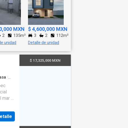
00,000 MXN
$ 4,600,000 MXN
2
135m²
3
2
112m²
de unidad
Detalle de unidad
$ 17,325,000 MXN
asa
·
Cocina
pec
uipada
·
e
imenea
orámica
 a
etalle