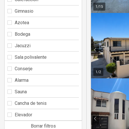
1
/
15
Gimnasio
Azotea
Bodega
Jacuzzi
Sala polivalente
Conserje
1
/
2
Alarma
Sauna
Cancha de tenis
Elevador
Borrar filtros