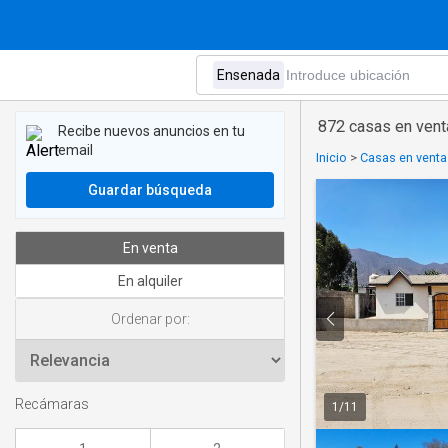
872 casas en vent
Recibe nuevos anuncios en tu
email
Inicio
>
Casas en venta
Guardar búsqueda
En venta
En alquiler
Ordenar por:
Recámaras
1
/
11