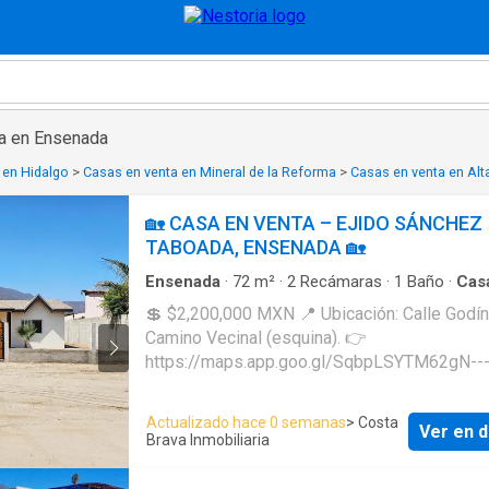
a en Ensenada
 en Hidalgo
>
Casas en venta en Mineral de la Reforma
>
Casas en venta en Alta
🏡 CASA EN VENTA – EJIDO SÁNCHEZ
TABOADA, ENSENADA 🏡
Ensenada
·
72
m²
·
2
Recámaras
·
1
Baño
·
Cas
💲 $2,200,000 MXN 📍 Ubicación: Calle Godí
Camino Vecinal (esquina). 👉
https://maps.app.goo.gl/SqbpLSYTM62gN----
Oportunidad de inversión en una zona tranqui
potencial de crecimiento. ✅ Terreno: 476 m²
Actualizado hace 0 semanas
> Costa
Ver en d
Construcción: 72 m² ✅ 1 nivel: sala, cocina, 
Brava Inmobiliaria
2 recámaras, 1 baño ✅ Estacionamiento ampl
+3 vehículos ✅ Servicios: luz, tinaco y fosa 