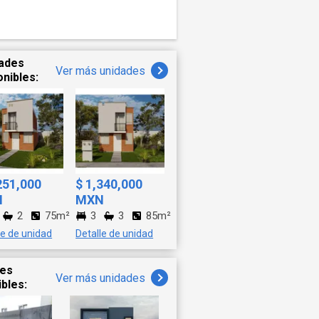
rco-
dmirar
Tercera
2800
 largo
ades
Ver más unidades
nstante
onibles:
re y
los que
da.
isita y
ara
251,000
$ 1,340,000
tos -
N
MXN
2
75m²
3
3
85m²
o de
le de unidad
Detalle de unidad
r ID:
des
Ver más unidades
ibles: