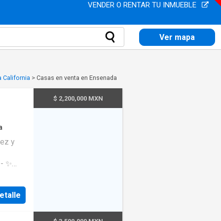
VENDER O RENTAR TU INMUEBLE
Ver mapa
 California
>
Casas en venta en Ensenada
$ 2,200,000 MXN
a
nez y
 ✨
la y con
 ✅
etalle
comedor,
io para
séptica