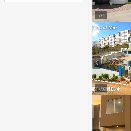
1
/
26
1
/
42