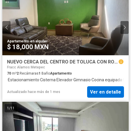
Apartamento
·
en alquiler
$ 18,000 MXN
NUEVO CERCA DEL CENTRO DE TOLUCA CON ROOF GARDEN Y GIMNACIO
Fracc Alamos Metepec
70
m²
2
Recámaras
1
Baño
Apartamento
·
Estacionamiento
·
Cisterna
·
Elevador
·
Gimnasio
·
Cocina equipada
·
Inte
Ver en detalle
Actualizado hace más de 1 mes
1
/
11