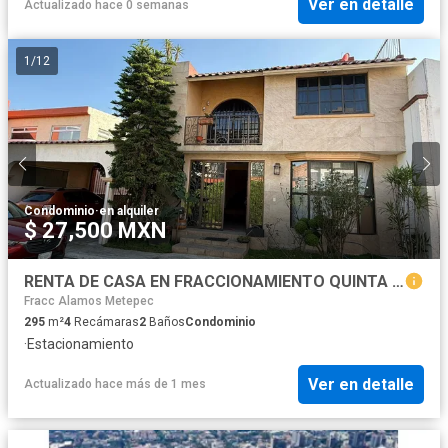
Ver en detalle
Actualizado hace 0 semanas
1
/
12
Condominio
·
en alquiler
$ 27,500 MXN
RENTA DE CASA EN FRACCIONAMIENTO QUINTA DON MIGUEL EN SAN LORENZO METEPEC
Fracc Alamos Metepec
295
m²
4
Recámaras
2
Baños
Condominio
·
Estacionamiento
Ver en detalle
Actualizado hace más de 1 mes