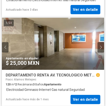
Ver en detalle
Actualizado hace 3 días
1
/
23
Apartamento
·
en alquiler
$ 25,000 MXN
DEPARTAMENTO RENTA AV. TECNOLOGICO METEPEC
Fracc Alamos Metepec
120
m²
2
Recámaras
3
Baños
Apartamento
·
Electricidad
·
Gimnasio
·
Internet
·
Gas natural
·
Seguridad
Ver en detalle
Actualizado hace más de 1 mes