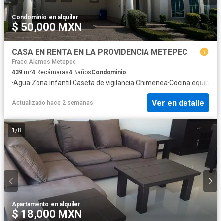
Condominio
·
en alquiler
$ 50,000 MXN
CASA EN RENTA EN LA PROVIDENCIA METEPEC
Fracc Alamos Metepec
439
m²
4
Recámaras
4
Baños
Condominio
·
Agua
·
Zona infantil
·
Caseta de vigilancia
·
Chimenea
·
Cocina equipada
Ver en detalle
Actualizado hace 2 semanas
1
/
8
Apartamento
·
en alquiler
$ 18,000 MXN