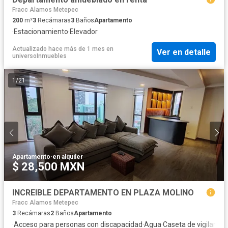
Fracc Alamos Metepec
200
m²
3
Recámaras
3
Baños
Apartamento
·
Estacionamiento
·
Elevador
Actualizado hace más de 1 mes
en
Ver en detalle
universoInmuebles
1
/
21
Apartamento
·
en alquiler
$ 28,500 MXN
INCREIBLE DEPARTAMENTO EN PLAZA MOLINO
Fracc Alamos Metepec
3
Recámaras
2
Baños
Apartamento
·
Acceso para personas con discapacidad
·
Agua
·
Caseta de vigilancia
·