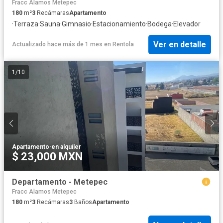
Fracc Alamos Metepec
180
m²
3
Recámaras
Apartamento
·
Terraza
·
Sauna
·
Gimnasio
·
Estacionamiento
·
Bodega
·
Elevador
Ver en detalle
Actualizado hace más de 1 mes
en
Rentola
1
/
10
Apartamento
·
en alquiler
$ 23,000 MXN
Departamento - Metepec
Fracc Alamos Metepec
180
m²
3
Recámaras
3
Baños
Apartamento