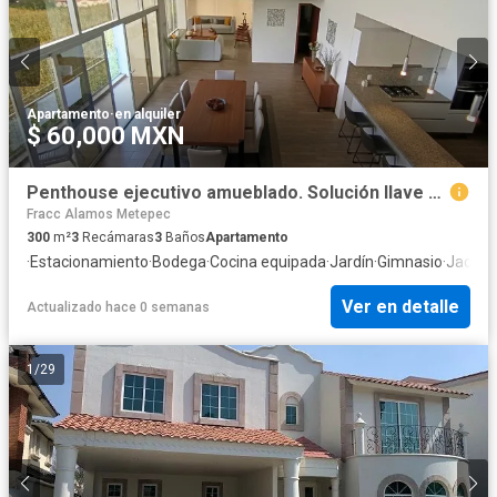
Apartamento
·
en alquiler
$ 60,000 MXN
Penthouse ejecutivo amueblado. Solución llave en mano para reubicación en Metep
Fracc Alamos Metepec
300
m²
3
Recámaras
3
Baños
Apartamento
·
Estacionamiento
·
Bodega
·
Cocina equipada
·
Jardín
·
Gimnasio
·
Jacuzz
Ver en detalle
Actualizado hace 0 semanas
1
/
29