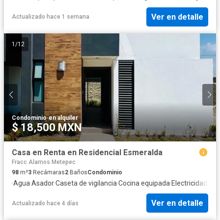
Ver en detalle
Actualizado hace 1 semana
1
/
12
Condominio
·
en alquiler
$ 18,500 MXN
Casa en Renta en Residencial Esmeralda
Fracc Alamos Metepec
98
m²
3
Recámaras
2
Baños
Condominio
·
Agua
·
Asador
·
Caseta de vigilancia
·
Cocina equipada
·
Electricidad
·
Est
Ver en detalle
Actualizado hace 4 días