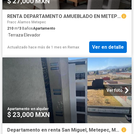
$ 27,000 MXN
RENTA DEPARTAMENTO AMUEBLADO EN METEPEC ESTADO DE MÉXICO
Fracc Alamos Metepec
210
m²
3
Baños
Apartamento
·
Terraza
·
Elevador
Ver en detalle
Actualizado hace más de 1 mes
en
Remax
Ver foto
Apartamento
·
en alquiler
$ 23,000 MXN
Departamento en renta San Miguel, Metepec, Metepec