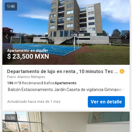
1
/
40
Apartamento
·
en alquiler
$ 23,500 MXN
Departamento de lujo en renta , 10 minutos Tec Milenio 5 min UVM
Fracc Alamos Metepec
186
m²
3
Recámaras
3
Baños
Apartamento
·
Balcón
·
Estacionamiento
·
Jardín
·
Caseta de vigilancia
·
Gimnasio
·
Cocin
Ver en detalle
Actualizado hace más de 1 mes
1
/
39