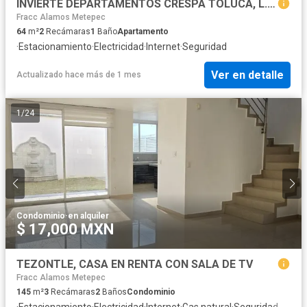
INVIERTE DEPARTAMENTOS CRESPA TOLUCA, L. TOLEDANO
Fracc Alamos Metepec
64
m²
2
Recámaras
1
Baño
Apartamento
·
Estacionamiento
·
Electricidad
·
Internet
·
Seguridad
Ver en detalle
Actualizado hace más de 1 mes
1
/
24
Condominio
·
en alquiler
$ 17,000 MXN
TEZONTLE, CASA EN RENTA CON SALA DE TV
Fracc Alamos Metepec
145
m²
3
Recámaras
2
Baños
Condominio
·
Estacionamiento
·
Electricidad
·
Internet
·
Gas natural
·
Seguridad