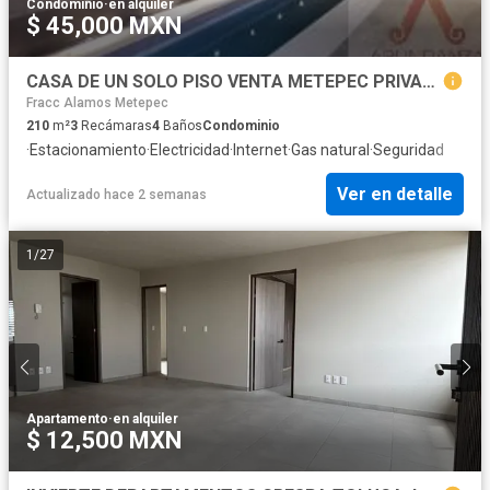
Condominio
·
en alquiler
$ 45,000 MXN
CASA DE UN SOLO PISO VENTA METEPEC PRIVADA
Fracc Alamos Metepec
210
m²
3
Recámaras
4
Baños
Condominio
·
Estacionamiento
·
Electricidad
·
Internet
·
Gas natural
·
Seguridad
Ver en detalle
Actualizado hace 2 semanas
1
/
27
Apartamento
·
en alquiler
$ 12,500 MXN