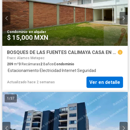
Condominio
·
en alquiler
$ 15,000 MXN
BOSQUES DE LAS FUENTES CALIMAYA CASA EN RENTA
Fracc Alamos Metepec
209
m²
3
Recámaras
2
Baños
Condominio
·
Estacionamiento
·
Electricidad
·
Internet
·
Seguridad
Ver en detalle
Actualizado hace 2 semanas
1
/
37