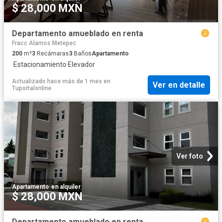
$ 28,000 MXN
Departamento amueblado en renta
Fracc Alamos Metepec
200
m²
3
Recámaras
3
Baños
Apartamento
·
Estacionamiento
·
Elevador
Actualizado hace más de 1 mes
en
Ver en detalle
Tuportalonline
Ver foto
Apartamento
·
en alquiler
$ 28,000 MXN
Departamento amueblado en renta