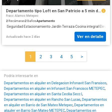
Departamento tipo Loft en San Patricio a 5 min del tren interurbano
Fracc Alamos Metepec
2
Recámaras
2
Baños
Apartamento
·
Seguridad
·
Estacionamiento
·
Jardín
·
Terraza
·
Cocina integral
·
Elevado
Ver en detalle
Actualizado hace 2 días
1
2
3
4
5
>
Podría interesarte en
Departamentos en alquiler en Delegacion Infonavit San Fransisco
,
Departamentos en alquiler en Infonavit San Francisco METEPEC
,
Departamentos en alquiler en Santa Cecilia Secc I
,
Departamentos en alquiler en Rancho San Lucas
,
Departamentos
en alquiler en Barrio de San Mateo Metepec
,
Departamentos en
alquiler en Barrio San Mateo METEPEC
,
Departamentos en