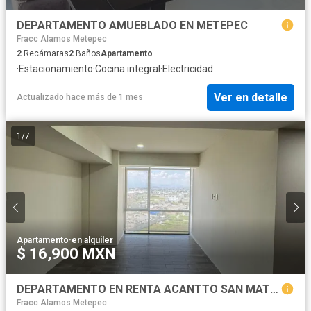
DEPARTAMENTO AMUEBLADO EN METEPEC
Fracc Alamos Metepec
2
Recámaras
2
Baños
Apartamento
·
Estacionamiento
·
Cocina integral
·
Electricidad
Ver en detalle
Actualizado hace más de 1 mes
1
/
7
Apartamento
·
en alquiler
$ 16,900 MXN
DEPARTAMENTO EN RENTA ACANTTO SAN MATEO ATENCO
Fracc Alamos Metepec