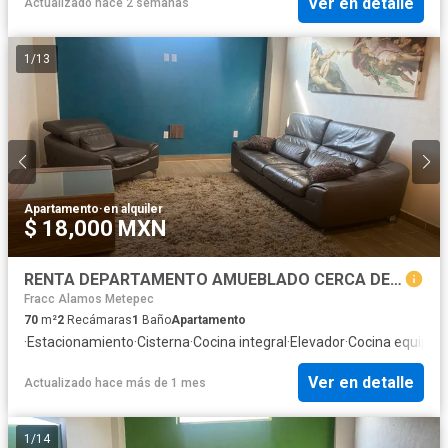
Ver en detalle
Actualizado hace 2 semanas
1
/
13
Apartamento
·
en alquiler
$ 18,000 MXN
RENTA DEPARTAMENTO AMUEBLADO CERCA DEL CENTRO DE TOLUCA CON ROOF GARDEN Y GIMNACIO
Fracc Alamos Metepec
70
m²
2
Recámaras
1
Baño
Apartamento
·
Estacionamiento
·
Cisterna
·
Cocina integral
·
Elevador
·
Cocina equipad
Ver en detalle
Actualizado hace más de 1 mes
1
/
14