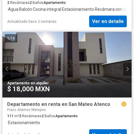
2
Recámaras
2
Baños
Apartamento
·
Agua
·
Balcón
·
Cocina integral
·
Estacionamiento
·
Recámara con close
Ver en detalle
Actualizado hace 2 semanas
1
/
16
Apartamento
·
en alquiler
$ 18,000 MXN
Departamento en renta en San Mateo Atenco
Fracc Alamos Metepec
111
m²
2
Recámaras
2
Baños
Apartamento
·
Estacionamiento