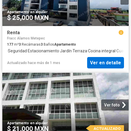
Apartamento
·
en alquiler
$ 25,000 MXN
Renta
Fracc Alamos Metepec
177
m²
3
Recámaras
3
Baños
Apartamento
·
Seguridad
·
Estacionamiento
·
Jardín
·
Terraza
·
Cocina integral
·
Cuarto 
Ver en detalle
Actualizado hace más de 1 mes
Ver foto
Apartamento
·
en alquiler
$ 21,000 MXN
ACTUALIZADO