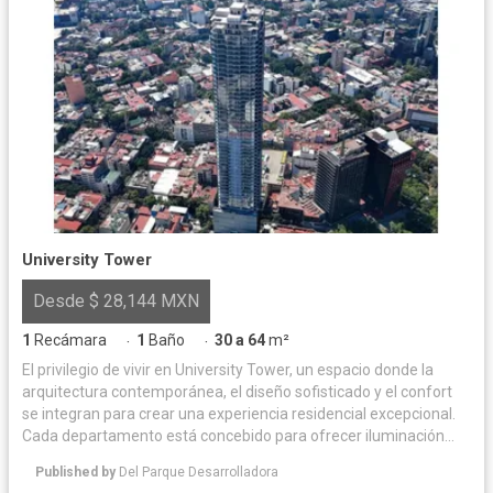
University Tower
Desde $ 28,144 MXN
1
Recámara
1
Baño
30 a 64
m²
·
·
El privilegio de vivir en University Tower, un espacio donde la
arquitectura contemporánea, el diseño sofisticado y el confort
se integran para crear una experiencia residencial excepcional.
Cada departamento está concebido para ofrecer iluminación
natural y acabados de alta calidad, logrando un equilibrio
Published by
Del Parque Desarrolladora
perfecto entre elegancia y funcionalidad. Las amenidades han