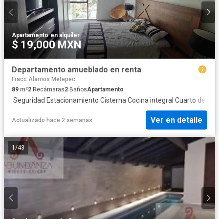
Apartamento
·
en alquiler
$ 19,000 MXN
Departamento amueblado en renta
Fracc Alamos Metepec
89
m²
2
Recámaras
2
Baños
Apartamento
·
Seguridad
·
Estacionamiento
·
Cisterna
·
Cocina integral
·
Cuarto de serv
Ver en detalle
Actualizado hace 2 semanas
1
/
43