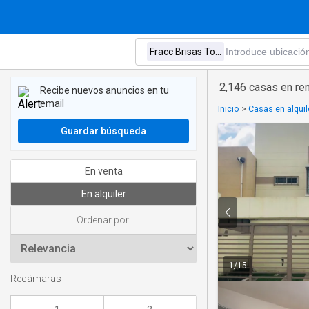
2,146 casas en ren
Recibe nuevos anuncios en tu
email
Inicio
>
Casas en alqui
Guardar búsqueda
En venta
En alquiler
Ordenar por:
1
/
15
Recámaras