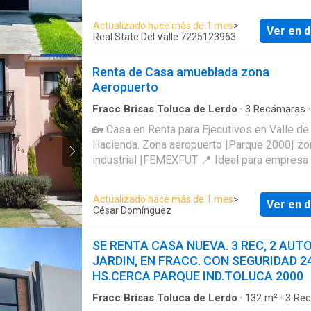
de Lavado 3 Recamaras 2 baños completos 1 medio
baños Jardín Cuenta con vigilancia 24 hrs La privada
Actualizado hace más de 1 mes
>
Ver en d
de solo 45 viviendas cuenta con Área común
Real State Del Valle 7225123963
eventos, estacionamiento para visitas Adicional el
Residencial cuenta con 👇 Casa Club con
Renta de Casa amueblada zona
Amenidades Salón social Salón de eventos con
Aeropuerto
cocina equipada y baños Canchas Gym con aparatos
y máquinas de ejercicio Áreas Verdes con porterías
Fracc Brisas Toluca de Lerdo
·
3
Recámaras
Baños
·
Casa
·
Agua
·
Zona infantil
·
Asador
·
Ba
y juegos para niños. Oxxo dentro del Residen
🏡 Casa en Renta para Ejecutivos en Valle de 
Bodega
·
Cocina equipada
·
Cocina integral
·
Elec
Escuela Muy cerca de Avenidas Principales, rápidas
Hacienda. Zona aeropuerto |Parque 2000| zo
·
Estacionamiento
·
Internet
·
Jardín
·
Recámara 
salidas a la cdmx.
closet
·
Seguridad
·
Televisión por cable
·
Wifi
·
Z
industrial |FEMEXFUT 📍 Ideal para empresa 
verdes
Máximo 4 personas Si buscas una casa
completamente funcional, segura y lista para 
Actualizado hace más de 1 mes
>
Ver en d
esta es una excelente opción para tu equipo
César Domínguez
trabajo. ✨ Distribución y equipamiento: 🔹 3
recámaras * 2 camas individuales * 1 cama
SE RENTA CASA NUEVA. 3 REC, 2 AUTO
matrimonial 🔹 2.5 baños 🔹 Sala de dos piezas 🔹
JARDIN, EN FRACC. CON SEGURIDAD 2
TV 🔹 Comedor para 6 personas 🔹 Cocina e
HS.CERCA PARQUE IND.TOLUCA 2000
con: • Refrigerador • Horno de microondas •
Utensilios básicos 🔹 Lavadora en patio de lavado
Fracc Brisas Toluca de Lerdo
·
132
m²
·
3
Rec
·
2
Baños
·
Casa
·
Estacionamiento
·
Jardín
·
Cas