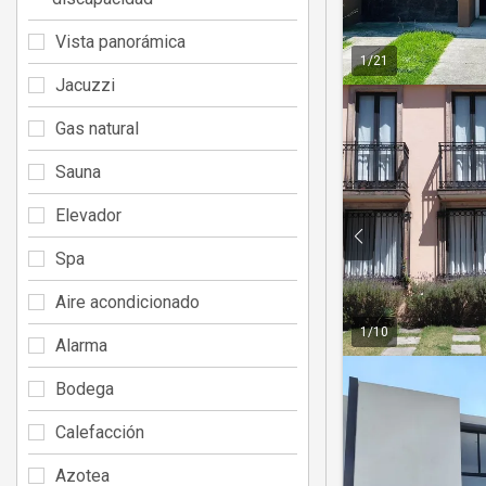
Vista panorámica
1
/
21
Jacuzzi
Gas natural
Sauna
Elevador
Spa
Aire acondicionado
1
/
10
Alarma
Bodega
Calefacción
Azotea