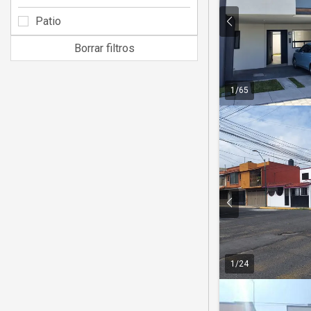
Patio
Borrar filtros
1
/
65
1
/
24