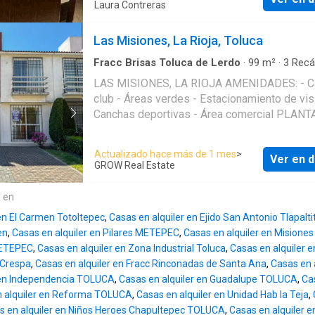
visitas, cocina equipada con ante comedor, á
Laura Contreras
de agua en toda la casa.* *Privada con el áre
lavado, patio trasero con bodega. Planta alta: Sala de
común/jardin más amplio del fraccionamient
televisión, closet de blancos, tres recámaras;
Las Misiones, La Rioja, Toluca
*Baños completos con canceles* *Patio sem
principal con vestidor y baño completo, dos
techado de gran tamaño con preparación par
recámaras secundarias y un baño completo.
Fracc Brisas Toluca de Lerdo
·
99
m²
·
3
Recá
lavadora y secadora. Acabados de mejora est
2
Baños
·
Casa
·
Balcón
·
Conserje
·
Jardín
Requisitos para el arrendamiento: 1. Primer
LAS MISIONES, LA RIOJA AMENIDADES: - Casa
*Cocina equipada con isla y amplia alacena.*
renta 2. Depósito 3. Póliza jurídica
club - Áreas verdes - Estacionamiento de visi
*Ubicada a unos pasos de la zona comercial
Canchas deportivas - Área comercial PLANTA BAJA:
*Acceso automatizado mediante tags e interf
- Sala - Comedor - Cocina con barra desayun
*Puerta principal (casa) de seguridad con ch
Medio Baño - Patio con pergolado -
digital.* Una excelente opción para quienes buscan
Actualizado hace más de 1 mes
>
Ver en d
Estacionamiento para 2 autos - Área de lava
seguridad, comodidad y una ubicación privile
GROW Real Estate
PRIMER NIVEL: - 2 Habitaciones secundaria
en Toluca. Agenda tu cita y conoce esta excelente
closet c/u - Baño compartido - Habitacion pri
propiedad.
e en
con amplio closet y baño ÚNICA POR: -
 en El Carmen Totoltepec
,
Casas en alquiler en Ejido San Antonio Tlapalti
Mantenimiento incluido - Patio pergolado - 
en
,
Casas en alquiler en Pilares METEPEC
,
Casas en alquiler en Misione
mascotas (A consideración del propietario) Nota:
METEPEC
,
Casas en alquiler en Zona Industrial Toluca
,
Casas en alquiler e
Las imágenes y planos son de referencia, el
a Crespa
,
Casas en alquiler en Fracc Rinconadas de Santa Ana
,
Casas en 
inmueble puede no incluir muebles ni
 en Independencia TOLUCA
,
Casas en alquiler en Guadalupe TOLUCA
,
Ca
electrodomésticos y los precios están sujet
n alquiler en Reforma TOLUCA
,
Casas en alquiler en Unidad Hab la Teja
,
cambios sin previo aviso. EasyBroker ID: EB-
s en alquiler en Niños Heroes Chapultepec TOLUCA
,
Casas en alquiler en