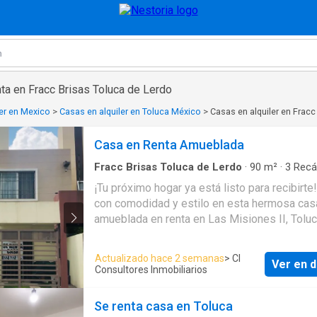
ta en Fracc Brisas Toluca de Lerdo
ler en Mexico
>
Casas en alquiler en Toluca México
>
Casas en alquiler en Fracc
Casa en Renta Amueblada
Fracc Brisas Toluca de Lerdo
·
90
m²
·
3
Recá
2
Baños
·
Casa
·
Estacionamiento
·
Internet
¡Tu próximo hogar ya está listo para recibirte! Viv
con comodidad y estilo en esta hermosa cas
amueblada en renta en Las Misiones II, Toluc
para quienes buscan practicidad, seguridad y
espacio totalmente listo para habitarse. ???? 3
Actualizado hace 2 semanas
> CI
Ver en d
habitaciones ???? 2.5 baños ???? Sala – co
Consultores Inmobiliarios
???? Cocina equipada con enseres ???? Pati
servicio con lavadora ???? Internet incluido 
Se renta casa en Toluca
Espacios cómodos y funcionales Excelente