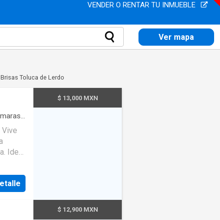
VENDER O RENTAR TU INMUEBLE
Ver mapa
 Brisas Toluca de Lerdo
$ 13,000 MXN
maras
·
e
a
a. Ideal
 un
etalle
medor
o de
????
$ 12,900 MXN