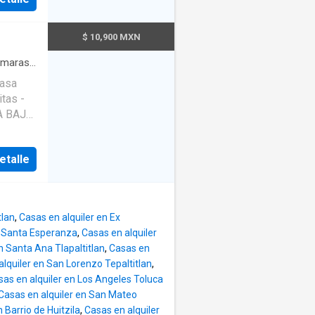
rea de
a
o*
 la
$ 10,900 MXN
i
a
maras
·
ética*
 mes de
tas -
*
ón*.
adora -
apa
etalle
do
giada
s con
ncipal
tlan
,
Casas en alquiler en Ex
Aceptan
s Santa Esperanza
,
Casas en alquiler
n Santa Ana Tlapaltitlan
,
Casas en
alquiler en San Lorenzo Tepaltitlan
,
sas en alquiler en Los Angeles Toluca
os a
Casas en alquiler en San Mateo
 Barrio de Huitzila
,
Casas en alquiler