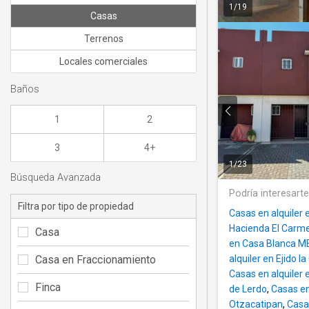
1
/
19
Casas
Terrenos
Locales comerciales
Baños
1
2
3
4+
1
/
23
Búsqueda Avanzada
Podría interesart
Filtra por tipo de propiedad
Casas en alquiler
Hacienda El Carm
Casa
en Casa Blanca 
Casa en Fraccionamiento
alquiler en Ejido l
Casas en alquiler
Finca
de Lerdo
,
Casas e
Otzacatipan
,
Casa