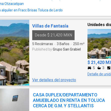
SX3680
ena Otzacatipan
alquiler en Fracc Brisas Toluca de Lerdo
Unidades dis
Villas de Fantasía
Desde $ 21,420 MXN
5
Recámaras
3
Baños
250
m²
·
·
Published by
Grupo San Grabiel
$ 21,420 M
5
3
Detalle de uni
Ver detalles del proyecto
CASA DUPLEX/DEPARTAMENTO
AMUEBLADO EN RENTA EN TOLUCA
CERCA DE G.M. Y STELLANTIS