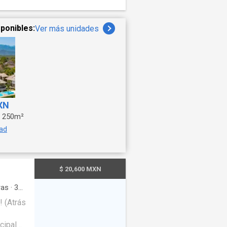
ponibles:
Ver más unidades
XN
250m²
dad
$ 20,600 MXN
as
·
3
l
·
 (Atrás
de