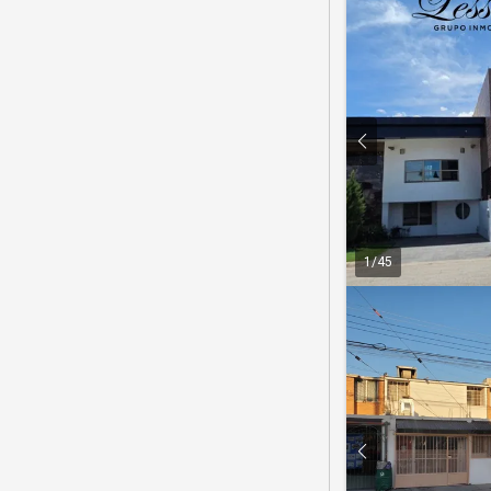
1
/
45