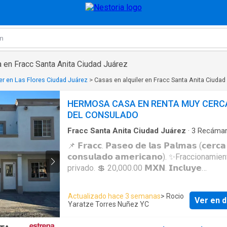
 en Fracc Santa Anita Ciudad Juárez
er en Las Flores Ciudad Juárez
>
Casas en alquiler en Fracc Santa Anita Ciudad
HERMOSA CASA EN RENTA MUY CERC
DEL CONSULADO
Fracc Santa Anita Ciudad Juárez
·
3
Recámar
Baños
·
Casa
·
Agua
·
Aire acondicionado
·
Balc
📌 𝗙𝗿𝗮𝗰𝗰. 𝗣𝗮𝘀𝗲𝗼 𝗱𝗲 𝗹𝗮𝘀 𝗣𝗮𝗹𝗺𝗮𝘀 (𝗰𝗲𝗿𝗰𝗮
Calefacción
·
Caseta de vigilancia
·
Cocina integ
𝗰𝗼𝗻𝘀𝘂𝗹𝗮𝗱𝗼 𝗮𝗺𝗲𝗿𝗶𝗰𝗮𝗻𝗼). ✨Fraccionamiento
Cuarto de servicio
·
Electricidad
·
Estacionamien
natural
·
Recámara con closet
·
Seguridad
·
Zon
privado. 💲 20,000.00 𝗠𝗫𝗡. 𝗜𝗻𝗰𝗹𝘂𝘆𝗲
verdes
𝗺𝗮𝗻𝘁𝗲𝗻𝗶𝗺𝗶𝗲𝗻𝘁𝗼 En esquina frente a parque.
𝗣𝗟𝗔𝗡𝗧𝗔 𝗕𝗔𝗝𝗔 ✔️ Sala. ✔️ Comedor. ✔️ Estancia. ✔️
Actualizado hace 3 semanas
> Rocio
Ver en d
Cocina integral. ✔️ Área de lavandería. ✔️ Medio
Yaratze Torres Nuñez YC
baño. ✔️ Cochera para 2 autos. ✔️ Patio de servicio.
𝗣𝗟𝗔𝗡𝗧𝗔 𝗔𝗟𝗧𝗔 ✔️ Recámara principal con baño