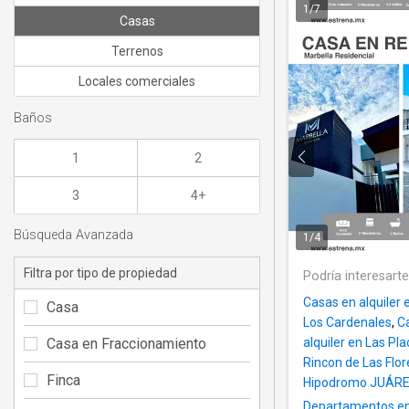
1
/
7
Casas
Terrenos
Locales comerciales
Baños
1
2
3
4+
Búsqueda Avanzada
1
/
4
Filtra por tipo de propiedad
Podría interesart
Casas en alquiler
Casa
Los Cardenales
,
Ca
Casa en Fraccionamiento
alquiler en Las Pla
Rincon de Las Flor
Finca
Hipodromo JUÁR
Departamentos en 