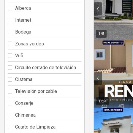
Alberca
Internet
Bodega
1
/
5
Zonas verdes
Wifi
Circuito cerrado de televisión
Cisterna
Televisión por cable
1
/
24
Conserje
Chimenea
Cuarto de Limpieza