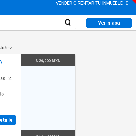
VENDER O RENTAR TU INMUEBLE
Ver mapa
 Juárez
$ 20,000 MXN
A
as
·
2
ón
·
ral
·
to
·
Gas
as
etalle