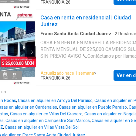
FRANQUICIA 26
Casa en renta en residencial | Ciudad
Juárez
Fracc Santa Anita Ciudad Juárez
·
2
Recámar
Baños
·
Casa
·
Agua
·
Aire acondicionado
·
Case
CASA EN RENTA EN MARBELLA RESIDENCI
vigilancia
·
Circuito cerrado de televisión
·
Cocin
RENTA MENSUAL DE $25,000 CAMBIOS SUJETOS
equipada
·
Cocina integral
·
Cuarto de servicio
·
Estacionamiento
·
Gas natural
·
Recámara con c
SIN PREVIO AVISO 📞Contáctanos por llamada o
Seguridad
WhatsApp: 656 124 ---- 656 381 
Actualizado hace 1 semana
>
Ver en d
FRANQUICIA 26
e en
 en Rodas
,
Casas en alquiler en Arroyo Del Paraiso
,
Casas en alquiler en 
sas en alquiler en Cardenales
,
Casas en alquiler en Pueblo Paraiso
,
Cas
citas
,
Casas en alquiler en Villas Del Granero
,
Casas en alquiler en Nogal
es
,
Casas en alquiler en Campestre San Marcos
,
Casas en alquiler en G
EZ
,
Casas en alquiler en Villas Vista Del Sol
alquiler en Fracc Santa Anita Ciudad Juárez