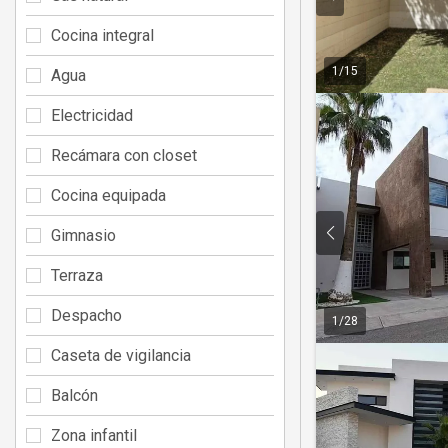
Cocina integral
1
/
15
Agua
Electricidad
Recámara con closet
Cocina equipada
Gimnasio
Terraza
Despacho
1
/
28
Caseta de vigilancia
Balcón
Zona infantil