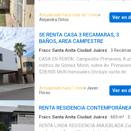
con waking closet y tina) ✅️ 3.5 baños ✅️ Est
planta alta ✅️ lavandería amplia con espacio 
Actualizado hace más de 1 mes
>
Ver en d
almacenar o cuarto de servicio con baño com
Alejandra Ostos
✅️ Cocina equipada con estufa y campana ✅️ 
calefaccion/ boiler ✅️ Cochera techada citas al
SE RENTA CASA 3 RECAMARAS, 3
656360----
BAÑOS, AREA CAMPESTRE
Fracc Santa Anita Ciudad Juárez
·
3
Recámar
Baños
·
Casa
·
Agua
·
Aire acondicionado
·
Case
CASA EN RENTA!, Campestre Primavera, A u
vigilancia
·
Cocina equipada
·
Cocina integral
·
metros de Gómez Morín, sobre Av. Primaver
Estacionamiento
·
Gas natural
·
Recámara con c
Zonas verdes
$28,900 MxN mensuales (Incluye cuota de
seguridad y mantenimiento) 3 Habitaciones 
recamara secundaria con baño y closet - Prin
Actualizado hace 1 mes
> Javier
Ver en d
con baño y closet vestidor. 3.5 baños, Estancia, Sala-
Flores
comedor, Cocina integral, Cuarto de lavanderí
Clima: 2 unidades paquete Fraccionamiento 
RENTA RESIDENCIA CONTEMPORÁNE
con: Cancha de Raquet y Casa Club
Fracc Santa Anita Ciudad Juárez
·
605
m²
·
3
Recámaras
·
3
Baños
·
Casa en Fraccionamie
RENTA LINDA RESIDENCIA AMUEBLADA Zona
Seguridad
·
Estacionamiento
·
Jardín
·
Cisterna
·