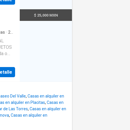
$ 25,000 MXN
as
·
2
ta de
AL
a
loset
·
---- 656 742 ----
etalle
Paseo Del Valle
,
Casas en alquiler en
as en alquiler en Placitas
,
Casas en
ar de Las Torres
,
Casas en alquiler en
enova
,
Casas en alquiler en