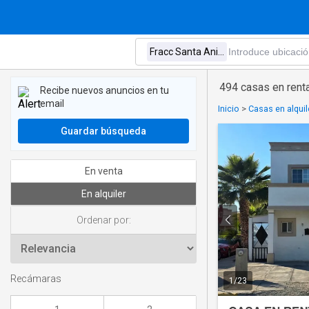
494 casas en renta
Recibe nuevos anuncios en tu
email
Inicio
>
Casas en alquil
Guardar búsqueda
En venta
En alquiler
Ordenar por:
Recámaras
1
/
23