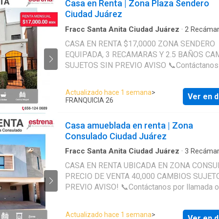
Casa en Renta | Zona Plaza Sendero
completo y balcón. ✔️ 2 Recámara secundarias. ✔️ 1
Ciudad Juárez
Baño completo.
Fracc Santa Anita Ciudad Juárez
·
2
Recámar
Baños
·
Casa
·
Agua
·
Zona infantil
·
Cocina equ
CASA EN RENTA $17,0000 ZONA SENDERO
Cocina integral
·
Electricidad
·
Estacionamiento
EQUIPADA, 3 RECAMARAS Y 2.5 BAÑOS CAMBIOS
natural
·
Jardín
·
Recámara con closet
·
Zonas v
SUJETOS SIN PREVIO AVISO 📞Contáctanos por
llamada o WhatsApp: 656 124 ---- 656 381 ---- 656
742 ----
Actualizado hace 1 semana
>
Ver en d
FRANQUICIA 26
Casa amueblada en renta | Zona
Consulado Ciudad Juárez
Fracc Santa Anita Ciudad Juárez
·
3
Recámar
Baños
·
Casa
·
Agua
·
Aire acondicionado
·
Case
CASA EN RENTA UBICADA EN ZONA CONSULADO
vigilancia
·
Cocina equipada
·
Cocina integral
·
PRECIO DE VENTA 40,000 CAMBIOS SUJETOS SIN
Electricidad
·
Estacionamiento
·
Gas natural
·
Jar
Recámara con closet
PREVIO AVISO! 📞Contáctanos por llamada o
WhatsApp: 656 124 ---- 656 381 
Actualizado hace 1 semana
>
Ver en d