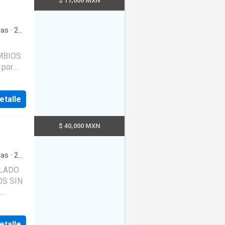
$ 17,000 MXN
as
·
2
ipada
·
·
Gas
erdes
etalle
$ 40,000 MXN
as
·
2
ta de
dín
·
---- 656 742 ----
etalle