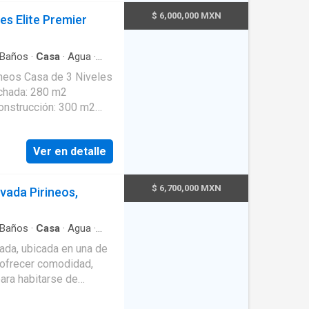
$ 6,000,000 MXN
s Elite Premier
Baños
·
Casa
·
Agua
·
ión
·
Cocina integral
·
Niveles
cidad
·
Estacionamiento
·
chada: 280 m2
ente
·
Seguridad
·
Zonas
onstrucción: 300 m2
ras Canceles en
baño completo +
Ver en detalle
u baño completo y
as
$ 6,700,000 MXN
vada Pirineos,
3-----
Baños
·
Casa
·
Agua
·
servicio
·
Electricidad
·
da, ubicada en una de
para habitarse de