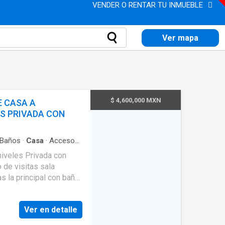
VENDER O RENTAR TU INMUEBLE
Ver mapa
$ 4,600,000 MXN
 CASA A
ES PRIVADA CON
Baños
·
Casa
·
Acceso
a
·
Zona infantil
·
Caseta
s natural
·
Internet
·
Vista
baño
baño 3 nivel 1
Ver en detalle
A8142727782