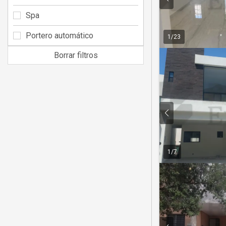
Spa
Portero automático
1
/
23
Borrar filtros
1
/
7