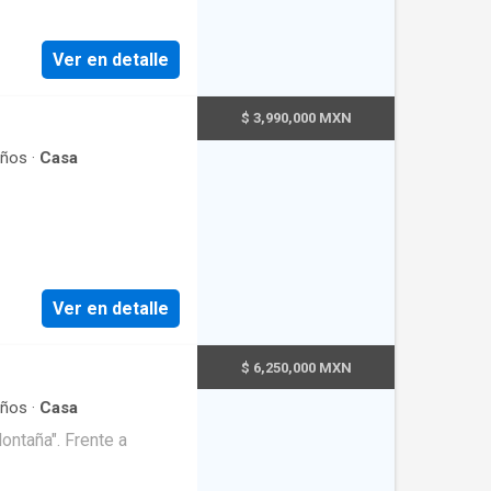
do el fraccionamiento.
n un hogar que no solo
dos de lujo • Tres
Ver en detalle
xclusivas y seguridad
Ubicación privilegiada
$ 3,990,000 MXN
EB-WQ3074
ños
·
Casa
Ver en detalle
$ 6,250,000 MXN
ños
·
Casa
ontaña". Frente a