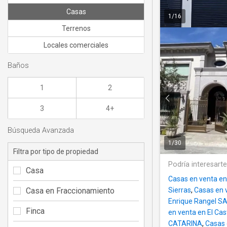
Casas
1
/
16
Terrenos
Locales comerciales
Baños
1
2
3
4+
Búsqueda Avanzada
1
/
30
Filtra por tipo de propiedad
Podría interesart
Casa
Casas en venta en
Casa en Fraccionamiento
Sierras
,
Casas en 
Enrique Rangel 
Finca
en venta en El Cas
CATARINA
,
Casas