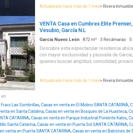
completo y roperías * 4 baños completos y 2
Actualizado hace más de 1 mes
> Rivera Inmuebl
* Sala, comedor y sótano con acabados tapiz
equipada con isla central y cubiertas de gres
servicio con baño completo * Cuarto de lava
VENTA Casa en Cumbres Elite Premier,
para 2 autos con portón eléctrico Equipamiento destacado: *
Vesubio, García N.L
Climatización independiente en todas las áre
cortinas en toda la casa * Muebles finos hech
García Nuevo León
·
872
m²
·
3
Recámaras
·
5
Aire acondicionado
·
Alberca
·
Asador
·
Balcón
·
comedor y recámara principal) * Canceles y 
Descubre esta espectacular residencia ubica
equipada
·
Cuarto de servicio
·
Electricidad
·
Est
indirecta en baños * Sistema de protección el
con mayor exclusividad y plusvalía de García
natural
·
Gimnasio
·
Internet
·
Jardín
·
Terraza
·
Wi
Acceso adicional con escalera de servicio y 
quienes buscan amplitud, comodidad, privac
Amenidades del fraccionamiento: * Canchas 
diseñados para disfrutar en familia. 📍 Cumbres Elite Premier
eventos * Áreas de asadores * Seguridad privada 24/7
Vesubio 💰 Precio: MXN $30,000,000 🔹 Terreno: 675 m² 🔹
se encuentra al corriente en todos sus pagos (2026)
Actualizado hace más de 1 mes
> Rivera Inmuebl
Construcción: 872 m² 🔹 3 recámaras 🔹 5 b
equipamiento y adecuaciones, que superan 
medios baños 🔹 15 estacionamientos 🔹 3 n
propiedades en obra blanca de la zona, las c
antigüedad 🔹 Excelente condición La propiedad cuenta con amplios
e en
mejoras. Existe la opción de adquirir mobiliario y equipamiento
espacios interiores y exteriores, incluyendo: ✅ Cocina equipada ✅
adicional.
 Fracc Las Sombrillas
,
Casas en venta en El Molino SANTA CATARINA
,
C
Sala de TV ✅ Comedores amplios ✅ Cuarto d
venta en Santa Catalina
,
Casas en venta en Bosques de La Huasteca
,
Ca
Alberca ✅ Mini bodega ✅ Aire acondicionad
SANTA CATARINA
,
Casas en venta en Parque Industrial Poniente Kalos
,
Ca
✅ Amueblada ✅ Apta para mascotas Además, cuenta con todos los
tillo Santa Catarina
,
Casas en venta en Puerta Sol SANTA CATARINA
,
C
servicios: ✔ Agua de grifo ✔ Alcantarillado ✔
 en venta en Puerta SANTA CATARINA
,
Casas en venta en Balcones de 