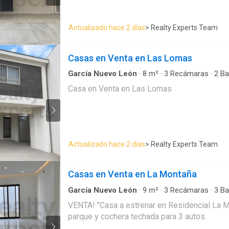
vigilancia 24/7 y cámaras de seguridad en to
te la pierdas. Agenda cita.
Esta es una oportunidad única para invertir e
Destacados: • Diseño contemporáneo y acaba
Actualizado hace 2 días
> Realty Experts Team
niveles con vista panorámica • Amenidades e
24/7 • Cocina equipada y espacios amplios • 
Casas en Venta en Las Lomas
en Cumbres Elite Premier. EasyBroker ID: 
García Nuevo León
·
8
m²
·
3
Recámaras
·
2
Ba
Casa en Venta en Las Lomas
Actualizado hace 2 días
> Realty Experts Team
Casas en Venta en La Montaña
García Nuevo León
·
9
m²
·
3
Recámaras
·
3
Ba
VENTA! "Casa a estrenar en Residencial La M
parque y cochera techada para 3 autos.