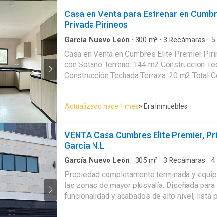
Casa en Venta para Estrenar en Cumbre
Privada Pirineos
García Nuevo León
·
300
m²
·
3
Recámaras
·
5
Caseta de vigilancia
·
Circuito cerrado de televis
Casa en Venta en Cumbres Elite Premier Pirineos Casa de 3 
Cuarto de Limpieza
·
Cuarto de servicio
·
Electri
con Sótano Terreno: 144 m2 Construcción Te
Gas natural
·
Recámara con closet
·
Sala polival
verdes
Construcción Techada Terraza: 20 m2 Total C
Incluye: Cocina Closets walk in en 3 Recáma
Recámara Principal Recámara principal con 
Actualizado hace 1 mes
> Era Inmuebles
vestidor 2 recámaras secundarias c/u con s
vestidor Cocina Integral Cochera para 2 autos . Increíbles vist
hacia el cerro de las mitras Fraccionamiento privado Más
VENTA Casa Cumbres Elite Premier, Pri
información con asesora Fabi Galindo 811-55
García N.L
García Nuevo León
·
305
m²
·
3
Recámaras
·
4
Aire acondicionado
·
Cocina integral
·
Cuarto de 
Propiedad completamente terminada y equipa
Estacionamiento
·
Gas natural
las zonas de mayor plusvalía. Diseñada para ofrecer comodidad,
funcionalidad y acabados de alto nivel, lista 
inmediato. Distribución y espacios: * 3 recámaras con baño