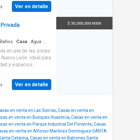
 medios baños en total.
Ver en detalle
es
ados * Cocina integral
 porcelánico * Cuarto de
do * Cochera techada
$ 30,000,000 MXN
 Privada
as * Persianas y
os a la medida (sala,
Baños
·
Casa
·
Agua
·
Bodega
·
Cocina
espejos con iluminación
da en una de las zonas
acionamiento
·
Gas
éctrica integral *
, Nuevo León. Ideal para
fi
puerta de seguridad
idad y espacios
deportivas * Salón de
 La propiedad
. Nivel de
Ver en detalle
es
años completos 🔹 6
ampliamente a
iveles 🔹 8 años de
uales no incluyen estas
asas en venta en Las Sierras
,
Casas en venta en
e servicio ✅ Jardín ✅
sas en venta en Bosques Huasteca
,
Casas en venta en
o ✅ Sistema de alarma
sas en venta en Parque Industrial Del Poniente
,
Casas
asas en venta en Alfonso Martinez Dominguez SANTA
 Gas natural ✔
Santa Catarina
,
Casas en venta en Balcones Santa