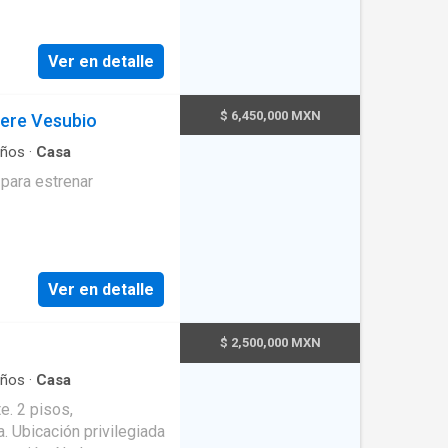
Ver en detalle
$ 6,450,000 MXN
iere Vesubio
ños
·
Casa
para estrenar
Ver en detalle
$ 2,500,000 MXN
ños
·
Casa
e. 2 pisos,
. Ubicación privilegiada