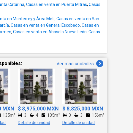
anta Catarina
,
Casas en venta en Puerta Mitras
,
Casas
ilegiada. Perfecta
, espacios amplios y un
nta en Monterrey y Área Met
,
Casas en venta en San
arcía
,
Casas en venta en General Escobedo
,
Casas en
Carmen
,
Casas en venta en Abasolo Nuevo León
,
Casas
sponibles:
Ver más unidades
00 MXN
$ 8,975,000 MXN
$ 8,825,000 MXN
135m²
3
4
135m²
3
3
156m²
dad
Detalle de unidad
Detalle de unidad