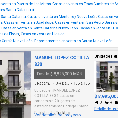
Electricidad Una residencia ideal para familias que buscan vivir con
 venta en Puerta de Las Mitras
,
Casas en venta en Fracc Cumbres de S
lujo, comodidad y seguridad en una zona priv
es Santa Catarina Iii
también para quienes disfrutan de reuniones
 Santa Catarina
,
Casas en venta en Monterrey Nuevo León
,
Casas en ve
estilo de vida exclusivo.
za
,
Casas en venta en Guadalupe
,
Casas en venta en San Pedro Garza G
,
Casas en venta en Santa Catarina Nuevo León
,
Casas en venta en El 
ga de Flores
,
Casas en venta en Hidalgo
n García Nuevo León
,
Departamentos en venta en García Nuevo León
Unidades di
MANUEL LOPEZ COTILLA
830
Desde $ 8,825,000 MXN
3
Recámaras
3-4
Baños
135 a 156
m²
·
·
Ubicado en MANUEL LOPEZ
COTILLA 830 6 casas en
$ 8,995,0
condominio 2 lugares de
3
4
estacionamiento Bodega Estanca
Detalle de uni
Comedor 3 recamaras 3 a 4
Published by
Teukhein
Ver detalles del proyecto
baños Sala de TV Terraza a la