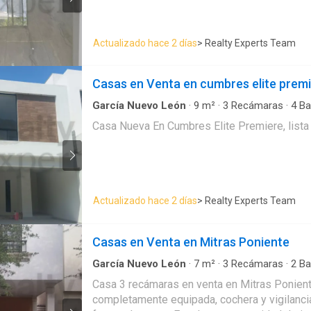
Actualizado hace 2 días
> Realty Experts Team
Casas en Venta en cumbres elite prem
García Nuevo León
·
9
m²
·
3
Recámaras
·
4
Ba
Casa Nueva En Cumbres Elite Premiere, lista 
Actualizado hace 2 días
> Realty Experts Team
Casas en Venta en Mitras Poniente
García Nuevo León
·
7
m²
·
3
Recámaras
·
2
Ba
Casa 3 recámaras en venta en Mitras Ponient
completamente equipada, cochera y vigilancia