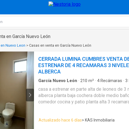
nta en García Nuevo León
 en Nuevo Leon
>
Casas en venta en García Nuevo León
CERRADA LUMINA CUMBRES VENTA DE
ESTRENAR DE 4 RECAMARAS 3 NIVEL
ALBERCA
García Nuevo León
·
210
m²
·
4
Recámaras
·
3
para personas con discapacidad
·
Agua
·
Alberc
casa a estrenar en parte alta de leones de 3 niveles Privada con
de vigilancia
·
Electricidad
·
Estacionamiento
·
Ga
alberca planta baja cochera doble medio baño de visitas sala
panorámica
·
Wifi
comedor cocina y patio planta alta 3 recamaras la principal con 
vestidor y 2 recámaras secundarias que comparten 
habitación grande con baño y la lavandería valor $4600000 KAS
Actualizado hace 6 días
> KAS Inmobiliaria
ASESORIA INMOBILIARIA ROSY VILLARRE