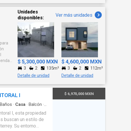
Unidades
Ver más unidades
disponibles:
 para
ión
vienda
$ 5,300,000 MXN
$ 4,600,000 MXN
mentan
3
2
135m²
3
2
112m²
Detalle de unidad
Detalle de unidad
$ 6,970,000 MXN
TORAL I
Baños
·
Casa
·
Balcón
·
ardín
toral I, esta propiedad
s buscan un estilo de
terrey. Su entorno