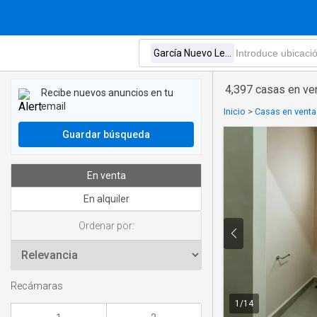
4,397 casas en ve
Recibe nuevos anuncios en tu
email
Inicio
>
Casas en venta
Guardar búsqueda
En venta
En alquiler
Ordenar por:
Recámaras
1
/
14