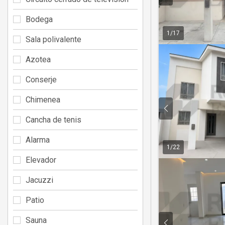
Bodega
1
/
17
Sala polivalente
Azotea
Conserje
Chimenea
Cancha de tenis
Alarma
1
/
22
Elevador
Jacuzzi
Patio
Sauna