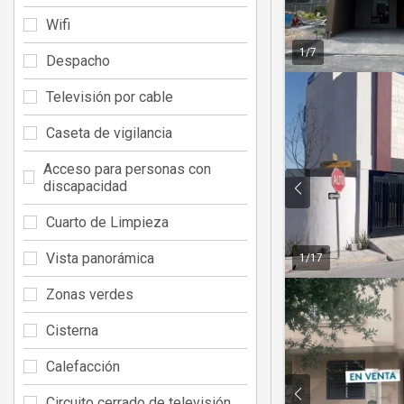
Wifi
1
/
7
Despacho
Televisión por cable
Caseta de vigilancia
Acceso para personas con
discapacidad
Cuarto de Limpieza
Vista panorámica
1
/
17
Zonas verdes
Cisterna
Calefacción
Circuito cerrado de televisión