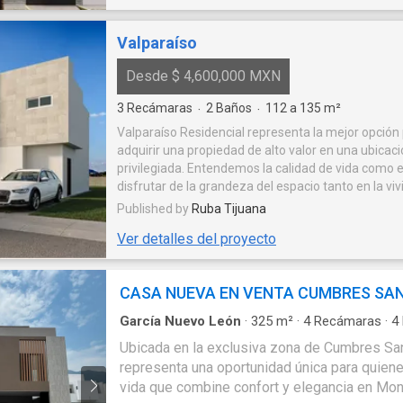
intemperie Patio interior Cuarto
de Servicio Azotea privada
Valparaíso
acondicionada con acabados.
Desde $ 4,600,000 MXN
3
Recámaras
2
Baños
112 a 135
m²
·
·
Valparaíso Residencial representa la mejor opción
adquirir una propiedad de alto valor en una ubicac
privilegiada. Entendemos la calidad de vida como el
disfrutar de la grandeza del espacio tanto en la vi
residencial como en las amenidades que comple
Published by
Ruba Tijuana
un muy único estilo de vida
Ver detalles del proyecto
CASA NUEVA EN VENTA CUMBRES SAN
García Nuevo León
·
325
m²
·
4
Recámaras
·
4
Estacionamiento
·
Bodega
·
Cocina equipada
·
J
Ubicada en la exclusiva zona de Cumbres San
representa una oportunidad única para quiene
vida que combine confort y elegancia en Mon