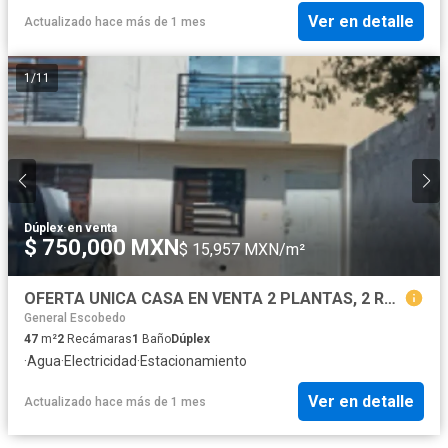
Ver en detalle
Actualizado hace más de 1 mes
1
/
11
Dúplex
·
en venta
$ 750,000 MXN
$ 15,957 MXN/m²
OFERTA UNICA CASA EN VENTA 2 PLANTAS, 2 RECSAMARAS, UN BAÑO, UN ESTACIONAMIENTO,SE REMODELA
General Escobedo
47
m²
2
Recámaras
1
Baño
Dúplex
·
Agua
·
Electricidad
·
Estacionamiento
Ver en detalle
Actualizado hace más de 1 mes