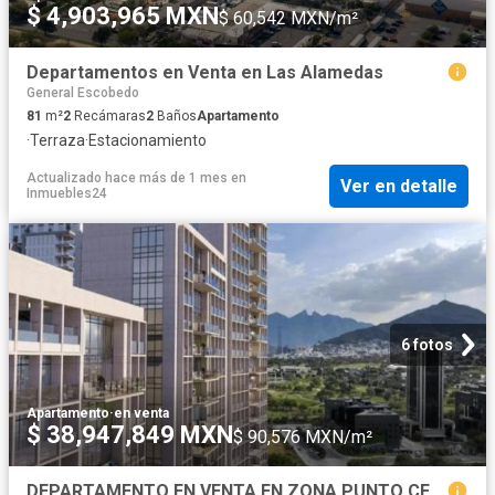
$ 4,903,965 MXN
$ 60,542 MXN/m²
Departamentos en Venta en Las Alamedas
General Escobedo
81
m²
2
Recámaras
2
Baños
Apartamento
·
Terraza
·
Estacionamiento
Actualizado hace más de 1 mes
en
Ver en detalle
Inmuebles24
6 fotos
Apartamento
·
en venta
$ 38,947,849 MXN
$ 90,576 MXN/m²
DEPARTAMENTO EN VENTA EN ZONA PUNTO CENTRAL SAN PEDRO GARZA GARCÍA