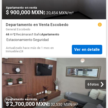
Apartamento
·
en venta
$ 900,000 MXN
$ 20,454 MXN/m²
Departamento en Venta Escobedo
General Escobedo
44
m²
2
Recámaras
1
Baño
Apartamento
·
Estacionamiento
·
Seguridad
Actualizado hace más de 1 mes
en
Ver en detalle
Inmuebles24
6 fotos
Apartamento
·
en venta
$ 2,700,000 MXN
$ 32,530 MXN/m²