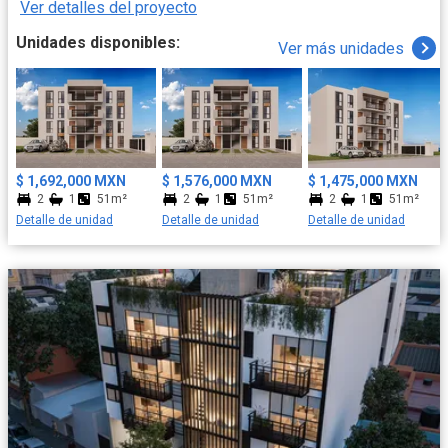
Ver detalles del proyecto
Unidades disponibles:
Ver más unidades
$ 1,692,000 MXN
$ 1,576,000 MXN
$ 1,475,000 MXN
2
1
51m²
2
1
51m²
2
1
51m²
Detalle de unidad
Detalle de unidad
Detalle de unidad