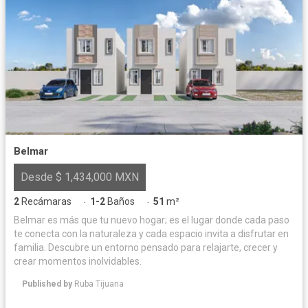
Belmar
Desde $ 1,434,000 MXN
2
Recámaras
1-2
Baños
51
m²
·
·
Belmar es más que tu nuevo hogar; es el lugar donde cada paso
te conecta con la naturaleza y cada espacio invita a disfrutar en
familia. Descubre un entorno pensado para relajarte, crecer y
crear momentos inolvidables.
Published by
Ruba Tijuana