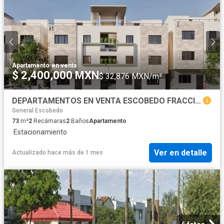
Apartamento
·
en venta
$ 2,400,000 MXN
$ 32,876 MXN/m²
DEPARTAMENTOS EN VENTA ESCOBEDO FRACCIONAMIENTO REDEN
General Escobedo
73
m²
2
Recámaras
2
Baños
Apartamento
·
Estacionamiento
Ver en detalle
Actualizado hace más de 1 mes