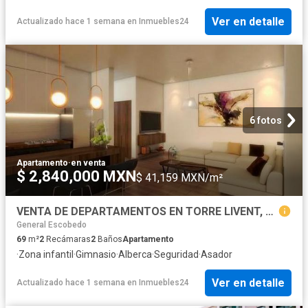
Ver en detalle
Actualizado hace 1 semana
en
Inmuebles24
6 fotos
Apartamento
·
en venta
$ 2,840,000 MXN
$ 41,159 MXN/m²
VENTA DE DEPARTAMENTOS EN TORRE LIVENT, ANAHUAC ESCOBEDO N.L
General Escobedo
69
m²
2
Recámaras
2
Baños
Apartamento
·
Zona infantil
·
Gimnasio
·
Alberca
·
Seguridad
·
Asador
Ver en detalle
Actualizado hace 1 semana
en
Inmuebles24