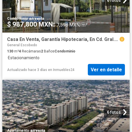
6 fotos
Condominio
·
en venta
$ 987,800 MXN
$ 7,598 MXN/m²
Casa En Venta, Garantía Hipotecaria, En Cd. Gral. Escobedo, N.L. Rom
General Escobedo
130
m²
4
Recámaras
2
Baños
Condominio
·
Estacionamiento
Ver en detalle
Actualizado hace 3 días
en
Inmuebles24
6 fotos
Apartamento
·
en venta