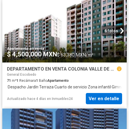
6 fotos
Apartamento
·
en venta
$ 4,500,000 MXN
$ 63,380 MXN/m²
DEPARTAMENTO EN VENTA COLONIA VALLE DE LAS ALAMEDAS ZONA SAN NICOLAS DE LOS GARZA
General Escobedo
71
m²
1
Recámara
1
Baño
Apartamento
·
Despacho
·
Jardín
·
Terraza
·
Cuarto de servicio
·
Zona infantil
·
Gimnasio
Ver en detalle
Actualizado hace 4 días
en
Inmuebles24