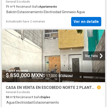
General Escobedo
71
m²
1
Recámara
1
Baño
Apartamento
·
Balcón
·
Estacionamiento
·
Electricidad
·
Gimnasio
·
Agua
Ver en detalle
Actualizado hace 2 semanas
Ver foto
Dúplex
·
en venta
$ 850,000 MXN
$ 17,000 MXN/m²
CASA EN VENTA EN ESCOBEDO NORTE 2 PLANTAS, 2 RECAMARAS, 1 BAÑO, I ESTACIONAMIENTO
General Escobedo
50
m²
2
Recámaras
1
Baño
Dúplex
·
Agua
·
Electricidad
·
Estacionamiento