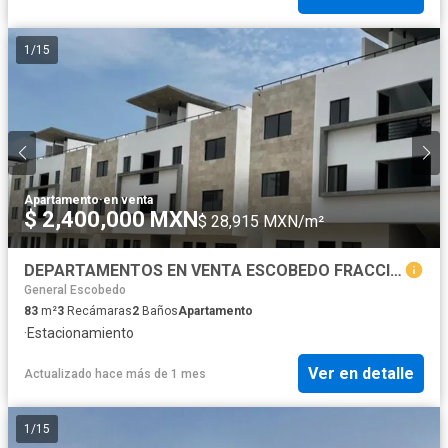
1
/
15
Apartamento
·
en venta
$ 2,400,000 MXN
$ 28,915 MXN/m²
DEPARTAMENTOS EN VENTA ESCOBEDO FRACCIONAMIENTO REDEN
General Escobedo
83
m²
3
Recámaras
2
Baños
Apartamento
·
Estacionamiento
Ver en detalle
Actualizado hace más de 1 mes
1
/
15