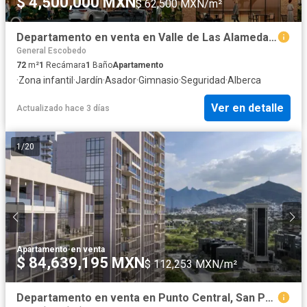
$ 4,500,000 MXN
$ 62,500 MXN/m²
Departamento en venta en Valle de Las Alamedas, San Nicolás de los Garza, Nuevo León
General Escobedo
72
m²
1
Recámara
1
Baño
Apartamento
·
Zona infantil
·
Jardín
·
Asador
·
Gimnasio
·
Seguridad
·
Alberca
Ver en detalle
Actualizado hace 3 días
1
/
20
Apartamento
·
en venta
$ 84,639,195 MXN
$ 112,253 MXN/m²
Departamento en venta en Punto Central, San Pedro Garza García, Nuevo León