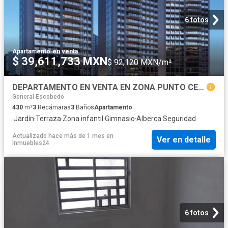
6 fotos
Apartamento
·
en venta
$ 39,611,733 MXN
$ 92,120 MXN/m²
DEPARTAMENTO EN VENTA EN ZONA PUNTO CENTRAL SAN PEDRO GARZA GARCÍA
General Escobedo
430
m²
3
Recámaras
3
Baños
Apartamento
·
Jardín
·
Terraza
·
Zona infantil
·
Gimnasio
·
Alberca
·
Seguridad
Actualizado hace más de 1 mes
en
Ver en detalle
Inmuebles24
6 fotos