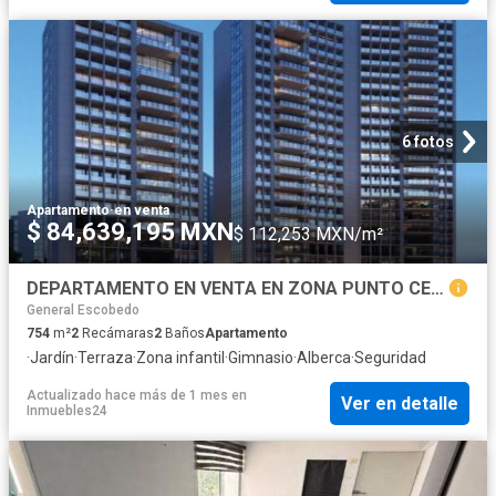
6 fotos
Apartamento
·
en venta
$ 84,639,195 MXN
$ 112,253 MXN/m²
DEPARTAMENTO EN VENTA EN ZONA PUNTO CENTRAL SAN PEDRO GARZA GARCÍA
General Escobedo
754
m²
2
Recámaras
2
Baños
Apartamento
·
Jardín
·
Terraza
·
Zona infantil
·
Gimnasio
·
Alberca
·
Seguridad
Actualizado hace más de 1 mes
en
Ver en detalle
Inmuebles24