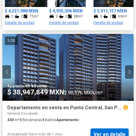
$ 4,321,988 MXN
$ 4,935,096 MXN
$ 3,911,157 MXN
2
2
75m²
3
2
88m²
3
2
69m²
Detalle de unidad
Detalle de unidad
Detalle de unidad
1
/
20
Apartamento
·
en venta
$ 38,947,849 MXN
$ 90,576 MXN/m²
Departamento en venta en Punto Central, San Pedro Garza García, Nuevo León
General Escobedo
430
m²
3
Recámaras
3
Baños
Apartamento
Ver en detalle
Actualizado hace más de 1 mes