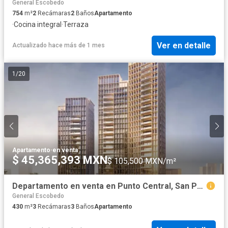
General Escobedo
754
m²
2
Recámaras
2
Baños
Apartamento
·
Cocina integral
·
Terraza
Ver en detalle
Actualizado hace más de 1 mes
1
/
20
Apartamento
·
en venta
$ 45,365,393 MXN
$ 105,500 MXN/m²
Departamento en venta en Punto Central, San Pedro Garza García, Nuevo León
General Escobedo
430
m²
3
Recámaras
3
Baños
Apartamento