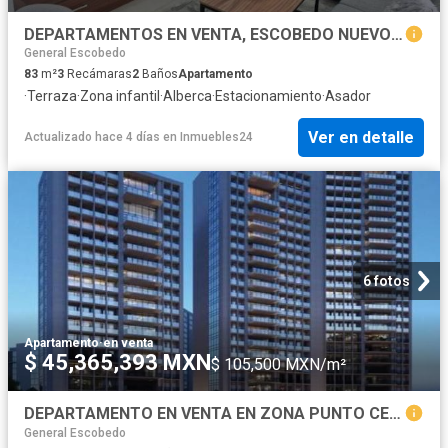
DEPARTAMENTOS EN VENTA, ESCOBEDO NUEVO LEON
General Escobedo
83
m²
3
Recámaras
2
Baños
Apartamento
·
Terraza
·
Zona infantil
·
Alberca
·
Estacionamiento
·
Asador
Ver en detalle
Actualizado hace 4 días
en
Inmuebles24
6 fotos
Apartamento
·
en venta
$ 45,365,393 MXN
$ 105,500 MXN/m²
DEPARTAMENTO EN VENTA EN ZONA PUNTO CENTRAL SAN PEDRO GARZA GARCÍA
General Escobedo