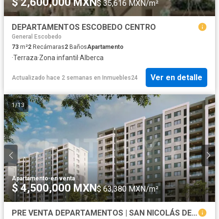
$ 2,600,000 MXN
$ 35,616 MXN/m²
DEPARTAMENTOS ESCOBEDO CENTRO
General Escobedo
73
m²
2
Recámaras
2
Baños
Apartamento
·
Terraza
·
Zona infantil
·
Alberca
Ver en detalle
Actualizado hace 2 semanas
en
Inmuebles24
1
/
13
Apartamento
·
en venta
$ 4,500,000 MXN
$ 63,380 MXN/m²
PRE VENTA DEPARTAMENTOS | SAN NICOLÁS DE LOS GARZA , N.L