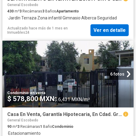
General Escobedo
430
m²
3
Recámaras
3
Baños
Apartamento
·
Jardín
·
Terraza
·
Zona infantil
·
Gimnasio
·
Alberca
·
Seguridad
Actualizado hace más de 1 mes
en
Ver en detalle
Inmuebles24
6 fotos
Condominio
·
en venta
$ 578,800 MXN
$ 6,431 MXN/m²
Casa En Venta, Garantía Hipotecaria, En Cdad. Gral. Escobedo, N.L. LUN
General Escobedo
90
m²
3
Recámaras
1
Baño
Condominio
·
Estacionamiento