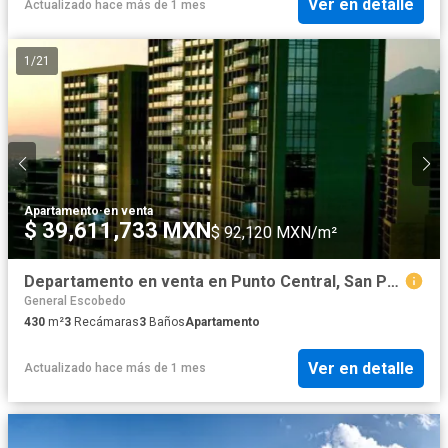
Ver en detalle
Actualizado hace más de 1 mes
1
/
21
Apartamento
·
en venta
$ 39,611,733 MXN
$ 92,120 MXN/m²
Departamento en venta en Punto Central, San Pedro Garza García, Nuevo León
General Escobedo
430
m²
3
Recámaras
3
Baños
Apartamento
Ver en detalle
Actualizado hace más de 1 mes