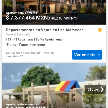
Apartamento
·
en venta
$ 7,377,464 MXN
$ 48,218 MXN/m²
Departamentos en Venta en Las Alamedas
General Escobedo
153
m²
3
Recámaras
3
Baños
Apartamento
·
Terraza
·
Estacionamiento
Actualizado hace más de 1 mes
en
Ver en detalle
Inmuebles24
6 fotos
Apartamento
·
en venta