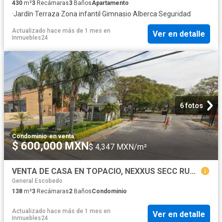
430
m²
3
Recámaras
3
Baños
Apartamento
·
Jardín
·
Terraza
·
Zona infantil
·
Gimnasio
·
Alberca
·
Seguridad
Actualizado hace más de 1 mes
en
Ver en detalle
Inmuebles24
6 fotos
Condominio
·
en venta
$ 600,000 MXN
$ 4,347 MXN/m²
VENTA DE CASA EN TOPACIO, NEXXUS SECC RUBÍ, JOYAS DE ANAHUAC, 66055 CDAD. GRAL. ESCOBEDO, NUEVO LEON
General Escobedo
138
m²
3
Recámaras
2
Baños
Condominio
Actualizado hace más de 1 mes
en
Ver en detalle
Inmuebles24