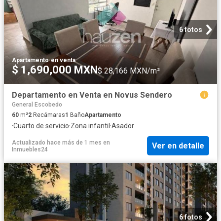
6 fotos
Apartamento
·
en venta
$ 1,690,000 MXN
$ 28,166 MXN/m²
Departamento en Venta en Novus Sendero
General Escobedo
60
m²
2
Recámaras
1
Baño
Apartamento
·
Cuarto de servicio
·
Zona infantil
·
Asador
Actualizado hace más de 1 mes
en
Ver en detalle
Inmuebles24
6 fotos