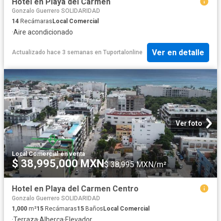
Hotel en Playa del Carmen
Gonzalo Guerrero SOLIDARIDAD
14
Recámaras
Local Comercial
·
Aire acondicionado
Ver en detalle
Actualizado hace 3 semanas
en
Tuportalonline
Ver foto
Local Comercial
·
en venta
$ 38,995,000 MXN
$ 38,995 MXN/m²
Hotel en Playa del Carmen Centro
Gonzalo Guerrero SOLIDARIDAD
1,000
m²
15
Recámaras
15
Baños
Local Comercial
·
Terraza
·
Alberca
·
Elevador