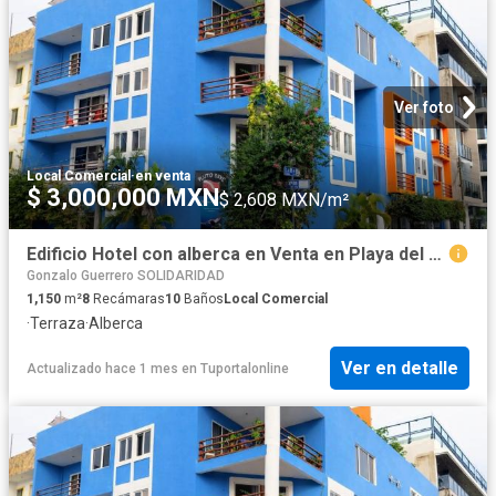
Ver foto
Local Comercial
·
en venta
$ 3,000,000 MXN
$ 2,608 MXN/m²
Edificio Hotel con alberca en Venta en Playa del Carmen, Coraz?n de la Riviera Maya. Inversi?n con Renta Inmediata
Gonzalo Guerrero SOLIDARIDAD
1,150
m²
8
Recámaras
10
Baños
Local Comercial
·
Terraza
·
Alberca
Ver en detalle
Actualizado hace 1 mes
en
Tuportalonline