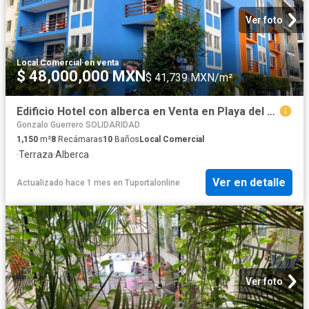
Ver foto
Local Comercial
·
en venta
$ 48,000,000 MXN
$ 41,739 MXN/m²
Edificio Hotel con alberca en Venta en Playa del Carmen, Coraz?n de la Riviera Maya. Inversi?n con Renta Inmediata
Gonzalo Guerrero SOLIDARIDAD
1,150
m²
8
Recámaras
10
Baños
Local Comercial
·
Terraza
·
Alberca
Ver en detalle
Actualizado hace 1 mes
en
Tuportalonline
Ver foto