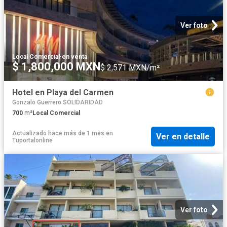
Ver foto
Local Comercial
·
en venta
$ 1,800,000 MXN
$ 2,571 MXN/m²
Hotel en Playa del Carmen
Gonzalo Guerrero SOLIDARIDAD
700
m²
Local Comercial
Actualizado hace más de 1 mes
en
Ver en detalle
Tuportalonline
Ver foto