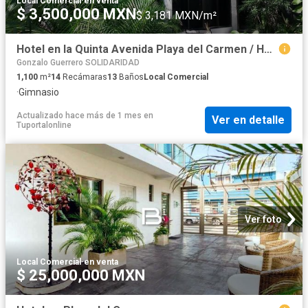
Local Comercial
·
en venta
$ 3,500,000 MXN
$ 3,181 MXN/m²
Hotel en la Quinta Avenida Playa del Carmen / Hotel on 5th Avenue
Gonzalo Guerrero SOLIDARIDAD
1,100
m²
14
Recámaras
13
Baños
Local Comercial
·
Gimnasio
Actualizado hace más de 1 mes
en
Ver en detalle
Tuportalonline
Ver foto
Local Comercial
·
en venta
$ 25,000,000 MXN