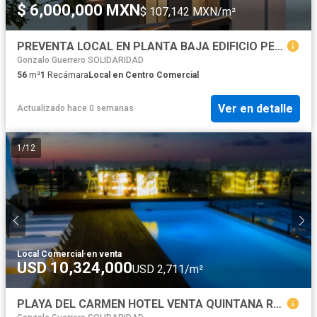
$ 6,000,000 MXN
$ 107,142 MXN/m²
PREVENTA LOCAL EN PLANTA BAJA EDIFICIO PETRUS, PLAYA DEL CARMEN, QROO.
Gonzalo Guerrero SOLIDARIDAD
56
m²
1
Recámara
Local en Centro Comercial
Ver en detalle
Actualizado hace 0 semanas
1
/
12
Local Comercial
·
en venta
USD 10,324,000
USD 2,711/m²
PLAYA DEL CARMEN HOTEL VENTA QUINTANA ROO