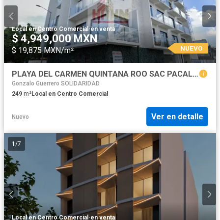
Local en Centro Comercial
·
en venta
$ 4,949,000 MXN
NUEVO
$ 19,875 MXN/m²
PLAYA DEL CARMEN QUINTANA ROO SAC PACAL LOCAL COMERCIAL VENTA
Gonzalo Guerrero SOLIDARIDAD
249
m²
Local en Centro Comercial
Ver en detalle
Nuevo
1
/
7
Local en Centro Comercial
·
en venta