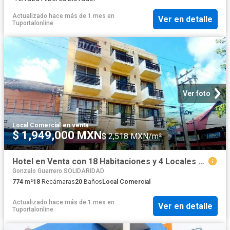
Actualizado hace más de 1 mes
en
Ver en detalle
Tuportalonline
Ver foto
Local Comercial
·
en venta
$ 1,949,000 MXN
$ 2,518 MXN/m²
Hotel en Venta con 18 Habitaciones y 4 Locales Comerciales ? Centro de Playa del Carmen
Gonzalo Guerrero SOLIDARIDAD
774
m²
18
Recámaras
20
Baños
Local Comercial
Actualizado hace más de 1 mes
en
Ver en detalle
Tuportalonline