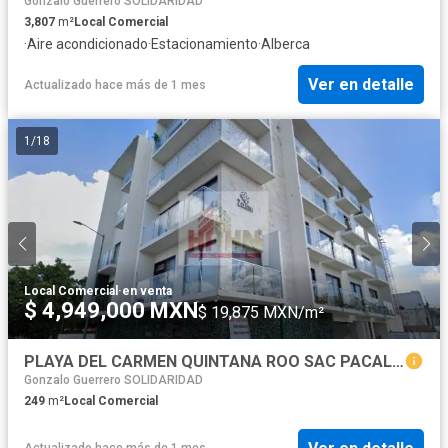
Gonzalo Guerrero SOLIDARIDAD
3,807
m²
Local Comercial
·
Aire acondicionado
·
Estacionamiento
·
Alberca
Ver en detalle
Actualizado hace más de 1 mes
1
/
18
Local Comercial
·
en venta
$ 4,949,000 MXN
$ 19,875 MXN/m²
PLAYA DEL CARMEN QUINTANA ROO SAC PACAL LOCAL COMERCIAL VENTA
Gonzalo Guerrero SOLIDARIDAD
249
m²
Local Comercial