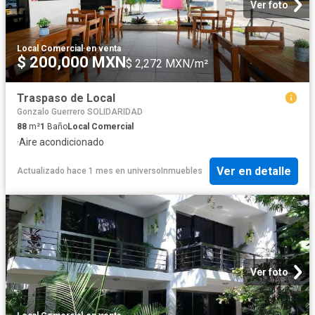
Ver foto
Local Comercial
·
en venta
$ 200,000 MXN
$ 2,272 MXN/m²
Traspaso de Local
Gonzalo Guerrero SOLIDARIDAD
88
m²
1
Baño
Local Comercial
·
Aire acondicionado
Ver en detalle
Actualizado hace 1 mes
en
universoInmuebles
Ver foto