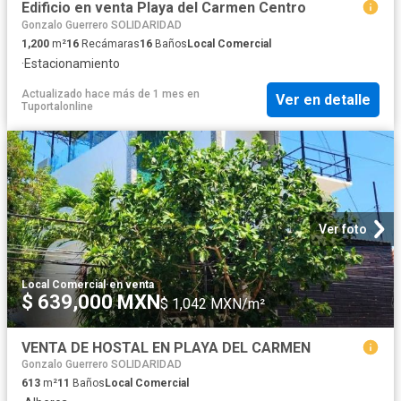
Edificio en venta Playa del Carmen Centro
Gonzalo Guerrero SOLIDARIDAD
1,200
m²
16
Recámaras
16
Baños
Local Comercial
·
Estacionamiento
Actualizado hace más de 1 mes
en
Ver en detalle
Tuportalonline
Ver foto
Local Comercial
·
en venta
$ 639,000 MXN
$ 1,042 MXN/m²
VENTA DE HOSTAL EN PLAYA DEL CARMEN
Gonzalo Guerrero SOLIDARIDAD
613
m²
11
Baños
Local Comercial