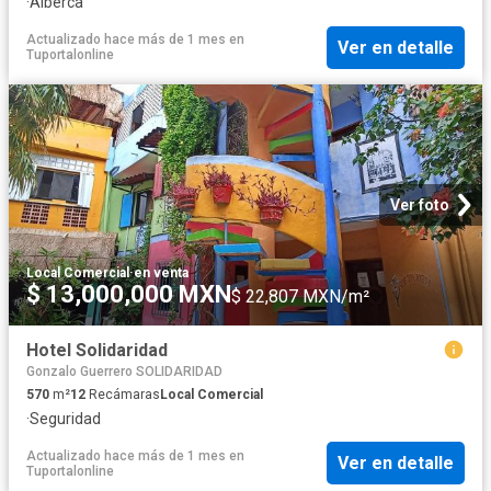
·
Alberca
Actualizado hace más de 1 mes
en
Ver en detalle
Tuportalonline
Ver foto
Local Comercial
·
en venta
$ 13,000,000 MXN
$ 22,807 MXN/m²
Hotel Solidaridad
Gonzalo Guerrero SOLIDARIDAD
570
m²
12
Recámaras
Local Comercial
·
Seguridad
Actualizado hace más de 1 mes
en
Ver en detalle
Tuportalonline