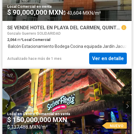
Local Comercial
·
en venta
$ 90,000,000 MXN
$ 43,604 MXN/m²
SE VENDE HOTEL EN PLAYA DEL CARMEN, QUINTANA ROO
Gonzalo Guerrero SOLIDARIDAD
2,064
m²
Local Comercial
·
Balcón
·
Estacionamiento
·
Bodega
·
Cocina equipada
·
Jardín
·
Jacuzzi
·
E
Ver en detalle
Actualizado hace más de 1 mes
1
/
7
Local en Centro Comercial
·
en venta
$ 150,000,000 MXN
NUEVO
$ 137,488 MXN/m²