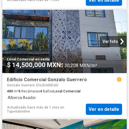
Ver en detalle
Actualizado hace más de 1 mes
Ver foto
Local Comercial
·
en venta
$ 14,500,000 MXN
$ 30,208 MXN/m²
Edificio Comercial Gonzalo Guerrero
Gonzalo Guerrero SOLIDARIDAD
480
m²
6
Recámaras
4
Baños
Local Comercial
·
Alberca
·
Asador
Actualizado hace más de 1 mes
en
Ver en detalle
Tuportalonline