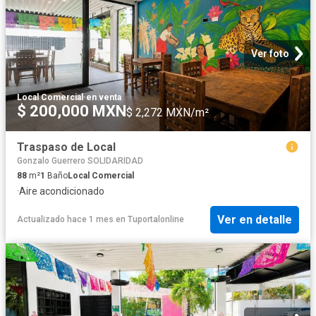
Ver foto
Local Comercial
·
en venta
$ 200,000 MXN
$ 2,272 MXN/m²
Traspaso de Local
Gonzalo Guerrero SOLIDARIDAD
88
m²
1
Baño
Local Comercial
·
Aire acondicionado
Ver en detalle
Actualizado hace 1 mes
en
Tuportalonline