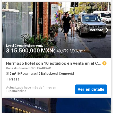
Ver foto
Local Comercial
·
en venta
$ 15,500,000 MXN
$ 49,679 MXN/m²
Hermoso hotel con 10 estudios en venta en el Centro de Playa del Carmen P2934
Gonzalo Guerrero SOLIDARIDAD
312
m²
10
Recámaras
12
Baños
Local Comercial
·
Terraza
Actualizado hace más de 1 mes
en
Ver en detalle
Tuportalonline