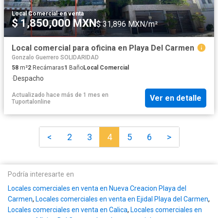
Local Comercial
·
en venta
$ 1,850,000 MXN
$ 31,896 MXN/m²
Local comercial para oficina en Playa Del Carmen
Gonzalo Guerrero SOLIDARIDAD
58
m²
2
Recámaras
1
Baño
Local Comercial
·
Despacho
Actualizado hace más de 1 mes
en
Ver en detalle
Tuportalonline
<
2
3
4
5
6
>
Podría interesarte en
Locales comerciales en venta en Nueva Creacion Playa del
Carmen
,
Locales comerciales en venta en Ejidal Playa del Carmen
,
Locales comerciales en venta en Calica
,
Locales comerciales en