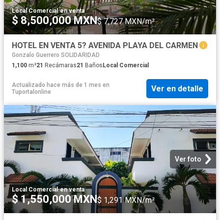
Local Comercial
·
en venta
$ 8,500,000 MXN
$ 7,727 MXN/m²
HOTEL EN VENTA 5? AVENIDA PLAYA DEL CARMEN
Gonzalo Guerrero SOLIDARIDAD
1,100
m²
21
Recámaras
21
Baños
Local Comercial
Actualizado hace más de 1 mes
en
Ver en detalle
Tuportalonline
Ver foto
Local Comercial
·
en venta
$ 1,550,000 MXN
$ 1,291 MXN/m²