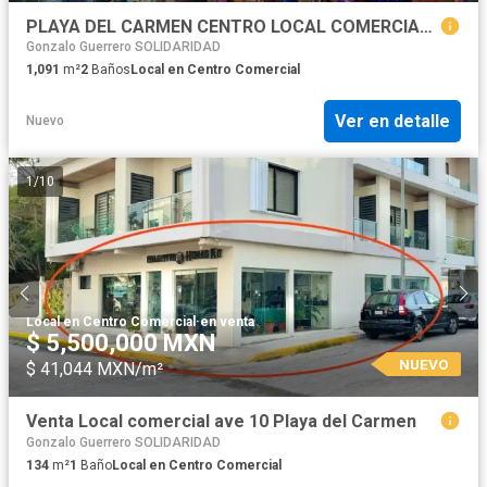
PLAYA DEL CARMEN CENTRO LOCAL COMERCIAL QUINTANA ROO
Gonzalo Guerrero SOLIDARIDAD
1,091
m²
2
Baños
Local en Centro Comercial
Ver en detalle
Nuevo
1
/
10
Local en Centro Comercial
·
en venta
$ 5,500,000 MXN
NUEVO
$ 41,044 MXN/m²
Venta Local comercial ave 10 Playa del Carmen
Gonzalo Guerrero SOLIDARIDAD
134
m²
1
Baño
Local en Centro Comercial