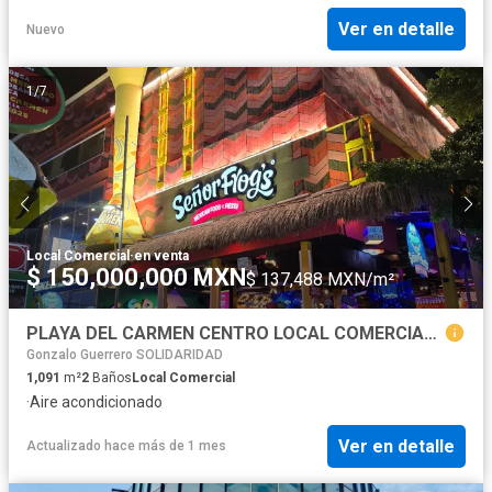
Ver en detalle
Nuevo
1
/
7
Local Comercial
·
en venta
$ 150,000,000 MXN
$ 137,488 MXN/m²
PLAYA DEL CARMEN CENTRO LOCAL COMERCIAL QUINTANA ROO
Gonzalo Guerrero SOLIDARIDAD
1,091
m²
2
Baños
Local Comercial
·
Aire acondicionado
Ver en detalle
Actualizado hace más de 1 mes