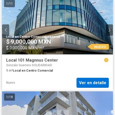
1
/
11
Local en Centro Comercial
·
en venta
$ 9,000,000 MXN
NUEVO
$ 9,000,000 MXN/m²
Local 101 Magnnus Center
Gonzalo Guerrero SOLIDARIDAD
1
m²
Local en Centro Comercial
Ver en detalle
Nuevo
1
/
18