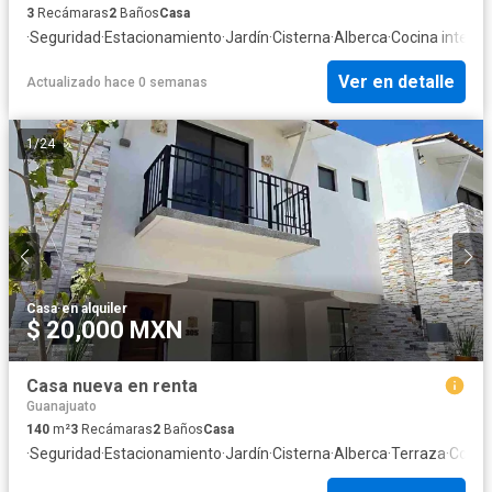
3
Recámaras
2
Baños
Casa
·
Seguridad
·
Estacionamiento
·
Jardín
·
Cisterna
·
Alberca
·
Cocina integra
Ver en detalle
Actualizado hace 0 semanas
1
/
24
Casa
·
en alquiler
$ 20,000 MXN
Casa nueva en renta
Guanajuato
140
m²
3
Recámaras
2
Baños
Casa
·
Seguridad
·
Estacionamiento
·
Jardín
·
Cisterna
·
Alberca
·
Terraza
·
Cocina