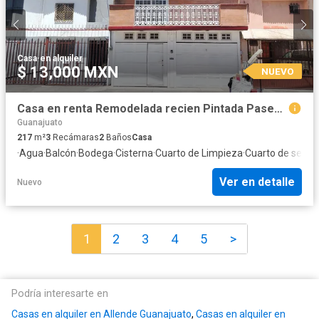
Casa
·
en alquiler
$ 13,000 MXN
NUEVO
Casa en renta Remodelada recien Pintada Paseo de los Pericos 234, San Isidro, León, Gto
Guanajuato
217
m²
3
Recámaras
2
Baños
Casa
·
Agua
·
Balcón
·
Bodega
·
Cisterna
·
Cuarto de Limpieza
·
Cuarto de servic
Ver en detalle
Nuevo
1
2
3
4
5
>
Podría interesarte en
Casas en alquiler en Allende Guanajuato
,
Casas en alquiler en