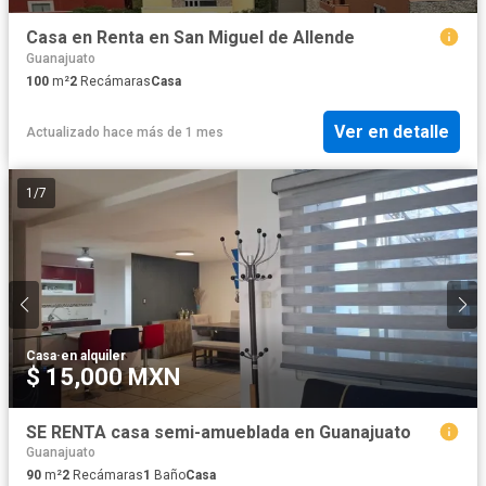
Casa en Renta en San Miguel de Allende
Guanajuato
100
m²
2
Recámaras
Casa
Ver en detalle
Actualizado hace más de 1 mes
1
/
7
Casa
·
en alquiler
$ 15,000 MXN
SE RENTA casa semi-amueblada en Guanajuato
Guanajuato
90
m²
2
Recámaras
1
Baño
Casa