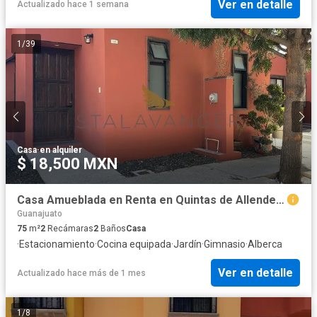
Ver en detalle
Actualizado hace 1 semana
1
/
39
Casa
·
en alquiler
$ 18,500 MXN
Casa Amueblada en Renta en Quintas de Allende | San Miguel de Allende
Guanajuato
75
m²
2
Recámaras
2
Baños
Casa
·
Estacionamiento
·
Cocina equipada
·
Jardín
·
Gimnasio
·
Alberca
Ver en detalle
Actualizado hace más de 1 mes
1
/
8