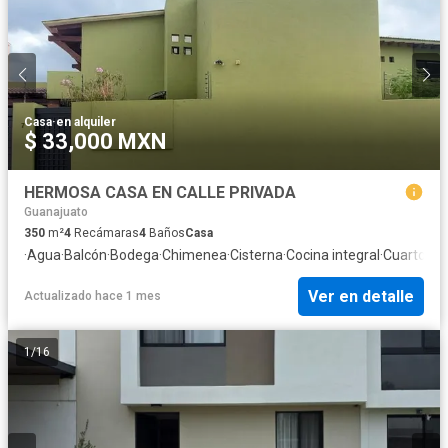
Casa
·
en alquiler
$ 33,000 MXN
HERMOSA CASA EN CALLE PRIVADA
Guanajuato
350
m²
4
Recámaras
4
Baños
Casa
·
Agua
·
Balcón
·
Bodega
·
Chimenea
·
Cisterna
·
Cocina integral
·
Cuarto de
Ver en detalle
Actualizado hace 1 mes
1
/
16