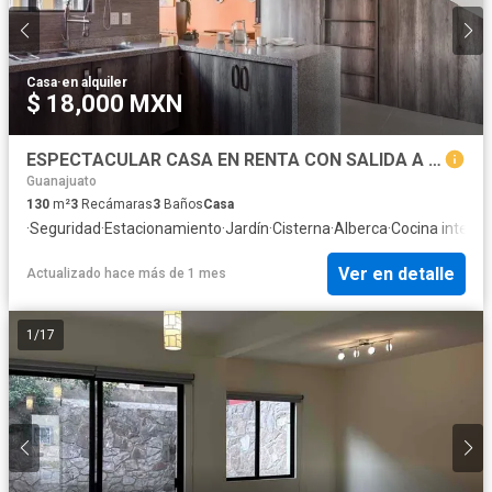
Casa
·
en alquiler
$ 18,000 MXN
ESPECTACULAR CASA EN RENTA CON SALIDA A LA ALBERCA, ZIRANDARO CLUB DE GOLF
Guanajuato
130
m²
3
Recámaras
3
Baños
Casa
·
Seguridad
·
Estacionamiento
·
Jardín
·
Cisterna
·
Alberca
·
Cocina integra
Ver en detalle
Actualizado hace más de 1 mes
1
/
17