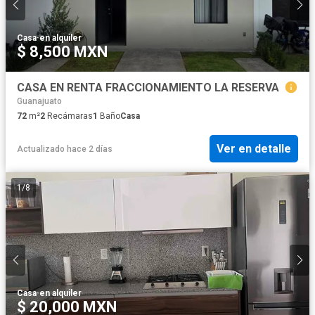
Casa
·
en alquiler
$ 8,500 MXN
CASA EN RENTA FRACCIONAMIENTO LA RESERVA
Guanajuato
72
m²
2
Recámaras
1
Baño
Casa
Ver en detalle
Actualizado hace 2 días
1
/
8
Casa
·
en alquiler
$ 20,000 MXN