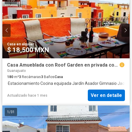
1
/
35
Casa
·
en alquiler
$ 18,500 MXN
Casa Amueblada con Roof Garden en privada con alberca
Guanajuato
180
m²
3
Recámaras
3
Baños
Casa
·
Estacionamiento
·
Cocina equipada
·
Jardín
·
Asador
·
Gimnasio
·
Jacuzz
Ver en detalle
Actualizado hace 1 mes
1
/
31