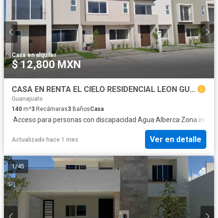
Casa
·
en alquiler
$ 12,800 MXN
CASA EN RENTA EL CIELO RESIDENCIAL LEON GUANAJUATO
Guanajuato
140
m²
3
Recámaras
3
Baños
Casa
·
Acceso para personas con discapacidad
·
Agua
·
Alberca
·
Zona infanti
Ver en detalle
Actualizado hace 1 mes
1
/
45