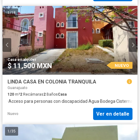
1
/
18
Casa
·
en alquiler
$ 11,500 MXN
NUEVO
LINDA CASA EN COLONIA TRANQUILA
Guanajuato
120
m²
2
Recámaras
2
Baños
Casa
·
Acceso para personas con discapacidad
·
Agua
·
Bodega
·
Cisterna
·
Coc
Ver en detalle
Nuevo
1
/
35