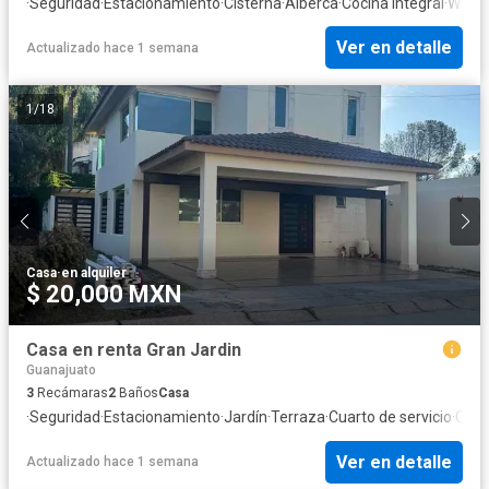
·
Seguridad
·
Estacionamiento
·
Cisterna
·
Alberca
·
Cocina integral
·
Wifi
·
R
Ver en detalle
Actualizado hace 1 semana
1
/
18
Casa
·
en alquiler
$ 20,000 MXN
Casa en renta Gran Jardin
Guanajuato
3
Recámaras
2
Baños
Casa
·
Seguridad
·
Estacionamiento
·
Jardín
·
Terraza
·
Cuarto de servicio
·
Coci
Ver en detalle
Actualizado hace 1 semana