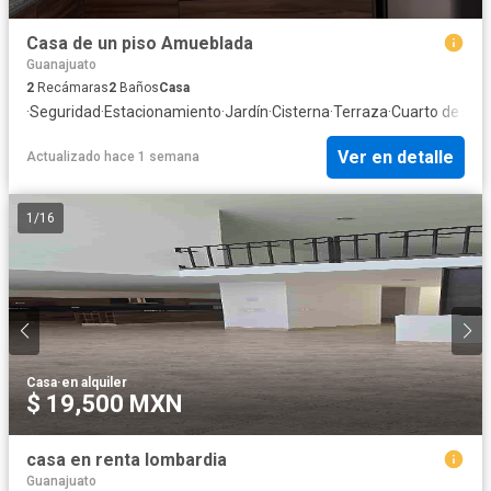
Casa de un piso Amueblada
Guanajuato
2
Recámaras
2
Baños
Casa
·
Seguridad
·
Estacionamiento
·
Jardín
·
Cisterna
·
Terraza
·
Cuarto de serv
Ver en detalle
Actualizado hace 1 semana
1
/
16
Casa
·
en alquiler
$ 19,500 MXN
casa en renta lombardia
Guanajuato