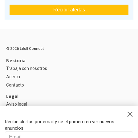
Recibir alertas
© 2026 Lifull Connect
Nestoria
Trabaja con nosotros
Acerca
Contacto
Legal
Aviso legal
Política de Privacidad
Política de Cookies
Recibe alertas por email y sé el primero en ver nuevos
anuncios
Ayuda