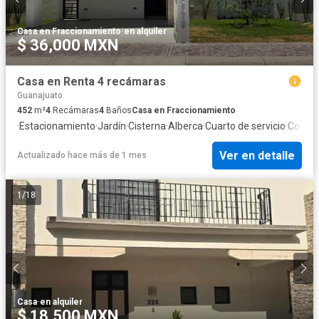
Casa en Fraccionamiento
·
en alquiler
$ 36,000 MXN
Casa en Renta 4 recámaras
Guanajuato
452
m²
4
Recámaras
4
Baños
Casa en Fraccionamiento
·
Estacionamiento
·
Jardín
·
Cisterna
·
Alberca
·
Cuarto de servicio
·
Cocina 
Ver en detalle
Actualizado hace más de 1 mes
1
/
18
Casa
·
en alquiler
$ 18,500 MXN