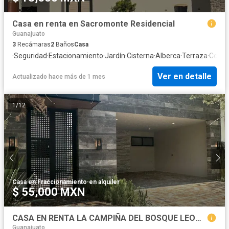
Casa en renta en Sacromonte Residencial
Guanajuato
3
Recámaras
2
Baños
Casa
·
Seguridad
·
Estacionamiento
·
Jardín
·
Cisterna
·
Alberca
·
Terraza
·
Cocina
Ver en detalle
Actualizado hace más de 1 mes
1
/
12
Casa en Fraccionamiento
·
en alquiler
$ 55,000 MXN
CASA EN RENTA LA CAMPIÑA DEL BOSQUE LEON GUANAJUATO
Guanajuato