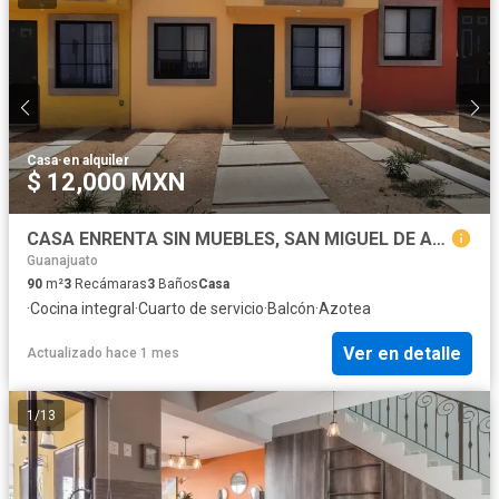
Casa
·
en alquiler
$ 12,000 MXN
CASA ENRENTA SIN MUEBLES, SAN MIGUEL DE ALLENDE
Guanajuato
90
m²
3
Recámaras
3
Baños
Casa
·
Cocina integral
·
Cuarto de servicio
·
Balcón
·
Azotea
Ver en detalle
Actualizado hace 1 mes
1
/
13