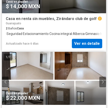
Casa
·
en alquiler
$ 14,000 MXN
Casa en renta sin muebles, Zirándaro club de golf
Guanajuato
2
Baños
Casa
·
Seguridad
·
Estacionamiento
·
Cocina integral
·
Alberca
·
Gimnasio
·
Inter
Ver en detalle
Actualizado hace 6 días
1
/
7
Casa
·
en alquiler
$ 22,000 MXN