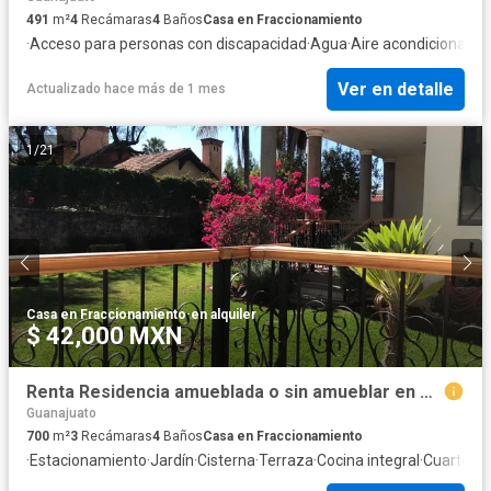
491
m²
4
Recámaras
4
Baños
Casa en Fraccionamiento
·
Acceso para personas con discapacidad
·
Agua
·
Aire acondicionado
·
Ver en detalle
Actualizado hace más de 1 mes
1
/
21
Casa en Fraccionamiento
·
en alquiler
$ 42,000 MXN
Renta Residencia amueblada o sin amueblar en Residencial San Carlos
Guanajuato
700
m²
3
Recámaras
4
Baños
Casa en Fraccionamiento
·
Estacionamiento
·
Jardín
·
Cisterna
·
Terraza
·
Cocina integral
·
Cuarto de