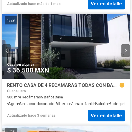
Ver en detalle
Actualizado hace más de 1 mes
1
/
29
Casa
·
en alquiler
$ 36,500 MXN
RENTO CASA DE 4 RECAMARAS TODAS CON BAÑO EN LA CAPIÑA DEL BOSQUE EN LEON GTO
Guanajuato
500
m²
4
Recámaras
5
Baños
Casa
·
Agua
·
Aire acondicionado
·
Alberca
·
Zona infantil
·
Balcón
·
Bodega
·
Canc
Ver en detalle
Actualizado hace 3 semanas