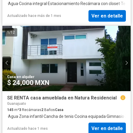
·
Agua
·
Cocina integral
·
Estacionamiento
·
Recámara con closet
·
Televi
Ver en detalle
Actualizado hace más de 1 mes
1
/
12
Casa
·
en alquiler
$ 24,000 MXN
SE RENTA casa amueblada en Natura Residencial
Guanajuato
145
m²
3
Recámaras
2
Baños
Casa
·
Agua
·
Zona infantil
·
Cancha de tenis
·
Cocina equipada
·
Gimnasio
·
Zon
Ver en detalle
Actualizado hace 1 mes