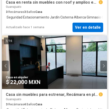
Casa en renta sin muebles con roof y amplios espacios
Guanajuato
3
Recámaras
3
Baños
Casa
·
Seguridad
·
Estacionamiento
·
Jardín
·
Cisterna
·
Alberca
·
Gimnasio
·
Coci
Ver en detalle
Actualizado hace 1 semana
1
/
16
Casa
·
en alquiler
$ 22,000 MXN
Casa sin muebles para estrenar, Recámara en planta baja. Zirándaro Clib de golf
Guanajuato
3
Recámaras
4
Baños
Casa