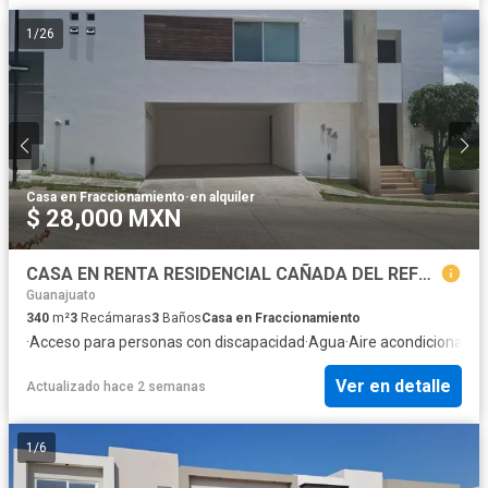
1
/
26
Casa en Fraccionamiento
·
en alquiler
$ 28,000 MXN
CASA EN RENTA RESIDENCIAL CAÑADA DEL REFUGIO LEON GUANAJUATO
Guanajuato
340
m²
3
Recámaras
3
Baños
Casa en Fraccionamiento
·
Acceso para personas con discapacidad
·
Agua
·
Aire acondicionado
·
Ver en detalle
Actualizado hace 2 semanas
1
/
6