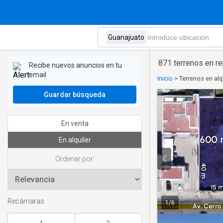
871 terrenos en re
Recibe nuevos anuncios en tu
email
Inicio
>
Terrenos en alq
Guardar búsqueda
En venta
En alquiler
Ordenar por:
Recámaras
1
/
6