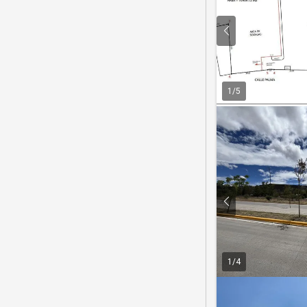
1
/
5
1
/
4