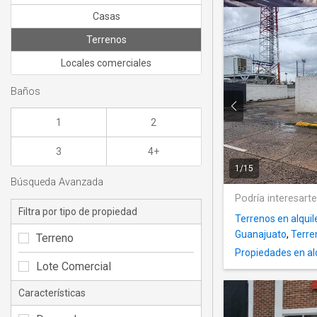
Casas
Terrenos
Locales comerciales
Baños
1
2
3
4+
1
/
15
Búsqueda Avanzada
Podría interesart
Filtra por tipo de propiedad
Terrenos en alquile
Guanajuato
,
Terre
Terreno
Propiedades en al
Lote Comercial
Características