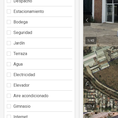
Despacho
Estacionamiento
Bodega
Seguridad
1
/
43
Jardín
Terraza
Agua
Electricidad
Elevador
Aire acondicionado
Gimnasio
1
/
14
Internet