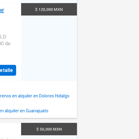
$ 120,000 MXN
RE
VLD
00 de
icinas
, patio
etalle
000
renos en alquiler en Dolores Hidalgo
n alquiler en Guanajuato
$ 50,000 MXN