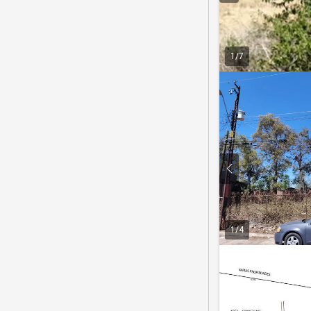
1
/
7
1
/
4