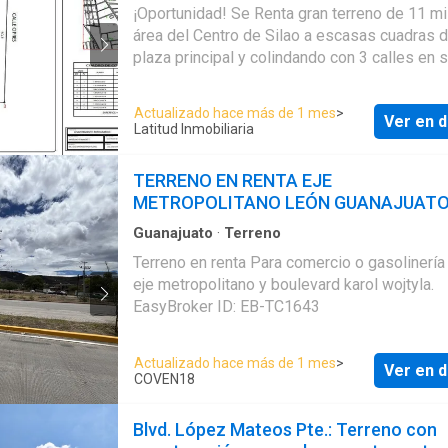
¡Oportunidad! Se Renta gran terreno de 11 mi
área del Centro de Silao a escasas cuadras d
plaza principal y colindando con 3 calles en 
periferia. Este terreno es ideal para poder
establecer tu negocio comercial, como bode
Actualizado hace más de 1 mes
>
Ver en d
centro logístico o algun tipo de híbrido entre oficinas
Latitud Inmobiliaria
e industria. El terreno tiene algunas construcciones
para remodelar que se pueden adaptar a las
TERRENO EN RENTA EJE
necesidades de tu negocio. Tiene además barda
METROPOLITANO LEÓN GUANAJUAT
perimetral, caseta de vigilancia y todos los
documentos están en regla. Haz una cita y ven a
Guanajuato
·
Terreno
conocer la propiedad. EasyBroker ID: EB-PU
Terreno en renta Para comercio o gasolinería Sobre
eje metropolitano y boulevard karol wojtyla.
EasyBroker ID: EB-TC1643
Actualizado hace más de 1 mes
>
Ver en d
COVEN18
Blvd. López Mateos Pte.: Terreno con