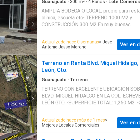
Guanajuato
·
300
m²
·
4
Baños
·
Lote Comerci
·
Bodega
·
Electricidad
·
Estacionamiento
·
Terra
AMPLIA BODEGA O LOCAL, propio para resta
clínica, escuela etc- TERRENO 1000 M2 y
CONSTRUCCIÓN 300 M2 En muy buenas
condiciones en cabecera de manzana con 3 f
Amplio estacionamiento Baños de hombres 
Actualizado hace 0 semanas
> José
Ver en d
mujeres, relativamente nuevos Área de cocina y
Antonio Jasso Moreno
barra Planta alta con 3 privados y baño comp
Terreno en Renta Blvd. Miguel Hidalgo,
León, Gto.
Guanajuato
·
Terreno
TERRENO CON EXCELENTE UBICACIÓN SO
BLVD. MIGUEL HIDALGO EN LA COL. ECHEV
LEÓN GTO. -SUPERFICIE TOTAL: 1,250 M2. -21 m
DE FRENTE A BLVD. MIGUEL HIDALGO -60 
FONDO *LAS MEDIDAS SON APROXIMADAS
Actualizado hace más de 1 mes
>
Ver en d
RENTA $35 POR M2 -TERRENO PLANO.. -E
Mejores Locales Comerciales
BREÑA Y BARDEADO. -EL TERRENO ES IDEAL PARA
TIENDAS DE AUTOSERVICIO, GASOLINERA,