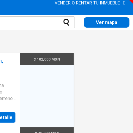
VENDER O RENTAR TU INMUEBLE
Ver mapa
$ 102,000 MXN
n,
na
ordo: 16
etalle