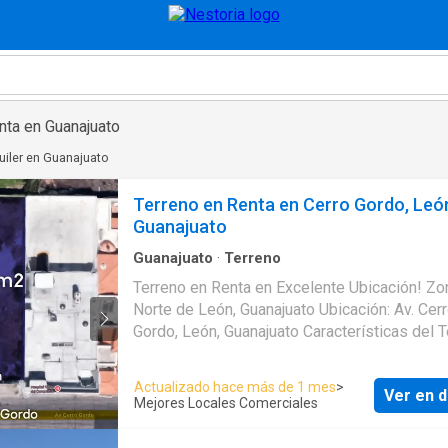
nta en Guanajuato
uiler en Guanajuato
Terreno en Renta en Cerro Gordo, Leó
Guanajuato
Guanajuato
·
Terreno
Terreno en Renta en Excelente Ubicación! Zo
Norte de León, Guanajuato Ubicación: Av. Cerro
Gordo, León, Guanajuato Características del Terreno:
Superficie Total: 400 m2 Frente a Av. Cerro G
m Uso de Suelo: H3, Habitacional de densidad baja y
Actualizado hace más de 1 mes
>
Ver en d
usos mixtos condicionados Polígono: regular
Mejores Locales Comerciales
Servicios Disponibles en la zona: Pavimentación
Agua Luz Drenaje Ventajas y Beneficios: Ubicación