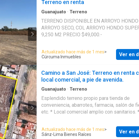
Terreno en renta
Estratégica: Alta visibilidad en la zona norte
Accesibilidad a los fraccionamientos Cumbr
Guanajuato
·
Terreno
Mision Cañada Densidad comercial en la zon
TERRENO DISPONIBLE EN ARROYO HONDO CALL
Mayor, HEB, Soriana, Sodimac, Costco, Farma
ARROYO SECO, COL ARROYO HONDO SUPER
del Ahorro, Hospital Ángeles, Sam´s Club, Pa
9,250 M2 PRECIO $49,000.-
Hierro Vialidades cercanas: Blvd. Casa de Pie
Blvd. Campestre, Blvd. Juan Alonso de Torres, Es
Actualizado hace más de 1 mes
>
terreno es ideal para desarrollar proyectos
Ver en d
Cúrcuma Inmuebles
comerciales debido a su excelente ubicación 
disponibilidad de servicios esenciales.
Camino a San José: Terreno en renta 
local comercial, a pie de avenida.
Guanajuato
·
Terreno
Esplendido terreno propio para tienda de
conveniencia, abarrotes, farmacia, salón de fi
etc. * Local comercial amplio con sanitarios. * Frente
a la avenida de 11 M. EasyBroker ID: EB-VF
Actualizado hace más de 1 mes
>
Ver en d
Sánz-Lima Bienes Raíces