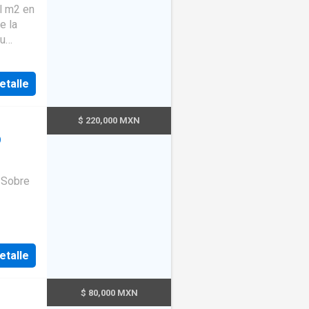
l m2 en
e la
su
gas o
etalle
$ 220,000 MXN
O
3869
etalle
$ 80,000 MXN