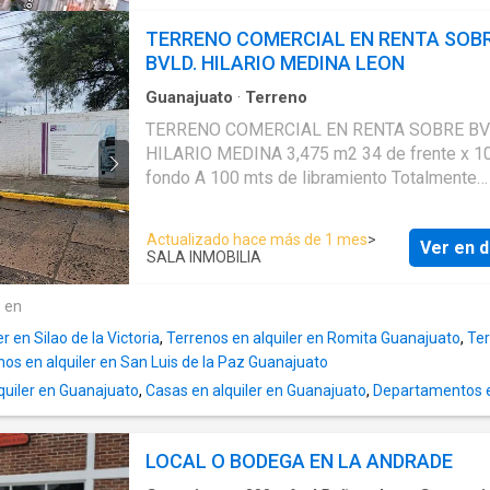
TERRENO COMERCIAL EN RENTA SOB
BVLD. HILARIO MEDINA LEON
Guanajuato
·
Terreno
TERRENO COMERCIAL EN RENTA SOBRE B
HILARIO MEDINA 3,475 m2 34 de frente x 1
fondo A 100 mts de libramiento Totalmente
bardeado, y con malla electrica Cuenta con of
Tejaban de lamina Ideal para almacén, bodega
Actualizado hace más de 1 mes
>
Ver en d
de maniobras, Cementera, taller etc.. $120,
SALA INMOBILIA
e en
r en Silao de la Victoria
,
Terrenos en alquiler en Romita Guanajuato
,
Ter
nos en alquiler en San Luis de la Paz Guanajuato
quiler en Guanajuato
,
Casas en alquiler en Guanajuato
,
Departamentos e
LOCAL O BODEGA EN LA ANDRADE