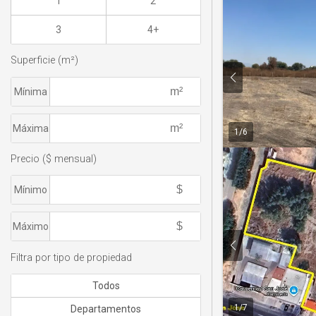
1
2
3
4+
Superficie (m²)
Mínima
Máxima
1
/
6
Precio ($ mensual)
Mínimo
Máximo
Filtra por tipo de propiedad
Todos
1
/
7
Departamentos