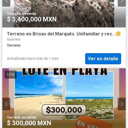
Terreno
·
en venta
$ 3,400,000 MXN
Terreno en Brisas del Marqués. Unifamiliar y residencial
Guerrero
Terreno
Ver en detalle
Actualizado hace más de 1 mes
1
/
16
Terreno
·
en venta
$ 300,000 MXN