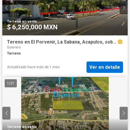
Terreno
·
en venta
$ 6,250,000 MXN
Tereno en El Porvenir, La Sabana, Acapulco, sobre la autopista
Guerrero
Terreno
Ver en detalle
Actualizado hace más de 1 mes
1
/
21
Terreno
·
en venta