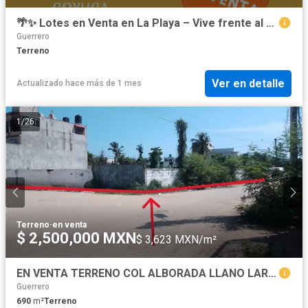
🌴✨ Lotes en Venta en La Playa – Vive frente al Pacífico 🌊
Guerrero
Terreno
Ver en detalle
Actualizado hace más de 1 mes
1
/
26
Terreno
·
en venta
$ 2,500,000 MXN
$ 3,623 MXN/m²
EN VENTA TERRENO COL ALBORADA LLANO LARGO ACAPULCO
Guerrero
690
m²
Terreno