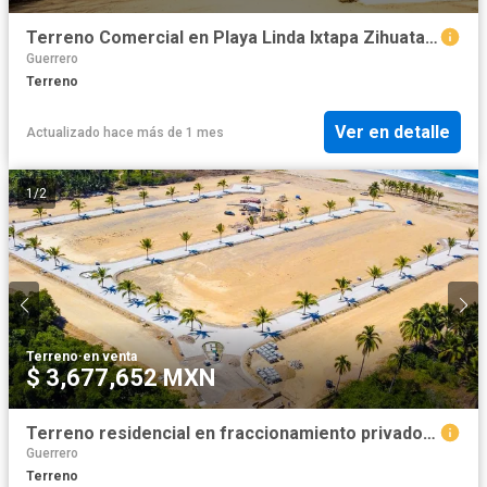
Terreno Comercial en Playa Linda Ixtapa Zihuatanejo
Guerrero
Terreno
Ver en detalle
Actualizado hace más de 1 mes
1
/
2
Terreno
·
en venta
$ 3,677,652 MXN
Terreno residencial en fraccionamiento privado frente al mar
Guerrero
Terreno