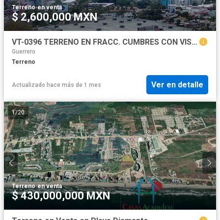
Terreno
·
en venta
$ 2,600,000 MXN
VT-0396 TERRENO EN FRACC. CUMBRES CON VISTA DE 180°
Guerrero
Terreno
Ver en detalle
Actualizado hace más de 1 mes
1
/
20
Terreno
·
en venta
$ 430,000,000 MXN