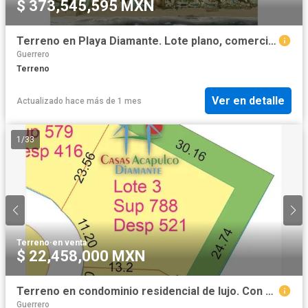
$ 373,545,595 MXN
Terreno en Playa Diamante. Lote plano, comercial, residencial y de servicios
Guerrero
Terreno
Ver en detalle
Actualizado hace más de 1 mes
1
/
33
Terreno
·
en venta
$ 22,458,000 MXN
Terreno en condominio residencial de lujo. Con vista al mar
Guerrero