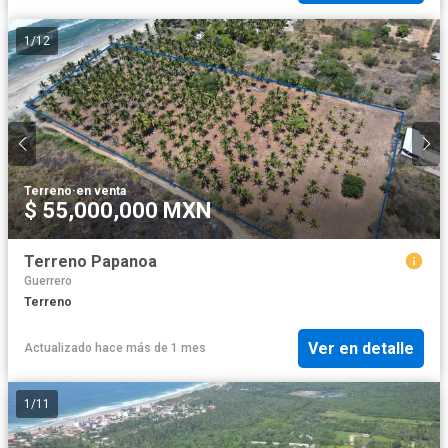
1
/
12
Terreno
·
en venta
$ 55,000,000 MXN
Terreno Papanoa
Guerrero
Terreno
Ver en detalle
Actualizado hace más de 1 mes
1
/
11