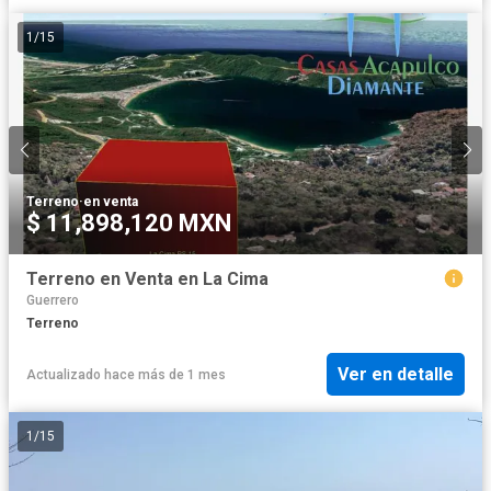
1
/
15
Terreno
·
en venta
$ 11,898,120 MXN
Terreno en Venta en La Cima
Guerrero
Terreno
Ver en detalle
Actualizado hace más de 1 mes
1
/
15