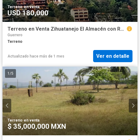
Terreno
·
en venta
USD 180,000
Terreno en Venta Zihuatanejo El Almacén con Render
Guerrero
Terreno
Ver en detalle
Actualizado hace más de 1 mes
1
/
5
Terreno
·
en venta
$ 35,000,000 MXN