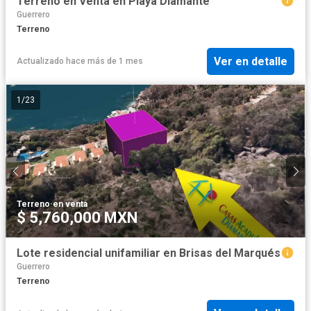
Terreno en Venta en Playa Diamante
Guerrero
Terreno
Ver en detalle
Actualizado hace más de 1 mes
1
/
23
Terreno
·
en venta
$ 5,760,000 MXN
Lote residencial unifamiliar en Brisas del Marqués
Guerrero
Terreno