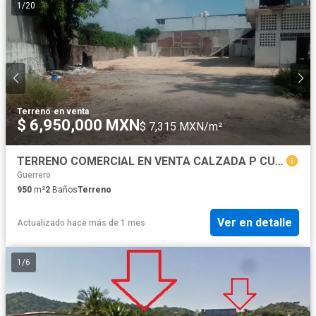
1
/
20
Terreno
·
en venta
$ 6,950,000 MXN
$ 7,315 MXN/m²
TERRENO COMERCIAL EN VENTA CALZADA P CUESTA CENTRO DE ACAPULCO
Guerrero
950
m²
2
Baños
Terreno
Ver en detalle
Actualizado hace más de 1 mes
1
/
6