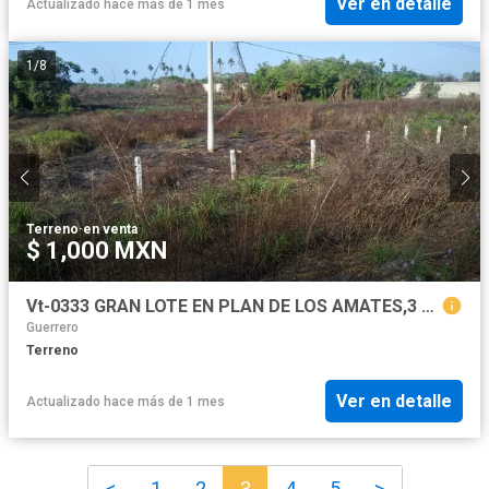
Ver en detalle
Actualizado hace más de 1 mes
1
/
8
Terreno
·
en venta
$ 1,000 MXN
Vt-0333 GRAN LOTE EN PLAN DE LOS AMATES,3 VIDAS, EXCELENTE PRECIO POR M2
Guerrero
Terreno
Ver en detalle
Actualizado hace más de 1 mes
<
1
2
3
4
5
>