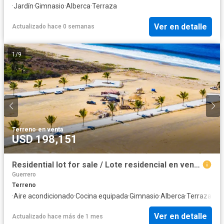
·
Jardín
·
Gimnasio
·
Alberca
·
Terraza
Ver en detalle
Actualizado hace 0 semanas
1
/
9
Terreno
·
en venta
USD 198,151
Residential lot for sale / Lote residencial en venta en Zihuatanejo
Guerrero
Terreno
·
Aire acondicionado
·
Cocina equipada
·
Gimnasio
·
Alberca
·
Terraza
Ver en detalle
Actualizado hace más de 1 mes