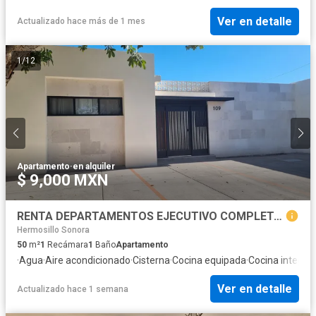
Ver en detalle
Actualizado hace más de 1 mes
1
/
12
Apartamento
·
en alquiler
$ 9,000 MXN
RENTA DEPARTAMENTOS EJECUTIVO COMPLETAMENTE NUEVO
Hermosillo Sonora
50
m²
1
Recámara
1
Baño
Apartamento
·
Agua
·
Aire acondicionado
·
Cisterna
·
Cocina equipada
·
Cocina integral
Ver en detalle
Actualizado hace 1 semana