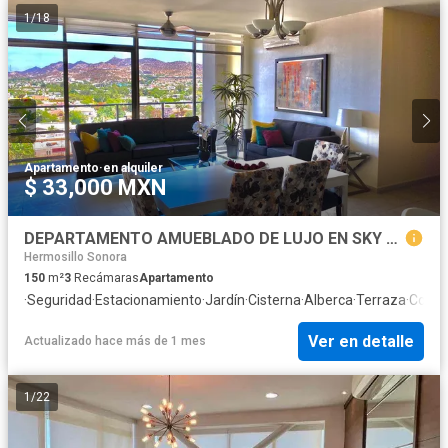
1
/
18
Apartamento
·
en alquiler
$ 33,000 MXN
DEPARTAMENTO AMUEBLADO DE LUJO EN SKY PITIC
Hermosillo Sonora
150
m²
3
Recámaras
Apartamento
·
Seguridad
·
Estacionamiento
·
Jardín
·
Cisterna
·
Alberca
·
Terraza
·
Cocina
Ver en detalle
Actualizado hace más de 1 mes
1
/
22