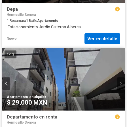
Depa
Hermosillo Sonora
1
Recámara
1
Baño
Apartamento
·
Estacionamiento
·
Jardín
·
Cisterna
·
Alberca
Ver en detalle
Nuevo
1
/
13
Apartamento
·
en alquiler
$ 29,000 MXN
Departamento en renta
Hermosillo Sonora