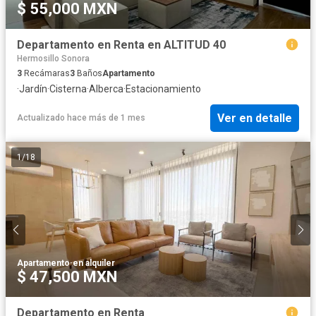
$ 55,000 MXN
Departamento en Renta en ALTITUD 40
Hermosillo Sonora
3
Recámaras
3
Baños
Apartamento
·
Jardín
·
Cisterna
·
Alberca
·
Estacionamiento
Ver en detalle
Actualizado hace más de 1 mes
1
/
18
Apartamento
·
en alquiler
$ 47,500 MXN
Departamento en Renta