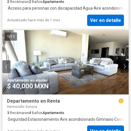
2
Recámaras
2
Baños
Apartamento
·
Acceso para personas con discapacidad
·
Agua
·
Aire acondicionado
·
Ver en detalle
Actualizado hace más de 1 mes
1
/
13
Apartamento
·
en alquiler
$ 40,000 MXN
Departamento en Renta
Hermosillo Sonora
3
Recámaras
4
Baños
Apartamento
·
Seguridad
·
Estacionamiento
·
Aire acondicionado
·
Gimnasio
·
Cocina e