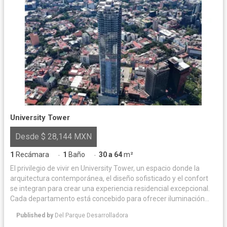
University Tower
Desde $ 28,144 MXN
1
Recámara
1
Baño
30 a 64
m²
·
·
El privilegio de vivir en University Tower, un espacio donde la
arquitectura contemporánea, el diseño sofisticado y el confort
se integran para crear una experiencia residencial excepcional.
Cada departamento está concebido para ofrecer iluminación
natural y acabados de alta calidad, logrando un equilibrio
Published by
Del Parque Desarrolladora
perfecto entre elegancia y funcionalidad. Las amenidades han