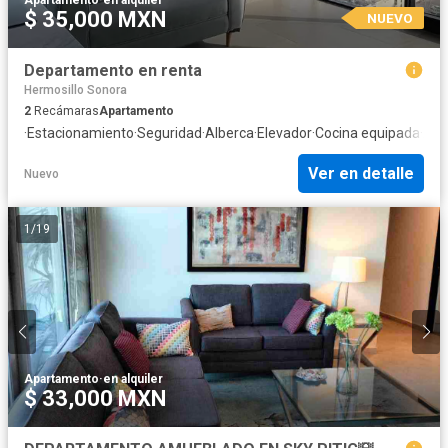
$ 35,000 MXN
NUEVO
Departamento en renta
Hermosillo Sonora
2
Recámaras
Apartamento
·
Estacionamiento
·
Seguridad
·
Alberca
·
Elevador
·
Cocina equipada
·
Air
Ver en detalle
Nuevo
1
/
19
Apartamento
·
en alquiler
$ 33,000 MXN