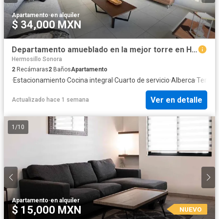
Apartamento
·
en alquiler
$ 34,000 MXN
Departamento amueblado en la mejor torre en Hermosillo, Sonora
Hermosillo Sonora
2
Recámaras
2
Baños
Apartamento
·
Estacionamiento
·
Cocina integral
·
Cuarto de servicio
·
Alberca
·
Terraz
Ver en detalle
Actualizado hace 1 semana
1
/
10
Apartamento
·
en alquiler
$ 15,000 MXN
NUEVO