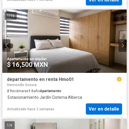
1
/
16
Apartamento
·
en alquiler
$ 16,500 MXN
departamento en renta Hmo01
Hermosillo Sonora
2
Recámaras
1
Baño
Apartamento
·
Estacionamiento
·
Jardín
·
Cisterna
·
Alberca
Ver en detalle
Actualizado hace 2 semanas
1
/
6