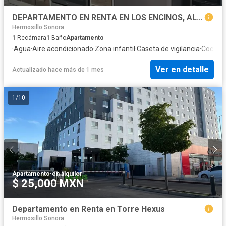
DEPARTAMENTO EN RENTA EN LOS ENCINOS, AL SUR DE HERMOSILLO
Hermosillo Sonora
1
Recámara
1
Baño
Apartamento
·
Agua
·
Aire acondicionado
·
Zona infantil
·
Caseta de vigilancia
·
Cocina 
Ver en detalle
Actualizado hace más de 1 mes
1
/
10
Apartamento
·
en alquiler
$ 25,000 MXN
Departamento en Renta en Torre Hexus
Hermosillo Sonora