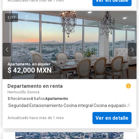
Ver en detalle
Actualizado hace más de 1 mes
1
/
17
Apartamento
·
en alquiler
$ 42,000 MXN
Departamento en renta
Hermosillo Sonora
3
Recámaras
4
Baños
Apartamento
·
Seguridad
·
Estacionamiento
·
Cocina integral
·
Cocina equipada
·
Alber
Ver en detalle
Actualizado hace más de 1 mes