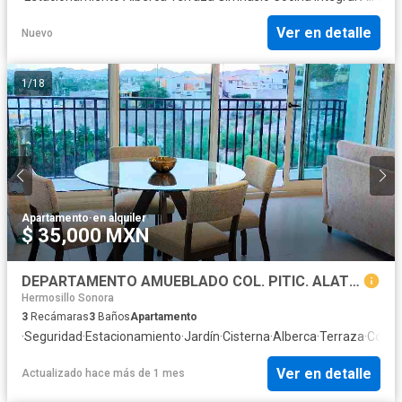
Ver en detalle
Nuevo
1
/
18
Apartamento
·
en alquiler
$ 35,000 MXN
DEPARTAMENTO AMUEBLADO COL. PITIC. ALATORRE 1122
Hermosillo Sonora
3
Recámaras
3
Baños
Apartamento
·
Seguridad
·
Estacionamiento
·
Jardín
·
Cisterna
·
Alberca
·
Terraza
·
Cocina
Ver en detalle
Actualizado hace más de 1 mes