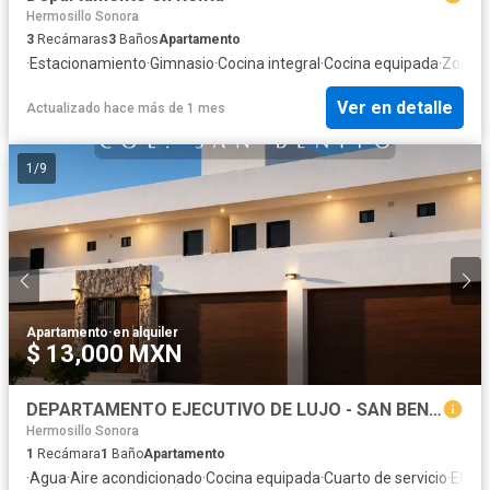
Hermosillo Sonora
3
Recámaras
3
Baños
Apartamento
·
Estacionamiento
·
Gimnasio
·
Cocina integral
·
Cocina equipada
·
Zona in
Ver en detalle
Actualizado hace más de 1 mes
1
/
9
Apartamento
·
en alquiler
$ 13,000 MXN
DEPARTAMENTO EJECUTIVO DE LUJO - SAN BENITO
Hermosillo Sonora
1
Recámara
1
Baño
Apartamento
·
Agua
·
Aire acondicionado
·
Cocina equipada
·
Cuarto de servicio
·
Elect