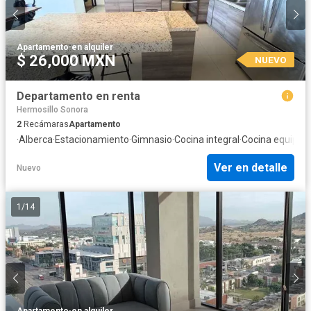
Apartamento
·
en alquiler
$ 26,000 MXN
NUEVO
Departamento en renta
Hermosillo Sonora
2
Recámaras
Apartamento
·
Alberca
·
Estacionamiento
·
Gimnasio
·
Cocina integral
·
Cocina equipad
Ver en detalle
Nuevo
1
/
14
Apartamento
·
en alquiler