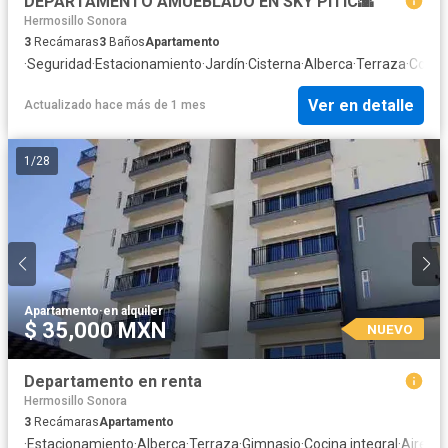
DEPARTAMENTO AMUEBLADO EN SKY PITIC🌇
Hermosillo Sonora
3
Recámaras
3
Baños
Apartamento
·
Seguridad
·
Estacionamiento
·
Jardín
·
Cisterna
·
Alberca
·
Terraza
·
Cocina
Ver en detalle
Actualizado hace más de 1 mes
1
/
28
Apartamento
·
en alquiler
$ 35,000 MXN
NUEVO
Departamento en renta
Hermosillo Sonora
3
Recámaras
Apartamento
·
Estacionamiento
·
Alberca
·
Terraza
·
Gimnasio
·
Cocina integral
·
Aire a