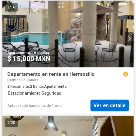
1
/
16
Apartamento
·
en alquiler
$ 15,000 MXN
Departamento en renta en Hermosillo
Hermosillo Sonora
2
Recámaras
2
Baños
Apartamento
·
Estacionamiento
·
Seguridad
Ver en detalle
Actualizado hace más de 1 mes
1
/
20