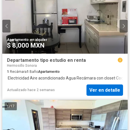
Apartamento
·
en alquiler
$ 8,000 MXN
Departamento tipo estudio en renta
Hermosillo Sonora
1
Recámara
1
Baño
Apartamento
·
Electricidad
·
Aire acondicionado
·
Agua
·
Recámara con closet
·
Cocina
Ver en detalle
Actualizado hace 2 semanas
1
/
17