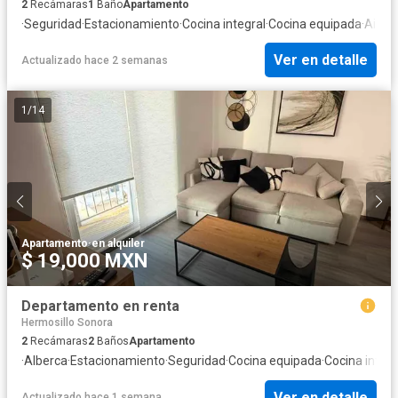
2
Recámaras
1
Baño
Apartamento
·
Seguridad
·
Estacionamiento
·
Cocina integral
·
Cocina equipada
·
Aire 
Ver en detalle
Actualizado hace 2 semanas
1
/
14
Apartamento
·
en alquiler
$ 19,000 MXN
Departamento en renta
Hermosillo Sonora
2
Recámaras
2
Baños
Apartamento
·
Alberca
·
Estacionamiento
·
Seguridad
·
Cocina equipada
·
Cocina integr
Ver en detalle
Actualizado hace 1 semana