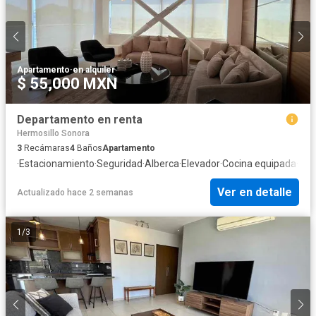
Apartamento
·
en alquiler
$ 55,000 MXN
Departamento en renta
Hermosillo Sonora
3
Recámaras
4
Baños
Apartamento
·
Estacionamiento
·
Seguridad
·
Alberca
·
Elevador
·
Cocina equipada
·
Air
Ver en detalle
Actualizado hace 2 semanas
1
/
3