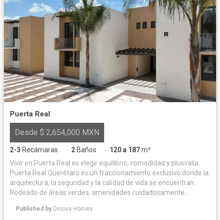
Puerta Real
Desde $ 2,654,000 MXN
2-3
Recámaras
2
Baños
120 a 187
m²
·
·
Vivir en Puerta Real es elegir equilibrio, comodidad y plusvalía.
Puerta Real Querétaro es un fraccionamiento exclusivo donde la
arquitectura, la seguridad y la calidad de vida se encuentran.
Rodeado de áreas verdes, amenidades cuidadosamente
diseñadas y espacios para convivir, ofrece un entorno privado y
Published by
Dinova Homes
armonioso para disfrutar cada día. Su ubicación privilegiada