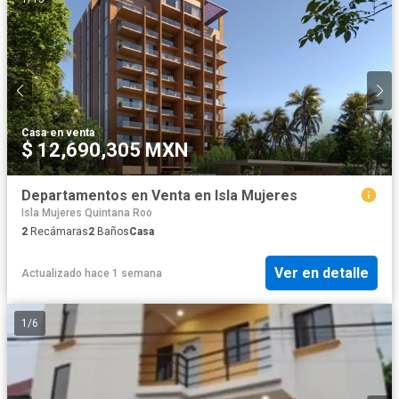
Casa
·
en venta
$ 12,690,305 MXN
Departamentos en Venta en Isla Mujeres
Isla Mujeres Quintana Roo
2
Recámaras
2
Baños
Casa
Ver en detalle
Actualizado hace 1 semana
1
/
6