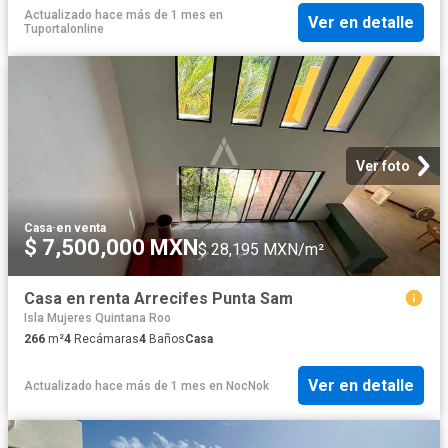
Actualizado hace más de 1 mes
en
Ver en detalle
Tuportalonline
Ver foto
Casa
·
en venta
$ 7,500,000 MXN
$ 28,195 MXN/m²
Casa en renta Arrecifes Punta Sam
Isla Mujeres Quintana Roo
266
m²
4
Recámaras
4
Baños
Casa
Ver en detalle
Actualizado hace más de 1 mes
en
NocNok