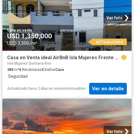
Ver foto
Casa
·
en venta
USD 1,350,000
ACTUALIZADO
USD 3,506/m²
Casa en Venta ideal AirBnB Isla Mujeres Frente al Mar
Isla Mujeres Quintana Roo
385
m²
6
Recámaras
5
Baños
Casa
·
Seguridad
Ver en detalle
Actualizado hace 2 días
en
universoInmuebles
Ver foto