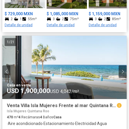
baja circulación, cajones de estacionamientos para visitas, y una
Excelente ubicación. Orgullosamente casas GUIAR es reconocido
$ 729,000 MXN
$ 1,085,000 MXN
$ 1,159,000 MXN
con el sello Vida Integral Infonavit, el cual nos certifica como
2
1
55m²
3
2
75m²
3
2
85m²
Vivienda Sustentable además de que contamos con nuestro
Detalle de unidad
Detalle de unidad
Detalle de unidad
proyecto social y deportivo que fomenta la sana convivencia
entre colonos atreves de la organización vecinal, organización
de actividades culturales y deportivas. La excelente ubicación del
1
/
21
desarrollo nos permite estar a minutos de plazas comerciales,
hospitales, escuelas. Aceptamos todos los créditos. Pregunta a
tu asesor. Residencial
Casa
·
en venta
USD 1,900,000
USD 4,042/m²
Venta Villa Isla Mujeres Frente al mar Quintana Roo
Isla Mujeres Quintana Roo
470
m²
4
Recámaras
4
Baños
Casa
·
Aire acondicionado
·
Estacionamiento
·
Electricidad
·
Agua