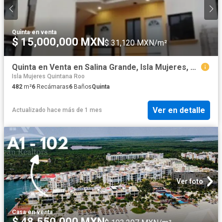
Quinta
·
en venta
$ 15,000,000 MXN
$ 31,120 MXN/m²
Quinta en Venta en Salina Grande, Isla Mujeres, Quintana Roo
Isla Mujeres Quintana Roo
482
m²
6
Recámaras
6
Baños
Quinta
Ver en detalle
Actualizado hace más de 1 mes
Ver foto
Casa
·
en venta
$ 48,550,000 MXN