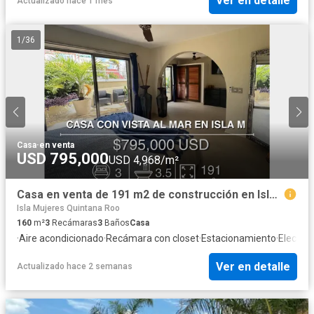
Ver en detalle
Actualizado hace 1 mes
1
/
36
Casa
·
en venta
USD 795,000
USD 4,968/m²
Casa en venta de 191 m2 de construcción en Isla Mujeres
Isla Mujeres Quintana Roo
160
m²
3
Recámaras
3
Baños
Casa
·
Aire acondicionado
·
Recámara con closet
·
Estacionamiento
·
Electric
Ver en detalle
Actualizado hace 2 semanas