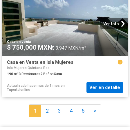
Ver foto
Casa
·
en venta
$ 750,000 MXN
$ 3,947 MXN/m²
Casa en Venta en Isla Mujeres
Isla Mujeres Quintana Roo
190
m²
3
Recámaras
2
Baños
Casa
Actualizado hace más de 1 mes
en
Ver en detalle
Tuportalonline
1
2
3
4
5
>