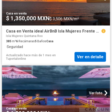
Casa
·
en venta
$ 1,350,000 MXN
$ 3,506 MXN/m²
Casa en Venta ideal AirBnB Isla Mujeres Frente al Mar
Isla Mujeres Quintana Roo
385
m²
6
Recámaras
5
Baños
Casa
·
Seguridad
Actualizado hace más de 1 mes
en
Ver en detalle
Tuportalonline
Ver foto
Casa
·
en venta