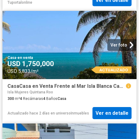
Ver en detalle
Tuportalonline
Ver foto
Casa
·
en venta
USD 1,750,000
ACTUALIZADO
USD 5,833/m²
CasaCasa en Venta Frente al Mar Isla Blanca Cancun
Isla Mujeres Quintana Roo
300
m²
4
Recámaras
4
Baños
Casa
Ver en detalle
Actualizado hace 2 días
en
universoInmuebles