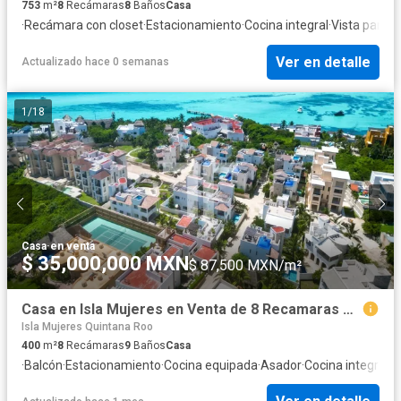
753
m²
8
Recámaras
8
Baños
Casa
·
Recámara con closet
·
Estacionamiento
·
Cocina integral
·
Vista panor
Ver en detalle
Actualizado hace 0 semanas
1
/
18
Casa
·
en venta
$ 35,000,000 MXN
$ 87,500 MXN/m²
Casa en Isla Mujeres en Venta de 8 Recamaras Amueblada de Lujo para Renta Vacacional
Isla Mujeres Quintana Roo
400
m²
8
Recámaras
9
Baños
Casa
·
Balcón
·
Estacionamiento
·
Cocina equipada
·
Asador
·
Cocina integral
·
V