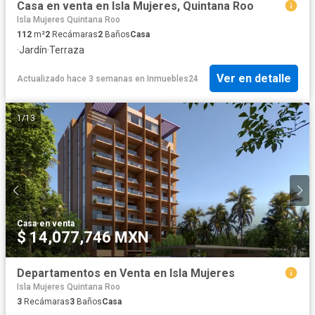
Casa en venta en Isla Mujeres, Quintana Roo
Isla Mujeres Quintana Roo
112
m²
2
Recámaras
2
Baños
Casa
·
Jardín
·
Terraza
Ver en detalle
Actualizado hace 3 semanas
en
Inmuebles24
1
/
13
Casa
·
en venta
$ 14,077,746 MXN
Departamentos en Venta en Isla Mujeres
Isla Mujeres Quintana Roo
3
Recámaras
3
Baños
Casa