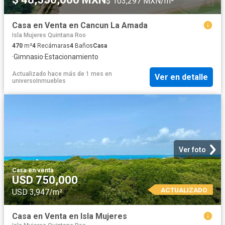
$ 103,297 MXN/m²
Casa en Venta en Cancun La Amada
Isla Mujeres Quintana Roo
470
m²
4
Recámaras
4
Baños
Casa
·
Gimnasio
·
Estacionamiento
Actualizado hace más de 1 mes
en
Ver en detalle
universoInmuebles
Ver foto
Casa
·
en venta
USD 750,000
ACTUALIZADO
USD 3,947/m²
Casa en Venta en Isla Mujeres