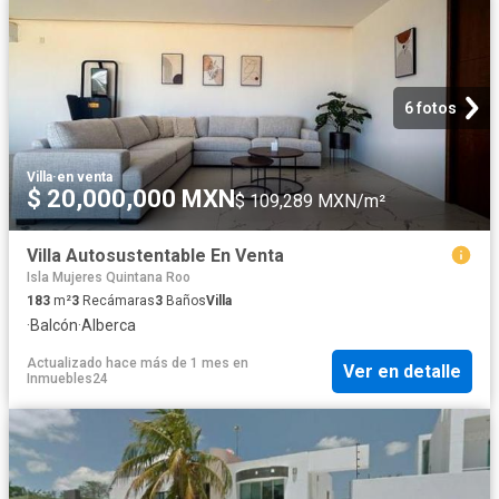
6 fotos
Villa
·
en venta
$ 20,000,000 MXN
$ 109,289 MXN/m²
Villa Autosustentable En Venta
Isla Mujeres Quintana Roo
183
m²
3
Recámaras
3
Baños
Villa
·
Balcón
·
Alberca
Actualizado hace más de 1 mes
en
Ver en detalle
Inmuebles24