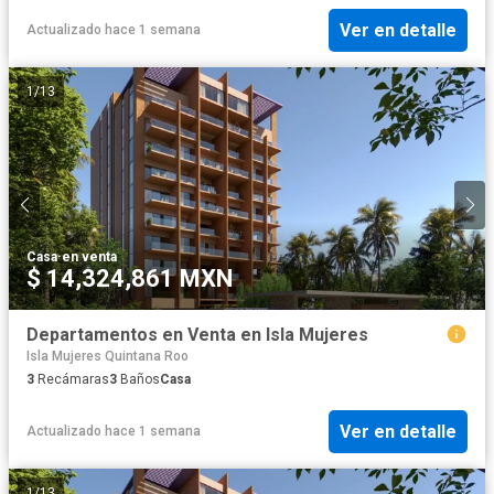
Ver en detalle
Actualizado hace 1 semana
1
/
13
Casa
·
en venta
$ 14,324,861 MXN
Departamentos en Venta en Isla Mujeres
Isla Mujeres Quintana Roo
3
Recámaras
3
Baños
Casa
Ver en detalle
Actualizado hace 1 semana
1
/
13