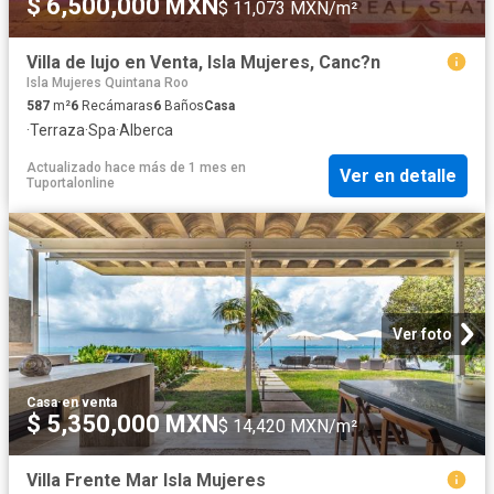
$ 6,500,000 MXN
$ 11,073 MXN/m²
Villa de lujo en Venta, Isla Mujeres, Canc?n
Isla Mujeres Quintana Roo
587
m²
6
Recámaras
6
Baños
Casa
·
Terraza
·
Spa
·
Alberca
Actualizado hace más de 1 mes
en
Ver en detalle
Tuportalonline
Ver foto
Casa
·
en venta
$ 5,350,000 MXN
$ 14,420 MXN/m²
Villa Frente Mar Isla Mujeres