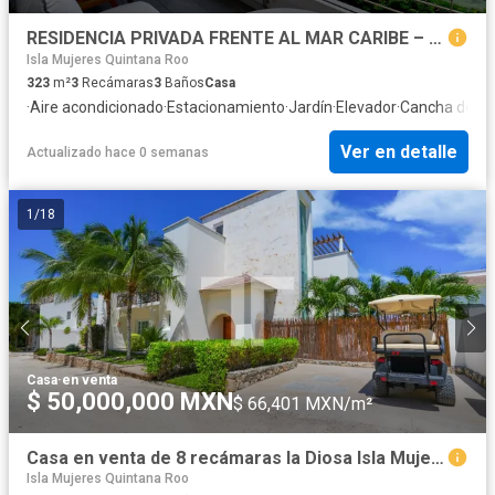
RESIDENCIA PRIVADA FRENTE AL MAR CARIBE – ELEGANCIA TOTAL EN CADA DETALLE
Isla Mujeres Quintana Roo
323
m²
3
Recámaras
3
Baños
Casa
·
Aire acondicionado
·
Estacionamiento
·
Jardín
·
Elevador
·
Cancha de te
Ver en detalle
Actualizado hace 0 semanas
1
/
18
Casa
·
en venta
$ 50,000,000 MXN
$ 66,401 MXN/m²
Casa en venta de 8 recámaras la Diosa Isla Mujeres
Isla Mujeres Quintana Roo