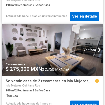
Isla Mujeres Quintana Roo
190
m²
3
Recámaras
2
Baños
Casa
Ver en detalle
Actualizado hace 2 días
en
universoInmuebles
Ver foto
Casa
·
en venta
$ 275,000 MXN
$ 2,750 MXN/m²
Se vende casa de 2 recamaras en Isla Mujeres, Quintana Roo
Isla Mujeres Quintana Roo
100
m²
2
Recámaras
2
Baños
Casa
·
Terraza
Actualizado hace más de 1 mes
en