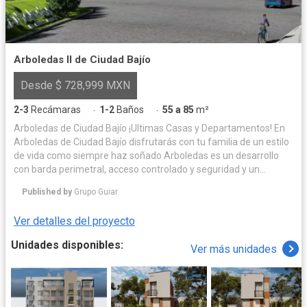
Arboledas II de Ciudad Bajío
Desde $ 728,999 MXN
2-3
Recámaras
1-2
Baños
55 a 85
m²
·
·
Arboledas de Ciudad Bajío ¡Ultimas Casas y Departamentos! En
Arboledas de Ciudad Bajío disfrutarás con tu familia de un estilo
de vida como siempre haz soñado Arboledas es un desarrollo
con barda perimetral, acceso controlado y seguridad y un
concepto de desarrollo social y deportivo único en su tipo, con 4
Published by
Grupo Guiar
modelos de casas y departamento para que puedas escoger la
vivienda acorde a ti y tu familia y tus posibilidades. El proyecto
Ver detalles del proyecto
cuenta con casas y departamentos de entrega inmediata,
Diamante de 108 m2, Zafiro de 92 m2, Cuarzo de 84 m2
Unidades disponibles:
Ver más unidades
Obsidiana de 74 m2 y el departamento de 55.20 m2. El
Fraccionamiento cuenta con Acceso controlado para tu
seguridad, Sistema de Clusters, Zona comercial para tu
comodidad, Canchas deportivas, Áreas de recreación, Juegos
infantiles, Zona de picnic, Bellos Jardines, Amplias avenidas de