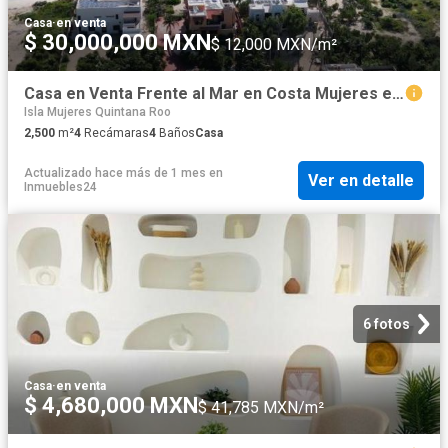
Casa
·
en venta
$ 30,000,000 MXN
$ 12,000 MXN/m²
Casa en Venta Frente al Mar en Costa Mujeres en Cancún 4 rec
Isla Mujeres Quintana Roo
2,500
m²
4
Recámaras
4
Baños
Casa
Actualizado hace más de 1 mes
en
Ver en detalle
Inmuebles24
6 fotos
Casa
·
en venta
$ 4,680,000 MXN
$ 41,785 MXN/m²