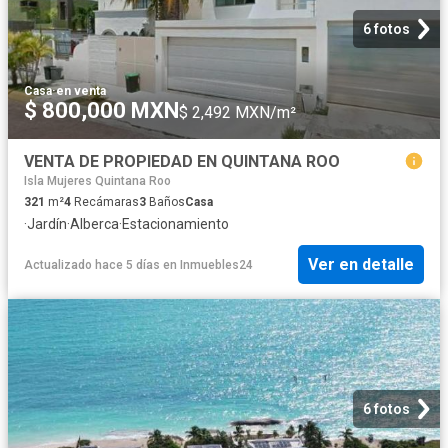
6 fotos
Casa
·
en venta
$ 800,000 MXN
$ 2,492 MXN/m²
VENTA DE PROPIEDAD EN QUINTANA ROO
Isla Mujeres Quintana Roo
321
m²
4
Recámaras
3
Baños
Casa
·
Jardín
·
Alberca
·
Estacionamiento
Ver en detalle
Actualizado hace 5 días
en
Inmuebles24
6 fotos