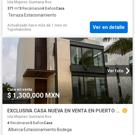
Isla Mujeres Quintana Roo
371
m²
3
Recámaras
4
Baños
Casa
·
Terraza
·
Estacionamiento
Actualizado hace más de 1 mes
en
Ver en detalle
Tuportalonline
Ver foto
Casa
·
en venta
$ 1,300,000 MXN
EXCLUSIVA CASA NUEVA EN VENTA EN PUERTO CANCUN
Isla Mujeres Quintana Roo
4
Recámaras
3
Baños
Casa
·
Alberca
·
Estacionamiento
·
Bodega